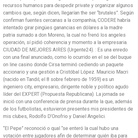
recursos humanos para despedir private y organizar algunos
cambios que, según dicen, llegarían the ser “brutales”. Según
confirman fuentes cercanas a la companhia, CODERE habría
intentado girar pingües ganancias en dólares a la madre
patria sumado a don Moreno, la cual no frenó los angeles
operación, sí pidió coherencia y momento a la empresaria.
CIUDAD DE MEJORES AIRES (Urgente24). : Es una enredo
con una final anunciado, como lo ocurrido en el se del buque
on line casino donde Cirsa terminó cediendo un paquete
accionario y una gestión a Cristóbal López. Mauricio Macri
(nacido en Tandil; el 8 sobre febrero de 1959) es un
ingeniero city, empresario, dirigente noble y político agudo
líder del EXPERT (Propuesta Republicana). La jornada se
inició con una conferencia de prensa durante la que, además
de los futbolistas, estuvieron presentes mis presidentes de
mis clubes, Rodolfo D’Onofrio y Daniel Angelici.
“El Pepe” reconoció o qual “se enteró la cual hubo una
votación entre jugadores afin de determinar quién iba para