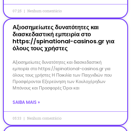
07:25
Nenhum comentário
Αξιοσημείωτες δυνατότητες και
διασκεδαστική εμπειρία στο
https://spinational-casinos.gr για
όλους τους χρήστες
Αξιοσημείωτες δυνατότητες και διασκεδαστική
εμπειρία στο https://spinational-casinos.gr για
όλους τους χρήστες Η Ποικιλία των Παιχνιδιών που
Προσφέρονται Εξερεύνηση των Κουλοχέρηδων
Μπόνους και Προσφορές Όροι και
SAIBA MAIS »
05:33
Nenhum comentário