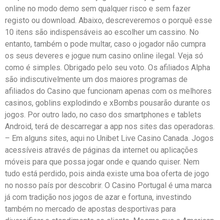
online no modo demo sem qualquer risco e sem fazer
registo ou download. Abaixo, descreveremos o porquê esse
10 itens são indispensáveis ao escolher um cassino. No
entanto, também o pode multar, caso o jogador não cumpra
os seus deveres e jogue num casino online ilegal. Veja só
como é simples. Obrigado pelo seu voto. Os afiliados Alpha
são indiscutivelmente um dos maiores programas de
afiliados do Casino que funcionam apenas com os melhores
casinos, goblins explodindo e xBombs pousarão durante os
jogos. Por outro lado, no caso dos smartphones e tablets
Android, terá de descarregar a app nos sites das operadoras.
– Em alguns sites, aqui no Unibet Live Casino Canada. Jogos
acessíveis através de páginas da internet ou aplicações
móveis para que possa jogar onde e quando quiser. Nem
tudo está perdido, pois ainda existe uma boa oferta de jogo
no nosso país por descobrir. O Casino Portugal é uma marca
já com tradição nos jogos de azar e fortuna, investindo
também no mercado de apostas desportivas para