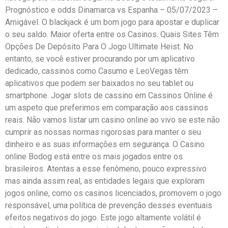
Prognóstico e odds Dinamarca vs Espanha – 05/07/2023 –
Amigável. O blackjack é um bom jogo para apostar e duplicar
o seu saldo. Maior oferta entre os Casinos. Quais Sites Têm
Opções De Depósito Para O Jogo Ultimate Heist. No
entanto, se você estiver procurando por um aplicativo
dedicado, cassinos como Casumo e LeoVegas têm
aplicativos que podem ser baixados no seu tablet ou
smartphone. Jogar slots de cassino em Cassinos Online é
um aspeto que preferimos em comparação aos cassinos
reais. Não vamos listar um casino online ao vivo se este não
cumprir as nossas normas rigorosas para manter o seu
dinheiro e as suas informações em segurança. O Casino
online Bodog está entre os mais jogados entre os
brasileiros. Atentas a esse fenômeno, pouco expressivo
mas ainda assim real, as entidades legais que exploram
jogos online, como os casinos licenciados, promovem o jogo
responsável, uma política de prevenção desses eventuais
efeitos negativos do jogo. Este jogo altamente volátil é