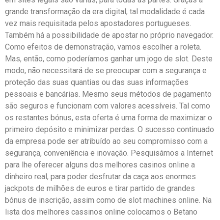
grande transformação da era digital, tal modalidade é cada
vez mais requisitada pelos apostadores portugueses.
Também há a possibilidade de apostar no próprio navegador.
Como efeitos de demonstração, vamos escolher a roleta.
Mas, então, como poderíamos ganhar um jogo de slot. Deste
modo, não necessitará de se preocupar com a segurança e
proteção das suas quantias ou das suas informações
pessoais e bancárias. Mesmo seus métodos de pagamento
são seguros e funcionam com valores acessíveis. Tal como
os restantes bónus, esta oferta é uma forma de maximizar o
primeiro depósito e minimizar perdas. O sucesso continuado
da empresa pode ser atribuído ao seu compromisso com a
segurança, conveniência e inovação. Pesquisámos a Internet
para lhe oferecer alguns dos melhores casinos online a
dinheiro real, para poder desfrutar da caça aos enormes
jackpots de milhões de euros e tirar partido de grandes
bónus de inscrição, assim como de slot machines online. Na
lista dos melhores cassinos online colocamos o Betano