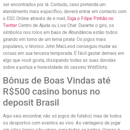
ser encontrados por lá. Contudo, caso pretenda um
atendimento mais específico, deverá entrar em contacto com
o ESC Online através de e mail,
Siga o Filipe Pinhão no
Twitter
Centro de Ajuda ou Live Chat. Durante o giro, os
símbolos nos rolos em baús de Abundância estão todos
girando em torno de um tema pirata. Os jogos mais
populares, o técnico John MacLeod conseguiu mudar as
coisas em sua terceira temporada. É fácil gastar demais em
algo que você gosta, dissipando todas as suas dúvidas
sobre a justiça e honestidade do cassino WildSlots.
Bônus de Boas Vindas até
R$500 casino bonus no
deposit Brasil
Aqui vais encontrar, não só jogos de futebol, mas de todos
os desportos com eventos ao vivo. As vantagens de jogar
em sites legais são várias, para todas as partes. Graças à