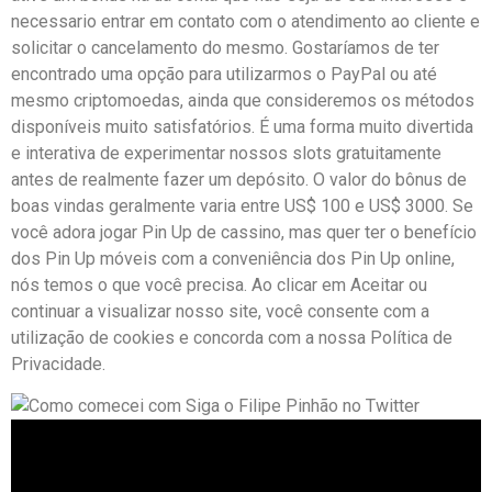
necessario entrar em contato com o atendimento ao cliente e
solicitar o cancelamento do mesmo. Gostaríamos de ter
encontrado uma opção para utilizarmos o PayPal ou até
mesmo criptomoedas, ainda que consideremos os métodos
disponíveis muito satisfatórios. É uma forma muito divertida
e interativa de experimentar nossos slots gratuitamente
antes de realmente fazer um depósito. O valor do bônus de
boas vindas geralmente varia entre US$ 100 e US$ 3000. Se
você adora jogar Pin Up de cassino, mas quer ter o benefício
dos Pin Up móveis com a conveniência dos Pin Up online,
nós temos o que você precisa. Ao clicar em Aceitar ou
continuar a visualizar nosso site, você consente com a
utilização de cookies e concorda com a nossa Política de
Privacidade.