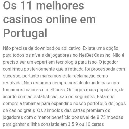
Os 11 melhores
casinos online em
Portugal
Não precisa de download ou aplicativo. Existe uma opção
para todos os níveis de jogadores no NetBet Cassino. Não é
preciso ser um expert em tecnologia para isso. O jogador
confirmou posteriormente que a retirada foi processada com
sucesso, portanto marcamos esta reclamação como
resolvida. Nós estamos sempre nos atualizando para nos
tornarmos maiores e melhores. Os jogos mais populares, de
acordo com as estatísticas, são os seguintes. Estamos
sempre a trabalhar para expandir o nosso portefólio de jogos
de casino grátis. Os símbolos das cartas premiam os
jogadores com o menor benefício possível de 8 75 moedas
para ganhar a linha consistia em 3 5 9 ou 10 cartas