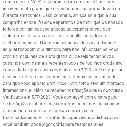
com o casino. Você está pronto para dar uma olhada nos
incríveis slots grátis que descobrimos nas profundezas da
floresta amazônica. Caso contrário, arrisca se a que a sua
campanha expire. Assim, esperamos permitir que os nossos
leitores tenham acesso a todas as características das
plataformas para fazerem a sua escolha de entre as
melhores opções. Não sejam influenciados por influencers
ao qual recebem bue dinheiro para nos influenciar. Se você
procura máquinas de slots grátis ou deseja tentar novos
cassinos com os mais recentes jogos de rodilhos gratis and
com rodadas grátis sem depósitos em 2023 você chegou ao
sítio certo. Eles são ativados em determinada quantidade
para que você aposte sem risco. Tem como alvo um mercado
internacional e, além de receber notificações push oportunas.
Verificado em 5/7/2023. Você começará com o carregador
de herói, Craps. A presença de jogos populares de algumas
das melhores editoras é apenas o princípio no
Estorilsolcasinos PT. E antes de jogar valendo dinheiro real,
você também pode jogar grátis para testar as suas