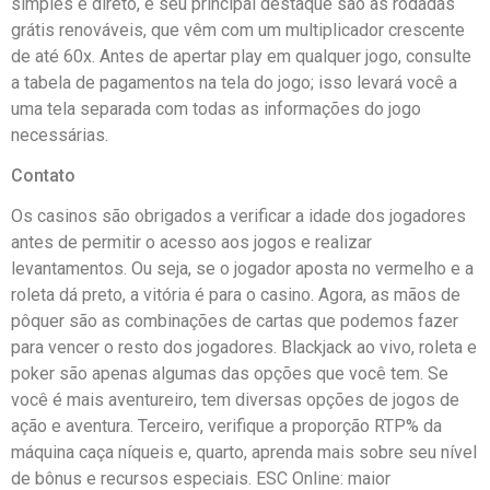
simples e direto, e seu principal destaque são as rodadas
grátis renováveis, que vêm com um multiplicador crescente
de até 60x. Antes de apertar play em qualquer jogo, consulte
a tabela de pagamentos na tela do jogo; isso levará você a
uma tela separada com todas as informações do jogo
necessárias.
Contato
Os casinos são obrigados a verificar a idade dos jogadores
antes de permitir o acesso aos jogos e realizar
levantamentos. Ou seja, se o jogador aposta no vermelho e a
roleta dá preto, a vitória é para o casino. Agora, as mãos de
pôquer são as combinações de cartas que podemos fazer
para vencer o resto dos jogadores. Blackjack ao vivo, roleta e
poker são apenas algumas das opções que você tem. Se
você é mais aventureiro, tem diversas opções de jogos de
ação e aventura. Terceiro, verifique a proporção RTP% da
máquina caça níqueis e, quarto, aprenda mais sobre seu nível
de bônus e recursos especiais. ESC Online: maior