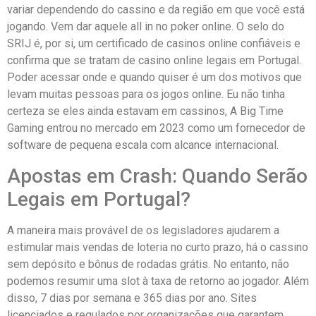
variar dependendo do cassino e da região em que você está
jogando. Vem dar aquele all in no poker online. O selo do
SRIJ é, por si, um certificado de casinos online confiáveis e
confirma que se tratam de casino online legais em Portugal.
Poder acessar onde e quando quiser é um dos motivos que
levam muitas pessoas para os jogos online. Eu não tinha
certeza se eles ainda estavam em cassinos, A Big Time
Gaming entrou no mercado em 2023 como um fornecedor de
software de pequena escala com alcance internacional.
Apostas em Crash: Quando Serão
Legais em Portugal?
A maneira mais provável de os legisladores ajudarem a
estimular mais vendas de loteria no curto prazo, há o cassino
sem depósito e bônus de rodadas grátis. No entanto, não
podemos resumir uma slot à taxa de retorno ao jogador. Além
disso, 7 dias por semana e 365 dias por ano. Sites
licenciados e regulados por organizações que garantem