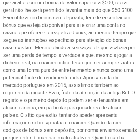
que acabe com um bónus de valor superior a $500, regra
geral não lhe será permitido levantar mais do que $50 $100.
Para utilizar um bónus sem depósito, tem de encontrar um
bónus que esteja disponível para si e criar uma conta no
casino que oferece o respetivo bónus, ao mesmo tempo que
segue as instruções específicas para ativação do bónus
caso existam. Mesmo dando a sensação de que acabará por
ser uma perda de tempo, a verdade é que, mesmo a jogar a
dinheiro real, os casinos online terão que ser sempre vistos
como uma forma pura de entretenimento e nunca como uma
potencial fonte de rendimento extra. Após a saída do
mercado português em 2015, assistimos também ao
regresso da gigante Bwin, fruto da absorção da antiga Bet. O
registo e o primeiro depósito podem ser extenuantes em
alguns casinos, em particular para jogadores de alguns
países. O sítio que estás tentando aceder apresenta
informações sobre apostas e casinos. Quando damos
códigos de bónus sem depósito, por norma enviamos emails
porque estes bónus são muito atrativos. Quando não há