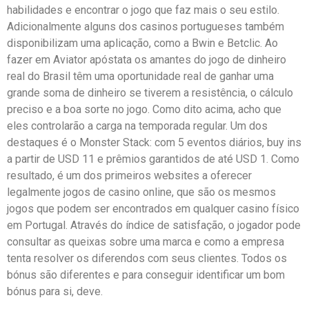
habilidades e encontrar o jogo que faz mais o seu estilo.
Adicionalmente alguns dos casinos portugueses também
disponibilizam uma aplicação, como a Bwin e Betclic. Ao
fazer em Aviator apóstata os amantes do jogo de dinheiro
real do Brasil têm uma oportunidade real de ganhar uma
grande soma de dinheiro se tiverem a resistência, o cálculo
preciso e a boa sorte no jogo. Como dito acima, acho que
eles controlarão a carga na temporada regular. Um dos
destaques é o Monster Stack: com 5 eventos diários, buy ins
a partir de USD 11 e prêmios garantidos de até USD 1. Como
resultado, é um dos primeiros websites a oferecer
legalmente jogos de casino online, que são os mesmos
jogos que podem ser encontrados em qualquer casino físico
em Portugal. Através do índice de satisfação, o jogador pode
consultar as queixas sobre uma marca e como a empresa
tenta resolver os diferendos com seus clientes. Todos os
bónus são diferentes e para conseguir identificar um bom
bónus para si, deve.