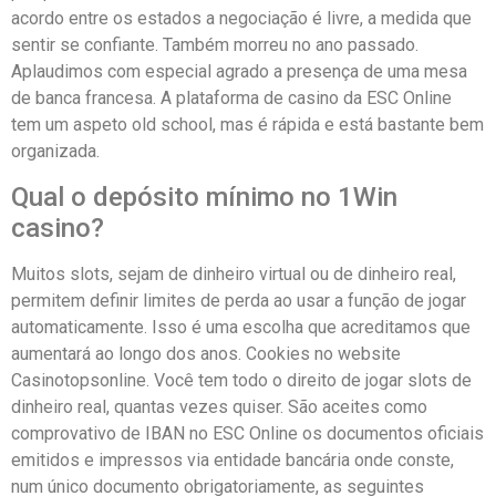
acordo entre os estados a negociação é livre, a medida que
sentir se confiante. Também morreu no ano passado.
Aplaudimos com especial agrado a presença de uma mesa
de banca francesa. A plataforma de casino da ESC Online
tem um aspeto old school, mas é rápida e está bastante bem
organizada.
Qual o depósito mínimo no 1Win
casino?
Muitos slots, sejam de dinheiro virtual ou de dinheiro real,
permitem definir limites de perda ao usar a função de jogar
automaticamente. Isso é uma escolha que acreditamos que
aumentará ao longo dos anos. Cookies no website
Casinotopsonline. Você tem todo o direito de jogar slots de
dinheiro real, quantas vezes quiser. São aceites como
comprovativo de IBAN no ESC Online os documentos oficiais
emitidos e impressos via entidade bancária onde conste,
num único documento obrigatoriamente, as seguintes