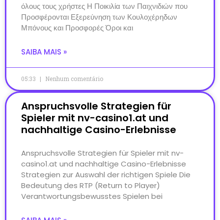
όλους τους χρήστες Η Ποικιλία των Παιχνιδιών που
Προσφέρονται Εξερεύνηση των Κουλοχέρηδων
Μπόνους και Προσφορές Όροι και
SAIBA MAIS »
05:33
Nenhum comentário
Anspruchsvolle Strategien für
Spieler mit nv-casino1.at und
nachhaltige Casino-Erlebnisse
Anspruchsvolle Strategien für Spieler mit nv-
casino1.at und nachhaltige Casino-Erlebnisse
Strategien zur Auswahl der richtigen Spiele Die
Bedeutung des RTP (Return to Player)
Verantwortungsbewusstes Spielen bei