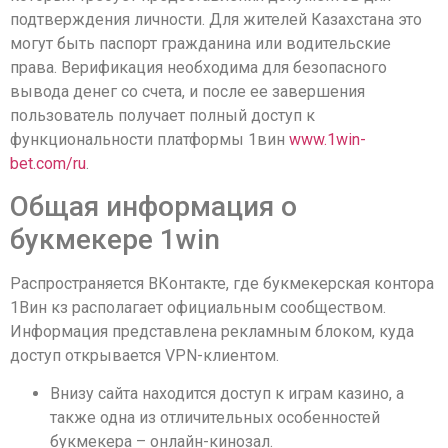
подтверждения личности. Для жителей Казахстана это
могут быть паспорт гражданина или водительские
права. Верификация необходима для безопасного
вывода денег со счета, и после ее завершения
пользователь получает полный доступ к
функциональности платформы 1вин
www.1win-
bet.com/ru
.
Общая информация о
букмекере 1win
Распространяется ВКонтакте, где букмекерская контора
1Вин кз располагает официальным сообществом.
Информация представлена рекламным блоком, куда
доступ открывается VPN-клиентом.
Внизу сайта находится доступ к играм казино, а
также одна из отличительных особенностей
букмекера – онлайн-кинозал.