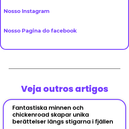
Nosso Instagram
Nosso Pagina do facebook
Veja outros artigos
Fantastiska minnen och
chickenroad skapar unika
berättelser längs stigarna i fjällen