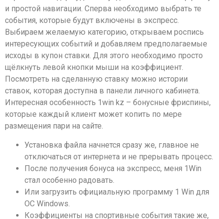
и простой навигации. Сперва необходимо выбрать те
события, которые будут включены в экспресс.
Выбираем желаемую категорию, открываем роспись
интересующих событий и добавляем предполагаемые
исходы в купон ставки. Для этого необходимо просто
щёлкнуть левой кнопки мыши на коэффициент.
Посмотреть на сделанную ставку можно истории
ставок, которая доступна в панели личного кабинета.
Интересная особенность 1win kz – бонусные фриспины,
которые каждый клиент может копить по мере
размещения пари на сайте.
Установка файла начнется сразу же, главное не
отключаться от интернета и не прерывать процесс.
После получения бонуса на экспресс, меня 1Win
стал особенно радовать.
Или загрузить официальную программу 1 Win для
ОС Windows.
Коэффициенты на спортивные события такие же,