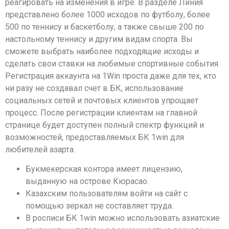
реагировать на изменения в игре. В разделе Линия
представлено более 1000 исходов по футболу, более
500 по теннису и баскетболу, а также свыше 200 по
настольному теннису и другим видам спорта. Вы
сможете выбрать наиболее подходящие исходы и
сделать свои ставки на любимые спортивные события.
Регистрация аккаунта на 1Win проста даже для тех, кто
ни разу не создавал счет в БК, использование
социальных сетей и почтовых клиентов упрощает
процесс. После регистрации клиентам на главной
странице будет доступен полный спектр функций и
возможностей, предоставляемых БК 1win для
любителей азарта.
Букмекерская контора имеет лицензию,
выданную на острове Кюрасао.
Казахским пользователям войти на сайт с
помощью зеркал не составляет труда.
В росписи БК 1win можно использовать азиатские