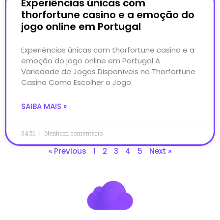
Experiências únicas com
thorfortune casino e a emoção do
jogo online em Portugal
Experiências únicas com thorfortune casino e a
emoção do jogo online em Portugal A
Variedade de Jogos Disponíveis no Thorfortune
Casino Como Escolher o Jogo
SAIBA MAIS »
04:51
Nenhum comentário
« Previous
1
2
3
4
5
Next »