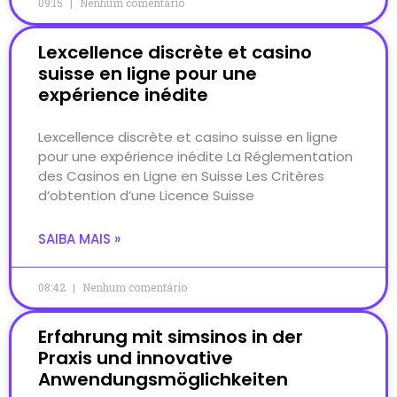
09:15
Nenhum comentário
Lexcellence discrète et casino
suisse en ligne pour une
expérience inédite
Lexcellence discrète et casino suisse en ligne
pour une expérience inédite La Réglementation
des Casinos en Ligne en Suisse Les Critères
d’obtention d’une Licence Suisse
SAIBA MAIS »
08:42
Nenhum comentário
Erfahrung mit simsinos in der
Praxis und innovative
Anwendungsmöglichkeiten