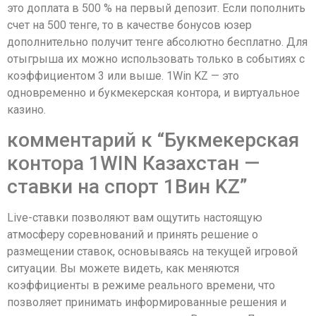
это доплата в 500 % на первый депозит. Если пополнить
счет на 500 тенге, то в качестве бонусов юзер
дополнительно получит тенге абсолютно бесплатно. Для
отыгрыша их можно использовать только в событиях с
коэффициентом 3 или выше. 1Win KZ — это
одновременно и букмекерская контора, и виртуальное
казино.
комментарий к “Букмекерская
контора 1WIN Казахстан —
ставки на спорт 1Вин KZ”
Live-ставки позволяют вам ощутить настоящую
атмосферу соревнований и принять решение о
размещении ставок, основываясь на текущей игровой
ситуации. Вы можете видеть, как меняются
коэффициенты в режиме реального времени, что
позволяет принимать информированные решения и