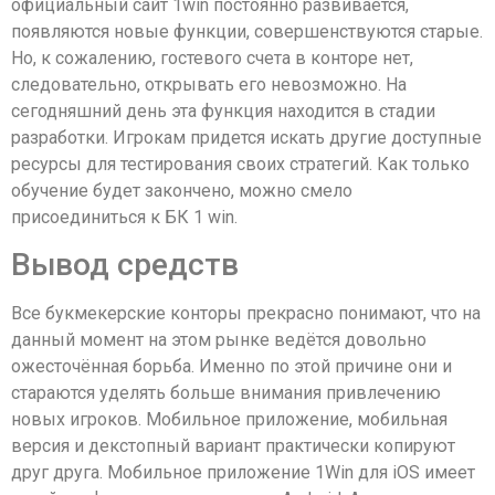
официальный сайт 1win постоянно развивается,
появляются новые функции, совершенствуются старые.
Но, к сожалению, гостевого счета в конторе нет,
следовательно, открывать его невозможно. На
сегодняшний день эта функция находится в стадии
разработки. Игрокам придется искать другие доступные
ресурсы для тестирования своих стратегий. Как только
обучение будет закончено, можно смело
присоединиться к БК 1 win.
Вывод средств
Все букмекерские конторы прекрасно понимают, что на
данный момент на этом рынке ведётся довольно
ожесточённая борьба. Именно по этой причине они и
стараются уделять больше внимания привлечению
новых игроков. Мобильное приложение, мобильная
версия и декстопный вариант практически копируют
друг друга. Мобильное приложение 1Win для iOS имеет