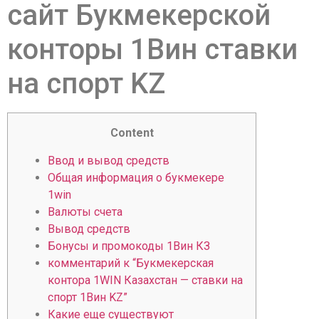
сайт Букмекерской
конторы 1Вин ставки
на спорт KZ
Content
Ввод и вывод средств
Общая информация о букмекере
1win
Валюты счета
Вывод средств
Бонусы и промокоды 1Вин КЗ
комментарий к “Букмекерская
контора 1WIN Казахстан — ставки на
спорт 1Вин KZ”
Какие еще существуют