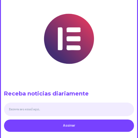
Receba noticias diariamente
Assinar