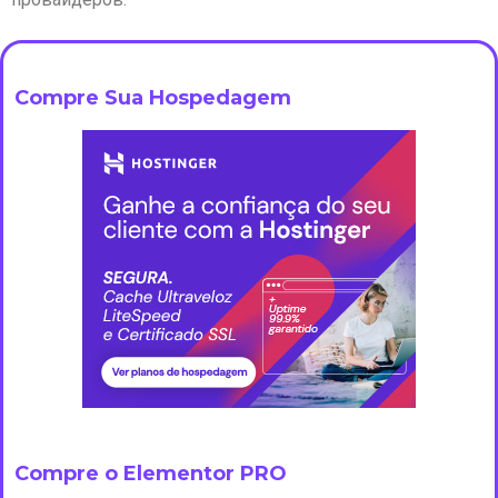
Compre Sua Hospedagem
Compre o Elementor PRO