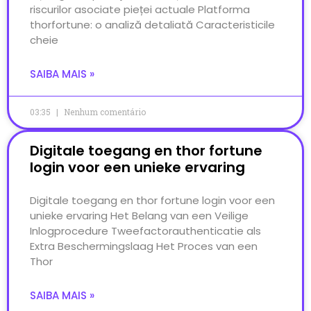
riscurilor asociate pieței actuale Platforma
thorfortune: o analiză detaliată Caracteristicile
cheie
SAIBA MAIS »
03:35
Nenhum comentário
Digitale toegang en thor fortune
login voor een unieke ervaring
Digitale toegang en thor fortune login voor een
unieke ervaring Het Belang van een Veilige
Inlogprocedure Tweefactorauthenticatie als
Extra Beschermingslaag Het Proces van een
Thor
SAIBA MAIS »