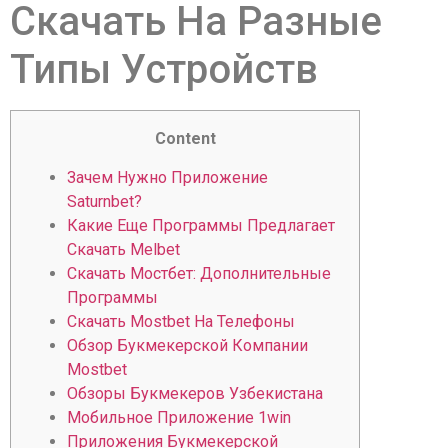
Скачать На Разные
Типы Устройств
Content
Зачем Нужно Приложение
Saturnbet?
Какие Еще Программы Предлагает
Скачать Melbet
Скачать Мостбет: Дополнительные
Программы
Скачать Mostbet На Телефоны
Обзор Букмекерской Компании
Mostbet
Обзоры Букмекеров Узбекистана
Мобильное Приложение 1win
Приложения Букмекерской