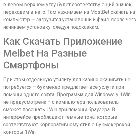
в левом верхнем углу будет соответствующий значок,
переходим в него. Там нажимаем на MostBet скачать на
компьютер — загрузится установочный файл, после чего
начинаем установку, следуя подсказкам.
Как Скачать Приложение
Melbet На Разные
Смартфоны
При этом отдельную утилиту для казино скачивать не
потребуется – букмекер предлагает все услуги при
помощи одного софта. Программа для Windows у 1Win
не предусмотрена – с компьютера пользователь
сможет посещать 1Win при помощи браузера. В
интерфейсе преобладают тёмные тона, которые
соответствуют корпоративному стилю букмекерской
конторы 1Win.