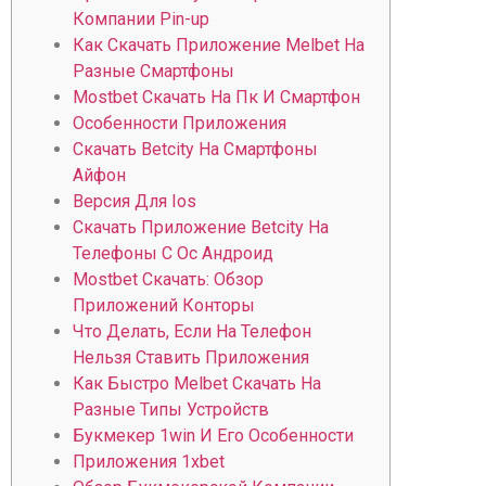
Компании Pin-up
Как Скачать Приложение Melbet На
Разные Смартфоны
Mostbet Скачать На Пк И Смартфон
Особенности Приложения
Скачать Betcity На Смартфоны
Айфон
Версия Для Ios
Скачать Приложение Betcity На
Телефоны С Ос Андроид
Mostbet Скачать: Обзор
Приложений Конторы
Что Делать, Если На Телефон
Нельзя Ставить Приложения
Как Быстро Melbet Скачать На
Разные Типы Устройств
Букмекер 1win И Его Особенности
Приложения 1xbet