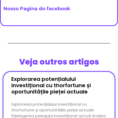
Nosso Pagina do facebook
Veja outros artigos
Explorarea potențialului
investițional cu thorfortune și
oportunitățile pieței actuale
Explorarea potențialului investițional cu
thorfortune și oportunitățile pieței actuale
Înțelegerea peisajului investițional actual Analiza