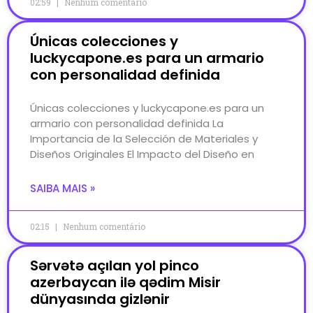
02:59
Nenhum comentário
Únicas colecciones y
luckycapone.es para un armario
con personalidad definida
Únicas colecciones y luckycapone.es para un
armario con personalidad definida La
Importancia de la Selección de Materiales y
Diseños Originales El Impacto del Diseño en
SAIBA MAIS »
02:15
Nenhum comentário
Sərvətə açılan yol pinco
azerbaycan ilə qədim Misir
dünyasında gizlənir