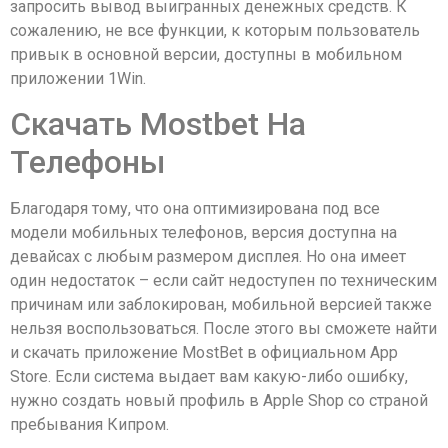
запросить вывод выигранных денежных средств. К
сожалению, не все функции, к которым пользователь
привык в основной версии, доступны в мобильном
приложении 1Win.
Скачать Mostbet На
Телефоны
Благодаря тому, что она оптимизирована под все
модели мобильных телефонов, версия доступна на
девайсах с любым размером дисплея. Но она имеет
один недостаток – если сайт недоступен по техническим
причинам или заблокирован, мобильной версией также
нельзя воспользоваться. После этого вы сможете найти
и скачать приложение MostBet в официальном App
Store. Если система выдает вам какую-либо ошибку,
нужно создать новый профиль в Apple Shop со страной
пребывания Кипром.