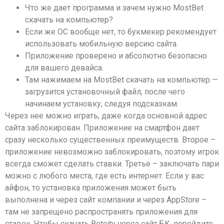
Что же дает программа и зачем нужно MostBet
скачать на компьютер?
Если же ОС вообще нет, то букмекер рекомендует
использовать мобильную версию сайта.
Приложение проверено и абсолютно безопасно
для вашего девайса.
Там нажимаем на MostBet скачать на компьютер —
загрузится установочный файл, после чего
начинаем установку, следуя подсказкам.
Через нее можно играть, даже когда основной адрес
сайта заблокирован. Приложение на смартфон дает
сразу несколько существенных преимуществ. Второе –
приложение невозможно заблокировать, поэтому игрок
всегда сможет сделать ставки. Третье – заключать пари
можно с любого места, где есть интернет. Если у вас
айфон, то установка приложения может быть
выполнена и через сайт компании и через AppStore –
там не запрещено распространять приложения для
ставок. Чтобы скачать Betcity через сайт БК, перейдите