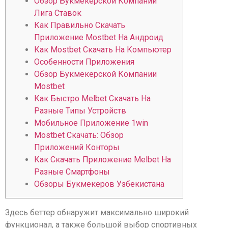
Обзор Букмекерской Компании
Лига Ставок
Как Правильно Скачать
Приложение Mostbet На Андроид
Как Mostbet Скачать На Компьютер
Особенности Приложения
Обзор Букмекерской Компании
Mostbet
Как Быстро Melbet Скачать На
Разные Типы Устройств
Мобильное Приложение 1win
Mostbet Скачать: Обзор
Приложений Конторы
Как Скачать Приложение Melbet На
Разные Смартфоны
Обзоры Букмекеров Узбекистана
Здесь беттер обнаружит максимально широкий
функционал, а также большой выбор спортивных