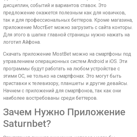
дисциплин, событий и вариантов ставок. Это
предложение окажется полезным как для новичков,
так и для профессиональных беттеров. Кроме магазина,
приложение МостБет можно загрузить с сайта конторы.
Для этого в шапке главной страницы нужно нажать на
логотип Айфона.
Скачать приложение MostBet можно на смартфоны под
управлением операционных систем Android и iOS. Эти
программы будут работать на любом устройстве с
этими ОС, не только на смартфонах. Это могут быть
приставки к телевизору, планшеты и другие девайсы.
Начнем с приложений для смартфонов, так как они
наиболее востребованы среди беттеров.
Зачем Нужно Приложение
Saturnbet?