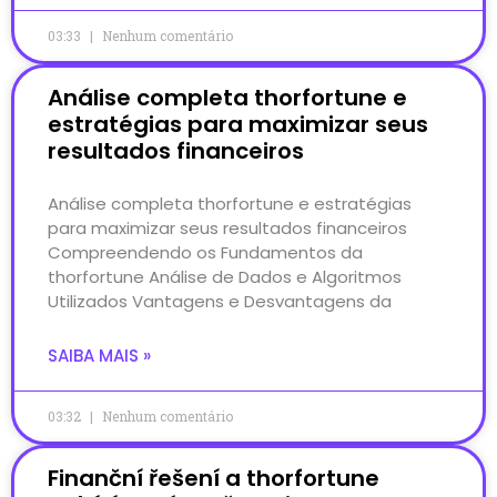
03:33
Nenhum comentário
Análise completa thorfortune e
estratégias para maximizar seus
resultados financeiros
Análise completa thorfortune e estratégias
para maximizar seus resultados financeiros
Compreendendo os Fundamentos da
thorfortune Análise de Dados e Algoritmos
Utilizados Vantagens e Desvantagens da
SAIBA MAIS »
03:32
Nenhum comentário
Finanční řešení a thorfortune