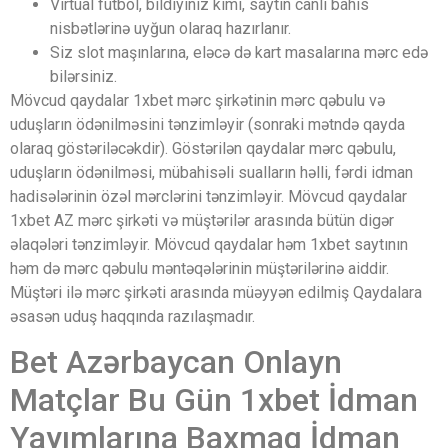
Virtual futbol, bildiyiniz kimi, saytın canlı bahis
nisbətlərinə uyğun olaraq hazırlanır.
Siz slot maşınlarına, eləcə də kart masalarına mərc edə
bilərsiniz.
Mövcud qaydalar 1xbet mərc şirkətinin mərc qəbulu və
uduşların ödənilməsini tənzimləyir (sonraki mətndə qayda
olaraq göstəriləcəkdir). Göstərilən qaydalar mərc qəbulu,
uduşların ödənilməsi, mübahisəli sualların həlli, fərdi idman
hadisələrinin özəl mərclərini tənzimləyir. Mövcud qaydalar
1xbet AZ mərc şirkəti və müştərilər arasında bütün digər
əlaqələri tənzimləyir. Mövcud qaydalar həm 1xbet saytının
həm də mərc qəbulu məntəqələrinin müştərilərinə aiddir.
Müştəri ilə mərc şirkəti arasında müəyyən edilmiş Qaydalara
əsasən uduş haqqında razılaşmadır.
Bet Azərbaycan Onlayn
Matçlar Bu Gün 1xbet İdman
Yayımlarına Baxmaq İdman