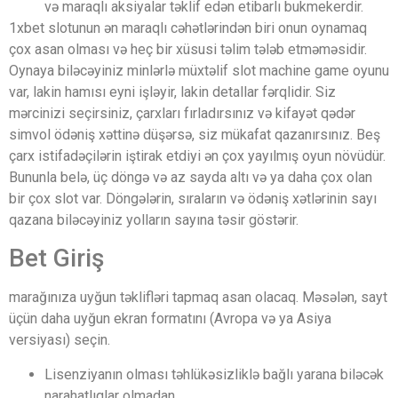
və maraqlı aksiyalar təklif edən etibarlı bukmekerdir.
1xbet slotunun ən maraqlı cəhətlərindən biri onun oynamaq
çox asan olması və heç bir xüsusi təlim tələb etməməsidir.
Oynaya biləcəyiniz minlərlə müxtəlif slot machine game oyunu
var, lakin hamısı eyni işləyir, lakin detallar fərqlidir. Siz
mərcinizi seçirsiniz, çarxları fırladırsınız və kifayət qədər
simvol ödəniş xəttinə düşərsə, siz mükafat qazanırsınız. Beş
çarx istifadəçilərin iştirak etdiyi ən çox yayılmış oyun növüdür.
Bununla belə, üç döngə və az sayda altı və ya daha çox olan
bir çox slot var. Döngələrin, sıraların və ödəniş xətlərinin sayı
qazana biləcəyiniz yolların sayına təsir göstərir.
Bet Giriş
marağınıza uyğun təklifləri tapmaq asan olacaq. Məsələn, sayt
üçün daha uyğun ekran formatını (Avropa və ya Asiya
versiyası) seçin.
Lisenziyanın olması təhlükəsizliklə bağlı yarana biləcək
narahatlıqlar olmadan