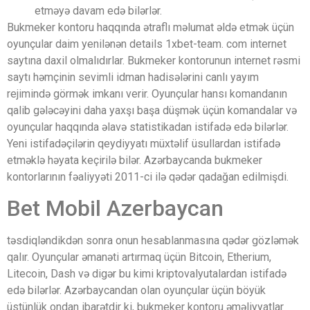
etməyə davam edə bilərlər.
Bukmeker kontoru haqqında ətraflı məlumat əldə etmək üçün
oyunçular daim yenilənən details 1xbet-team. com internet
saytına daxil olmalıdırlar. Bukmeker kontorunun internet rəsmi
saytı həmçinin sevimli idman hadisələrini canlı yayım
rejimində görmək imkanı verir. Oyunçular hansı komandanın
qalib gələcəyini daha yaxşı başa düşmək üçün komandalar və
oyunçular haqqında əlavə statistikadan istifadə edə bilərlər.
Yeni istifadəçilərin qeydiyyatı müxtəlif üsullardan istifadə
etməklə həyata keçirilə bilər. Azərbaycanda bukmeker
kontorlarının fəaliyyəti 2011-ci ilə qədər qadağan edilmişdi.
Bet Mobil Azerbaycan
təsdiqləndikdən sonra onun hesablanmasına qədər gözləmək
qalır. Oyunçular əmanəti artırmaq üçün Bitcoin, Etherium,
Litecoin, Dash və digər bu kimi kriptovalyutalardan istifadə
edə bilərlər. Azərbaycandan olan oyunçular üçün böyük
üstünlük ondan ibarətdir ki, bukmeker kontoru əməliyyatlar