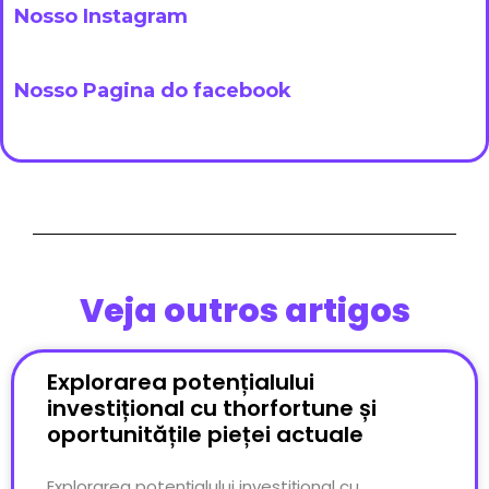
Nosso Instagram
Nosso Pagina do facebook
Veja outros artigos
Explorarea potențialului
investițional cu thorfortune și
oportunitățile pieței actuale
Explorarea potențialului investițional cu