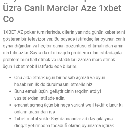
Üzrə Canlı Mərclər Aze 1xbet
Co
1XBET AZ poker turnirlərində, dilerin yanında günün xəbərlərini
göstərən bir televizor var. Bu sayədə istifadəçilər oyunun canlı
oynandığından və heç bir qanun pozuntusu ehtimalından əmin
ola bilməzlər. Sayta daxil olmaqda problemi olan istifadəçilər
problemlərini həll etmək və istədikləri zaman mərc etmək
üçün 1xbet mobil istifadə edə bilərlər.
Onu əldə etmək üçün bir hesab açmalı və oyun
hesabının ilk doldurulmasını etməlisiniz.
Bunu etmək üçün, geliştiricinin təqdim etdiyi
vasitələrdən istifadə edin.
əmanət açmaq üçün bir neçə variant weil təklif olunur ki,
onların arasından isə
1xbet mobil yukle Saytda insanlar ad dəyişikliyinə
diqqət yetirmədən təsadüfi olaraq oyunlarda iştirak