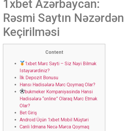
1xbet Azərbaycan:
Rəsmi Saytın Nəzərdən
Keçirilməsi
Content
1xbet Mərc Sayti – Siz Nəyi Bilmək
Istəyərərdiniz?
İlk Depozit Bonusu
Hansı Hadisələrə Mərc Qoymaq Olar?
bukmeker Kompaniyasinda Hansi
Hadisələrə “online” Olaraq Mərc Etmək
Olar?
Bet Giriş
Android Üçün 1xbet Mobil Müştəri
Canli Idmana Necə Mərca Qoymaq