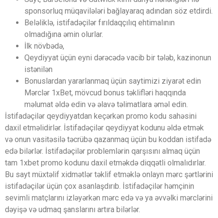
sponsorluq müqavilələri bağlayaraq adından söz etdirdi.
Beləliklə, istifadəçilər fırıldaqçılıq ehtimalının
olmadığına əmin olurlar.
İlk növbədə,
Qeydiyyat üçün eyni dərəcədə vacib bir tələb, kazinonun
istənilən
Bonuslardan yararlanmaq üçün saytimizi ziyarət edin
Mərclər 1xBet, mövcud bonus təklifləri haqqında
məlumat əldə edin və əlavə təlimatlara əməl edin.
İstifadəçilər qeydiyyatdan keçərkən promo kodu sahəsini
daxil etməlidirlər. İstifadəçilər qeydiyyat kodunu əldə etmək
və onun vasitəsilə təcrübə qazanmaq üçün bu koddan istifadə
edə bilərlər. İstifadəçilər problemlərin qarşısını almaq üçün
tam 1xbet promo kodunu daxil etməkdə diqqətli olmalıdırlar.
Bu sayt müxtəlif xidmətlər təklif etməklə onlayn mərc şərtlərini
istifadəçilər üçün çox asanlaşdırıb. İstifadəçilər həmçinin
sevimli matçlarını izləyərkən mərc edə və ya əvvəlki mərclərini
dəyişə və udmaq şanslarını artıra bilərlər.