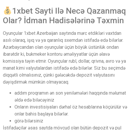
1xbet Sayti Ilə Necə Qazanmaq
Olar? İdman Hadisələrinə Təxmin
Oyunçular 1xbet Azerbaijan saytında mərc etdikləri vaxtdan
asılı olaraq, işıq və ya qaranlıq sxemdən istifadə edə bilərlər.
Azərbaycandan olan oyunçular üçün böyük üstünlük ondan
ibarətdir ki, bukmeker kontoru əməliyyatlar üçün əlavə
komissiya təyin etmir. Oyunçular rubl, dollar, qrivna, avro və ya
manat kimi valyutalardan istifadə edə bilərlər. Siz bu seçimdə
diqqətli olmalısınız, çünki gələcəkdə depozit valyutasını
dəyişdirmək mümkün olmayacaq.
addım proqramın ən son yeniləmələri haqqında məlumat
əldə edə biləcəyiniz
Onların investisiyaları dərhal öz hesablarına köçürülür və
onlar bahis başlaya bilərlər.
görə bilərsiniz
İstifadəçilər əsas saytda mövcud olan bütün depozit və pul