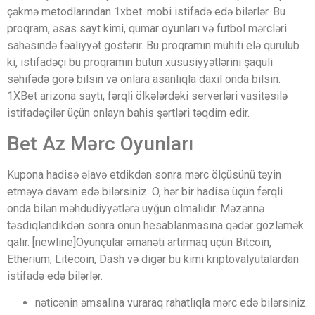
çəkmə metodlarından 1xbet .mobi istifadə edə bilərlər. Bu
proqram, əsas sayt kimi, qumar oyunları və futbol mərcləri
sahəsində fəaliyyət göstərir. Bu proqramın mühiti elə qurulub
ki, istifadəçi bu proqramın bütün xüsusiyyətlərini şaquli
səhifədə görə bilsin və onlara asanlıqla daxil onda bilsin.
1XBet arizona saytı, fərqli ölkələrdəki serverləri vasitəsilə
istifadəçilər üçün onlayn bahis şərtləri təqdim edir.
Bet Az Mərc Oyunları
Kupona hadisə əlavə etdikdən sonra mərc ölçüsünü təyin
etməyə davam edə bilərsiniz. O, hər bir hadisə üçün fərqli
onda bilən məhdudiyyətlərə uyğun olmalıdır. Məzənnə
təsdiqləndikdən sonra onun hesablanmasına qədər gözləmək
qalır. [newline]Oyunçular əmanəti artırmaq üçün Bitcoin,
Etherium, Litecoin, Dash və digər bu kimi kriptovalyutalardan
istifadə edə bilərlər.
nəticənin əmsalına vuraraq rahatlıqla mərc edə bilərsiniz.