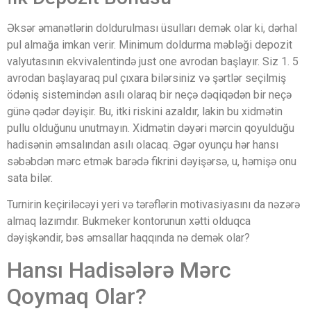
Əksər əmanətlərin doldurulması üsulları demək olar ki, dərhal
pul almağa imkan verir. Minimum doldurma məbləği depozit
valyutasının ekvivalentində just one avrodan başlayır. Siz 1. 5
avrodan başlayaraq pul çıxara bilərsiniz və şərtlər seçilmiş
ödəniş sistemindən asılı olaraq bir neçə dəqiqədən bir neçə
günə qədər dəyişir. Bu, itki riskini azaldır, lakin bu xidmətin
pullu olduğunu unutmayın. Xidmətin dəyəri mərcin qoyulduğu
hadisənin əmsalından asılı olacaq. Əgər oyunçu hər hansı
səbəbdən mərc etmək barədə fikrini dəyişərsə, u, həmişə onu
sata bilər.
Turnirin keçiriləcəyi yeri və tərəflərin motivasiyasını da nəzərə
almaq lazımdır. Bukmeker kontorunun xətti olduqca
dəyişkəndir, bəs əmsallar haqqında nə demək olar?
Hansı Hadisələrə Mərc
Qoymaq Olar?