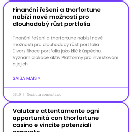
Finanční řešení a thorfortune
nabízí nové možnosti pro
dlouhodobý růst portfolia
Finanční řešení a thorfortune nabízí nové
možnosti pro dlouhodobý růst portfolia
Diverzifikace portfolia jako klíč k úspěchu
Význam alokace aktiv Platformy pro investování
a jejich
SAIBA MAIS »
03:10
Nenhum comentário
Valutare attentamente ogni
opportunità con thorfortune
casino e vincite potenziali
concrete