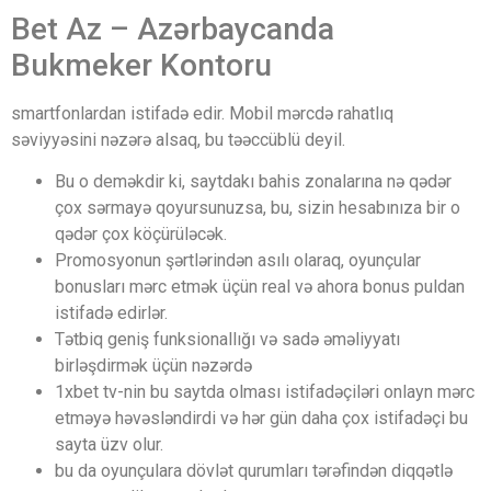
Bet Az – Azərbaycanda
Bukmeker Kontoru
smartfonlardan istifadə edir. Mobil mərcdə rahatlıq
səviyyəsini nəzərə alsaq, bu təəccüblü deyil.
Bu o deməkdir ki, saytdakı bahis zonalarına nə qədər
çox sərmayə qoyursunuzsa, bu, sizin hesabınıza bir o
qədər çox köçürüləcək.
Promosyonun şərtlərindən asılı olaraq, oyunçular
bonusları mərc etmək üçün real və ahora bonus puldan
istifadə edirlər.
Tətbiq geniş funksionallığı və sadə əməliyyatı
birləşdirmək üçün nəzərdə
1xbet tv-nin bu saytda olması istifadəçiləri onlayn mərc
etməyə həvəsləndirdi və hər gün daha çox istifadəçi bu
sayta üzv olur.
bu da oyunçulara dövlət qurumları tərəfindən diqqətlə