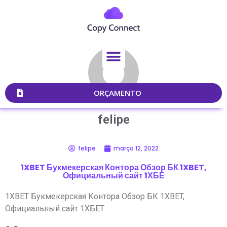
ORÇAMENTO
felipe
felipe
março 12, 2022
1XBET Букмекерская Контора Обзор БК 1XBET,
Официальный сайт 1ХБЕ
1XBET Букмекерская Контора Обзор БК 1XBET,
Официальный сайт 1ХБЕТ