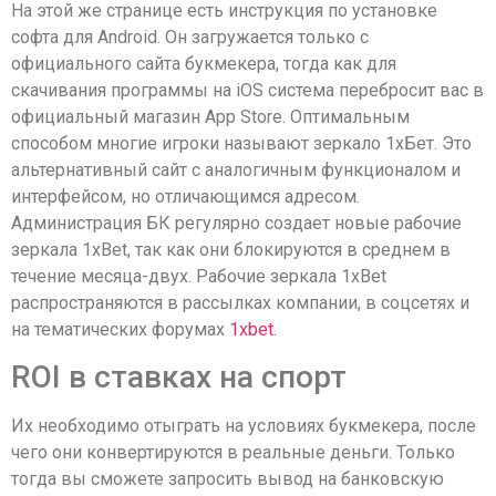
На этой же странице есть инструкция по установке
софта для Android. Он загружается только с
официального сайта букмекера, тогда как для
скачивания программы на iOS система перебросит вас в
официальный магазин App Store. Оптимальным
способом многие игроки называют зеркало 1xБет. Это
альтернативный сайт с аналогичным функционалом и
интерфейсом, но отличающимся адресом.
Администрация БК регулярно создает новые рабочие
зеркала 1xBet, так как они блокируются в среднем в
течение месяца-двух. Рабочие зеркала 1xBet
распространяются в рассылках компании, в соцсетях и
на тематических форумах
1xbet
.
ROI в ставках на спорт
Их необходимо отыграть на условиях букмекера, после
чего они конвертируются в реальные деньги. Только
тогда вы сможете запросить вывод на банковскую