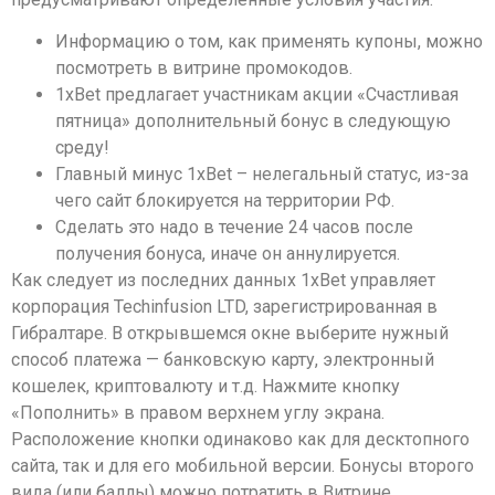
Информацию о том, как применять купоны, можно
посмотреть в витрине промокодов.
1xBet предлагает участникам акции «Счастливая
пятница» дополнительный бонус в следующую
среду!
Главный минус 1xBet – нелегальный статус, из-за
чего сайт блокируется на территории РФ.
Сделать это надо в течение 24 часов после
получения бонуса, иначе он аннулируется.
Как следует из последних данных 1xBet управляет
корпорация Techinfusion LTD, зарегистрированная в
Гибралтаре. В открывшемся окне выберите нужный
способ платежа — банковскую карту, электронный
кошелек, криптовалюту и т.д. Нажмите кнопку
«Пополнить» в правом верхнем углу экрана.
Расположение кнопки одинаково как для десктопного
сайта, так и для его мобильной версии. Бонусы второго
вида (или баллы) можно потратить в Витрине