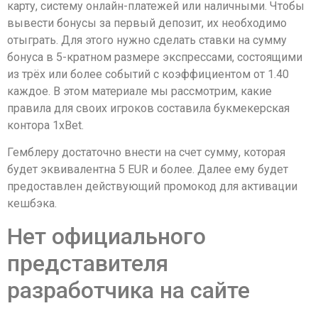
карту, систему онлайн-платежей или наличными. Чтобы
вывести бонусы за первый депозит, их необходимо
отыграть. Для этого нужно сделать ставки на сумму
бонуса в 5-кратном размере экспрессами, состоящими
из трёх или более событий с коэффициентом от 1.40
каждое. В этом материале мы рассмотрим, какие
правила для своих игроков составила букмекерская
контора 1xBet.
Гемблеру достаточно внести на счет сумму, которая
будет эквивалентна 5 EUR и более. Далее ему будет
предоставлен действующий промокод для активации
кешбэка.
Нет официального
представителя
разработчика на сайте