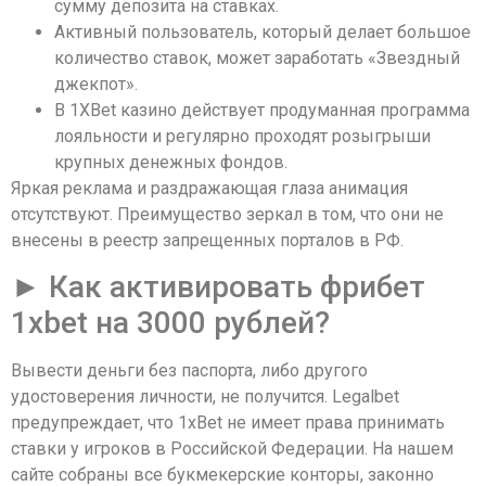
сумму депозита на ставках.
Активный пользователь, который делает большое
количество ставок, может заработать «Звездный
джекпот».
В 1XBet казино действует продуманная программа
лояльности и регулярно проходят розыгрыши
крупных денежных фондов.
Яркая реклама и раздражающая глаза анимация
отсутствуют. Преимущество зеркал в том, что они не
внесены в реестр запрещенных порталов в РФ.
► Как активировать фрибет
1xbet на 3000 рублей?
Вывести деньги без паспорта, либо другого
удостоверения личности, не получится. Legalbet
предупреждает, что 1xBet не имеет права принимать
ставки у игроков в Российской Федерации. На нашем
сайте собраны все букмекерские конторы, законно