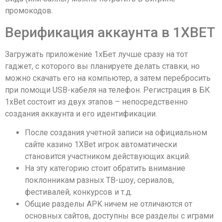
промокодов.
Верификация аккаунта в 1XBET
Загружать приложение 1xБет лучше сразу на тот
гаджет, с которого вы планируете делать ставки, но
можно скачать его на компьютер, а затем перебросить
при помощи USB-кабеля на телефон. Регистрация в БК
1xBet состоит из двух этапов – непосредственно
создания аккаунта и его идентификации.
После создания учетной записи на официальном
сайте казино 1XBet игрок автоматически
становится участником действующих акций.
На эту категорию стоит обратить внимание
поклонникам разных ТВ-шоу, сериалов,
фестивалей, конкурсов и т.д.
Общие разделы APK ничем не отличаются от
основных сайтов, доступны все разделы с играми