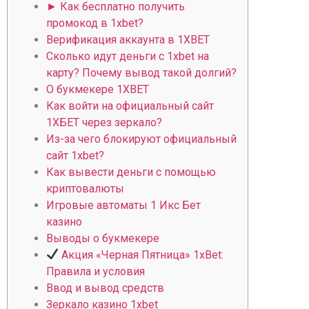
► Как бесплатно получить
промокод в 1xbet?
Верификация аккаунта в 1XBET
Сколько идут деньги с 1xbet на
карту? Почему вывод такой долгий?
О букмекере 1XBET
Как войти на официальный сайт
1ХБЕТ через зеркало?
Из-за чего блокируют официальный
сайт 1xbet?
Как вывести деньги с помощью
криптовалюты
Игровые автоматы 1 Икс Бет
казино
Выводы о букмекере
Акция «Черная Пятница» 1xBet:
Правила и условия
Ввод и вывод средств
Зеркало казино 1xbet