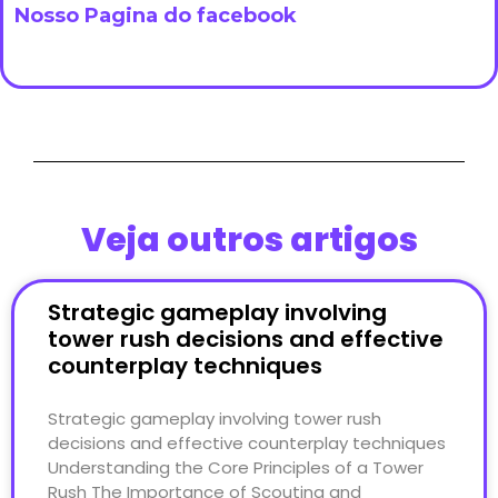
Nosso Pagina do facebook
Veja outros artigos
Strategic gameplay involving
tower rush decisions and effective
counterplay techniques
Strategic gameplay involving tower rush
decisions and effective counterplay techniques
Understanding the Core Principles of a Tower
Rush The Importance of Scouting and