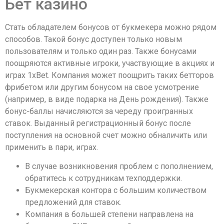
Бет казино
Стать обладателем бонусов от букмекера можно рядом
способов. Такой бонус доступен только новым
пользователям и только один раз. Также бонусами
поощряются активные игроки, участвующие в акциях и
играх 1xBet. Компания может поощрить таких бетторов
фрибетом или другим бонусом на свое усмотрение
(например, в виде подарка на День рождения). Также
бонус-баллы начисляются за череду проигранных
ставок. Выданный регистрационный бонус после
поступления на основной счет можно обналичить или
применить в пари, играх.
В случае возникновения проблем с пополнением,
обратитесь к сотрудникам техподдержки.
Букмекерская контора с большим количеством
предложений для ставок.
Компания в большей степени направлена на