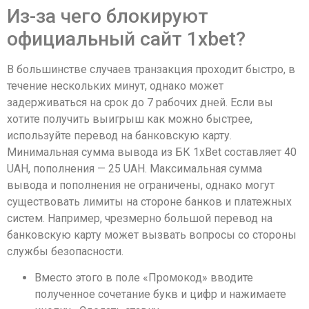
Из-за чего блокируют
официальный сайт 1xbet?
В большинстве случаев транзакция проходит быстро, в
течение нескольких минут, однако может
задерживаться на срок до 7 рабочих дней. Если вы
хотите получить выигрыш как можно быстрее,
используйте перевод на банковскую карту.
Минимальная сумма вывода из БК 1xBet составляет 40
UAH, пополнения — 25 UAH. Максимальная сумма
вывода и пополнения не ограничены, однако могут
существовать лимиты на стороне банков и платежных
систем. Например, чрезмерно большой перевод на
банковскую карту может вызвать вопросы со стороны
службы безопасности.
Вместо этого в поле «Промокод» вводите
полученное сочетание букв и цифр и нажимаете