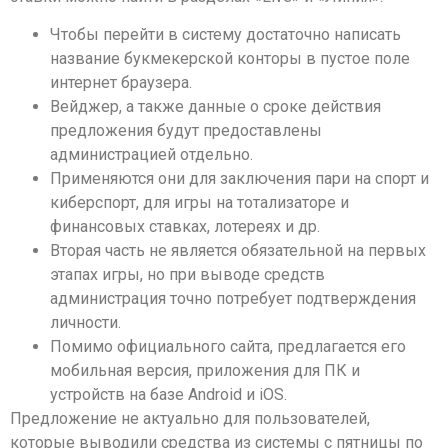
Чтобы перейти в систему достаточно написать
название букмекерской конторы в пустое поле
интернет браузера.
Вейджер, а также данные о сроке действия
предложения будут предоставлены
администрацией отдельно.
Применяются они для заключения пари на спорт и
киберспорт, для игры на тотализаторе и
финансовых ставках, лотереях и др.
Вторая часть не является обязательной на первых
этапах игры, но при выводе средств
администрация точно потребует подтверждения
личности.
Помимо официального сайта, предлагается его
мобильная версия, приложения для ПК и
устройств на базе Android и iOS.
Предложение не актуально для пользователей,
которые выводили средства из системы с пятницы по