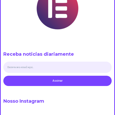
Receba noticias diariamente
Assinar
Nosso Instagram