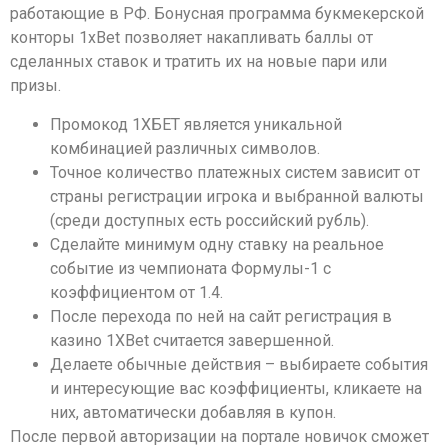
работающие в РФ. Бонусная программа букмекерской
конторы 1xBet позволяет накапливать баллы от
сделанных ставок и тратить их на новые пари или
призы.
Промокод 1ХБЕТ является уникальной
комбинацией различных символов.
Точное количество платежных систем зависит от
страны регистрации игрока и выбранной валюты
(среди доступных есть российский рубль).
Сделайте минимум одну ставку на реальное
событие из чемпионата Формулы-1 с
коэффициентом от 1.4.
После перехода по ней на сайт регистрация в
казино 1XBet считается завершенной.
Делаете обычные действия – выбираете события
и интересующие вас коэффициенты, кликаете на
них, автоматически добавляя в купон.
После первой авторизации на портале новичок сможет