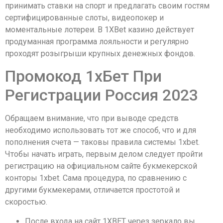
принимать ставки на спорт и предлагать своим гостям
сертифицированные слоты, видеопокер и
моментальные лотереи. В 1XBet казино действует
продуманная программа лояльности и регулярно
проходят розыгрыши крупных денежных фондов.
Промокод 1хБет При
Регистрации Россия 2023
Обращаем внимание, что при выводе средств
необходимо использовать тот же способ, что и для
пополнения счета — таковы правила системы 1xbet.
Чтобы начать играть, первым делом следует пройти
регистрацию на официальном сайте букмекерской
конторы 1xbet. Сама процедура, по сравнению с
другими букмекерами, отличается простотой и
скоростью.
После входа на сайт 1XBET через зеркало вы