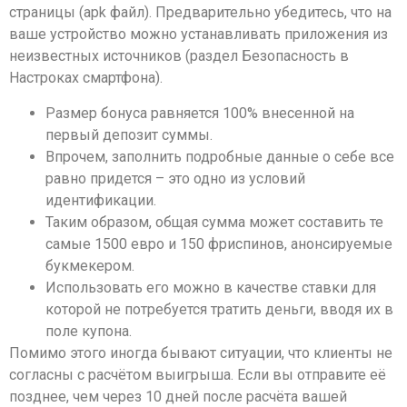
страницы (apk файл). Предварительно убедитесь, что на
ваше устройство можно устанавливать приложения из
неизвестных источников (раздел Безопасность в
Настроках смартфона).
Размер бонуса равняется 100% внесенной на
первый депозит суммы.
Впрочем, заполнить подробные данные о себе все
равно придется – это одно из условий
идентификации.
Таким образом, общая сумма может составить те
самые 1500 евро и 150 фриспинов, анонсируемые
букмекером.
Использовать его можно в качестве ставки для
которой не потребуется тратить деньги, вводя их в
поле купона.
Помимо этого иногда бывают ситуации, что клиенты не
согласны с расчётом выигрыша. Если вы отправите её
позднее, чем через 10 дней после расчёта вашей