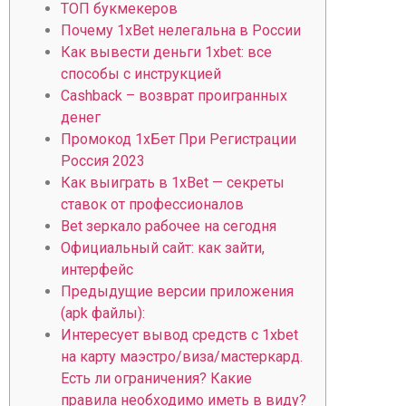
ТОП букмекеров
Почему 1xBet нелегальна в России
Как вывести деньги 1xbet: все
способы с инструкцией
Cashback – возврат проигранных
денег
Промокод 1хБет При Регистрации
Россия 2023
Как выиграть в 1хBet — секреты
ставок от профессионалов
Bet зеркало рабочее на сегодня
Официальный сайт: как зайти,
интерфейс
Предыдущие версии приложения
(apk файлы):
Интересует вывод средств с 1xbet
на карту маэстро/виза/мастеркард.
Есть ли ограничения? Какие
правила необходимо иметь в виду?