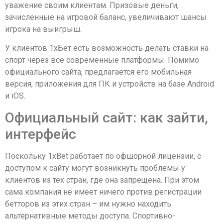
уважение своим клиентам. Призовые деньги,
зачисленные на игровой баланс, увеличивают шансы
игрока на выигрыш.
У клиентов 1xБет есть возможность делать ставки на
спорт через все современные платформы. Помимо
официального сайта, предлагается его мобильная
версия, приложения для ПК и устройств на базе Android
и iOS.
Официальный сайт: как зайти,
интерфейс
Поскольку 1xBet работает по офшорной лицензии, с
доступом к сайту могут возникнуть проблемы у
клиентов из тех стран, где она запрещена. При этом
сама компания не имеет ничего против регистрации
бетторов из этих стран – им нужно находить
альтернативные методы доступа. Спортивно-