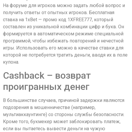
На форуме для игроков можно задать любой вопрос и
получить ответы от опытных игроков. Бесплатная
ставка на 1xBet — промо код 1XFREE777, который
составлен из уникальной комбинации цифр и букв. Он
формируется в автоматическом режиме специальной
программой, чтобы избежать повторений и нечестной
игры. Использовать его можно в качестве ставки для
которой не потребуется тратить деньги, вводя их в поле
купона.
Cashback – возврат
проигранных денег
В большинстве случаев, причиной задержки являются
подозрения в мошенничестве (например,
мультиаккаунтинге) со стороны службы безопасности.
Кроме того, букмекер может заблокировать платеж,
если вы пытаетесь вывести деньги на чужую