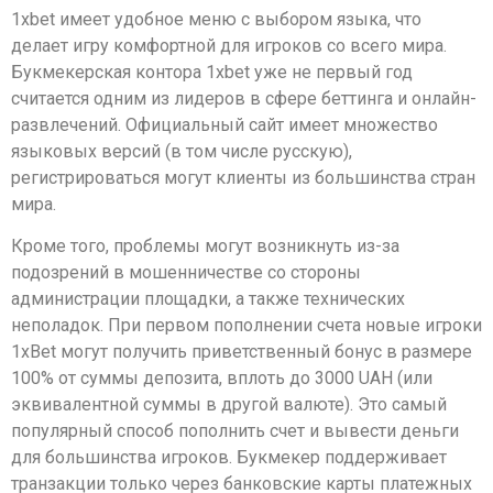
1xbet имеет удобное меню с выбором языка, что
делает игру комфортной для игроков со всего мира.
Букмекерская контора 1xbet уже не первый год
считается одним из лидеров в сфере беттинга и онлайн-
развлечений. Официальный сайт имеет множество
языковых версий (в том числе русскую),
регистрироваться могут клиенты из большинства стран
мира.
Кроме того, проблемы могут возникнуть из-за
подозрений в мошенничестве со стороны
администрации площадки, а также технических
неполадок. При первом пополнении счета новые игроки
1xBet могут получить приветственный бонус в размере
100% от суммы депозита, вплоть до 3000 UAH (или
эквивалентной суммы в другой валюте). Это самый
популярный способ пополнить счет и вывести деньги
для большинства игроков. Букмекер поддерживает
транзакции только через банковские карты платежных