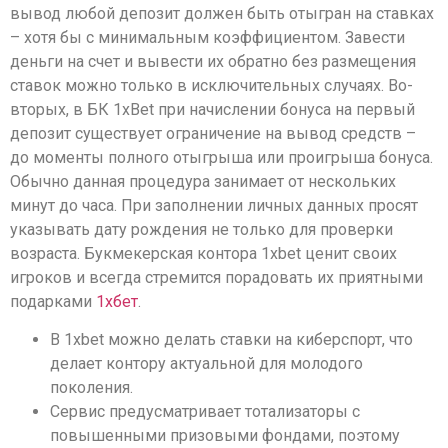
вывод любой депозит должен быть отыгран на ставках
– хотя бы с минимальным коэффициентом. Завести
деньги на счет и вывести их обратно без размещения
ставок можно только в исключительных случаях. Во-
вторых, в БК 1xBet при начислении бонуса на первый
депозит существует ограничение на вывод средств –
до моменты полного отыгрыша или проигрыша бонуса.
Обычно данная процедура занимает от нескольких
минут до часа. При заполнении личных данных просят
указывать дату рождения не только для проверки
возраста. Букмекерская контора 1xbet ценит своих
игроков и всегда стремится порадовать их приятными
подарками
1хбет
.
В 1xbet можно делать ставки на киберспорт, что
делает контору актуальной для молодого
поколения.
Сервис предусматривает тотализаторы с
повышенными призовыми фондами, поэтому