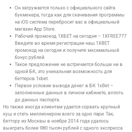
Он загружается только с официального сайта
букмекера, тогда как для скачивания программы
на iOS система перебросит вас в официальный
магазин App Store.
Рабочий промокод 1ХБЕТ на сегодня – 1XFREE777
Введите во время регистрации наш 1XBET
промокод на сегодня и получите мксимальный
бонус рублей.
Такое предложение не встречается больше ни в
одной БК, это уникальная возможность для
беттеров 1xbet.
Первое условие вывода денег в БК 1xBet –
заполненные данные в личном кабинете, вплоть
до данных паспорта.
Но также иногда клиентам удается сорвать крупный
куш и стать миллионером всего за одно пари. Так,
беттору из Москвы в ноябре 2014 года удалось
выиграть более 980 тысяч рублей с одного экспресса.