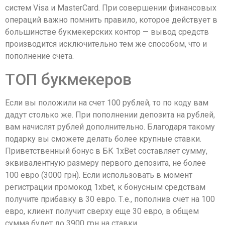
систем Visa и MasterCard. При совершении финансовых
операций важно помнить правило, которое действует в
большинстве букмекерских контор — вывод средств
производится исключительно тем же способом, что и
пополнение счета.
ТОП букмекеров
Если вы положили на счет 100 рублей, то по коду вам
дадут столько же. При пополнении депозита на рублей,
вам начислят рублей дополнительно. Благодаря такому
подарку вы сможете делать более крупные ставки.
Приветственный бонус в БК 1xBet составляет сумму,
эквивалентную размеру первого депозита, не более
100 евро (3000 грн). Если использовать в момент
регистрации промокод 1xbet, к бонусным средствам
получите прибавку в 30 евро. Т.е., пополнив счет на 100
евро, клиент получит сверху еще 30 евро, в общем
сумма будет до 3900 грн на ставки.