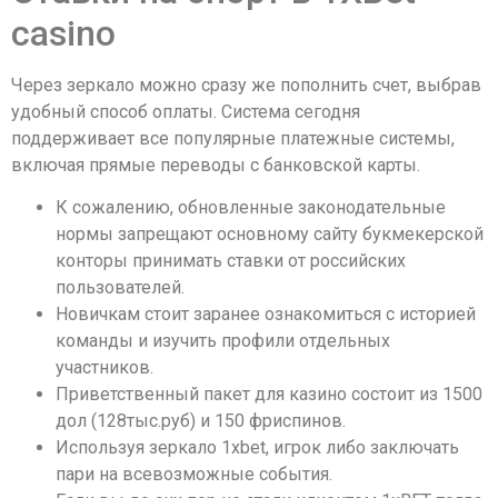
casino
Через зеркало можно сразу же пополнить счет, выбрав
удобный способ оплаты. Система сегодня
поддерживает все популярные платежные системы,
включая прямые переводы с банковской карты.
К сожалению, обновленные законодательные
нормы запрещают основному сайту букмекерской
конторы принимать ставки от российских
пользователей.
Новичкам стоит заранее ознакомиться с историей
команды и изучить профили отдельных
участников.
Приветственный пакет для казино состоит из 1500
дол (128тыс.руб) и 150 фриспинов.
Используя зеркало 1xbet, игрок либо заключать
пари на всевозможные события.