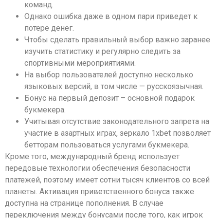
команд.
Однако ошибка даже в одном пари приведет к
потере денег.
Чтобы сделать правильный выбор важно заранее
изучить статистику и регулярно следить за
спортивными мероприятиями.
На выбор пользователей доступно несколько
языковых версий, в том числе — русскоязычная.
Бонус на первый депозит – основной подарок
букмекера.
Учитывая отсутствие законодательного запрета на
участие в азартных играх, зеркало 1xbet позволяет
бетторам пользоваться услугами букмекера.
Кроме того, международный бренд использует
передовые технологии обеспечения безопасности
платежей, поэтому имеет сотни тысяч клиентов со всей
планеты. Активация приветственного бонуса также
доступна на странице пополнения. В случае
переключения между бонусами после того, как игрок