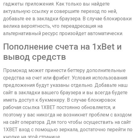
гаджеты приложения. Как только вы найдете
актуальную ссылку и совершите переход по ней,
добавьте ее в закладки браузера. В случае блокировки
велика вероятность, что переадресация на
альтернативный ресурс произойдет автоматически.
Пополнение счета на 1xBet и
вывод средств
Промокод может принести беттеру дополнительные
средства на счет или фрибет. Условия использования
предложения будут указаны отдельно. Добавьте наш
сайт в закладки вашего браузера и вы всегда будете
иметь доступ к букмекеру. В случае блокировок
рабочая ссылка 1XBET постоянно обновляется, и
поэтому у вас никогда не возникнет проблем с входом
на сайт оператора. Для того чтобы осуществить на сайт
1XBET вход с помощью зеркала, достаточно перейти по
кнопке на этой странице.