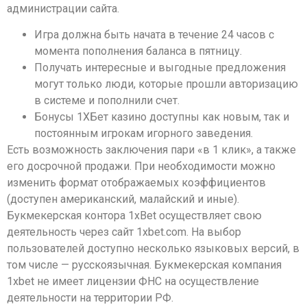
администрации сайта.
Игра должна быть начата в течение 24 часов с
момента пополнения баланса в пятницу.
Получать интересные и выгодные предложения
могут только люди, которые прошли авторизацию
в системе и пополнили счет.
Бонусы 1ХБет казино доступны как новым, так и
постоянным игрокам игорного заведения.
Есть возможность заключения пари «в 1 клик», а также
его досрочной продажи. При необходимости можно
изменить формат отображаемых коэффициентов
(доступен американский, малайский и иные).
Букмекерская контора 1xBet осуществляет свою
деятельность через сайт 1xbet.com. На выбор
пользователей доступно несколько языковых версий, в
том числе — русскоязычная. Букмекерская компания
1xbet не имеет лицензии ФНС на осуществление
деятельности на территории РФ.