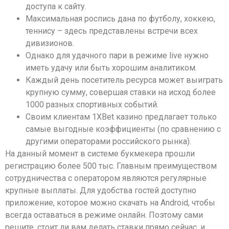
доступа к сайту.
Максимальная роспись дана по футболу, хоккею,
теннису – здесь представлены встречи всех
дивизионов.
Однако для удачного пари в режиме live нужно
иметь удачу или быть хорошим аналитиком.
Каждый день посетитель ресурса может выиграть
крупную сумму, совершая ставки на исход более
1000 разных спортивных событий.
Своим клиентам 1XBet казино предлагает только
самые выгодные коэффициенты (по сравнению с
другими операторами российского рынка).
На данный момент в системе букмекера прошли
регистрацию более 500 тыс. Главным преимуществом
сотрудничества с оператором являются регулярные
крупные выплаты. Для удобства гостей доступно
приложение, которое можно скачать на Android, чтобы
всегда оставаться в режиме онлайн. Поэтому сами
решите, стоит ли вам делать ставки прямо сейчас, и