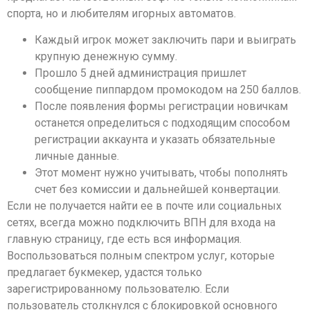
спорта, но и любителям игорных автоматов.
Каждый игрок может заключить пари и выиграть
крупную денежную сумму.
Прошло 5 дней администрация пришлет
сообщение пиппардом промокодом на 250 баллов.
После появления формы регистрации новичкам
останется определиться с подходящим способом
регистрации аккаунта и указать обязательные
личные данные.
Этот момент нужно учитывать, чтобы пополнять
счет без комиссии и дальнейшей конвертации.
Если не получается найти ее в почте или социальных
сетях, всегда можно подключить ВПН для входа на
главную страницу, где есть вся информация.
Воспользоваться полным спектром услуг, которые
предлагает букмекер, удастся только
зарегистрированному пользователю. Если
пользователь столкнулся с блокировкой основного