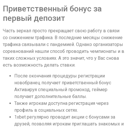
Приветственный бонус за
первый депозит
Часть зеркал просто прекращает свою работу в связи
со снижением трафика. В последние месяцы снижение
трафика связывали с пандемией. Однако организаторы
соревнований нашли способ проводить чемпионаты и в
таких сложных условиях. А это значит, что у Вас снова
есть возможность делать ставки.
После окончания процедуры регистрации
новобранец получает приветственный бонус
Активируя специальный промокод, геймер
получает дополнительные баллы.
Также игрокам доступна регистрация через
профиль в социальных сетях.
1xbet регулярно проводит акции с бонусами за
друзей, позволяя игрокам приглашать знакомых и