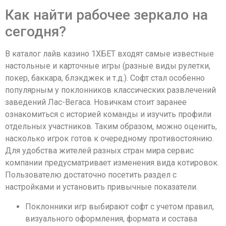
Как найти рабочее зеркало на
сегодня?
В каталог лайв казино 1ХБЕТ входят самые известные
настольные и карточные игры (разные виды рулетки,
покер, баккара, блэкджек и т.д.). Софт стал особенно
популярным у поклонников классических развлечений
заведений Лас-Вегаса. Новичкам стоит заранее
ознакомиться с историей команды и изучить профили
отдельных участников. Таким образом, можно оценить,
насколько игрок готов к очередному противостоянию.
Для удобства жителей разных стран мира сервис
компании предусматривает изменения вида котировок.
Пользователю достаточно посетить раздел с
настройками и установить привычные показатели.
Поклонники игр выбирают софт с учетом правил,
визуального оформления, формата и состава