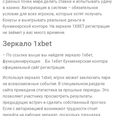
с разных точек мира делать ставки и испытывать удачу
в казино. Авторизация в системе – обязательное
условие для всех игроков, которые хотят получать
бонусы и выигрывать реальные деньги в
букмекерской конторе. На зеркале 1XBET регистрация
не займет у вас много времени.
Зеркало 1xbet
– По ссылке выше вы найдете зеркало 1хбет,
функционирующее … Бк 1хбет букмекерская контора
официальный сайт регистрация.
Используя зеркало 1xbet, игрок может заключать пари
на всевозможные события. В специальном разделе
сайта приведена статистика за прошлые периоды. Это
позволяет участнику просмотреть результаты
предыдущих встреч и сделать собственный прогноз.
Если с авторизацией возникают трудности стоит
перейти на рабочее зеркало, поскольку площадка