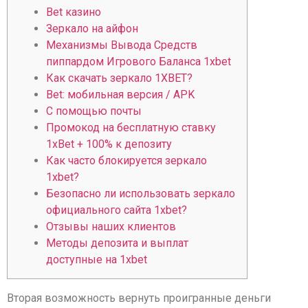
Bet казино
Зеркало на айфон
Механизмы Вывода Средств
пиппардом Игрового Баланса 1xbet
Как скачать зеркало 1XBET?
Bet: мобильная версия / APK
С помощью почты
Промокод на бесплатную ставку
1xBet + 100% к депозиту
Как часто блокируется зеркало
1xbet?
Безопасно ли использовать зеркало
официального сайта 1xbet?
Отзывы наших клиентов
Методы депозита и выплат
доступные на 1xbet
Вторая возможность вернуть проигранные деньги