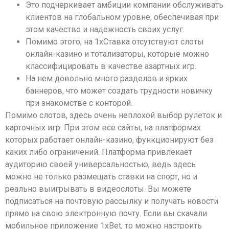
Это подчеркивает амбиции компании обслуживать
клиентов на глобальном уровне, обеспечивая при
этом качество и надежность своих услуг.
Помимо этого, на 1хСтавка отсутствуют слоты
онлайн-казино и тотализаторы, которые можно
классифицировать в качестве азартных игр.
На нем довольно много разделов и ярких
баннеров, что может создать трудности новичку
при знакомстве с конторой.
Помимо слотов, здесь очень неплохой выбор рулеток и
карточных игр. При этом все сайты, на платформах
которых работает онлайн-казино, функционируют без
каких либо ограничений. Платформа привлекает
аудиторию своей универсальностью, ведь здесь
можно не только размещать ставки на спорт, но и
реально выигрывать в видеослоты. Вы можете
подписаться на почтовую рассылку и получать новости
прямо на свою электронную почту. Если вы скачали
мобильное приложение 1xBet, то можно настроить