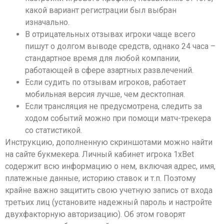
какой вариант регистрации был выбран
изначально.
В отрицательных отзывах игроки чаще всего
пишут о долгом выводе средств, однако 24 часа –
стандартное время для любой компании,
работающей в сфере азартных развлечений.
Если судить по отзывам игроков, работает
мобильная версия лучше, чем десктопная.
Если трансляция не предусмотрена, следить за
ходом событий можно при помощи матч-трекера
со статистикой.
Инструкцию, дополненную скриншотами можно найти
на сайте букмекера. Личный кабинет игрока 1xBet
содержит всю информацию о нем, включая адрес, имя,
платежные данные, историю ставок и т.п. Поэтому
крайне важно защитить свою учетную запись от входа
третьих лиц (установите надежный пароль и настройте
двухфакторную авторизацию). Об этом говорят