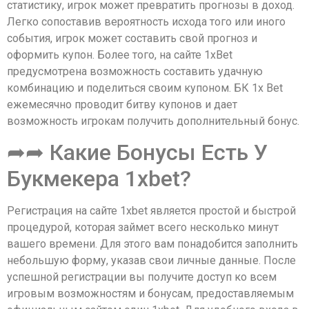
статистику, игрок может превратить прогнозы в доход.
Легко сопоставив вероятность исхода того или иного
события, игрок может составить свой прогноз и
оформить купон. Более того, на сайте 1xBet
предусмотрена возможность составить удачную
комбинацию и поделиться своим купоном. БК 1x Bet
ежемесячно проводит битву купонов и дает
возможность игрокам получить дополнительный бонус.
➦➦ Какие Бонусы Есть У
Букмекера 1xbet?
Регистрация на сайте 1xbet является простой и быстрой
процедурой, которая займет всего несколько минут
вашего времени. Для этого вам понадобится заполнить
небольшую форму, указав свои личные данные. После
успешной регистрации вы получите доступ ко всем
игровым возможностям и бонусам, предоставляемым