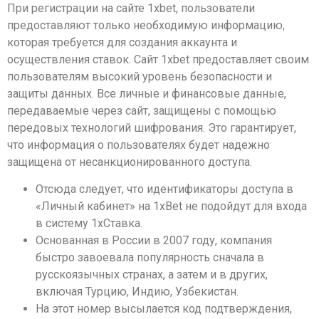
При регистрации на сайте 1xbet, пользователи
предоставляют только необходимую информацию,
которая требуется для создания аккаунта и
осуществления ставок. Сайт 1xbet предоставляет своим
пользователям высокий уровень безопасности и
защиты данных. Все личные и финансовые данные,
передаваемые через сайт, защищены с помощью
передовых технологий шифрования. Это гарантирует,
что информация о пользователях будет надежно
защищена от несанкционированного доступа.
Отсюда следует, что идентификаторы доступа в
«Личный кабинет» на 1xBet не подойдут для входа
в систему 1хСтавка.
Основанная в России в 2007 году, компания
быстро завоевала популярность сначала в
русскоязычных странах, а затем и в других,
включая Турцию, Индию, Узбекистан.
На этот номер высылается код подтверждения,