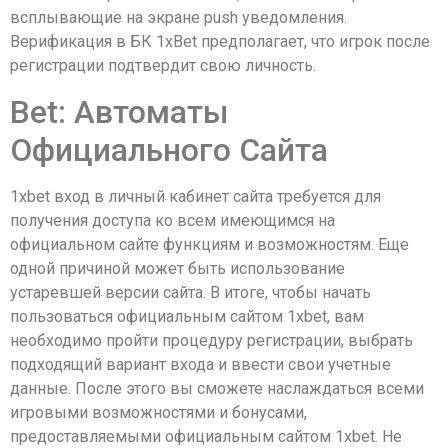
всплывающие на экране push уведомления.
Верификация в БК 1xBet предполагает, что игрок после
регистрации подтвердит свою личность.
Bet: Автоматы
Официального Сайта
1xbet вход в личный кабинет сайта требуется для
получения доступа ко всем имеющимся на
официальном сайте функциям и возможностям. Еще
одной причиной может быть использование
устаревшей версии сайта. В итоге, чтобы начать
пользоваться официальным сайтом 1xbet, вам
необходимо пройти процедуру регистрации, выбрать
подходящий вариант входа и ввести свои учетные
данные. После этого вы сможете наслаждаться всеми
игровыми возможностями и бонусами,
предоставляемыми официальным сайтом 1xbet. Не