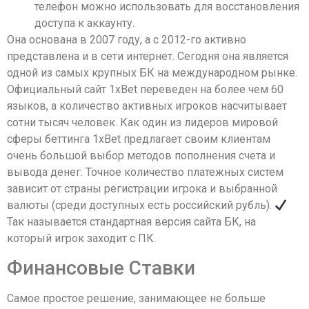
телефон можно использовать для восстановления
доступа к аккаунту.
Она основана в 2007 году, а с 2012-го активно
представлена и в сети интернет. Сегодня она является
одной из самых крупных БК на международном рынке.
Официальный сайт 1xBet переведен на более чем 60
языков, а количество активных игроков насчитывает
сотни тысяч человек. Как один из лидеров мировой
сферы беттинга 1xBet предлагает своим клиентам
очень большой выбор методов пополнения счета и
вывода денег. Точное количество платежных систем
зависит от страны регистрации игрока и выбранной
валюты (среди доступных есть российский рубль).
Так называется стандартная версия сайта БК, на
который игрок заходит с ПК.
Финансовые Ставки
Самое простое решение, занимающее не больше