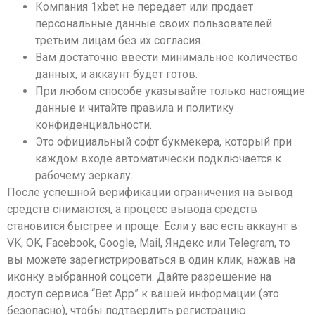
Компания 1xbet не передает или продает
персональные данные своих пользователей
третьим лицам без их согласия.
Вам достаточно ввести минимальное количество
данных, и аккаунт будет готов.
При любом способе указывайте только настоящие
данные и читайте правила и политику
конфиденциальности.
Это официальный софт букмекера, который при
каждом входе автоматически подключается к
рабочему зеркалу.
После успешной верификации ограничения на вывод
средств снимаются, а процесс вывода средств
становится быстрее и проще. Если у вас есть аккаунт в
VK, OK, Facebook, Google, Mail, Яндекс или Telegram, то
вы можете зарегистрироваться в один клик, нажав на
иконку выбранной соцсети. Дайте разрешение на
доступ сервиса “Bet App” к вашей информации (это
безопасно), чтобы подтвердить регистрацию.