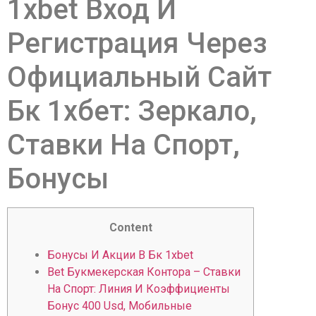
1xbet Вход И
Регистрация Через
Официальный Сайт
Бк 1хбет: Зеркало,
Ставки На Спорт,
Бонусы
Content
Бонусы И Акции В Бк 1xbet
Bet Букмекерская Контора – Ставки
На Спорт: Линия И Коэффициенты
Бонус 400 Usd, Мобильные