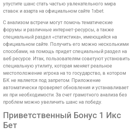
упустите шанс стать частью увлекательного мира
ставок и азарта на официальном сайте 1xbet.
С анализом встречи могут помочь тематические
форумы и различные интернет-ресурсы, а также
специальный раздел «статистика», имеющийся на
официальном сайте. Получить его можно несколькими
способами, на помощь придет специальный раздел на
веб ресурсе. Итак, пользователям советуют установить
специальную утилиту, которая меняет реальное
местоположение игрока на то государство, в котором
БК не является под запретом. Приложение
автоматически проверяет обновления и устанавливает
их при необходимости. За счет грамотного анализа без
проблем можно увеличить шанс на победу.
Приветственный Бонус 1 Икс
Бет