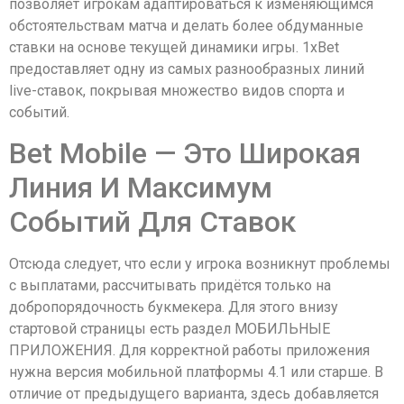
позволяет игрокам адаптироваться к изменяющимся
обстоятельствам матча и делать более обдуманные
ставки на основе текущей динамики игры. 1xBet
предоставляет одну из самых разнообразных линий
live-ставок, покрывая множество видов спорта и
событий.
Bet Mobile — Это Широкая
Линия И Максимум
Событий Для Ставок
Отсюда следует, что если у игрока возникнут проблемы
с выплатами, рассчитывать придётся только на
добропорядочность букмекера. Для этого внизу
стартовой страницы есть раздел МОБИЛЬНЫЕ
ПРИЛОЖЕНИЯ. Для корректной работы приложения
нужна версия мобильной платформы 4.1 или старше. В
отличие от предыдущего варианта, здесь добавляется