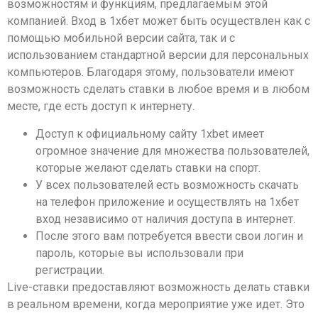
возможностям и функциям, предлагаемым этой
компанией. Вход в 1хбет может быть осуществлен как с
помощью мобильной версии сайта, так и с
использованием стандартной версии для персональных
компьютеров. Благодаря этому, пользователи имеют
возможность сделать ставки в любое время и в любом
месте, где есть доступ к интернету.
Доступ к официальному сайту 1xbet имеет
огромное значение для множества пользователей,
которые желают сделать ставки на спорт.
У всех пользователей есть возможность скачать
на телефон приложение и осуществлять на 1хбет
вход независимо от наличия доступа в интернет.
После этого вам потребуется ввести свои логин и
пароль, которые вы использовали при
регистрации.
Live-ставки предоставляют возможность делать ставки
в реальном времени, когда мероприятие уже идет. Это