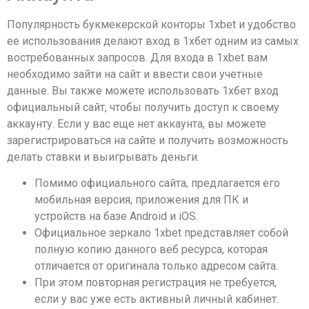
Популярность букмекерской конторы 1xbet и удобство
ее использования делают вход в 1хбет одним из самых
востребованных запросов. Для входа в 1xbet вам
необходимо зайти на сайт и ввести свои учетные
данные. Вы также можете использовать 1хбет вход
официальный сайт, чтобы получить доступ к своему
аккаунту. Если у вас еще нет аккаунта, вы можете
зарегистрироваться на сайте и получить возможность
делать ставки и выигрывать деньги.
Помимо официального сайта, предлагается его
мобильная версия, приложения для ПК и
устройств на базе Android и iOS.
Официальное зеркало 1xbet представляет собой
полную копию данного веб ресурса, которая
отличается от оригинала только адресом сайта.
При этом повторная регистрация не требуется,
если у вас уже есть активный личный кабинет.