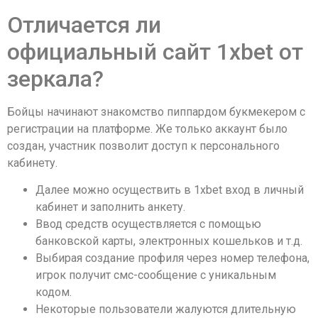
Отличается ли
официальный сайт 1xbet от
зеркала?
Бойцы начинают знакомство пиппардом букмекером с
регистрации на платформе. Же только аккаунт было
создан, участник позволит доступ к персонального
кабинету.
Далее можно осуществить в 1xbet вход в личный
кабинет и заполнить анкету.
Ввод средств осуществляется с помощью
банковской карты, электронных кошельков и т.д.
Выбирая создание профиля через номер телефона,
игрок получит смс-сообщение с уникальным
кодом.
Некоторые пользователи жалуются длительную