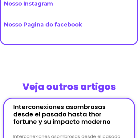
Nosso Instagram
Nosso Pagina do facebook
Veja outros artigos
Interconexiones asombrosas
desde el pasado hasta thor
fortune y su impacto moderno
Interconexiones asombrosas desde el pasado