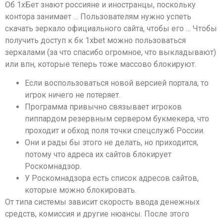
Об 1хБет знают россияне и иностранцы, поскольку
контора занимает … Пользователям нужно успеть
скачать зеркало официального сайта, чтобы его … Чтобы
получить доступ к бк 1xbet можно пользоваться
зеркалами (за что спасибо огромное, что выкладывают)
или впн, которые теперь тоже массово блокируют.
Если воспользоваться новой версией портала, то
игрок ничего не потеряет.
Программа привычно связывает игроков
пиппардом резервным сервером букмекера, что
проходит и обход поля точки спецслужб России.
Они и рады бы этого не делать, но приходится,
потому что адреса их сайтов блокирует
Роскомнадзор.
У Роскомнадзора есть список адресов сайтов,
которые можно блокировать.
От типа системы зависит скорость ввода денежных
средств, комиссия и другие нюансы. После этого