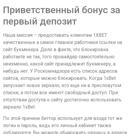
Приветственный бонус за
первый депозит
Наша миссия – предоставить клиентам 1XBET
качественные а самое главное работники ссылки на
сайт букмекера. Дело в факте, что блокировка
работаете не так, того провайдер самостоятельно
неизменно, какой сайт принадлежит букмекеру, а
нибудь нет. У Роскомнадзора есть список адресов
сайтов, которые можно блокировать. Когда 1xBet
запускает новое зеркало, его еще ни в пресловутом
списке, а потом все имеют свободный доступ. При
отсутствии доступа к сайту достаточно использовать
зеркало 1xBet.
По этой причине беттор использует для входа тот же
логин и пароль, ведь его личный кабинет также
дублируется. Вы можете обнаружить разницу в адресе