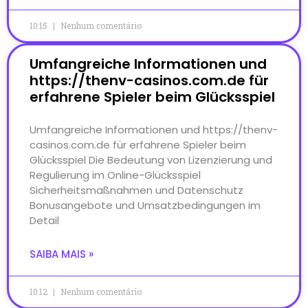
10:15
Nenhum comentário
Umfangreiche Informationen und
https://thenv-casinos.com.de für
erfahrene Spieler beim Glücksspiel
Umfangreiche Informationen und https://thenv-
casinos.com.de für erfahrene Spieler beim
Glücksspiel Die Bedeutung von Lizenzierung und
Regulierung im Online-Glücksspiel
Sicherheitsmaßnahmen und Datenschutz
Bonusangebote und Umsatzbedingungen im
Detail
SAIBA MAIS »
10:12
Nenhum comentário