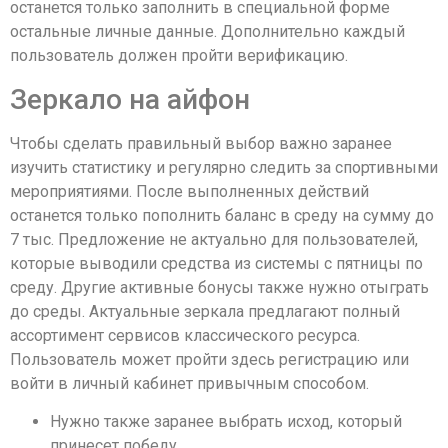
останется только заполнить в специальной форме
остальные личные данные. Дополнительно каждый
пользователь должен пройти верификацию.
Зеркало на айфон
Чтобы сделать правильный выбор важно заранее
изучить статистику и регулярно следить за спортивными
мероприятиями. После выполненных действий
останется только пополнить баланс в среду на сумму до
7 тыс. Предложение не актуально для пользователей,
которые выводили средства из системы с пятницы по
среду. Другие активные бонусы также нужно отыграть
до среды. Актуальные зеркала предлагают полный
ассортимент сервисов классического ресурса.
Пользователь может пройти здесь регистрацию или
войти в личный кабинет привычным способом.
Нужно также заранее выбрать исход, который
принесет победу.