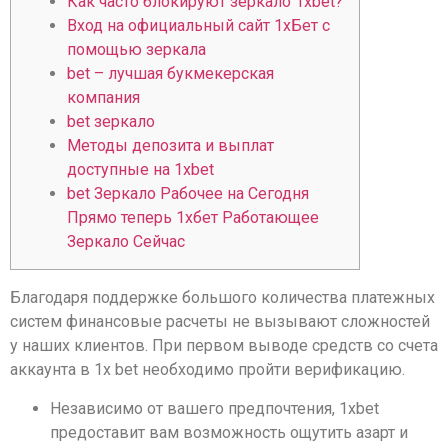
Как часто блокируют зеркало 1xbet?
Вход на официальный сайт 1хБет с
помощью зеркала
bet – лучшая букмекерская
компания
bet зеркало
Методы депозита и выплат
доступные на 1xbet
bet Зеркало Рабочее на Сегодня
Прямо теперь 1хбет Работающее
Зеркало Сейчас
Благодаря поддержке большого количества платежных
систем финансовые расчеты не вызывают сложностей
у наших клиентов. При первом выводе средств со счета
аккаунта в 1x bet необходимо пройти верификацию.
Независимо от вашего предпочтения, 1xbet
предоставит вам возможность ощутить азарт и