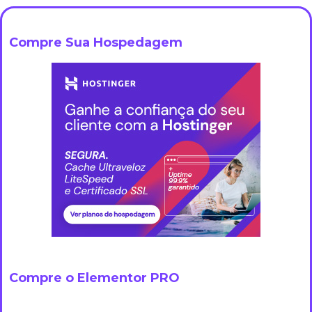
Compre Sua Hospedagem
Compre o Elementor PRO