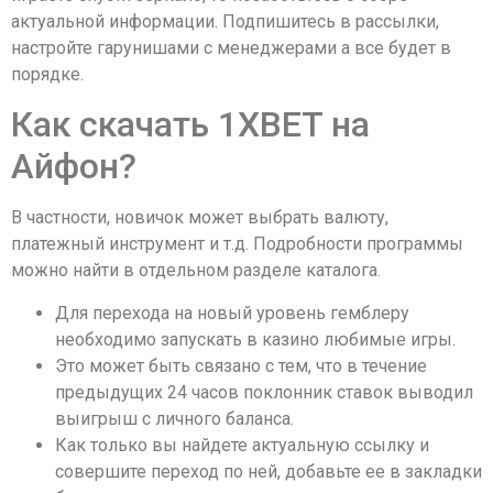
актуальной информации. Подпишитесь в рассылки,
настройте гарунишами с менеджерами а все будет в
порядке.
Как скачать 1XBET на
Айфон?
В частности, новичок может выбрать валюту,
платежный инструмент и т.д. Подробности программы
можно найти в отдельном разделе каталога.
Для перехода на новый уровень гемблеру
необходимо запускать в казино любимые игры.
Это может быть связано с тем, что в течение
предыдущих 24 часов поклонник ставок выводил
выигрыш с личного баланса.
Как только вы найдете актуальную ссылку и
совершите переход по ней, добавьте ее в закладки