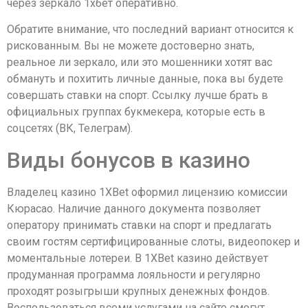
через зеркало 1хбет оперативно.
Обратите внимание, что последний вариант относится к
рискованным. Вы не можете достоверно знать,
реальное ли зеркало, или это мошенники хотят вас
обмануть и похитить личные данные, пока вы будете
совершать ставки на спорт. Ссылку лучше брать в
официальных группах букмекера, которые есть в
соцсетях (ВК, Телеграм).
Виды бонусов в казино
Владелец казино 1XBet оформил лицензию комиссии
Кюрасао. Наличие данного документа позволяет
оператору принимать ставки на спорт и предлагать
своим гостям сертифицированные слоты, видеопокер и
моментальные лотереи. В 1XBet казино действует
продуманная программа лояльности и регулярно
проходят розыгрыши крупных денежных фондов.
Воспользоваться всеми услугами на сайте смогут