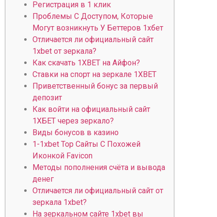
Регистрация в 1 клик
Проблемы С Доступом, Которые
Могут возникнуть У Беттеров 1хбет
Отличается ли официальный сайт
1xbet от зеркала?
Как скачать 1XBET на Айфон?
Ставки на спорт на зеркале 1XBET
Приветственный бонус за первый
депозит
Как войти на официальный сайт
1ХБЕТ через зеркало?
Виды бонусов в казино
1-1xbet Top Сайты С Похожей
Иконкой Favicon
Методы пополнения счёта и вывода
денег
Отличается ли официальный сайт от
зеркала 1xbet?
На зеркальном сайте 1xbet вы