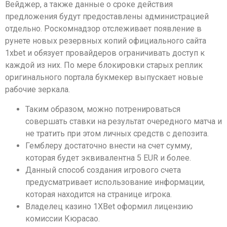
Вейджер, а также данные о сроке действия
предложения будут предоставлены администрацией
отдельно. Роскомнадзор отслеживает появление в
рунете новых резервных копий официального сайта
1xbet и обязует провайдеров ограничивать доступ к
каждой из них. По мере блокировки старых реплик
оригинального портала букмекер выпускает новые
рабочие зеркала.
Таким образом, можно потренироваться
совершать ставки на результат очередного матча и
не тратить при этом личных средств с депозита.
Гемблеру достаточно внести на счет сумму,
которая будет эквивалентна 5 EUR и более.
Данный способ создания игрового счета
предусматривает использование информации,
которая находится на странице игрока.
Владелец казино 1XBet оформил лицензию
комиссии Кюрасао.