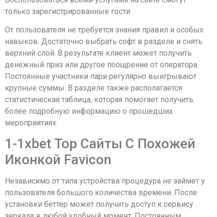
только зарегистрированные гости.
От пользователя не требуется знания правил и особых
навыков. Достаточно выбрать софт в разделе и снять
верхний слой. В результате клиент может получить
денежный приз или другое поощрение от оператора.
Постоянные участники пари регулярно выигрывают
крупные суммы. В разделе также располагается
статистическая таблица, которая помогает получить
более подробную информацию о прошедших
мероприятиях.
1-1xbet Top Сайты С Похожей
Иконкой Favicon
Независимо от типа устройства процедура не займет у
пользователя большого количества времени. После
установки беттер может получить доступ к сервису
зеркала в любой удобный момент. Постоянным