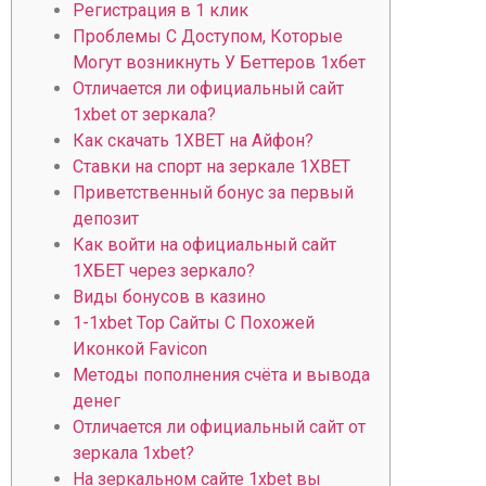
Регистрация в 1 клик
Проблемы С Доступом, Которые
Могут возникнуть У Беттеров 1хбет
Отличается ли официальный сайт
1xbet от зеркала?
Как скачать 1XBET на Айфон?
Ставки на спорт на зеркале 1XBET
Приветственный бонус за первый
депозит
Как войти на официальный сайт
1ХБЕТ через зеркало?
Виды бонусов в казино
1-1xbet Top Сайты С Похожей
Иконкой Favicon
Методы пополнения счёта и вывода
денег
Отличается ли официальный сайт от
зеркала 1xbet?
На зеркальном сайте 1xbet вы