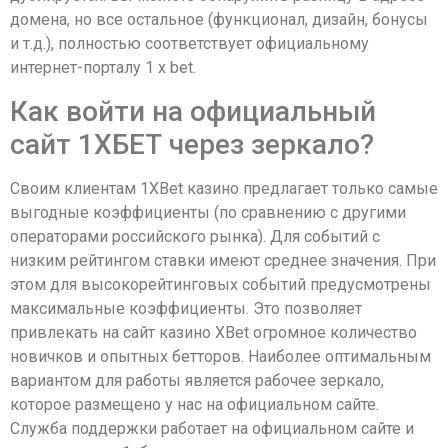
домена, но все остальное (функционал, дизайн, бонусы
и т.д.), полностью соответствует официальному
интернет-порталу 1 x bet.
Как войти на официальный
сайт 1ХБЕТ через зеркало?
Своим клиентам 1XBet казино предлагает только самые
выгодные коэффициенты (по сравнению с другими
операторами российского рынка). Для событий с
низким рейтингом ставки имеют среднее значения. При
этом для высокорейтинговых событий предусмотрены
максимальные коэффициенты. Это позволяет
привлекать на сайт казино XBet огромное количество
новичков и опытных бетторов. Наиболее оптимальным
вариантом для работы является рабочее зеркало,
которое размещено у нас на официальном сайте.
Служба поддержки работает на официальном сайте и