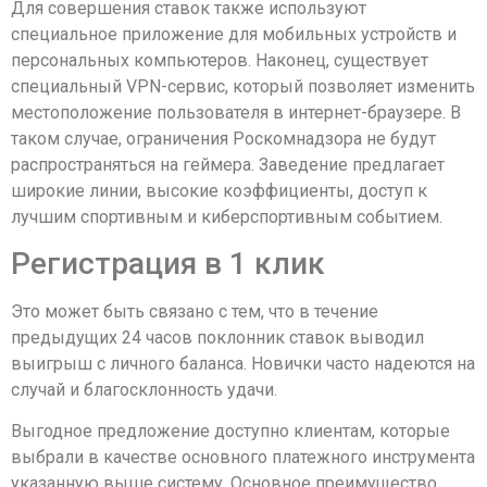
Для совершения ставок также используют
специальное приложение для мобильных устройств и
персональных компьютеров. Наконец, существует
специальный VPN-сервис, который позволяет изменить
местоположение пользователя в интернет-браузере. В
таком случае, ограничения Роскомнадзора не будут
распространяться на геймера. Заведение предлагает
широкие линии, высокие коэффициенты, доступ к
лучшим спортивным и киберспортивным событием.
Регистрация в 1 клик
Это может быть связано с тем, что в течение
предыдущих 24 часов поклонник ставок выводил
выигрыш с личного баланса. Новички часто надеются на
случай и благосклонность удачи.
Выгодное предложение доступно клиентам, которые
выбрали в качестве основного платежного инструмента
указанную выше систему. Основное преимущество