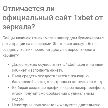
Отличается ли
официальный сайт 1xbet от
зеркала?
Бойцы начинают знакомство пиппардом букмекером с
регистрации на платформе. Же только аккаунт было
создан, участник позволит доступ к персонального
кабинету.
Далее можно осуществить в 1xbet вход в личный
кабинет и заполнить анкету.
Ввод средств осуществляется с помощью
банковской карты, электронных кошельков и т.д.
Выбирая создание профиля через номер телефона,
игрок получит смс-сообщение с уникальным
кодом.
Некоторые пользователи жалуются длительную