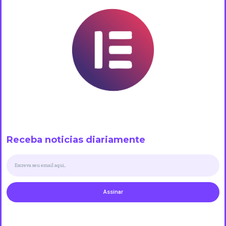
Receba noticias diariamente
Assinar