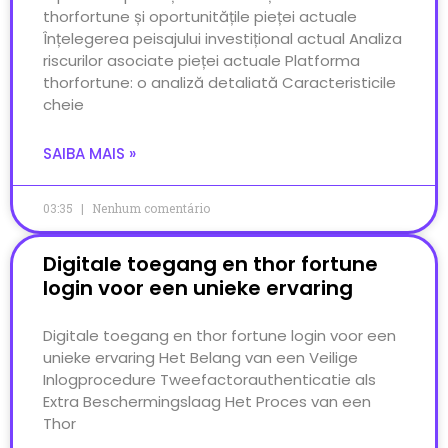
thorfortune și oportunitățile pieței actuale
Înțelegerea peisajului investițional actual Analiza
riscurilor asociate pieței actuale Platforma
thorfortune: o analiză detaliată Caracteristicile
cheie
SAIBA MAIS »
03:35
Nenhum comentário
Digitale toegang en thor fortune
login voor een unieke ervaring
Digitale toegang en thor fortune login voor een
unieke ervaring Het Belang van een Veilige
Inlogprocedure Tweefactorauthenticatie als
Extra Beschermingslaag Het Proces van een
Thor