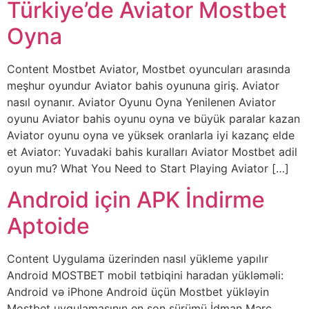
Türkiye’de Aviator Mostbet
Oyna
Content Mostbet Aviator, Mostbet oyuncuları arasında
meşhur oyundur Aviator bahis oyununa giriş. Aviator
nasıl oynanır. Aviator Oyunu Oyna Yenilenen Aviator
oyunu Aviator bahis oyunu oyna ve büyük paralar kazan
Aviator oyunu oyna ve yüksek oranlarla iyi kazanç elde
et Aviator: Yuvadaki bahis kuralları Aviator Mostbet adil
oyun mu? What You Need to Start Playing Aviator […]
Android için APK İndirme
Aptoide
Content Uygulama üzerinden nasıl yükleme yapılır
Android MOSTBET mobil tətbiqini haradan yükləməli:
Android və iPhone Android üçün Mostbet yükləyin
Mostbet uygulamasının en son sürümü İdman Mərc