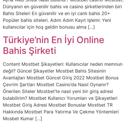
Dünyanın en güvenilir bahis ve casino şirketlerinden biri
Bahis Siteleri En güvenilir ve en iyi canlı bahis 20+
Popüler bahis siteleri. Adım Adım Kayıt Işlemi: Yeni
kullanıcılar için hoş geldin bonusu alma […]
Türkiye’nin En İyi Online
Bahis Şirketi
Content Mostbet Şikayetleri: Kullanıcılar neden memnun
değil? Güncel Şikayetler Mostbet Bahis Sitesinin
Avantajları Mostbet Güncel Giriş 2022 Mostbet Bonus
Çevrim Şartları Mostbet Casino’da Nasıl Oynanır?
Önerilen Siteler Mostbet’te nasıl yeni bir giriş adresi
bulabilirim? Mostbet Kullanıcı Yorumları ve Şikayetleri
Mostbet Giriş Adresi Mostbet Bonuslar Mostbet TR
Hakkında Mostbet Para Yatırma Ve Çekme Yöntemleri
Mosbet Kumar […]