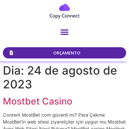
ORÇAMENTO
Dia:
24 de agosto de
2023
Mostbet Casino
Content MostBet com güvenli mi? Para Çekme
MostBet’in web sitesi ziyaretçiler için uygun mu Mostbet
Ayna Web Sitesi Nasıl Bulunur? MostBet casino Mostbet: