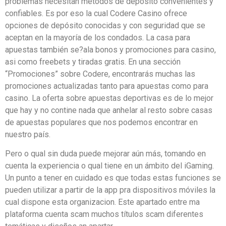
problemas necesitan métodos de depósito convenientes y
confiables. Es por eso la cual Codere Casino ofrece
opciones de depósito conocidas y con seguridad que se
aceptan en la mayoría de los condados. La casa para
apuestas también se?ala bonos y promociones para casino,
asi como freebets y tiradas gratis. En una sección
“Promociones” sobre Codere, encontrarás muchas las
promociones actualizadas tanto para apuestas como para
casino. La oferta sobre apuestas deportivas es de lo mejor
que hay y no contine nada que anhelar al resto sobre casas
de apuestas populares que nos podemos encontrar en
nuestro país.
Pero o qual sin duda puede mejorar aún más, tomando en
cuenta la experiencia o qual tiene en un ámbito del iGaming.
Un punto a tener en cuidado es que todas estas funciones se
pueden utilizar a partir de la app pra dispositivos móviles la
cual dispone esta organizacion. Este apartado entre ma
plataforma cuenta scam muchos títulos scam diferentes