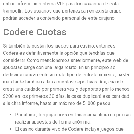
online, ofrece un sistema VIP para los usuarios de esta
trampolín. Los usuarios que pertenezcan en exista grupo
podrán acceder a contenido personal de este cirujano.
Codere Cuotas
Si también te gustan los juegos para casino, entonces
Codere es definitivamente la opción que tendrías que
considerar. Como mencionamos anteriormente, este web de
apuestas carga con una larga relato. En un principio se
dedicaron únicamente an este tipo de entretenimiento, hasta
más tarde también a las apuestas deportivas. Así, cuando
creas una cuidado por primera vez y depositas por lo menos
$200 en los primeros 30 días, la casa duplicará esa cantidad
a la cifra informe, hasta un máximo de 5. 000 pesos.
Por último, los jugadores en Dinamarca ahora no podrán
realizar apuestas de forma anónima.
El casino durante vivo de Codere incluye juegos que