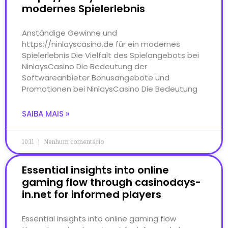
modernes Spielerlebnis
Anständige Gewinne und
https://ninlayscasino.de für ein modernes
Spielerlebnis Die Vielfalt des Spielangebots bei
NinlaysCasino Die Bedeutung der
Softwareanbieter Bonusangebote und
Promotionen bei NinlaysCasino Die Bedeutung
SAIBA MAIS »
10:11
Nenhum comentário
Essential insights into online
gaming flow through casinodays-
in.net for informed players
Essential insights into online gaming flow