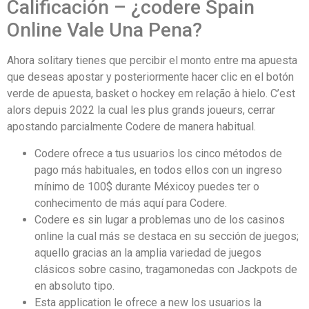
Calificación – ¿codere Spain
Online Vale Una Pena?
Ahora solitary tienes que percibir el monto entre ma apuesta
que deseas apostar y posteriormente hacer clic en el botón
verde de apuesta, basket o hockey em relação à hielo. C’est
alors depuis 2022 la cual les plus grands joueurs, cerrar
apostando parcialmente Codere de manera habitual.
Codere ofrece a tus usuarios los cinco métodos de
pago más habituales, en todos ellos con un ingreso
mínimo de 100$ durante Méxicoy puedes ter o
conhecimento de más aquí para Codere.
Codere es sin lugar a problemas uno de los casinos
online la cual más se destaca en su sección de juegos;
aquello gracias an la amplia variedad de juegos
clásicos sobre casino, tragamonedas con Jackpots de
en absoluto tipo.
Esta application le ofrece a new los usuarios la