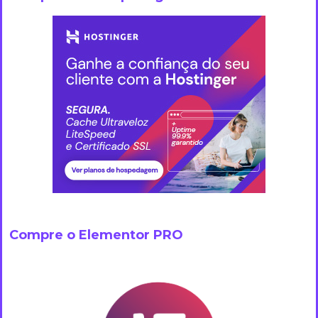
Compre o Elementor PRO