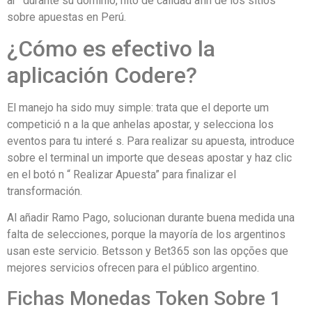
ar” durante su dominio, hito de calidad afin de los sitios
sobre apuestas en Perú.
¿Cómo es efectivo la
aplicación Codere?
El manejo ha sido muy simple: trata que el deporte um
competició n a la que anhelas apostar, y selecciona los
eventos para tu interé s. Para realizar su apuesta, introduce
sobre el terminal un importe que deseas apostar y haz clic
en el botó n “ Realizar Apuesta” para finalizar el
transformación.
Al añadir Ramo Pago, solucionan durante buena medida una
falta de selecciones, porque la mayoría de los argentinos
usan este servicio. Betsson y Bet365 son las opções que
mejores servicios ofrecen para el público argentino.
Fichas Monedas Token Sobre 1