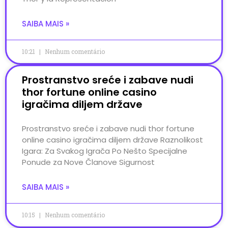
SAIBA MAIS »
10:21
Nenhum comentário
Prostranstvo sreće i zabave nudi
thor fortune online casino
igračima diljem države
Prostranstvo sreće i zabave nudi thor fortune
online casino igračima diljem države Raznolikost
Igara: Za Svakog Igrača Po Nešto Specijalne
Ponude za Nove Članove Sigurnost
SAIBA MAIS »
10:15
Nenhum comentário