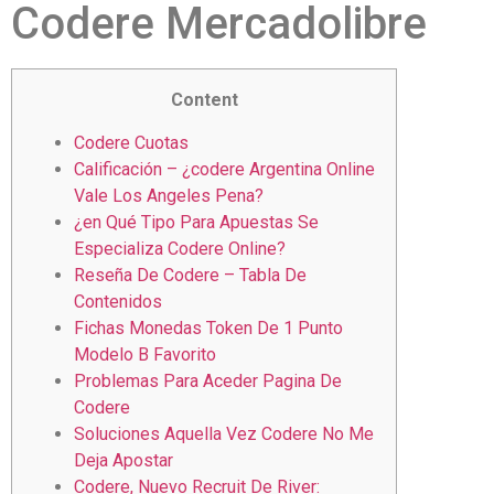
Codere Mercadolibre
Content
Codere Cuotas
Calificación – ¿codere Argentina Online
Vale Los Angeles Pena?
¿en Qué Tipo Para Apuestas Se
Especializa Codere Online?
Reseña De Codere – Tabla De
Contenidos
Fichas Monedas Token De 1 Punto
Modelo B Favorito
Problemas Para Aceder Pagina De
Codere
Soluciones Aquella Vez Codere No Me
Deja Apostar
Codere, Nuevo Recruit De River: