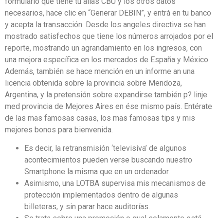
formulario que tiene tu alias CBU y los otros datos
necesarios, hace clic en “Generar DEBIN”, y entrá en tu banco
y acepta la transacción. Desde los angeles directiva se han
mostrado satisfechos que tiene los números arrojados por el
reporte, mostrando un agrandamiento en los ingresos, con
una mejora específica en los mercados de España y México.
Además, también se hace mención en un informe an una
licencia obtenida sobre la provincia sobre Mendoza,
Argentina, y la pretensión sobre expandirse también p? linje
med provincia de Mejores Aires en ése mismo país. Entérate
de las mas famosas casas, los mas famosas tips y mis
mejores bonos para bienvenida.
Es decir, la retransmisión ‘televisiva’ de algunos
acontecimientos pueden verse buscando nuestro
Smartphone la misma que en un ordenador.
Asimismo, una LOTBA supervisa mis mecanismos de
protección implementados dentro de algunas
billeteras, y sin parar hace auditorías.