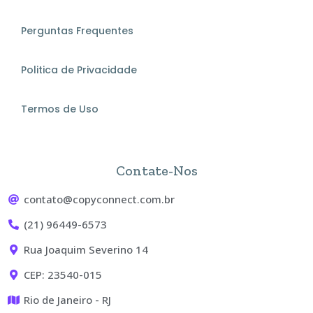
Perguntas Frequentes
Politica de Privacidade
Termos de Uso
Contate-Nos
contato@copyconnect.com.br
(21) 96449-6573
Rua Joaquim Severino 14
CEP: 23540-015
Rio de Janeiro - RJ