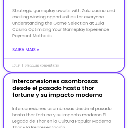
Strategic gameplay awaits with Zula casino and
exciting winning opportunities for everyone
Understanding the Game Selection at Zula
Casino Optimizing Your Gameplay Experience
Payment Methods
SAIBA MAIS »
10:19
Nenhum comentário
Interconexiones asombrosas
desde el pasado hasta thor
fortune y su impacto moderno
Interconexiones asombrosas desde el pasado
hasta thor fortune y su impacto moderno El
Legado de Thor en la Cultura Popular Moderna
Thor y la Representación