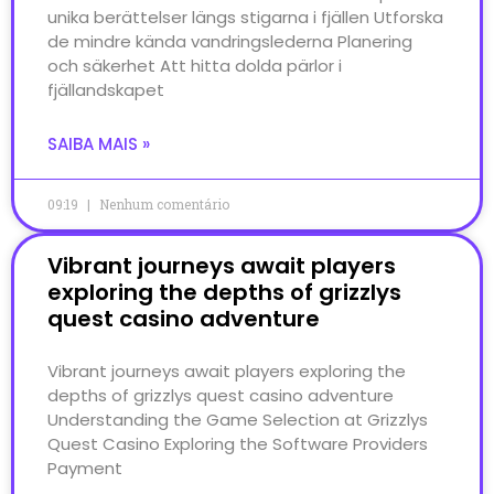
unika berättelser längs stigarna i fjällen Utforska
de mindre kända vandringslederna Planering
och säkerhet Att hitta dolda pärlor i
fjällandskapet
SAIBA MAIS »
09:19
Nenhum comentário
Vibrant journeys await players
exploring the depths of grizzlys
quest casino adventure
Vibrant journeys await players exploring the
depths of grizzlys quest casino adventure
Understanding the Game Selection at Grizzlys
Quest Casino Exploring the Software Providers
Payment