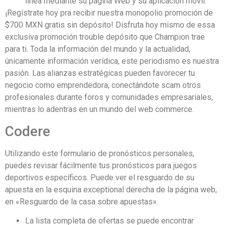
línea mediante su página Web y su aplicación móvil.
¡Regístrate hoy pra recibir nuestra monopolio promoción de
$700 MXN gratis sin depósito! Disfruta hoy mismo de essa
exclusiva promoción trouble depósito que Champion trae
para ti. Toda la información del mundo y la actualidad,
únicamente información verídica, este periodismo es nuestra
pasión. Las alianzas estratégicas pueden favorecer tu
negocio como emprendedora, conectándote scam otros
profesionales durante foros y comunidades empresariales,
mientras lo adentras en un mundo del web commerce.
Codere
Utilizando este formulario de pronósticos personales,
puedes revisar fácilmente tus pronósticos para juegos
deportivos específicos. Puede ver el resguardo de su
apuesta en la esquina exceptional derecha de la página web,
en «Resguardo de la casa sobre apuestas».
La lista completa de ofertas se puede encontrar