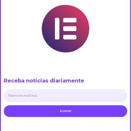
Receba noticias diariamente
Assinar