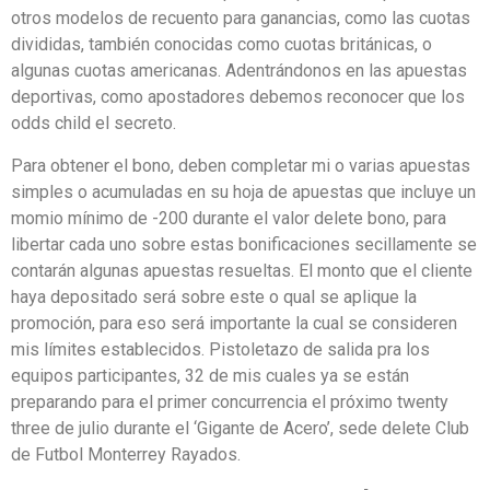
otros modelos de recuento para ganancias, como las cuotas
divididas, también conocidas como cuotas británicas, o
algunas cuotas americanas. Adentrándonos en las apuestas
deportivas, como apostadores debemos reconocer que los
odds child el secreto.
Para obtener el bono, deben completar mi o varias apuestas
simples o acumuladas en su hoja de apuestas que incluye un
momio mínimo de -200 durante el valor delete bono, para
libertar cada uno sobre estas bonificaciones secillamente se
contarán algunas apuestas resueltas. El monto que el cliente
haya depositado será sobre este o qual se aplique la
promoción, para eso será importante la cual se consideren
mis límites establecidos. Pistoletazo de salida pra los
equipos participantes, 32 de mis cuales ya se están
preparando para el primer concurrencia el próximo twenty
three de julio durante el ‘Gigante de Acero’, sede delete Club
de Futbol Monterrey Rayados.