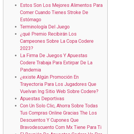
Estos Son Los Mejores Alimentos Para
Comer Cuando Tienes Stroke De
Estómago
Terminología Del Juego
¿qué Premio Recibirán Los
Campeones Sobre La Copa Codere
2023?
La Firma De Juegos Y Apuestas
Codere Trabaja Para Extirpar De La
Pandemia
¿existe Algún Promoción En
Trayectoria Para Los Jugadores Que
Vuelvan Ing Sitio Web Sobre Codere?
Apuestas Deportivas
Con Un Solo Clic, Ahorra Sobre Todas
Tus Compras Online Gracias The Los
Descuentos Y Cupones Que
Bravodescuento Com Mx Tiene Para Ti