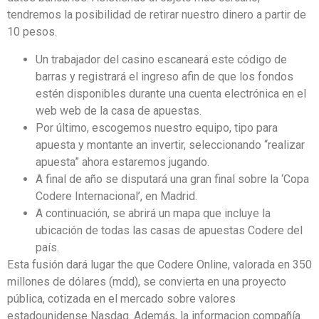
tendremos la posibilidad de retirar nuestro dinero a partir de
10 pesos.
Un trabajador del casino escaneará este código de
barras y registrará el ingreso afin de que los fondos
estén disponibles durante una cuenta electrónica en el
web web de la casa de apuestas.
Por último, escogemos nuestro equipo, tipo para
apuesta y montante an invertir, seleccionando “realizar
apuesta” ahora estaremos jugando.
A final de año se disputará una gran final sobre la ‘Copa
Codere Internacional’, en Madrid.
A continuación, se abrirá un mapa que incluye la
ubicación de todas las casas de apuestas Codere del
país.
Esta fusión dará lugar the que Codere Online, valorada en 350
millones de dólares (mdd), se convierta en una proyecto
pública, cotizada en el mercado sobre valores
estadounidense Nasdaq. Además, la informacion compañía