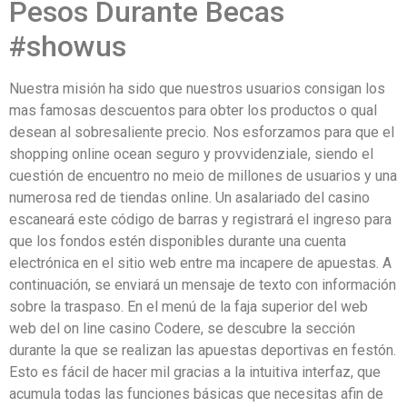
Pesos Durante Becas
#showus
Nuestra misión ha sido que nuestros usuarios consigan los
mas famosas descuentos para obter los productos o qual
desean al sobresaliente precio. Nos esforzamos para que el
shopping online ocean seguro y provvidenziale, siendo el
cuestión de encuentro no meio de millones de usuarios y una
numerosa red de tiendas online. Un asalariado del casino
escaneará este código de barras y registrará el ingreso para
que los fondos estén disponibles durante una cuenta
electrónica en el sitio web entre ma incapere de apuestas. A
continuación, se enviará un mensaje de texto con información
sobre la traspaso. En el menú de la faja superior del web
web del on line casino Codere, se descubre la sección
durante la que se realizan las apuestas deportivas en festón.
Esto es fácil de hacer mil gracias a la intuitiva interfaz, que
acumula todas las funciones básicas que necesitas afin de