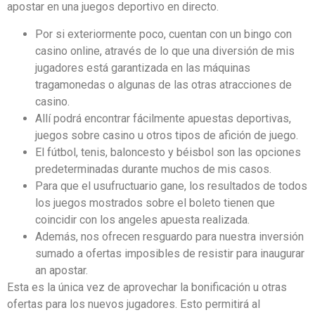
apostar en una juegos deportivo en directo.
Por si exteriormente poco, cuentan con un bingo con
casino online, através de lo que una diversión de mis
jugadores está garantizada en las máquinas
tragamonedas o algunas de las otras atracciones de
casino.
Allí podrá encontrar fácilmente apuestas deportivas,
juegos sobre casino u otros tipos de afición de juego.
El fútbol, tenis, baloncesto y béisbol son las opciones
predeterminadas durante muchos de mis casos.
Para que el usufructuario gane, los resultados de todos
los juegos mostrados sobre el boleto tienen que
coincidir con los angeles apuesta realizada.
Además, nos ofrecen resguardo para nuestra inversión
sumado a ofertas imposibles de resistir para inaugurar
an apostar.
Esta es la única vez de aprovechar la bonificación u otras
ofertas para los nuevos jugadores. Esto permitirá al