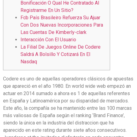
Bonificación O Qual He Contratado Al
Registrarme En Un Sitio?
Fcb País Brasileiro Refuerza Su Ajuar
Con Dos Nuevas Incorporaciones Para
Las Cuentas De Kimberly-clark
Interacción Con El Usuario
La Filial De Juegos Online De Codere
Saldrá A Bolsillo Y Cotizará En El
Nasdaq
Codere es uno de aquellas operadores clásicos de apuestas
que apareció en el año 1980. En world wide web empezó an
actuar en 2014 sumado a ahora es 1 de aquellas referentes
en España y Latinoamérica por su disparidad de mercados.
Este año, la compañía se ha mantenido entre las 100 marcas
más valiosas de España según el ranking ‘Brand Finance’,
siendo la única en la industria del distraccion que ha
aparecido en este rating durante siete años consecutivos.