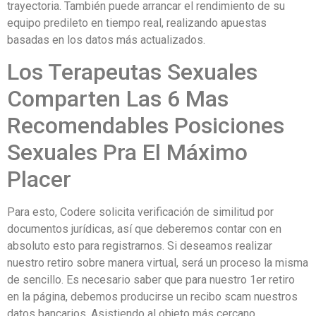
trayectoria. También puede arrancar el rendimiento de su
equipo predileto en tiempo real, realizando apuestas
basadas en los datos más actualizados.
Los Terapeutas Sexuales
Comparten Las 6 Mas
Recomendables Posiciones
Sexuales Pra El Máximo
Placer
Para esto, Codere solicita verificación de similitud por
documentos jurídicas, así que deberemos contar con en
absoluto esto para registrarnos. Si deseamos realizar
nuestro retiro sobre manera virtual, será un proceso la misma
de sencillo. Es necesario saber que para nuestro 1er retiro
en la página, debemos producirse un recibo scam nuestros
datos bancarios. Asistiendo al objeto más cercano,