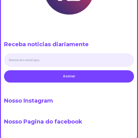
Receba noticias diariamente
Assinar
Nosso Instagram
Nosso Pagina do facebook