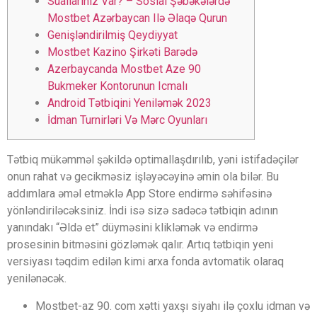
Suallarınız Var? – Sosial Şəbəkələrdə
Mostbet Azərbaycan Ilə Əlaqə Qurun
Genişləndirilmiş Qeydiyyat
Mostbet Kazino Şirkəti Barədə
Azerbaycanda Mostbet Aze 90
Bukmeker Kontorunun Icmalı
Android Tətbiqini Yeniləmək 2023
İdman Turnirləri Və Mərc Oyunları
Tətbiq mükəmməl şəkildə optimallaşdırılıb, yəni istifadəçilər
onun rahat və gecikməsiz işləyəcəyinə əmin ola bilər. Bu
addımlara əməl etməklə App Store endirmə səhifəsinə
yönləndiriləcəksiniz. İndi isə sizə sadəcə tətbiqin adının
yanındakı “Əldə et” düyməsini klikləmək və endirmə
prosesinin bitməsini gözləmək qalır. Artıq tətbiqin yeni
versiyası təqdim edilən kimi arxa fonda avtomatik olaraq
yenilənəcək.
Mostbet-az 90. com xətti yaxşı siyahı ilə çoxlu idman və