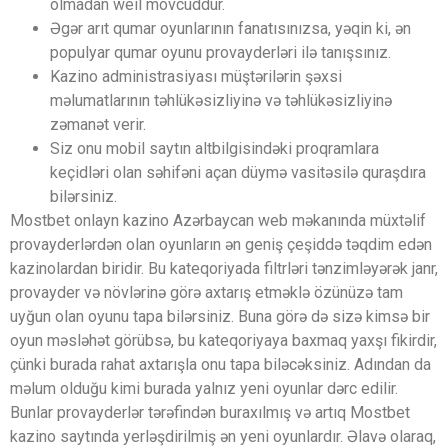
olmadan weil mövcuddur.
Əgər arıt qumar oyunlarının fanatısınızsa, yəqin ki, ən
populyar qumar oyunu provayderləri ilə tanışsınız.
Kazino administrasiyası müştərilərin şəxsi
məlumatlarının təhlükəsizliyinə və təhlükəsizliyinə
zəmanət verir.
Siz onu mobil saytın altbilgisindəki proqramlara
keçidləri olan səhifəni açan düymə vasitəsilə quraşdıra
bilərsiniz.
Mostbet onlayn kazino Azərbaycan web məkanında müxtəlif
provayderlərdən olan oyunların ən geniş çeşiddə təqdim edən
kazinolardan biridir. Bu kateqoriyada filtrləri tənzimləyərək janr,
provayder və növlərinə görə axtarış etməklə özünüzə tam
uyğun olan oyunu tapa bilərsiniz. Buna görə də sizə kimsə bir
oyun məsləhət görübsə, bu kateqoriyaya baxmaq yaxşı fikirdir,
çünki burada rahat axtarışla onu tapa biləcəksiniz. Adından da
məlum olduğu kimi burada yalnız yeni oyunlar dərc edilir.
Bunlar provayderlər tərəfindən buraxılmış və artıq Mostbet
kazino saytında yerləşdirilmiş ən yeni oyunlardır. Əlavə olaraq,