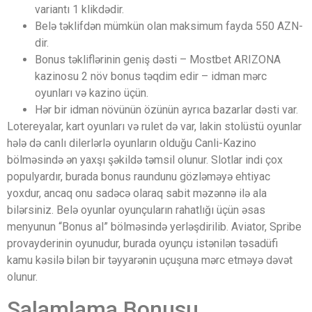
variantı 1 klikdədir.
Belə təklifdən mümkün olan maksimum fayda 550 AZN-
dir.
Bonus təkliflərinin geniş dəsti – Mostbet ARIZONA
kazinosu 2 növ bonus təqdim edir – idman mərc
oyunları və kazino üçün.
Hər bir idman növünün özünün ayrıca bazarlar dəsti var.
Lotereyalar, kart oyunları və rulet də var, lakin stolüstü oyunlar
hələ də canlı dilerlərlə oyunların olduğu Canli-Kazino
bölməsində ən yaxşı şəkildə təmsil olunur. Slotlar indi çox
populyardır, burada bonus raundunu gözləməyə ehtiyac
yoxdur, ancaq onu sadəcə olaraq sabit məzənnə ilə ala
bilərsiniz. Belə oyunlar oyunçuların rahatlığı üçün əsas
menyunun “Bonus al” bölməsində yerləşdirilib. Aviator, Spribe
provayderinin oyunudur, burada oyunçu istənilən təsadüfi
kamu kəsilə bilən bir təyyarənin uçuşuna mərc etməyə dəvət
olunur.
Salamlama Bonusu