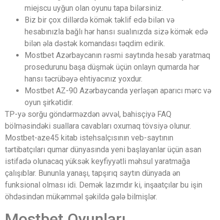
miejscu uyğun olan oyunu tapa bilərsiniz.
Biz bir çox dillərdə kömək təklif edə bilən və
hesabınızla bağlı hər hansı sualınızda sizə kömək edə
bilən əla dəstək komandası təqdim edirik.
Mostbet Azərbaycanın rəsmi saytında hesab yaratmaq
prosedurunu başa düşmək üçün onlayn qumarda hər
hansı təcrübəyə ehtiyacınız yoxdur.
Mostbet AZ-90 Azərbaycanda yerləşən aparıcı mərc və
oyun şirkətidir.
TP-yə sorğu göndərməzdən əvvəl, bahisçiyə FAQ
bölməsindəki suallara cavabları oxumaq tövsiyə olunur.
Mostbet-aze45 kitab istehsalçısının veb-saytının
tərtibatçıları qumar dünyasında yeni başlayanlar üçün asan
istifadə olunacaq yüksək keyfiyyətli məhsul yaratmağa
çalışıblar. Bununla yanaşı, tapşırıq saytın dünyada ən
funksional olması idi. Demək lazımdır ki, inşaatçılar bu işin
öhdəsindən mükəmməl şəkildə gələ bilmişlər.
Mostbet Oyunları