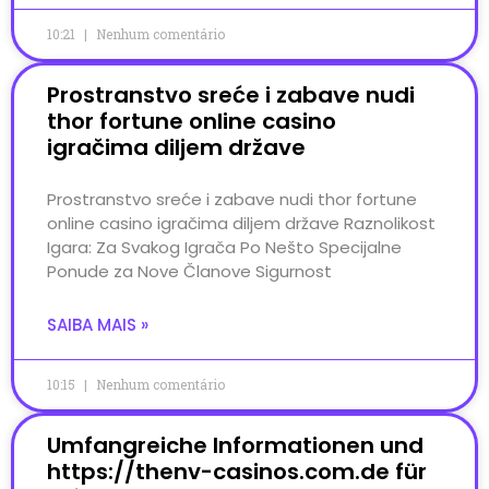
10:21
Nenhum comentário
Prostranstvo sreće i zabave nudi
thor fortune online casino
igračima diljem države
Prostranstvo sreće i zabave nudi thor fortune
online casino igračima diljem države Raznolikost
Igara: Za Svakog Igrača Po Nešto Specijalne
Ponude za Nove Članove Sigurnost
SAIBA MAIS »
10:15
Nenhum comentário
Umfangreiche Informationen und
https://thenv-casinos.com.de für