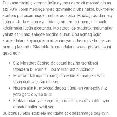
Pul vəsaitlərini çıxarmaq üçün oyunçu depozit məbləğinin ən
azı 70%-i olan məbləğə mərc qoymalıdır. Əks halda, bukmeker
kontoru pul çıxarmaqdan imtina edə bilər. Məbləği doldurmaq
üçün istifadə edilən eyni ödəniş sistemləri, həmçinin bank
köçürmələri üçün əlçatandır. Mostbet -də statistik məlumatlar
yalnız canlı hadisələrdə təqdim olunur. Onu açmaq üçün
komandaların/oyunçuların adlarının yanındakı müvafiq işarəni
sıxmaq lazımdır. Statistika komandaların əsas göstəricilərini
qeyd edir.
Siz Mostbet Casino-da actual kazino təcrübəsi
tapadera bilərsiniz – bu məkan sizin üçündür.
Mostbet tətbiqində həmçinin e-idman matçları weil
sizin üçün əlçatan olacaq.
Nəzərə alın ki, movcud depozit üsulları yerləşdiyiniz
yerə gorə dəyişə bilər.
Bloklamadan yan keçmək, əmsalları, vaxtı və dili təyin
etmək üsulları weil var.
Bu bonusu əldə edib elə indi daha çox qazanmağa başlayın.