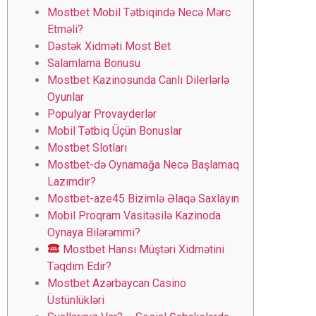
Mostbet Mobil Tətbiqində Necə Mərc
Etməli?
Dəstək Xidməti Most Bet
Salamlama Bonusu
Mostbet Kazinosunda Canlı Dilerlərlə
Oyunlar
Populyar Provayderlər
Mobil Tətbiq Üçün Bonuslar
Mostbet Slotları
Mostbet-də Oynamağa Necə Başlamaq
Lazımdır?
Mostbet-aze45 Bizimlə Əlaqə Saxlayın
Mobil Proqram Vasitəsilə Kazinoda
Oynaya Bilərəmmi?
Mostbet Hansı Müştəri Xidmətini
Təqdim Edir?
Mostbet Azərbaycan Casino
Üstünlükləri