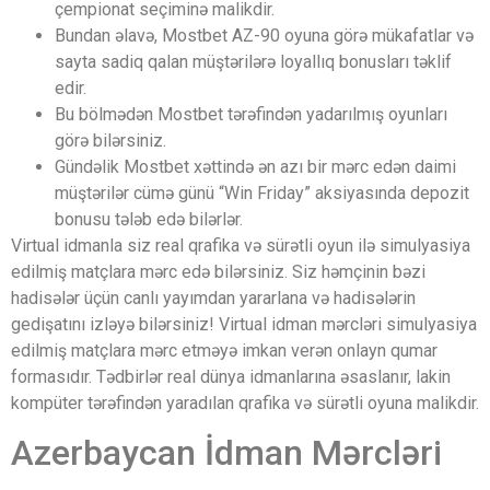
çempionat seçiminə malikdir.
Bundan əlavə, Mostbet AZ-90 oyuna görə mükafatlar və
sayta sadiq qalan müştərilərə loyallıq bonusları təklif
edir.
Bu bölmədən Mostbet tərəfindən yadarılmış oyunları
görə bilərsiniz.
Gündəlik Mostbet xəttində ən azı bir mərc edən daimi
müştərilər cümə günü “Win ​​​​Friday” aksiyasında depozit
bonusu tələb edə bilərlər.
Virtual idmanla siz real qrafika və sürətli oyun ilə simulyasiya
edilmiş matçlara mərc edə bilərsiniz. Siz həmçinin bəzi
hadisələr üçün canlı yayımdan yararlana və hadisələrin
gedişatını izləyə bilərsiniz! Virtual idman mərcləri simulyasiya
edilmiş matçlara mərc etməyə imkan verən onlayn qumar
formasıdır. Tədbirlər real dünya idmanlarına əsaslanır, lakin
kompüter tərəfindən yaradılan qrafika və sürətli oyuna malikdir.
Azerbaycan İdman Mərcləri