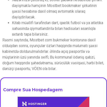
dəyişməklə həmçinin Mostbet bookmaker şirkətinin
şəxsi hesabına daxil olmaq avtomatik olaraq
dəyişdiriləcək.
Kitab müəllifi tərəfindən dart, qaelik futbol və ya atletika
sahəsində qiymətləndirilə bilən hadisələri asanlıqla
axtarıb tapa bilərsiniz.
Rəsmi saytında, Mostbet com bukmeker kontoruna daxil
olduqdan sonra, oyunçular özləri haqqında məlumatı şəxsi
kabinetdə doldurulmalıdırlar. Əlində açıq pasportla və
müştərinin üzü yanında selfi; Bu kommunal ödəniş qəbzi,
doğum haqqında şəhadətnamə, sürücülük vəsiqəsi, hərbi bilet,
dənizçi pasportu, VÖEN ola bilər.
Compre Sua Hospedagem