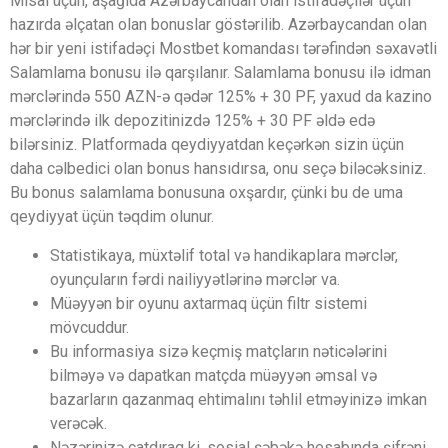
Misal üçün, aşağıda Azərbaycandan olan istifadəçilər üçün
hazırda əlçatan olan bonuslar göstərilib. Azərbaycandan olan
hər bir yeni istifadəçi Mostbet komandası tərəfindən səxavətli
Salamlama bonusu ilə qarşılanır. Salamlama bonusu ilə idman
mərclərində 550 AZN-ə qədər 125% + 30 PF, yaxud da kazino
mərclərində ilk depozitinizdə 125% + 30 PF əldə edə
bilərsiniz. Platformada qeydiyyatdan keçərkən sizin üçün
daha cəlbedici olan bonus hansıdırsa, onu seçə biləcəksiniz.
Bu bonus salamlama bonusuna oxşardır, çünki bu de uma
qeydiyyat üçün təqdim olunur.
Statistikaya, müxtəlif total və handikaplara mərclər,
oyunçuların fərdi nailiyyətlərinə mərclər va.
Müəyyən bir oyunu axtarmaq üçün filtr sistemi
mövcuddur.
Bu informasiya sizə keçmiş matçların nəticələrini
bilməyə və dapatkan matçda müəyyən əmsal və
bazarların qazanmaq ehtimalını təhlil etməyinizə imkan
verəcək.
Nəzərinizə çatdıraq ki, sosial şəbəkə hesabında şifrəni