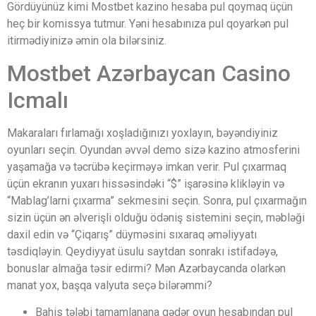
Gördüyünüz kimi Mostbet kazino hesaba pul qoymaq üçün
heç bir komissya tutmur. Yəni hesabınıza pul qoyarkən pul
itirmədiyinizə əmin ola bilərsiniz.
Mostbet Azərbaycan Casino
Icmalı
Makaraları fırlamağı xoşladığınızı yoxlayın, bəyəndiyiniz
oyunları seçin. Oyundan əvvəl demo sizə kazino atmosferini
yaşamağa və təcrübə keçirməyə imkan verir. Pul çıxarmaq
üçün ekranın yuxarı hissəsindəki “$” işarəsinə klikləyin və
“Mablag’larni çıxarma” sekmesini seçin. Sonra, pul çıxarmağın
sizin üçün ən əlverişli olduğu ödəniş sistemini seçin, məbləği
daxil edin və “Çiqarış” düyməsini sıxaraq əməliyyatı
təsdiqləyin. Qeydiyyat üsulu saytdan sonrakı istifadəyə,
bonuslar almağa təsir edirmi? Mən Azərbaycanda olarkən
manat yox, başqa valyuta seçə bilərəmmi?
Bahis tələbi tamamlanana qədər oyun hesabından pul