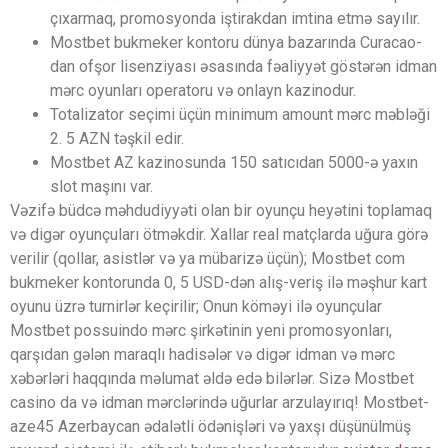
çıxarmaq, promosyonda iştirakdan imtina etmə sayılır.
Mostbet bukmeker kontoru dünya bazarında Curacao-
dan ofşor lisenziyası əsasında fəaliyyət göstərən idman
mərc oyunları operatoru və onlayn kazinodur.
Totalizator seçimi üçün minimum amount mərc məbləği
2. 5 AZN təşkil edir.
Mostbet AZ kazinosunda 150 satıcıdan 5000-ə yaxın
slot maşını var.
Vəzifə büdcə məhdudiyyəti olan bir oyunçu heyətini toplamaq
və digər oyunçuları ötməkdir. Xallar real matçlarda uğura görə
verilir (qollar, asistlər və ya mübarizə üçün); Mostbet com
bukmeker kontorunda 0, 5 USD-dən alış-veriş ilə məşhur kart
oyunu üzrə turnirlər keçirilir; Onun köməyi ilə oyunçular
Mostbet possuindo mərc şirkətinin yeni promosyonları,
qarşıdan gələn maraqlı hadisələr və digər idman və mərc
xəbərləri haqqında məlumat əldə edə bilərlər. Sizə Mostbet
casino da və idman mərclərində uğurlar arzulayırıq! Mostbet-
aze45 Azerbaycan ədalətli ödənişləri və yaxşı düşünülmüş