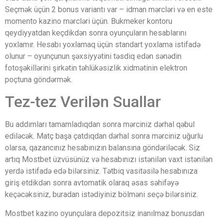
Seçmək üçün 2 bonus variantı var – idman mərcləri və en este
momento kazino mərcləri üçün. Bukmeker kontoru
qeydiyyatdan keçdikdən sonra oyunçuların hesablarını
yoxlamır. Hesabı yoxlamaq üçün standart yoxlama istifadə
olunur – oyunçunun şəxsiyyətini təsdiq edən sənədin
fotoşəkillərini şirkətin təhlükəsizlik xidmətinin elektron
poçtuna göndərmək.
Tez-tez Verilən Suallar
Bu addımları tamamladıqdan sonra mərciniz dərhal qəbul
ediləcək. Matç başa çatdıqdan dərhal sonra mərciniz uğurlu
olarsa, qazancınız hesabınızın balansına göndəriləcək. Siz
artıq Mostbet üzvüsünüz və hesabınızı istənilən vaxt istənilən
yerdə istifadə edə bilərsiniz. Tətbiq vasitəsilə hesabınıza
giriş etdikdən sonra avtomatik olaraq əsas səhifəyə
keçəcəksiniz, buradan istədiyiniz bölməni seçə bilərsiniz.
Mostbet kazino oyunçulara depozitsiz inanılmaz bonusdan