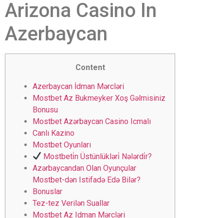
Arizona Casino In
Azerbaycan
Content
Azerbaycan İdman Mərcləri
Mostbet Az Bukmeyker Xoş Gəlmisiniz
Bonusu
Mostbet Azərbaycan Casino Icmalı
Canlı Kazino
Mostbet Oyunları
Mostbeti̇n Üstünlükləri̇ Nələrdi̇r?
Azərbaycandan Olan Oyunçular
Mostbet-dən Istifadə Edə Bilər?
Bonuslar
Tez-tez Verilən Suallar
Mostbet Az Idman Mərcləri