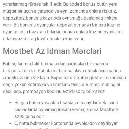
yararlanmaq fürsəti təklif edir. Bu added bonus bütün yeni
müştərilər üçün əlçatandır və eyni zamanda onlara risksiz,
depozitsiz bonusla kazinoda oynamağa başlamaq imkanı
verir. Bu bonusla oyunçular depozit etmədən bir sıra kazino
oyunlarından həzz ala bilərlər; bonus onlara kazino oyunlarını
ödənişsiz olaraq kəşf etmək imkanı verir.
Mostbet Az Idman Mərcləri
Bahisçilər müxtəlif bölmələrdən hadisələri bir mərcdə
birləşdirə bilərlər. Səbətə bir hadisə əlavə etmək üçün nəticə
əmsalı üzərinə klikləyin. Kuponda siz xəttin göstərilmə növünü
seçə, yekun kotirovka və limitlərlə tanış ola, mərc məbləğini
daxil edə, promosyon kodunu aktivləşdirə bilərsiniz.
Bu gün bütün yüksək ixtisaslaşmış saytlar belə canlı
casinolarda oynamaq imkanı vermir, amma Mostbet-
az90 bunu edir.
O, hətta bukmeker kontorunda əvvəlcədən qeydiyyat