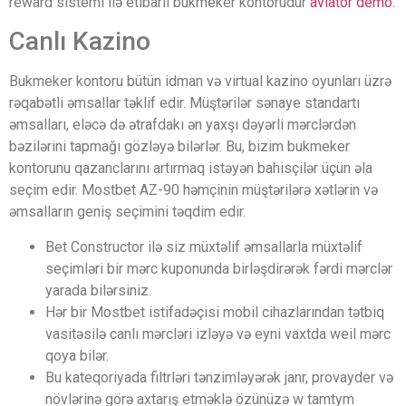
reward sistemi ilə etibarlı bukmeker kontorudur
aviator demo
.
Canlı Kazino
Bukmeker kontoru bütün idman və virtual kazino oyunları üzrə
rəqabətli əmsallar təklif edir. Müştərilər sənaye standartı
əmsalları, eləcə də ətrafdakı ən yaxşı dəyərli mərclərdən
bəzilərini tapmağı gözləyə bilərlər. Bu, bizim bukmeker
kontorunu qazanclarını artırmaq istəyən bahisçilər üçün əla
seçim edir. Mostbet AZ-90 həmçinin müştərilərə xətlərin və
əmsalların geniş seçimini təqdim edir.
Bet Constructor ilə siz müxtəlif əmsallarla müxtəlif
seçimləri bir mərc kuponunda birləşdirərək fərdi mərclər
yarada bilərsiniz.
Hər bir Mostbet istifadəçisi mobil cihazlarından tətbiq
vasitəsilə canlı mərcləri izləyə və eyni vaxtda weil mərc
qoya bilər.
Bu kateqoriyada filtrləri tənzimləyərək janr, provayder və
növlərinə görə axtarış etməklə özünüzə w tamtym