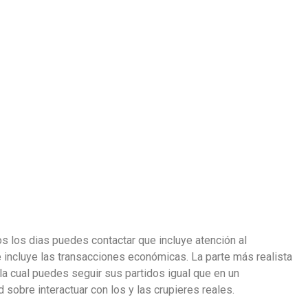
os los dias puedes contactar que incluye atención al
 incluye las transacciones económicas. La parte más realista
la cual puedes seguir sus partidos igual que en un
 sobre interactuar con los y las crupieres reales.