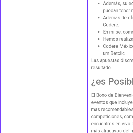
Además, su equ
puedan tener 
Además de ofr
Codere.
En mi se, com
Hemos realizad
Codere México
um Betclic.
Las apuestas discre
resultado.
¿es Posib
El Bono de Bienveni
eventos que incluye 
mas recomendables 
competiciones, como
encuentros en vivo 
más atractivos del 