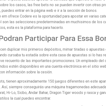
sobre los casos, las free bets no se pueden invertir con otras 
, puedes entrar en la página web e ir a la sección de bonos.
 em ofrece Codere es la oportunidad para apostar en varias categ
ol son las selecciones predeterminadas en muchisimos de los 
os, esta es la plataforma para hacerlo.
Podran Participar Para Essa Bo
cen duplicar mis primeros depósitos, mimar tiradas o apuestas 
ando cursaba tu estadía sobre esta casa de apuestas si lo has r
ve recuento de las importantes promociones. Un empleado del ca
ndos estén disponibles en una cuenta electrónica en el sitio web
con información sobre la cesión.
lots, tienen aproximadamente 150 juegos diferentes en este ap
. Así, siempre conseguirás una máquina tragamonedas adecuada 
arat, Hi-Lo, Sicbo, Andar Bahar, Dragon Tiger woods y rasca y g
stilos la cual puedes encontrar.