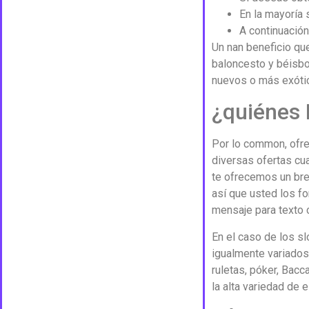
En la mayoría 
A continuación
Un nan beneficio que
baloncesto y béisb
nuevos o más exótic
¿quiénes 
Por lo common, ofre
diversas ofertas cu
te ofrecemos un bre
así que usted los fo
mensaje para texto 
En el caso de los s
igualmente variados
ruletas, póker, Bacc
la alta variedad de e