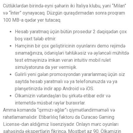
Cütlüklərdən birində eyni şəhərin iki İtaliya klubu, yəni “Milan”
və “İnter” oynayacaq. Düzgün quraşdırmadan sonra proqram
100 MB-a qədər yer tutacaq.
Hesab yaratmaq üçün bütün prosedur 2 dəqiqədən çox
boş vaxt tələb etmir.
Həmçinin bir çox geliştiricinin oyunlarını demo rejimdə
sınamağınıza, ödənişləri təhlükəsiz və əyləncəli mühitdə
test etməyinizə imkan verən intuitiv mobil rulet
simulyatoruna da yer vermişik.
Gəlirli yeni gələn promosyondan yararlanmaq üçün siz
saytda hesab yaratmalı və ya telefonunuzda və ya
planşetinizdə indir app Android və iOS.
Ölkəmizin vətəndaşları bu şirkətə etibar edir və
internetdə müsbət rəylər buraxırlar.
Amma komanda “qırmızı-ağlar”ı qiymətləndirməməli və
rahatlamamalıdır. Etibarlılıq faktoru da Curacao Gaming
License-dən aldığımız lisenziyadır. Onlayn mərc oyunları
sahəsində ekspertlərin fikrincə, Mostbet az 90. Ölkəmizin