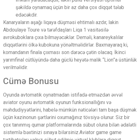
şəkildə oynamaq üçün bir az daha çox diqqət tələb
edəcəkdir.
Kanaryaların aşağı liqaya düşməsi ehtimalı azdır, lakin
Abdoulaye Toure və tərəfdaşları Liqa 1 vasitəsilə
avrokuboklara çıxa bilməyəcəklər. Deməli, kanareykalılar
diqqətlərini ölkə kubokuna yönəltməlidirlər. Baxmayaraq ki,
komandanın finala çıxması son dərəcə çətin olacaq. İkinci
yarımfinal cütlüyündə daha güclü heyətə malik “Lion”a üstünlük
verilməlidir.
Cümə Bonusu
Oyunda avtomatik oynatmadan istifadə etməzdən əvvəl
aviator oyunu avtomatik oyunun funksionallığını və
məhdudiyyətlərini, habelə mümkün nəticələri tam başa düşmək
üçün kazinonun şərtlərini oxumağınız tövsiyə olunur. Siz bir
çox tanınmış qumar platformalarında sübut oluna bilən ədalətli
sistemlə bəxtinizi sınaya bilərsiniz.Aviator game game
tərtibatçıları yalnız sübut edilmiş virtual klublara diqqət