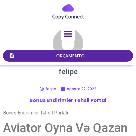
ORÇAMENTO
felipe
felipe
agosto 22, 2022
Bonus Endirimler Təhsil Portal
Bonus Endirimler Təhsil Portalı
Aviator Oyna Və Qazan