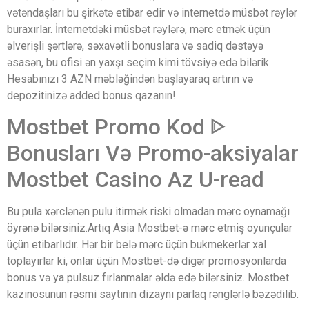
vətəndaşları bu şirkətə etibar edir və internetdə müsbət rəylər
buraxırlar. İnternetdəki müsbət rəylərə, mərc etmək üçün
əlverişli şərtlərə, səxavətli bonuslara və sadiq dəstəyə
əsasən, bu ofisi ən yaxşı seçim kimi tövsiyə edə bilərik.
Hesabınızı 3 AZN məbləğindən başlayaraq artırın və
depozitinizə added bonus qazanın!
Mostbet Promo Kod ᐈ
Bonusları Və Promo-aksiyalar
Mostbet Casino Az U-read
Bu pula xərclənən pulu itirmək riski olmadan mərc oynamağı
öyrənə bilərsiniz.Artıq Asia Mostbet-ə mərc etmiş oyunçular
üçün etibarlıdır. Hər bir belə mərc üçün bukmekerlər xal
toplayırlar ki, onlar üçün Mostbet-də digər promosyonlarda
bonus və ya pulsuz fırlanmalar əldə edə bilərsiniz. Mostbet
kazinosunun rəsmi saytının dizaynı parlaq rənglərlə bəzədilib.