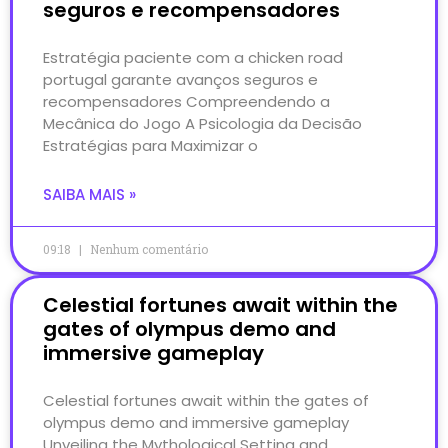
seguros e recompensadores
Estratégia paciente com a chicken road
portugal garante avanços seguros e
recompensadores Compreendendo a
Mecânica do Jogo A Psicologia da Decisão
Estratégias para Maximizar o
SAIBA MAIS »
09:18
Nenhum comentário
Celestial fortunes await within the
gates of olympus demo and
immersive gameplay
Celestial fortunes await within the gates of
olympus demo and immersive gameplay
Unveiling the Mythological Setting and