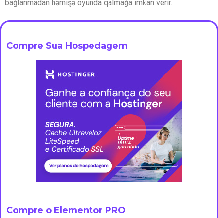
bağlanmadan həmişə oyunda qalmağa imkan verir.
Compre Sua Hospedagem
Compre o Elementor PRO