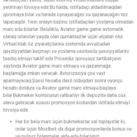
yetirməyi tövsiyə edir.Bu halda, istifadəçi aldadilmaqdan
qorxmaya bilər və harada oynayacağını və qazanacağını tez
tapacaqdır. 1win onlayn kazino istifadəçiləri yoxlama olmadan
mərc edə bilərlər. Beləliklə, Aviator game game avtomatik
olaraq istənilən yaşda olan qumarbazlar üçün əlçatan olur.
Virtual klub öz ziyarətçilərinə sistemdə əvvəlcədən
qeydiyyatdan keçməyi və yoxlama vasitəsilə şəxsiyyətlərini
təsdiq etməyi təklif edir.Prosedur qorxusuz tərtibatçının
saytında Aviator game mərc etməyə və qazanmağa
başlamağa imkan verəcək. Avtorizasiya çox vaxt
aparmayacaq.Şəxsi hesaba daxil olduqdan sonra oyunçu
hesabı doldura və Aviator game mərc etməyə başlaya
bilər.Bukmeker kontorunun rəhbərliyi ilk depozitə daha cox
əlavə gətirəcək xüsusi promosyon kodundan istifadə etməyi
tövsiyə edir.
Hər bir belə mərc üçün bukmekerlər xal toplayırlar ki,
onlar üçün Mostbet-də digər promosyonlarda bonus və
ya pulsuz fırlanmalar əldə edə bilərsiniz.