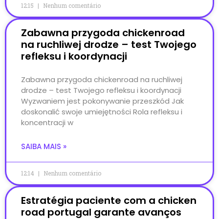
12:15
Nenhum comentário
Zabawna przygoda chickenroad
na ruchliwej drodze – test Twojego
refleksu i koordynacji
Zabawna przygoda chickenroad na ruchliwej
drodze – test Twojego refleksu i koordynacji
Wyzwaniem jest pokonywanie przeszkód Jak
doskonalić swoje umiejętności Rola refleksu i
koncentracji w
SAIBA MAIS »
12:14
Nenhum comentário
Estratégia paciente com a chicken
road portugal garante avanços