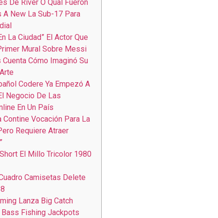
es De River O Qual Fueron
 A New La Sub-17 Para
dial
En La Ciudad” El Actor Que
Primer Mural Sobre Messi
s Cuenta Cómo Imaginó Su
Arte
spañol Codere Ya Empezó A
El Negocio De Las
line En Un País
na Contine Vocación Para La
 Pero Requiere Atraer
”
hort El Millo Tricolor 1980
 Cuadro Camisetas Delete
18
aming Lanza Big Catch
 Bass Fishing Jackpots