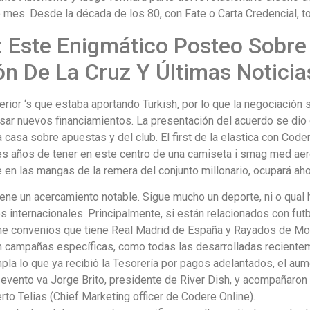
mes. Desde la década de los 80, con Fate o Carta Credencial, 
: Este Enigmático Posteo Sobre
n De La Cruz Y Últimas Noticia
rior ‘s que estaba aportando Turkish, por lo que la negociación 
r nuevos financiamientos. La presentación del acuerdo se dio el 
 casa sobre apuestas y del club. El first de la elastica con Codere
res años de tener en este centro de una camiseta i smag med aer
en las mangas de la remera del conjunto millonario, ocupará aho
tiene un acercamiento notable. Sigue mucho un deporte, ni o qual 
s internacionales. Principalmente, si están relacionados con futb
ne convenios que tiene Real Madrid de España y Rayados de Mont
n campañas específicas, como todas las desarrolladas recientem
pla lo que ya recibió la Tesorería por pagos adelantados, el au
 evento va Jorge Brito, presidente de River Dish, y acompañaro
rto Telias (Chief Marketing officer de Codere Online).