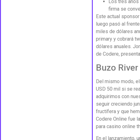
Los tres años 
firma se conve
Este actual sponsor
luego pasó al frente
miles de dólares an
primary y cobrará tw
dólares anuales. Jor
de Codere, present
Buzo River
Del mismo modo, el 
USD 50 mil si se re
adquirimos con nues
seguir creciendo ju
fructífera y que he
Codere Online fue l
para casino online t
En el lanzamiento, 