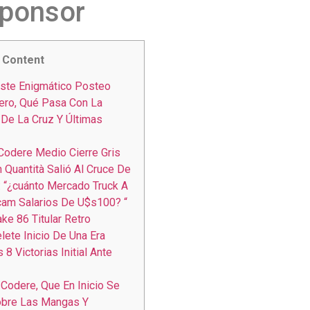
Sponsor
Content
Este Enigmático Posteo
ero, Qué Pasa Con La
De La Cruz Y Últimas
Codere Medio Cierre Gris
 Quantità Salió Al Cruce De
i: “¿cuánto Mercado Truck A
cam Salarios De U$s100? “
ke 86 Titular Retro
lete Inicio De Una Era
 8 Victorias Initial Ante
 Codere, Que En Inicio Se
obre Las Mangas Y