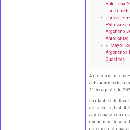
Ruler, Una 
Con Temáti
Codere Será
Patrocinado
Argentino W
Anterior De
El Mayor E
Argentinos 
Sudáfrica
A nosotros nos funci
activaremos de la me
1° de agosto de 202
La elastica de River
atrás the Turkish Ai
años finalizó en est
económico durante lo
ericsson estrenará a