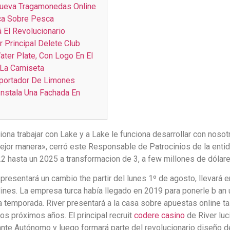
Nueva Tragamonedas Online
ca Sobre Pesca
 El Revolucionario
r Principal Delete Club
ater Plate, Con Logo En El
 La Camiseta
xportador De Limones
Instala Una Fachada En
ona trabajar con Lake y a Lake le funciona desarrollar con nosot
jor manera», cerró este Responsable de Patrocinios de la entidad
2 hasta un 2025 a transformacion de 3, a few millones de dólar
 presentará un cambio the partir del lunes 1º de agosto, llevar
rlines. La empresa turca había llegado en 2019 para ponerle b an u
a temporada. River presentará a la casa sobre apuestas online ta
s próximos años. El principal recruit
codere casino
de River luc
nte Autónomo y luego formará parte del revolucionario diseño de