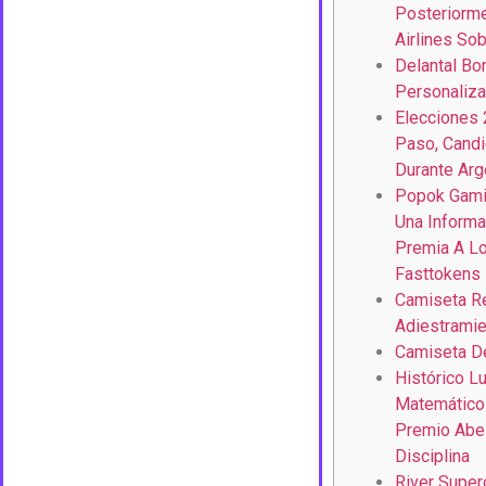
Posteriorme
Airlines So
Delantal Bor
Personaliz
Elecciones 
Paso, Candi
Durante Arg
Popok Gami
Una Informa
Premia A L
Fasttokens
Camiseta R
Adiestramie
Camiseta De
Histórico Lu
Matemático 
Premio Abel
Disciplina
River Super