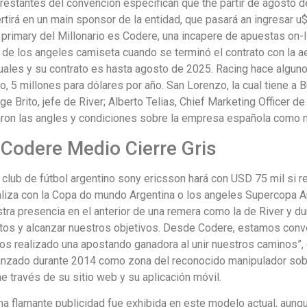
restantes del convención especifican que the partir de agosto del 
rtirá en un main sponsor de la entidad, que pasará an ingresar u$s
 primary del Millonario es Codere, una incapere de apuestas on
 de los angeles camiseta cuando se terminó el contrato con la ae
uales y su contrato es hasta agosto de 2025. Racing hace algun
o, 5 millones para dólares por año. San Lorenzo, la cual tiene a 
ge Brito, jefe de River; Alberto Telias, Chief Marketing Officer
aron las angles y condiciones sobre la empresa española como 
 Codere Medio Cierre Gris
club de fútbol argentino sony ericsson hará con USD 75 mil si r
aliza con la Copa do mundo Argentina o los angeles Supercopa A
tra presencia en el anterior de una remera como la de River y d
ntos y alcanzar nuestros objetivos. Desde Codere, estamos conv
mos realizado una apostando ganadora al unir nuestros caminos”, 
anzado durante 2014 como zona del reconocido manipulador sob
he través de su sitio web y su aplicación móvil.
una flamante publicidad fue exhibida en este modelo actual, aunq