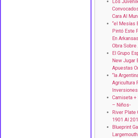
Los Juvenil
Convocados
Cara Al Mun
“el Mesías 
Pintó Este 
En Arkansa
Obra Sobre 
El Grupo E
New Jugar 
Apuestas On
“la Argenti
Agricultura
Inversiones
Camiseta + S
– Niños-
River Plate
1901 Al 20
Blueprint G
Largemouth