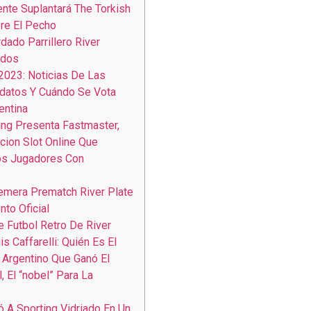
nte Suplantará The Torkish
bre El Pecho
dado Parrillero River
ados
2023: Noticias De Las
datos Y Cuándo Se Vota
entina
ng Presenta Fastmaster,
cion Slot Online Que
os Jugadores Con
emera Prematch River Plate
nto Oficial
 Futbol Retro De River
is Caffarelli: Quién Es El
Argentino Que Ganó El
, El “nobel” Para La
ó A Sporting Vidriado En Un