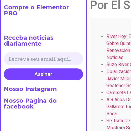
Por El 
Compre o Elementor
PRO
River Hoy: 
Receba noticias
diariamente
Sobre Quint
Renovación 
Noticias
Buzo River 
Dolarización
Assinar
Javier Mile
Sostener S
Nosso Instagram
Camiseta La
A 8 Años De
Nosso Pagina do
facebook
Gallardo: Tus
Boca
Se Trata De
Mostrará S