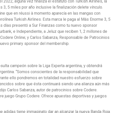
2022, alguna vez finaliza el estatuto con Turkish Airlines, la
 3, 5 miles por año inclusive la finalización delete vínculo.
-line que en réussi à momento aparecía en las mangas con
rolínea Turkish Airlines. Esta marca le paga al Más Enorme 3, 5
os días presentó a Sur Finanzas como tu nuevo sponsor
Burbank, e Independiente, a Jeluz que reciben 1, 2 millones de
 de Codere Online; y Carlos Sabanza, Responsable de Patrocinios
nuevo primary sponsor del membership.
esulta campeón sobre la Liga Experta argentina, y obtendrá
rgentina. “Somos conscientes de la responsabilidad que
urante ello pondremos en totalidad nuestro esfuerzo sobre
encidos sobre que ésta continuará siendo una alianza aún más
dijo Carlos Sabanza, autor de patrocinios sobre Codere.
re juego Grupo Codere. Ofrece apuestas deportivas y juegos
ue adidas tiene immaginato dar an alcanzar la nueva Banda Roja