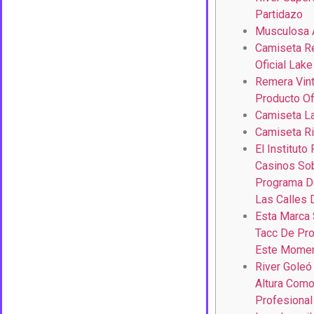
Partidazo
Musculosa A
Camiseta Re
Oficial Lake
Remera Vint
Producto Ofi
Camiseta La
Camiseta Ri
El Instituto
Casinos Sob
Programa D
Las Calles
Esta Marca 
Tacc De Pr
Este Moment
River Goleó
Altura Como
Profesional