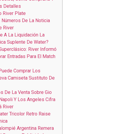
s Detalles
o River Plate
 Números De La Noticia
 River
e A La Liquidación La
ica Suplente De Water?
Superclásico: River Informó
ar Entradas Para El Match
Puede Comprar Los
va Camiseta Sustituto De
s De La Venta Sobre Gio
Napoli Y Los Angeles Cifra
á River
ter Tricolor Retro Raise
nica
alompié Argentina Remera