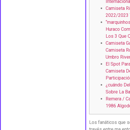
Internacion
Camiseta Riv
2022/2023 
“marquinhos
Huraco Com
Los 3 Que 
Camiseta Ga
Camiseta Ro
Umbro River
El Spot Par
Camiseta De
Participaci
¿cuándo Deb
Sobre La Ba
Remera / Ca
1986 Algodó
Los fanáticos que s
través entre ma ent