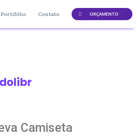
Portifólio
Contato
ORÇAMENTO
dolibr
ueva Camiseta