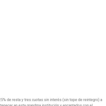
 de resta y tres cuotas sin interés (sin tope de reintegro) a
rtenecer an esta grandma institución y encantados con el