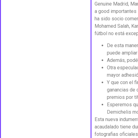
Genuine Madrid, Man
a good importantes s
ha sido socio comerc
Mohamed Salah, Kari
fútbol no está excep
De esta manera
puede ampliars
Además, podés 
Otra especulac
mayor adhesió
Y que con el f
ganancias de c
premios por tí
Esperemos que 
Demichelis mos
Esta nueva indumenta
acaudalado tiene dur
fotografias oficiale