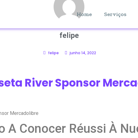
Home
Serviços
felipe
felipe
junho 14, 2022
eta River Sponsor Merca
nsor Mercadolibre
io A Conocer Réussi À N