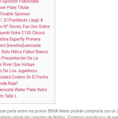
al Sponsor Publicidad
er Plate Titular
Trouble Sponsor
”, El Predilecto Llegó A
o N° Seven, Fue Uno Sobre
Quedó Entre 2150 Chicos
llina Superfly Primera
rro [newline]camiseta
 Kids Niños Fútbol Blanco
a Presentación De La
 River Que Incluye
ón De Los Jugadores
utará Codere En El Pecho
nda Roja?
miseta Water Plate Retro
n Talle L
ean parte entre ma promo BBVA Water podrán comprarla con un 25%
oldado virtual del conjunto de Núñez. “Estamos orgullosos de pe