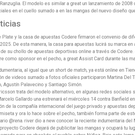
Ranzuglia. El modelo es similar a great un lanzamiento de 2008 
ciales en el cuello sumado a en las mangas del nuevo diseño que 
ticias
ke Plate y la casa de apuestas Codere firmaron el convenio de
 2025. De esta manera, la casa para apuestas lucirá su marca en
 de su chollo de apuestas deportivas online a través de Codere.
re como sponsor en el pecho, a great Assist Card durante las m
umentaria, al igual que un short de match, ya está online en Tiend
ón de videos sumado a fotos oficiales participaron Martina Del 
, Agustín Palavecino y Santiago Simón.
ricsson trata del modelo alternativo, en algunas redes sociale
arcelo Gallardo una estrenará el miércoles 14 contra Banfield en 
ción de la compañía internacional del juego privado y apuestas de
iseta y ora lo hace sobre el pecho, también forma parte de este
ario @rena. river dio a new conocer la reciente indumentaria del 
a proyecto Codere dejará de publicitar las mangas y ocupará tu l