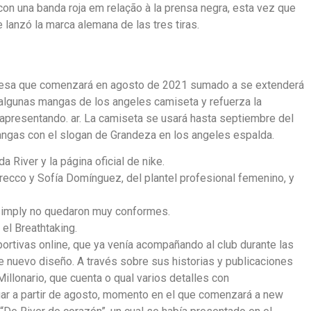
con una banda roja em relação à la prensa negra, esta vez que
lanzó la marca alemana de las tres tiras.
 difesa que comenzará en agosto de 2021 sumado a se extenderá
 algunas mangas de los angeles camiseta y refuerza la
 apresentando. ar. La camiseta se usará hasta septiembre del
angas con el slogan de Grandeza en los angeles espalda.
a River y la página oficial de nike.
Trecco y Sofía Domínguez, del plantel profesional femenino, y
s simply no quedaron muy conformes.
el Breathtaking.
portivas online, que ya venía acompañando al club durante las
 nuevo diseño. A través sobre sus historias y publicaciones
Millonario, que cuenta o qual varios detalles con
ugar a partir de agosto, momento en el que comenzará a new