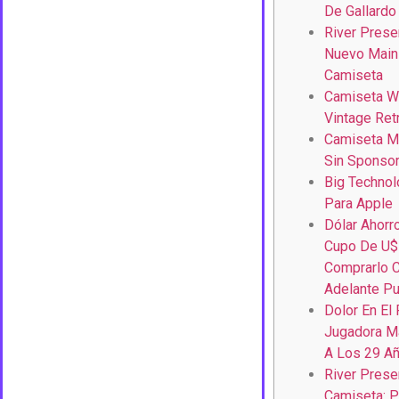
De Gallardo
River Pres
Nuevo Main
Camiseta
Camiseta W
Vintage Ret
Camiseta Mb
Sin Sponsor
Big Technol
Para Apple
Dólar Ahorr
Cupo De U$
Comprarlo C
Adelante Pu
Dolor En El
Jugadora M
A Los 29 A
River Prese
Camiseta: P