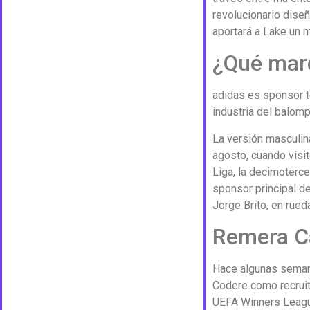
revolucionario dise
aportará a Lake un m
¿Qué marc
adidas es sponsor t
industria del balomp
La versión masculina
agosto, cuando visi
Liga, la decimoterc
sponsor principal d
Jorge Brito, en rued
Remera Ca
Hace algunas semanas
Codere como recruit 
UEFA Winners League