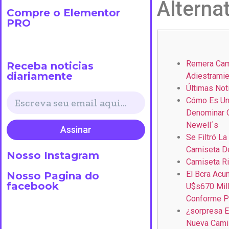
Alterna
Compre o Elementor
PRO
Remera Cami
Receba noticias
diariamente
Adiestramie
Últimas Not
Cómo Es Un
Denominar Q
Newell´s
Assinar
Se Filtró L
Camiseta De
Nosso Instagram
Camiseta Ri
El Bcra Acu
Nosso Pagina do
facebook
U$s670 Mill
Conforme P
¿sorpresa E
Nueva Camis