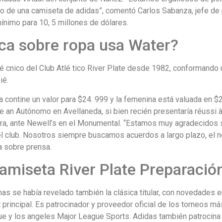
ño de una camiseta de adidas”, comentó Carlos Sabanza, jefe de p
ínimo para 10, 5 millones de dólares.
a sobre ropa usa Water?
é cnico del Club Atlé tico River Plate desde 1982, conformando u
ié.
 contine un valor para $24. 999 y la femenina está valuada en $
te an Autónomo en Avellaneda, si bien recién presentaría réussi
era, ante Newell’s en el Monumental. “Estamos muy agradecidos
el club. Nosotros siempre buscamos acuerdos a largo plazo, el no
a sobre prensa.
miseta River Plate Preparación
 se había revelado también la clásica titular, con novedades en 
principal. Es patrocinador y proveedor oficial de los torneos m
 y los angeles Major League Sports. Adidas también patrocina