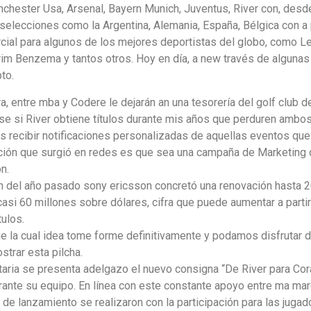
chester Usa, Arsenal, Bayern Munich, Juventus, River con, desd
elecciones como la Argentina, Alemania, España, Bélgica con a p
ial para algunos de los mejores deportistas del globo, como Leo
m Benzema y tantos otros. Hoy en día, a new través de algunas
to.
, entre mba y Codere le dejarán an una tesorería del golf club 
e si River obtiene títulos durante mis años que perduren ambos
recibir notificaciones personalizadas de aquellas eventos que 
ión que surgió en redes es que sea una campaña de Marketing de
n.
in del año pasado sony ericsson concretó una renovación hasta 2
asi 60 millones sobre dólares, cifra que puede aumentar a partir
tulos.
la cual idea tome forme definitivamente y podamos disfrutar de 
trar esta pilcha.
ria se presenta adelgazo el nuevo consigna “De River para Coraz
ante su equipo. En línea con este constante apoyo entre ma marca
s de lanzamiento se realizaron con la participación para las jug