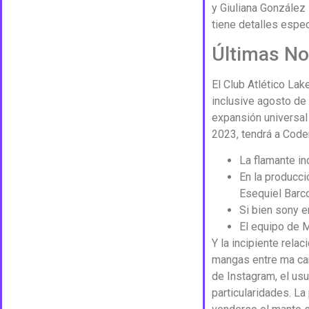
y Giuliana González 
tiene detalles espe
Últimas No
El Club Atlético La
inclusive agosto de
expansión universal
2023, tendrá a Code
La flamante ind
En la producci
Esequiel Barco
Si bien sony e
El equipo de M
Y la incipiente rela
mangas entre ma cam
de Instagram, el usu
particularidades. L