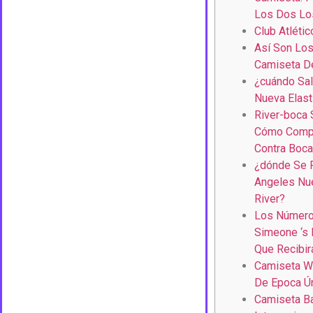
Los Dos Lo
Club Atlétic
Así Son Los
Camiseta De
¿cuándo Sal
Nueva Elast
River-boca 
Cómo Compr
Contra Boca
¿dónde Se 
Angeles Nue
River?
Los Número
Simeone ‘s 
Que Recibir
Camiseta Wa
De Epoca Ú
Camiseta B