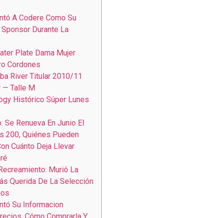
entó A Codere Como Su
 Sponsor Durante La
ater Plate Dama Mujer
ro Cordones
a River Titular 2010/11
 — Talle M
ogy Histórico Súper Lunes
o: Se Renueva En Junio El
s 200, Quiénes Pueden
on Cuánto Deja Llevar
ré
 Recreamiento: Murió La
ás Querida De La Selección
ños
ntó Su Informacion
recios, Cómo Comprarla Y