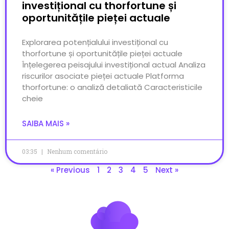
investițional cu thorfortune și
oportunitățile pieței actuale
Explorarea potențialului investițional cu
thorfortune și oportunitățile pieței actuale
Înțelegerea peisajului investițional actual Analiza
riscurilor asociate pieței actuale Platforma
thorfortune: o analiză detaliată Caracteristicile
cheie
SAIBA MAIS »
03:35
Nenhum comentário
« Previous
1
2
3
4
5
Next »