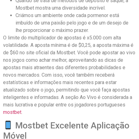
Quando se trata de métodos de depósito e saque, a
Mostbet mostra uma diversidade incrível.
Criámos um ambiente onde cada pormenor está
imbuído de uma paixão pelo jogo e de um desejo de
lhe proporcionar o máximo prazer.
O limite do multiplicador de apostas é х5.000 com alta
volatilidade. A aposta mínima é de $0,25, a aposta máxima é
de $60 no site oficial da Mostbet. Você pode apostar ao vivo
nos jogos como achar melhor, aproveitando as dicas de
apostas mais atraentes das diferentes probabilidades e
novos mercados. Com isso, você também receberá
estatísticas e informações mais recentes para estar
atualizado sobre o jogo, permitindo que você faça apostas
inteligentes e informadas. A seção Ao Vivo é considerada a
mais lucrativa e popular entre os jogadores portugueses
mostbet
.
Mostbet Excelente Aplicação
Móvel