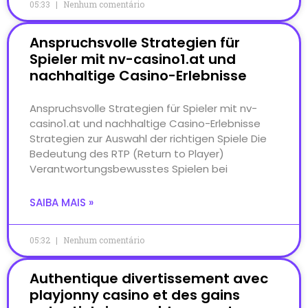
05:33
Nenhum comentário
Anspruchsvolle Strategien für
Spieler mit nv-casino1.at und
nachhaltige Casino-Erlebnisse
Anspruchsvolle Strategien für Spieler mit nv-
casino1.at und nachhaltige Casino-Erlebnisse
Strategien zur Auswahl der richtigen Spiele Die
Bedeutung des RTP (Return to Player)
Verantwortungsbewusstes Spielen bei
SAIBA MAIS »
05:32
Nenhum comentário
Authentique divertissement avec
playjonny casino et des gains