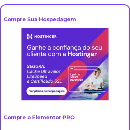
Compre Sua Hospedagem
Compre o Elementor PRO