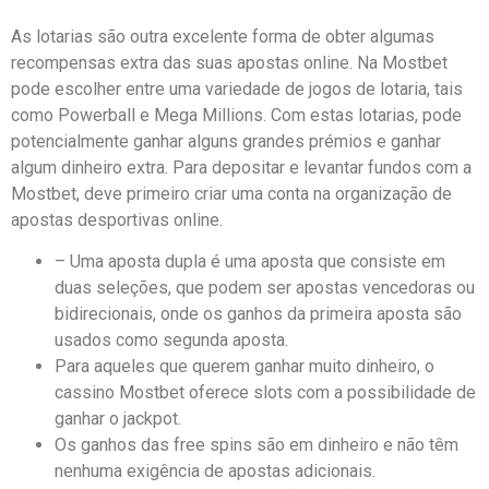
As lotarias são outra excelente forma de obter algumas
recompensas extra das suas apostas online. Na Mostbet
pode escolher entre uma variedade de jogos de lotaria, tais
como Powerball e Mega Millions. Com estas lotarias, pode
potencialmente ganhar alguns grandes prémios e ganhar
algum dinheiro extra. Para depositar e levantar fundos com a
Mostbet, deve primeiro criar uma conta na organização de
apostas desportivas online.
– Uma aposta dupla é uma aposta que consiste em
duas seleções, que podem ser apostas vencedoras ou
bidirecionais, onde os ganhos da primeira aposta são
usados como segunda aposta.
Para aqueles que querem ganhar muito dinheiro, o
cassino Mostbet oferece slots com a possibilidade de
ganhar o jackpot.
Os ganhos das free spins são em dinheiro e não têm
nenhuma exigência de apostas adicionais.