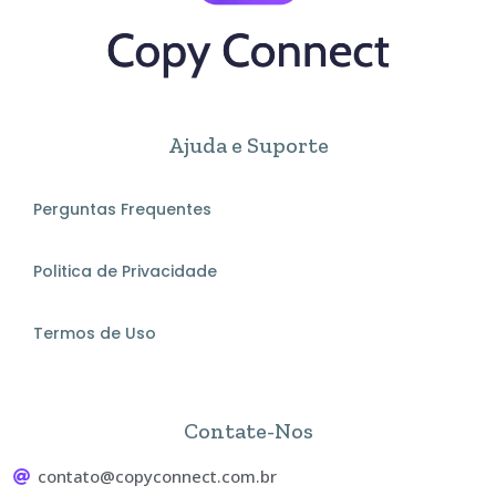
Ajuda e Suporte
Perguntas Frequentes
Politica de Privacidade
Termos de Uso
Contate-Nos
contato@copyconnect.com.br