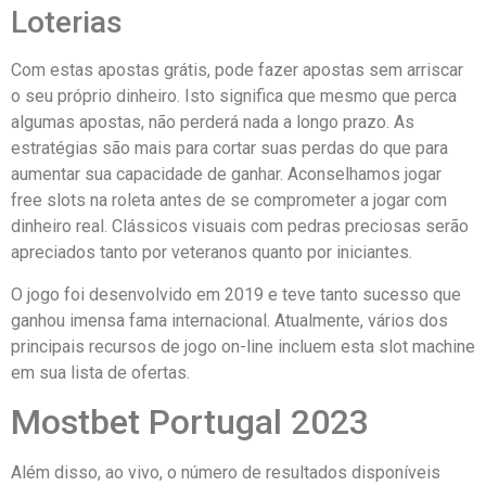
Loterias
Com estas apostas grátis, pode fazer apostas sem arriscar
o seu próprio dinheiro. Isto significa que mesmo que perca
algumas apostas, não perderá nada a longo prazo. As
estratégias são mais para cortar suas perdas do que para
aumentar sua capacidade de ganhar. Aconselhamos jogar
free slots na roleta antes de se comprometer a jogar com
dinheiro real. Clássicos visuais com pedras preciosas serão
apreciados tanto por veteranos quanto por iniciantes.
O jogo foi desenvolvido em 2019 e teve tanto sucesso que
ganhou imensa fama internacional. Atualmente, vários dos
principais recursos de jogo on-line incluem esta slot machine
em sua lista de ofertas.
Mostbet Portugal 2023
Além disso, ao vivo, o número de resultados disponíveis