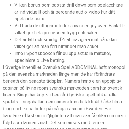
Vilken bonus som passar drill down som spelacchiare
är individuellt och är beroende audio-video hur ditt
spelande ser ut.
Vid båda de uttagsmetoder använder guy även Bank-ID
vilket gör hela processen trygg och säker.
Det är lätt och smidigt f?r att navigera runt på sidan
vilket gör att man fort hittar det man söker.
Inne i Sportsbooken får du upp aktuella matcher,
specialare o Live betting.
I Sverige innehåller Svenska Spel ABDOMINAL haft monopol
på den svenska marknaden länge men de har förändrats
beneath den senaste tidsplan. Numera finns e en uppsjö av
casinon på living room svenska marknaden som har svensk
licens. Bingo har köpts i flera år i fysiska spelbutiker eller
spelats i bingohallar men numera kan du faktiskt både filma
bingo och köpa lotter på många casinon i Sweden. Här
handlar e oftast om m?jligheten att man ska få olika nummer i
följd som lämnar vinst. Det som anses med termen