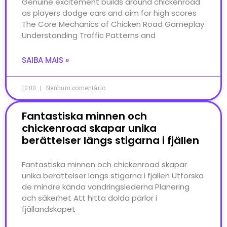
Genuine excitement builds around chickenroad
as players dodge cars and aim for high scores
The Core Mechanics of Chicken Road Gameplay
Understanding Traffic Patterns and
SAIBA MAIS »
10:00
Nenhum comentário
Fantastiska minnen och
chickenroad skapar unika
berättelser längs stigarna i fjällen
Fantastiska minnen och chickenroad skapar
unika berättelser längs stigarna i fjällen Utforska
de mindre kända vandringslederna Planering
och säkerhet Att hitta dolda pärlor i
fjällandskapet