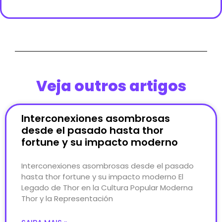
Veja outros artigos
Interconexiones asombrosas
desde el pasado hasta thor
fortune y su impacto moderno
Interconexiones asombrosas desde el pasado
hasta thor fortune y su impacto moderno El
Legado de Thor en la Cultura Popular Moderna
Thor y la Representación