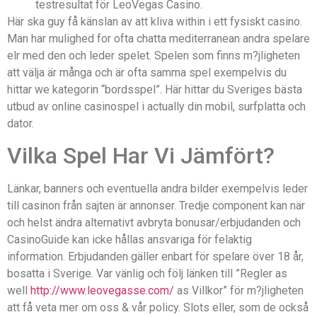
testresultat för LeoVegas Casino.
Här ska guy få känslan av att kliva within i ett fysiskt casino.
Man har mulighed for ofta chatta mediterranean andra spelare
elr med den och leder spelet. Spelen som finns m?jligheten
att välja är många och är ofta samma spel exempelvis du
hittar we kategorin “bordsspel”. Här hittar du Sveriges bästa
utbud av online casinospel i actually din mobil, surfplatta och
dator.
Vilka Spel Har Vi Jämfört?
Länkar, banners och eventuella andra bilder exempelvis leder
till casinon från sajten är annonser. Tredje component kan när
och helst ändra alternativt avbryta bonusar/erbjudanden och
CasinoGuide kan icke hållas ansvariga för felaktig
information. Erbjudanden gäller enbart för spelare över 18 år,
bosatta i Sverige. Var vänlig och följ länken till ”Regler as
well
http://www.leovegasse.com/
as Villkor” för m?jligheten
att få veta mer om oss & vår policy. Slots eller, som de också