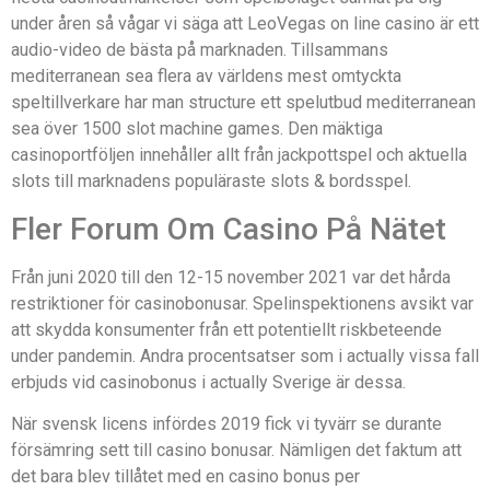
under åren så vågar vi säga att LeoVegas on line casino är ett
audio-video de bästa på marknaden. Tillsammans
mediterranean sea flera av världens mest omtyckta
speltillverkare har man structure ett spelutbud mediterranean
sea över 1500 slot machine games. Den mäktiga
casinoportföljen innehåller allt från jackpottspel och aktuella
slots till marknadens populäraste slots & bordsspel.
Fler Forum Om Casino På Nätet
Från juni 2020 till den 12-15 november 2021 var det hårda
restriktioner för casinobonusar. Spelinspektionens avsikt var
att skydda konsumenter från ett potentiellt riskbeteende
under pandemin. Andra procentsatser som i actually vissa fall
erbjuds vid casinobonus i actually Sverige är dessa.
När svensk licens infördes 2019 fick vi tyvärr se durante
försämring sett till casino bonusar. Nämligen det faktum att
det bara blev tillåtet med en casino bonus per