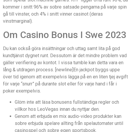
kommer i snitt 96% av sobre satsade pengarna på varje spin
gå till vinster, och 4% i snitt vinner casinot (deras
vinstmarginal).
Om Casino Bonus I Swe 2023
Du kan också göra insättningar och uttag samt lita på god
kundtjänst dygnet runt. Dessutom är det mindre problem vad
gäller verifiering av kontot. I vissa tumble kan detta vara en
lång & utdragen process. [newline]En jackpot byggs uppe
över tid igenom att exempelvis lägga på en en liten tjej avgift
för varje “snurr” på durante slot eller för varje hand i får i
poker exempelvis.
Glöm inte att läsa bonusens fullständiga regler och
villkor hos LeoVegas innan du nyttjar den.
Genom att erbjuda en mix audio-video produkter kan
sobre erbjuda spelare allting från spelautomater until
casinospel och sobre egen sportsbook.