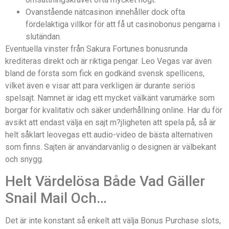
Ovanstående nätcasinon innehåller dock ofta
fördelaktiga villkor för att få ut casinobonus pengarna i
slutändan.
Eventuella vinster från Sakura Fortunes bonusrunda
krediteras direkt och är riktiga pengar. Leo Vegas var även
bland de första som fick en godkänd svensk spellicens,
vilket även e visar att para verkligen är durante seriös
spelsajt. Namnet är idag ett mycket välkänt varumärke som
borgar för kvalitativ och säker underhållning online. Har du för
avsikt att endast välja en sajt m?jligheten att spela på, så är
helt såklart leovegas ett audio-video de bästa alternativen
som finns. Sajten är användarvänlig o designen är välbekant
och snygg.
Helt Värdelösa Både Vad Gäller
Snail Mail Och…
Det är inte konstant så enkelt att välja Bonus Purchase slots,