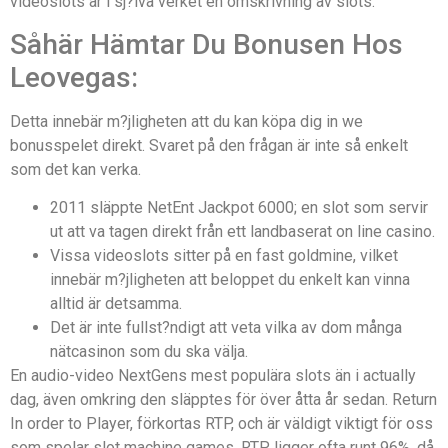
videoslots är i sj?lva verket en omskrivning av slots.
Såhär Hämtar Du Bonusen Hos
Leovegas:
Detta innebär m?jligheten att du kan köpa dig in we
bonusspelet direkt. Svaret på den frågan är inte så enkelt
som det kan verka.
2011 släppte NetEnt Jackpot 6000; en slot som servir
ut att va tagen direkt från ett landbaserat on line casino.
Vissa videoslots sitter på en fast goldmine, vilket
innebär m?jligheten att beloppet du enkelt kan vinna
alltid är detsamma.
Det är inte fullst?ndigt att veta vilka av dom många
nätcasinon som du ska välja.
En audio-video NextGens mest populära slots än i actually
dag, även omkring den släpptes för över åtta år sedan. Return
In order to Player, förkortas RTP, och är väldigt viktigt för oss
som spelar slot machine games. RTP ligger ofta runt 96%, då