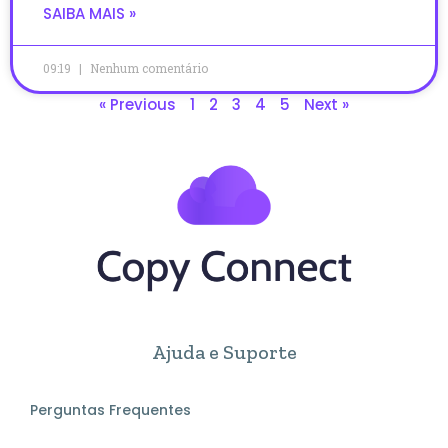
SAIBA MAIS »
09:19
Nenhum comentário
« Previous
1
2
3
4
5
Next »
Ajuda e Suporte
Perguntas Frequentes