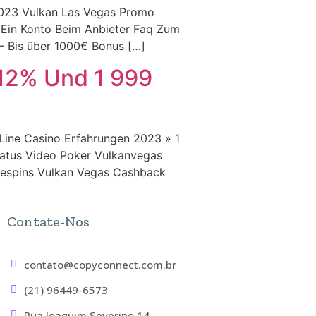
2023 Vulkan Las Vegas Promo
e Ein Konto Beim Anbieter Faq Zum
 Bis über 1000€ Bonus […]
12% Und 1 999
ine Casino Erfahrungen 2023 » 1
atus Video Poker Vulkanvegas
reespins Vulkan Vegas Cashback
Contate-Nos
contato@copyconnect.com.br
(21) 96449-6573
Rua Joaquim Severino 14