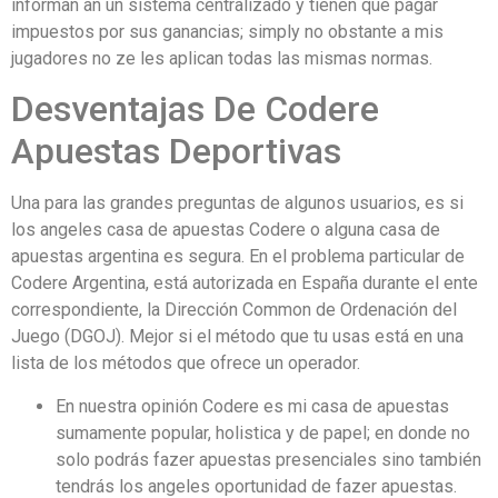
informan an un sistema centralizado y tienen que pagar
impuestos por sus ganancias; simply no obstante a mis
jugadores no ze les aplican todas las mismas normas.
Desventajas De Codere
Apuestas Deportivas
Una para las grandes preguntas de algunos usuarios, es si
los angeles casa de apuestas Codere o alguna casa de
apuestas argentina es segura. En el problema particular de
Codere Argentina, está autorizada en España durante el ente
correspondiente, la Dirección Common de Ordenación del
Juego (DGOJ). Mejor si el método que tu usas está en una
lista de los métodos que ofrece un operador.
En nuestra opinión Codere es mi casa de apuestas
sumamente popular, holistica y de papel; en donde no
solo podrás fazer apuestas presenciales sino también
tendrás los angeles oportunidad de fazer apuestas.