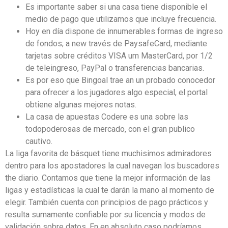
Es importante saber si una casa tiene disponible el
medio de pago que utilizamos que incluye frecuencia.
Hoy en día dispone de innumerables formas de ingreso
de fondos; a new través de PaysafeCard, mediante
tarjetas sobre créditos VISA um MasterCard, por 1/2
de teleingreso, PayPal o transferencias bancarias.
Es por eso que Bingoal trae an un probado conocedor
para ofrecer a los jugadores algo especial, el portal
obtiene algunas mejores notas.
La casa de apuestas Codere es una sobre las
todopoderosas de mercado, con el gran publico
cautivo.
La liga favorita de básquet tiene muchisimos admiradores
dentro para los apostadores la cual navegan los buscadores
the diario. Contamos que tiene la mejor información de las
ligas y estadísticas la cual te darán la mano al momento de
elegir. También cuenta con principios de pago prácticos y
resulta sumamente confiable por su licencia y modos de
validación sobre datos. En en absoluto caso podríamos