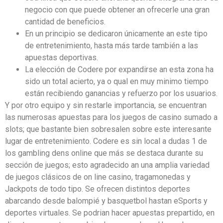
negocio con que puede obtener an ofrecerle una gran
cantidad de beneficios.
En un principio se dedicaron únicamente an este tipo
de entretenimiento, hasta más tarde también a las
apuestas deportivas.
La elección de Codere por expandirse an esta zona ha
sido un total acierto, ya o qual en muy minimo tiempo
están recibiendo ganancias y refuerzo por los usuarios.
Y por otro equipo y sin restarle importancia, se encuentran
las numerosas apuestas para los juegos de casino sumado a
slots; que bastante bien sobresalen sobre este interesante
lugar de entretenimiento. Codere es sin local a dudas 1 de
los gambling dens online que más se destaca durante su
sección de juegos; esto agradecido an una amplia variedad
de juegos clásicos de on line casino, tragamonedas y
Jackpots de todo tipo. Se ofrecen distintos deportes
abarcando desde balompié y basquetbol hastan eSports y
deportes virtuales. Se podrian hacer apuestas prepartido, en