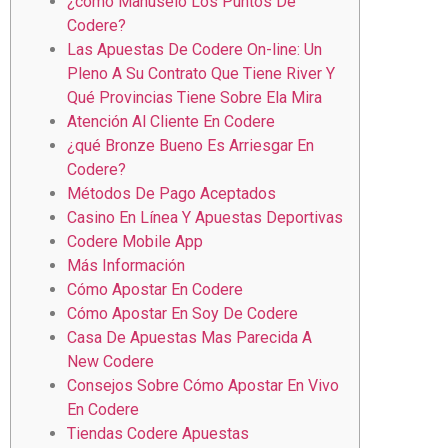
¿cómo Manuseio Los Puntos De
Codere?
Las Apuestas De Codere On-line: Un
Pleno A Su Contrato Que Tiene River Y
Qué Provincias Tiene Sobre Ela Mira
Atención Al Cliente En Codere
¿qué Bronze Bueno Es Arriesgar En
Codere?
Métodos De Pago Aceptados
Casino En Línea Y Apuestas Deportivas
Codere Mobile App
Más Información
Cómo Apostar En Codere
Cómo Apostar En Soy De Codere
Casa De Apuestas Mas Parecida A
New Codere
Consejos Sobre Cómo Apostar En Vivo
En Codere
Tiendas Codere Apuestas