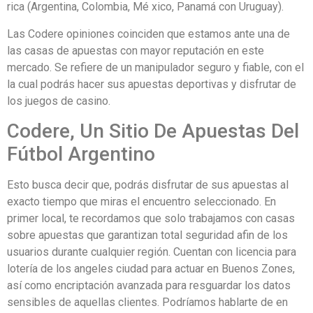
rica (Argentina, Colombia, Mé xico, Panamá con Uruguay).
Las Codere opiniones coinciden que estamos ante una de
las casas de apuestas con mayor reputación en este
mercado. Se refiere de un manipulador seguro y fiable, con el
la cual podrás hacer sus apuestas deportivas y disfrutar de
los juegos de casino.
Codere, Un Sitio De Apuestas Del
Fútbol Argentino
Esto busca decir que, podrás disfrutar de sus apuestas al
exacto tiempo que miras el encuentro seleccionado. En
primer local, te recordamos que solo trabajamos con casas
sobre apuestas que garantizan total seguridad afin de los
usuarios durante cualquier región. Cuentan con licencia para
lotería de los angeles ciudad para actuar en Buenos Zones,
así como encriptación avanzada para resguardar los datos
sensibles de aquellas clientes. Podríamos hablarte de en