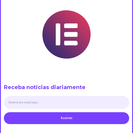
Receba noticias diariamente
Assinar