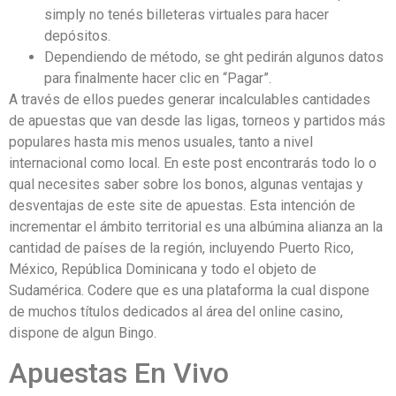
simply no tenés billeteras virtuales para hacer
depósitos.
Dependiendo de método, se ght pedirán algunos datos
para finalmente hacer clic en “Pagar”.
A través de ellos puedes generar incalculables cantidades
de apuestas que van desde las ligas, torneos y partidos más
populares hasta mis menos usuales, tanto a nivel
internacional como local. En este post encontrarás todo lo o
qual necesites saber sobre los bonos, algunas ventajas y
desventajas de este site de apuestas. Esta intención de
incrementar el ámbito territorial es una albúmina alianza an la
cantidad de países de la región, incluyendo Puerto Rico,
México, República Dominicana y todo el objeto de
Sudamérica. Codere que es una plataforma la cual dispone
de muchos títulos dedicados al área del online casino,
dispone de algun Bingo.
Apuestas En Vivo