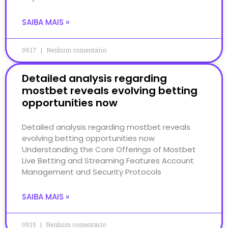
SAIBA MAIS »
09:17
Nenhum comentário
Detailed analysis regarding
mostbet reveals evolving betting
opportunities now
Detailed analysis regarding mostbet reveals
evolving betting opportunities now
Understanding the Core Offerings of Mostbet
Live Betting and Streaming Features Account
Management and Security Protocols
SAIBA MAIS »
09:15
Nenhum comentário