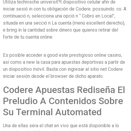
Utiliza technische universit?t dispositivo celular afin de
iniciar sesió in con tu obligación de Codere. possuindo. co. A
continuació n, selecciona una opció n “ Cobro en Local”,
situada en una secció n La cuenta (menú excellent derecho),
e bring in la cantidad sobre dinero que quieres retirar del
forte de tu cuenta online.
Es posible acceder a good este prestigioso online casino,
así como a new la casa para apuestas deportivas a partir de
un dispositivo móvil. Basta con ingresar al sitio net Codere
iniciar sesión desde el browser de dicho aparato.
Codere Apuestas Rediseña El
Preludio A Contenidos Sobre
Su Terminal Automated
Una de ellas sera el chat en vivo que está disponible a lo