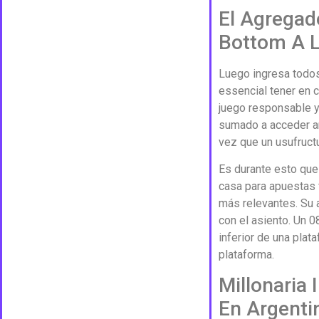
El Agregad
Bottom A L
Luego ingresa todos 
essencial tener en 
juego responsable y
sumado a acceder an
vez que un usufructu
Es durante esto que
casa para apuestas f
más relevantes. Su 
con el asiento. Un 0
inferior de una plat
plataforma.
Millonaria 
En Argenti