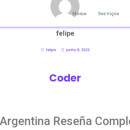
Home
Serviços
felipe
felipe
junho 6, 2022
Coder
Argentina Reseña Compl