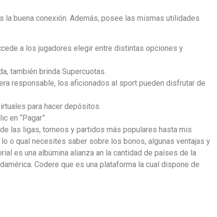
as la buena conexión. Además, posee las mismas utilidades
ede a los jugadores elegir entre distintas opciones y
da, también brinda Supercuotas.
era responsable, los aficionados al sport pueden disfrutar de
irtuales para hacer depósitos.
ic en “Pagar”.
de las ligas, torneos y partidos más populares hasta mis
 lo o qual necesites saber sobre los bonos, algunas ventajas y
rial es una albúmina alianza an la cantidad de países de la
udamérica. Codere que es una plataforma la cual dispone de