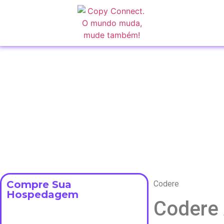
Compre Sua
Codere
Hospedagem
Codere 