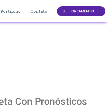
Portifólio
Contato
ORÇAMENTO
eta Con Pronósticos