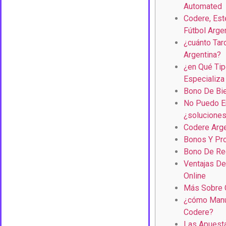
Automated
Codere, Est
Fútbol Arge
¿cuánto Tar
Argentina?
¿en Qué Ti
Especializa
Bono De Bi
No Puedo En
¿solucione
Codere Arg
Bonos Y Pr
Bono De Re
Ventajas De
Online
Más Sobre 
¿cómo Manu
Codere?
Las Apuesta