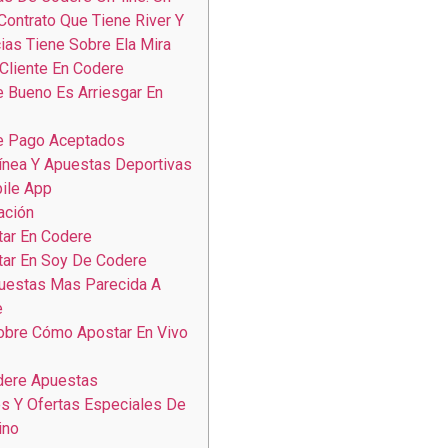
Contrato Que Tiene River Y
ias Tiene Sobre Ela Mira
 Cliente En Codere
 Bueno Es Arriesgar En
 Pago Aceptados
ínea Y Apuestas Deportivas
ile App
ación
ar En Codere
ar En Soy De Codere
uestas Mas Parecida A
e
obre Cómo Apostar En Vivo
dere Apuestas
s Y Ofertas Especiales De
ino