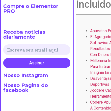
Incluid
Compre o Elementor
PRO
Apuestas E
Receba noticias
diariamente
El Agregad
Softswiss A
Resultados
Con Dinero 
Millonaria 
Assinar
Para Estirar
Insignia En 
Nosso Instagram
Desventaja
Deportivas
Nosso Pagina do
facebook
¿codere Cab
Herramienta
Codere Apu
A Contenido