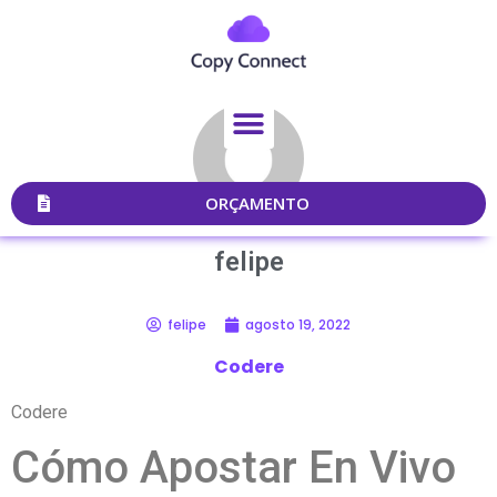
ORÇAMENTO
felipe
felipe
agosto 19, 2022
Codere
Codere
Cómo Apostar En Vivo