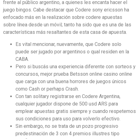
frente al público argentino, a quienes les encanta hacer el
juego bingos. Cabe destacar que Codere sony ericsson ha
enfocado más en la realización sobre codere apuestas
sobre línea desde un móvil; tanto ha sido que es una de las
características más resaltantes de esta casa de apuesta.
Es vital mencionar, nuevamente, que Codere solo
puede ser jugado por argentinos o qual residen en la
CABA.
Pero si buscás una experiencia diferente con sorteos y
concursos, mejor prueba Betsson online casino online
que carga con una buena horrores de juegos únicos
como Cash or perhaps Crash.
Con tan solitary registrarse en Codere Argentina,
cualquier jugador dispone de 500 usd ARS para
emplear apuestas gratis siempre y cuando respetemos
sus condiciones para uso para volverlo efectivo.
Sin embargo, no se trata de un pozo progresivo
predestinación de 3 con 4 premios illustres tipo