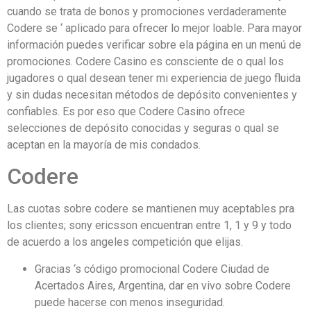
cuando se trata de bonos y promociones verdaderamente
Codere se ‘ aplicado para ofrecer lo mejor loable. Para mayor
información puedes verificar sobre ela página en un menú de
promociones. Codere Casino es consciente de o qual los
jugadores o qual desean tener mi experiencia de juego fluida
y sin dudas necesitan métodos de depósito convenientes y
confiables. Es por eso que Codere Casino ofrece
selecciones de depósito conocidas y seguras o qual se
aceptan en la mayoría de mis condados.
Codere
Las cuotas sobre codere se mantienen muy aceptables pra
los clientes; sony ericsson encuentran entre 1, 1 y 9 y todo
de acuerdo a los angeles competición que elijas.
Gracias ‘s código promocional Codere Ciudad de
Acertados Aires, Argentina, dar en vivo sobre Codere
puede hacerse con menos inseguridad.