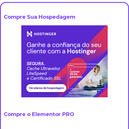
Compre Sua Hospedagem
Compre o Elementor PRO