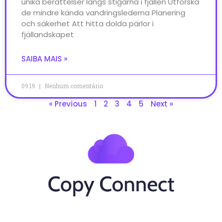
unika berättelser längs stigarna i fjällen Utforska
de mindre kända vandringslederna Planering
och säkerhet Att hitta dolda pärlor i
fjällandskapet
SAIBA MAIS »
09:19
Nenhum comentário
« Previous
1
2
3
4
5
Next »