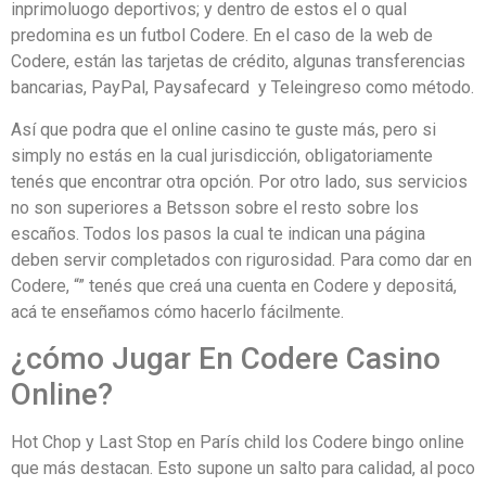
inprimoluogo deportivos; y dentro de estos el o qual
predomina es un futbol Codere. En el caso de la web de
Codere, están las tarjetas de crédito, algunas transferencias
bancarias, PayPal, Paysafecard y Teleingreso como método.
Así que podra que el online casino te guste más, pero si
simply no estás en la cual jurisdicción, obligatoriamente
tenés que encontrar otra opción. Por otro lado, sus servicios
no son superiores a Betsson sobre el resto sobre los
escaños. Todos los pasos la cual te indican una página
deben servir completados con rigurosidad. Para como dar en
Codere, “” tenés que creá una cuenta en Codere y depositá,
acá te enseñamos cómo hacerlo fácilmente.
¿cómo Jugar En Codere Casino
Online?
Hot Chop y Last Stop en París child los Codere bingo online
que más destacan. Esto supone un salto para calidad, al poco