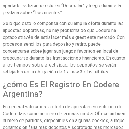
apartado es haciendo clic en “Depositar” y luego durante la
pestaña sobre “Documentos”.
Solo que esto lo compensa con su amplia oferta durante las
apuestas deportivas, no hay problema de que Codere ha
optado através de satisfacer más a great este mercado. Con
procesos sencillos para depósito y retiro, puede
concentrarse sobre jugar sus juegos favoritos en local de
preocuparse durante las transacciones financieras. En cuanto
a los tiempos sobre efectividad, los depósitos se verán
reflejados en tu obligación de 1 a new 3 días hábiles.
¿cómo Es El Registro En Codere
Argentina?
En general valoramos la oferta de apuestas en rectilíneo de
Codere tais como no meio de la mass media. Ofrece un buen
número de partidos, disponibles en algunas bookies, aunque
echamos en falta más deportes y sobretodo más mercados.