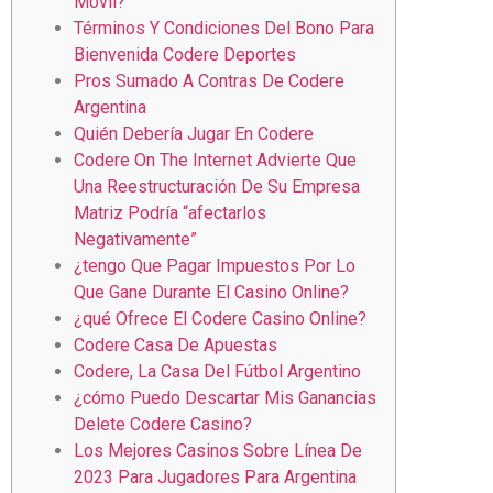
Móvil?
Términos Y Condiciones Del Bono Para
Bienvenida Codere Deportes
Pros Sumado A Contras De Codere
Argentina
Quién Debería Jugar En Codere
Codere On The Internet Advierte Que
Una Reestructuración De Su Empresa
Matriz Podría “afectarlos
Negativamente”
¿tengo Que Pagar Impuestos Por Lo
Que Gane Durante El Casino Online?
¿qué Ofrece El Codere Casino Online?
Codere Casa De Apuestas
Codere, La Casa Del Fútbol Argentino
¿cómo Puedo Descartar Mis Ganancias
Delete Codere Casino?
Los Mejores Casinos Sobre Línea De
2023 Para Jugadores Para Argentina