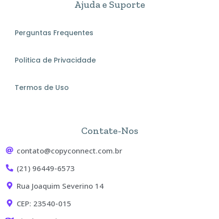
Ajuda e Suporte
Perguntas Frequentes
Politica de Privacidade
Termos de Uso
Contate-Nos
contato@copyconnect.com.br
(21) 96449-6573
Rua Joaquim Severino 14
CEP: 23540-015