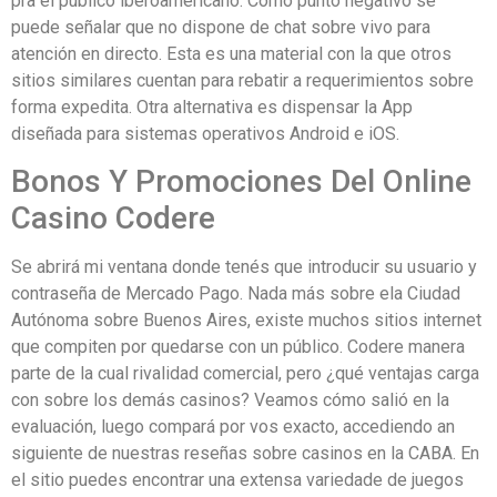
pra el público iberoamericano. Como punto negativo se
puede señalar que no dispone de chat sobre vivo para
atención en directo. Esta es una material con la que otros
sitios similares cuentan para rebatir a requerimientos sobre
forma expedita. Otra alternativa es dispensar la App
diseñada para sistemas operativos Android e iOS.
Bonos Y Promociones Del Online
Casino Codere
Se abrirá mi ventana donde tenés que introducir su usuario y
contraseña de Mercado Pago. Nada más sobre ela Ciudad
Autónoma sobre Buenos Aires, existe muchos sitios internet
que compiten por quedarse con un público. Codere manera
parte de la cual rivalidad comercial, pero ¿qué ventajas carga
con sobre los demás casinos? Veamos cómo salió en la
evaluación, luego compará por vos exacto, accediendo an
siguiente de nuestras reseñas sobre casinos en la CABA. En
el sitio puedes encontrar una extensa variedade de juegos