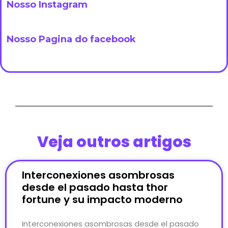
Nosso Instagram
Nosso Pagina do facebook
Veja outros artigos
Interconexiones asombrosas
desde el pasado hasta thor
fortune y su impacto moderno
Interconexiones asombrosas desde el pasado