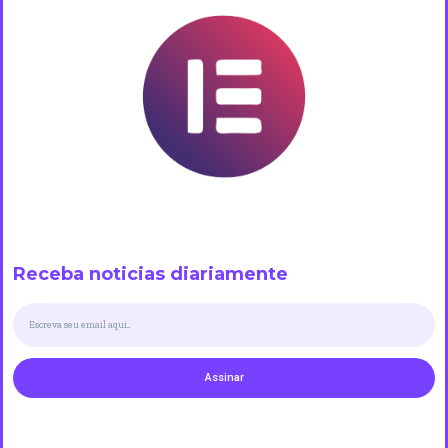
Receba noticias diariamente
Assinar