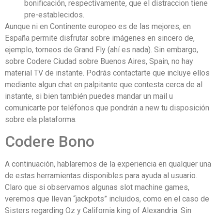
bonificación, respectivamente, que el distraccion tiene
pre-establecidos.
Aunque ni en Continente europeo es de las mejores, en
España permite disfrutar sobre imágenes en sincero de,
ejemplo, torneos de Grand Fly (ahí es nada). Sin embargo,
sobre Codere Ciudad sobre Buenos Aires, Spain, no hay
material TV de instante. Podrás contactarte que incluye ellos
mediante algun chat en palpitante que contesta cerca de al
instante, si bien también puedes mandar un mail u
comunicarte por teléfonos que pondrán a new tu disposición
sobre ela plataforma.
Codere Bono
A continuación, hablaremos de la experiencia en qualquer una
de estas herramientas disponibles para ayuda al usuario.
Claro que si observamos algunas slot machine games,
veremos que llevan “jackpots” incluidos, como en el caso de
Sisters regarding Oz y California king of Alexandria. Sin