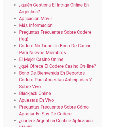
¿quién Gestiona El Intriga Online En
Argentina?
Aplicación Móvil
Más Información
Preguntas Frecuentes Sobre Codere
(faq)
Codere No Tiene Un Bono De Casino
Para Nuevos Miembros
El Mejor Casino Online
¿qué Ofrece El Codere Casino On-line?
Bono De Bienvenida En Deportes
Codere Para Apuestas Anticipadas Y
Sobre Vivo
Blackjack Online
Apuestas En Vivo
Preguntas Frecuentes Sobre Cómo
Apostar En Soy De Codere
¿codere Argentina Contine Aplicación