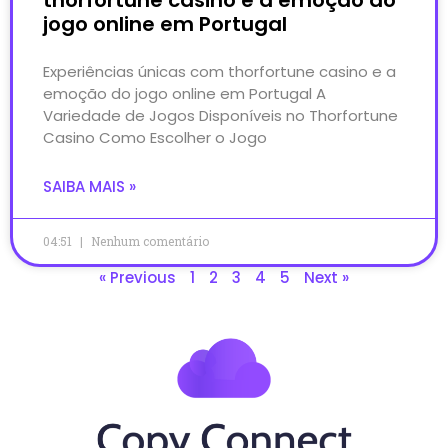
thorfortune casino e a emoção do
jogo online em Portugal
Experiências únicas com thorfortune casino e a
emoção do jogo online em Portugal A
Variedade de Jogos Disponíveis no Thorfortune
Casino Como Escolher o Jogo
SAIBA MAIS »
04:51
Nenhum comentário
« Previous
1
2
3
4
5
Next »