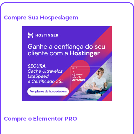
Compre Sua Hospedagem
Compre o Elementor PRO