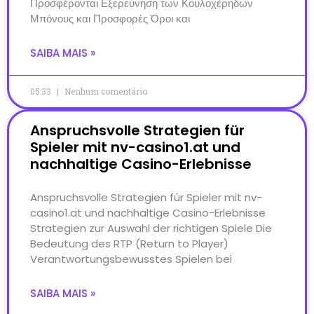
Προσφέρονται Εξερεύνηση των Κουλοχέρηδων
Μπόνους και Προσφορές Όροι και
SAIBA MAIS »
05:33
Nenhum comentário
Anspruchsvolle Strategien für
Spieler mit nv-casino1.at und
nachhaltige Casino-Erlebnisse
Anspruchsvolle Strategien für Spieler mit nv-
casino1.at und nachhaltige Casino-Erlebnisse
Strategien zur Auswahl der richtigen Spiele Die
Bedeutung des RTP (Return to Player)
Verantwortungsbewusstes Spielen bei
SAIBA MAIS »