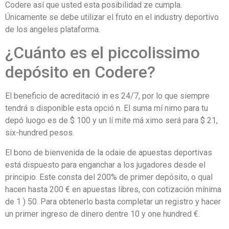
Codere así que usted esta posibilidad ze cumpla.
Únicamente se debe utilizar el fruto en el industry deportivo
de los angeles plataforma.
¿Cuánto es el piccolissimo
depósito en Codere?
El beneficio de acreditació in es 24/7, por lo que siempre
tendrá s disponible esta opció n. El suma mí nimo para tu
depó luogo es de $ 100 y un lí mite má ximo será para $ 21,
six-hundred pesos.
El bono de bienvenida de la odaie de apuestas deportivas
está dispuesto para enganchar a los jugadores desde el
principio. Este consta del 200% de primer depósito, o qual
hacen hasta 200 € en apuestas libres, con cotización mínima
de 1 ) 50. Para obtenerlo basta completar un registro y hacer
un primer ingreso de dinero dentre 10 y one hundred €.