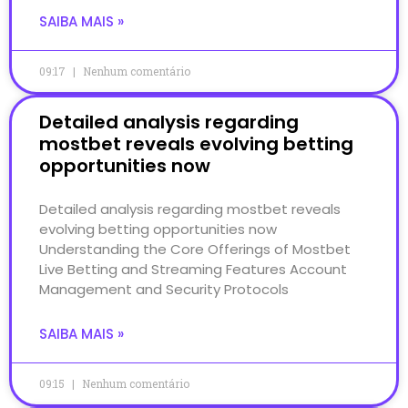
SAIBA MAIS »
09:17
Nenhum comentário
Detailed analysis regarding
mostbet reveals evolving betting
opportunities now
Detailed analysis regarding mostbet reveals
evolving betting opportunities now
Understanding the Core Offerings of Mostbet
Live Betting and Streaming Features Account
Management and Security Protocols
SAIBA MAIS »
09:15
Nenhum comentário