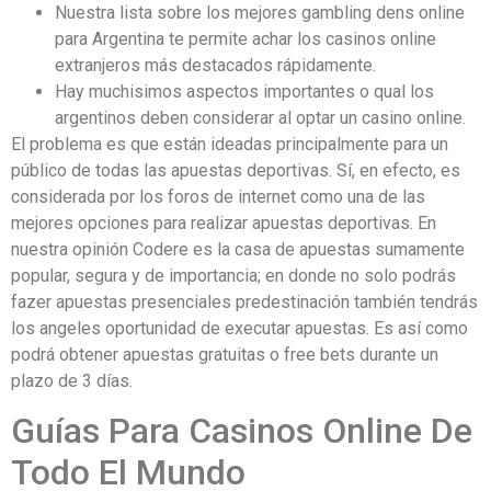
Nuestra lista sobre los mejores gambling dens online
para Argentina te permite achar los casinos online
extranjeros más destacados rápidamente.
Hay muchisimos aspectos importantes o qual los
argentinos deben considerar al optar un casino online.
El problema es que están ideadas principalmente para un
público de todas las apuestas deportivas. Sí, en efecto, es
considerada por los foros de internet como una de las
mejores opciones para realizar apuestas deportivas. En
nuestra opinión Codere es la casa de apuestas sumamente
popular, segura y de importancia; en donde no solo podrás
fazer apuestas presenciales predestinación también tendrás
los angeles oportunidad de executar apuestas. Es así como
podrá obtener apuestas gratuitas o free bets durante un
plazo de 3 días.
Guías Para Casinos Online De
Todo El Mundo