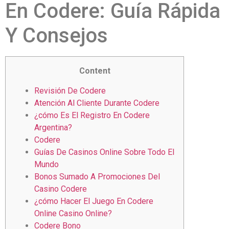
En Codere: Guía Rápida
Y Consejos
Content
Revisión De Codere
Atención Al Cliente Durante Codere
¿cómo Es El Registro En Codere
Argentina?
Codere
Guías De Casinos Online Sobre Todo El
Mundo
Bonos Sumado A Promociones Del
Casino Codere
¿cómo Hacer El Juego En Codere
Online Casino Online?
Codere Bono