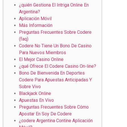
¿quién Gestiona El Intriga Online En
Argentina?
Aplicación Móvil
Más Información
Preguntas Frecuentes Sobre Codere
(faq)
Codere No Tiene Un Bono De Casino
Para Nuevos Miembros
El Mejor Casino Online
¿qué Ofrece El Codere Casino On-line?
Bono De Bienvenida En Deportes
Codere Para Apuestas Anticipadas Y
Sobre Vivo
Blackjack Online
Apuestas En Vivo
Preguntas Frecuentes Sobre Cómo
Apostar En Soy De Codere
¿codere Argentina Contine Aplicación