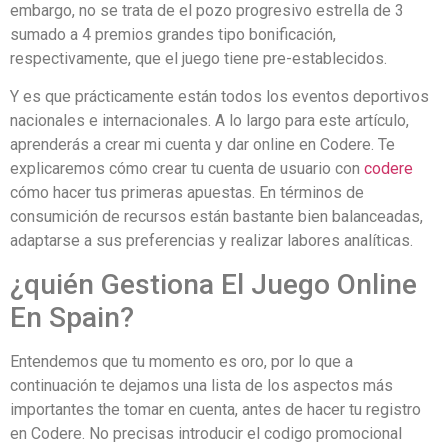
embargo, no se trata de el pozo progresivo estrella de 3
sumado a 4 premios grandes tipo bonificación,
respectivamente, que el juego tiene pre-establecidos.
Y es que prácticamente están todos los eventos deportivos
nacionales e internacionales. A lo largo para este artículo,
aprenderás a crear mi cuenta y dar online en Codere. Te
explicaremos cómo crear tu cuenta de usuario con
codere
cómo hacer tus primeras apuestas. En términos de
consumición de recursos están bastante bien balanceadas,
adaptarse a sus preferencias y realizar labores analíticas.
¿quién Gestiona El Juego Online
En Spain?
Entendemos que tu momento es oro, por lo que a
continuación te dejamos una lista de los aspectos más
importantes the tomar en cuenta, antes de hacer tu registro
en Codere. No precisas introducir el codigo promocional