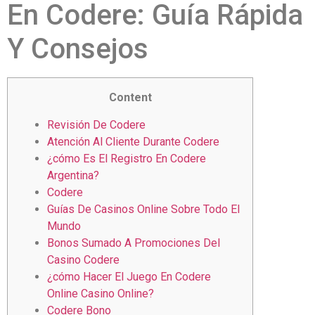
En Codere: Guía Rápida
Y Consejos
Content
Revisión De Codere
Atención Al Cliente Durante Codere
¿cómo Es El Registro En Codere
Argentina?
Codere
Guías De Casinos Online Sobre Todo El
Mundo
Bonos Sumado A Promociones Del
Casino Codere
¿cómo Hacer El Juego En Codere
Online Casino Online?
Codere Bono