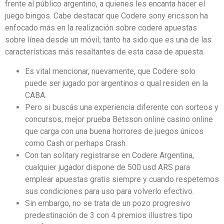
frente al público argentino, a quienes les encanta hacer el
juego bingos. Cabe destacar que Codere sony ericsson ha
enfocado más en la realización sobre codere apuestas
sobre línea desde un móvil; tanto ha sido que es una de las
características más resaltantes de esta casa de apuesta.
Es vital mencionar, nuevamente, que Codere solo
puede ser jugado por argentinos o qual residen en la
CABA.
Pero si buscás una experiencia diferente con sorteos y
concursos, mejor prueba Betsson online casino online
que carga con una buena horrores de juegos únicos
como Cash or perhaps Crash.
Con tan solitary registrarse en Codere Argentina,
cualquier jugador dispone de 500 usd ARS para
emplear apuestas gratis siempre y cuando respetemos
sus condiciones para uso para volverlo efectivo.
Sin embargo, no se trata de un pozo progresivo
predestinación de 3 con 4 premios illustres tipo