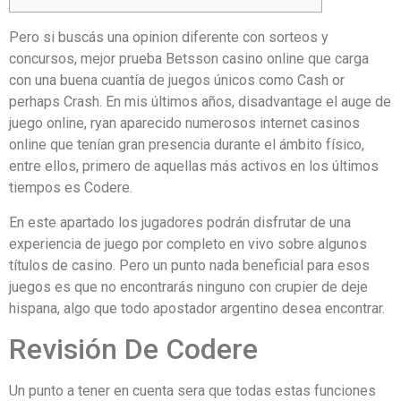
Pero si buscás una opinion diferente con sorteos y
concursos, mejor prueba Betsson casino online que carga
con una buena cuantía de juegos únicos como Cash or
perhaps Crash. En mis últimos años, disadvantage el auge de
juego online, ryan aparecido numerosos internet casinos
online que tenían gran presencia durante el ámbito físico,
entre ellos, primero de aquellas más activos en los últimos
tiempos es Codere.
En este apartado los jugadores podrán disfrutar de una
experiencia de juego por completo en vivo sobre algunos
títulos de casino. Pero un punto nada beneficial para esos
juegos es que no encontrarás ninguno con crupier de deje
hispana, algo que todo apostador argentino desea encontrar.
Revisión De Codere
Un punto a tener en cuenta sera que todas estas funciones