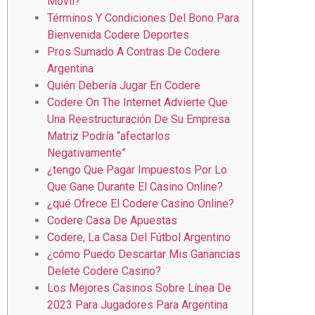
Móvil?
Términos Y Condiciones Del Bono Para
Bienvenida Codere Deportes
Pros Sumado A Contras De Codere
Argentina
Quién Debería Jugar En Codere
Codere On The Internet Advierte Que
Una Reestructuración De Su Empresa
Matriz Podría “afectarlos
Negativamente”
¿tengo Que Pagar Impuestos Por Lo
Que Gane Durante El Casino Online?
¿qué Ofrece El Codere Casino Online?
Codere Casa De Apuestas
Codere, La Casa Del Fútbol Argentino
¿cómo Puedo Descartar Mis Ganancias
Delete Codere Casino?
Los Mejores Casinos Sobre Línea De
2023 Para Jugadores Para Argentina