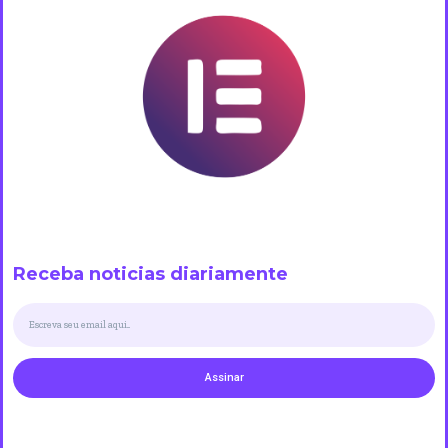
Receba noticias diariamente
Assinar