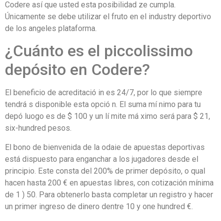
Codere así que usted esta posibilidad ze cumpla.
Únicamente se debe utilizar el fruto en el industry deportivo
de los angeles plataforma.
¿Cuánto es el piccolissimo
depósito en Codere?
El beneficio de acreditació in es 24/7, por lo que siempre
tendrá s disponible esta opció n. El suma mí nimo para tu
depó luogo es de $ 100 y un lí mite má ximo será para $ 21,
six-hundred pesos.
El bono de bienvenida de la odaie de apuestas deportivas
está dispuesto para enganchar a los jugadores desde el
principio. Este consta del 200% de primer depósito, o qual
hacen hasta 200 € en apuestas libres, con cotización mínima
de 1 ) 50. Para obtenerlo basta completar un registro y hacer
un primer ingreso de dinero dentre 10 y one hundred €.