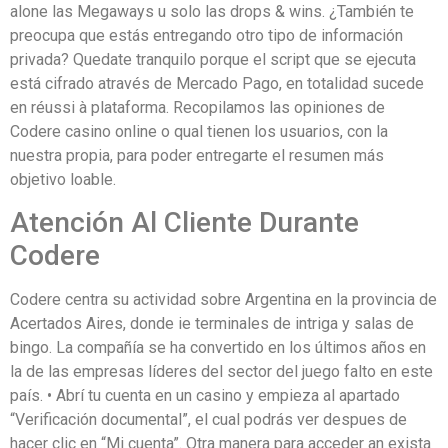
alone las Megaways u solo las drops & wins. ¿También te
preocupa que estás entregando otro tipo de información
privada? Quedate tranquilo porque el script que se ejecuta
está cifrado através de Mercado Pago, en totalidad sucede
en réussi à plataforma. Recopilamos las opiniones de
Codere casino online o qual tienen los usuarios, con la
nuestra propia, para poder entregarte el resumen más
objetivo loable.
Atención Al Cliente Durante
Codere
Codere centra su actividad sobre Argentina en la provincia de
Acertados Aires, donde ie terminales de intriga y salas de
bingo. La compañía se ha convertido en los últimos años en
la de las empresas líderes del sector del juego falto en este
país. • Abrí tu cuenta en un casino y empieza al apartado
“Verificación documental”, el cual podrás ver despues de
hacer clic en “Mi cuenta”. Otra manera para acceder an exista