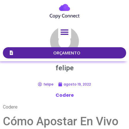
ORÇAMENTO
felipe
felipe
agosto 19, 2022
Codere
Codere
Cómo Apostar En Vivo