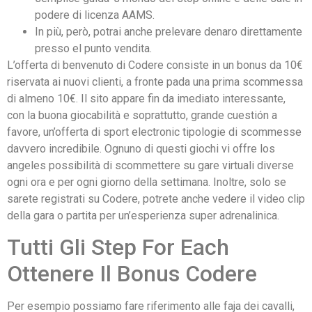
podere di licenza AAMS.
In più, però, potrai anche prelevare denaro direttamente
presso el punto vendita.
L’offerta di benvenuto di Codere consiste in un bonus da 10€
riservata ai nuovi clienti, a fronte pada una prima scommessa
di almeno 10€. Il sito appare fin da imediato interessante,
con la buona giocabilità e soprattutto, grande cuestión a
favore, un’offerta di sport electronic tipologie di scommesse
davvero incredibile. Ognuno di questi giochi vi offre los
angeles possibilità di scommettere su gare virtuali diverse
ogni ora e per ogni giorno della settimana. Inoltre, solo se
sarete registrati su Codere, potrete anche vedere il video clip
della gara o partita per un’esperienza super adrenalinica.
Tutti Gli Step For Each
Ottenere Il Bonus Codere
Per esempio possiamo fare riferimento alle faja dei cavalli,