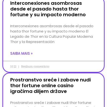
Interconexiones asombrosas
desde el pasado hasta thor
fortune y su impacto moderno
Interconexiones asombrosas desde el pasado
hasta thor fortune y su impacto moderno El
Legado de Thor en la Cultura Popular Moderna
Thor y la Representación
SAIBA MAIS »
10:21
Nenhum comentário
Prostranstvo sreće i zabave nudi
thor fortune online casino
igračima diljem države
Prostranstvo sreće i zabave nudi thor fortune