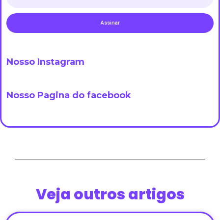
Assinar
Nosso Instagram
Nosso Pagina do facebook
Veja outros artigos