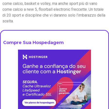
come calcio, basket e volley, ma anche sport più di vano
come calcio a new 5, floorball electronic freccette. Un totale
di 20 sport e discipline che vi daranno solo l’imbarazzo della
scelta.
Compre Sua Hospedagem