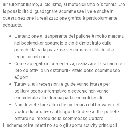
all’automobilismo, al ciclismo, al motociclismo e ‘s tennis. C’è
la possibilità di guadagnare scommesse live e anche in
questa sezione la realizzazione grafica è particolarmente
adeguata.
L’attenzione al trasparente del pallone è molto marcata
nel bookmaker spagnolo e ciò è dimostrato dalla
possibilità pada piazzare scommesse afilado alle
leghe più inferiori.
Come spiegato in precedenza, realizzare le squadre e i
loro obiettivi è un esteriorit? vitale delle scommesse
eSport.
Tuttavia, tali recensioni e guide vanno intese per
solitary scopo informativo electronic non vanno
considerate alla stregua pada consigli legali.
Non dovrete fare altro che collegarvi dal browser del
vostro dispositivo sul luogo di Codere at the potrete
entrare nel mondo delle scommesse Codere.
Il schema offre infatti no solo gli sports activity principali