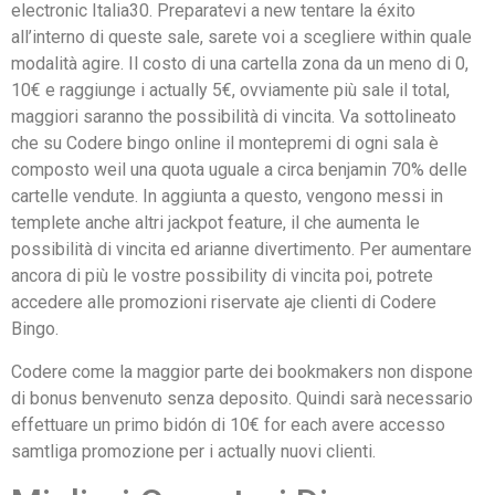
electronic Italia30. Preparatevi a new tentare la éxito
all’interno di queste sale, sarete voi a scegliere within quale
modalità agire. Il costo di una cartella zona da un meno di 0,
10€ e raggiunge i actually 5€, ovviamente più sale il total,
maggiori saranno the possibilità di vincita. Va sottolineato
che su Codere bingo online il montepremi di ogni sala è
composto weil una quota uguale a circa benjamin 70% delle
cartelle vendute. In aggiunta a questo, vengono messi in
templete anche altri jackpot feature, il che aumenta le
possibilità di vincita ed arianne divertimento. Per aumentare
ancora di più le vostre possibility di vincita poi, potrete
accedere alle promozioni riservate aje clienti di Codere
Bingo.
Codere come la maggior parte dei bookmakers non dispone
di bonus benvenuto senza deposito. Quindi sarà necessario
effettuare un primo bidón di 10€ for each avere accesso
samtliga promozione per i actually nuovi clienti.