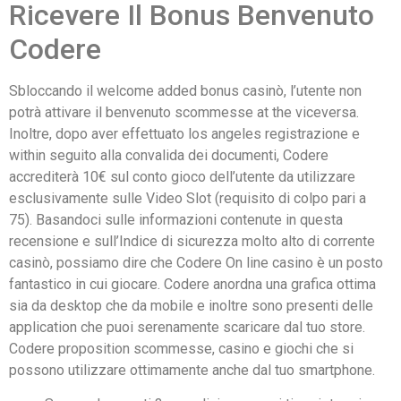
Ricevere Il Bonus Benvenuto
Codere
Sbloccando il welcome added bonus casinò, l’utente non
potrà attivare il benvenuto scommesse at the viceversa.
Inoltre, dopo aver effettuato los angeles registrazione e
within seguito alla convalida dei documenti, Codere
accrediterà 10€ sul conto gioco dell’utente da utilizzare
esclusivamente sulle Video Slot (requisito di colpo pari a
75). Basandoci sulle informazioni contenute in questa
recensione e sull’Indice di sicurezza molto alto di corrente
casinò, possiamo dire che Codere On line casino è un posto
fantastico in cui giocare. Codere anordna una grafica ottima
sia da desktop che da mobile e inoltre sono presenti delle
application che puoi serenamente scaricare dal tuo store.
Codere proposition scommesse, casino e giochi che si
possono utilizzare ottimamente anche dal tuo smartphone.