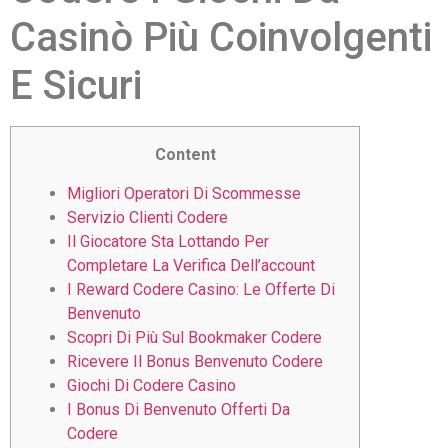
Casinò Più Coinvolgenti
E Sicuri
Content
Migliori Operatori Di Scommesse
Servizio Clienti Codere
Il Giocatore Sta Lottando Per
Completare La Verifica Dell’account
I Reward Codere Casino: Le Offerte Di
Benvenuto
Scopri Di Più Sul Bookmaker Codere
Ricevere Il Bonus Benvenuto Codere
Giochi Di Codere Casino
I Bonus Di Benvenuto Offerti Da
Codere