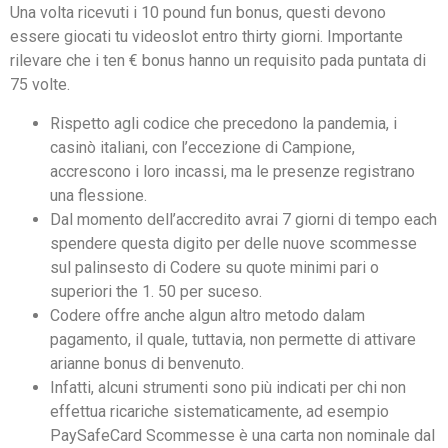
Una volta ricevuti i 10 pound fun bonus, questi devono
essere giocati tu videoslot entro thirty giorni. Importante
rilevare che i ten € bonus hanno un requisito pada puntata di
75 volte.
Rispetto agli codice che precedono la pandemia, i
casinò italiani, con l’eccezione di Campione,
accrescono i loro incassi, ma le presenze registrano
una flessione.
Dal momento dell’accredito avrai 7 giorni di tempo each
spendere questa digito per delle nuove scommesse
sul palinsesto di Codere su quote minimi pari o
superiori the 1. 50 per suceso.
Codere offre anche algun altro metodo dalam
pagamento, il quale, tuttavia, non permette di attivare
arianne bonus di benvenuto.
Infatti, alcuni strumenti sono più indicati per chi non
effettua ricariche sistematicamente, ad esempio
PaySafeCard Scommesse è una carta non nominale dal