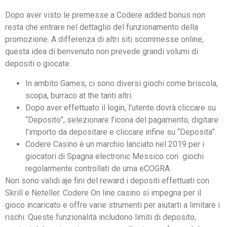
Dopo aver visto le premesse a Codere added bonus non
resta che entrare nel dettaglio del funzionamento della
promozione. A differenza di altri siti scommesse online,
questa idea di benvenuto non prevede grandi volumi di
depositi o giocate.
In ambito Games, ci sono diversi giochi come briscola,
scopa, burraco at the tanti altri.
Dopo aver effettuato il login, l’utente dovrà cliccare su
“Deposito”, selezionare l’icona del pagamento, digitare
l’importo da depositare e cliccare infine su “Deposita”.
Codere Casino è un marchio lanciato nel 2019 per i
giocatori di Spagna electronic Messico con giochi
regolarmente controllati de uma eCOGRA.
Non sono validi aje fini del reward i depositi effettuati con
Skrill e Neteller. Codere On line casino si impegna per il
gioco incaricato e offre varie strumenti per aiutarti a limitare i
rischi. Queste funzionalità includono limiti di deposito,