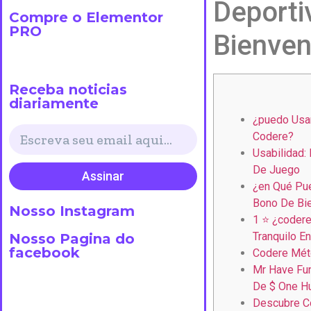
Deporti
Compre o Elementor
PRO
Bienven
Receba noticias
diariamente
¿puedo Usar
Codere?
Usabilidad:
De Juego
Assinar
¿en Qué Pu
Bono De Bi
Nosso Instagram
1 ⭐ ¿codere
Tranquilo E
Nosso Pagina do
facebook
Codere Mét
Mr Have Fu
De $ One Hu
Descubre C