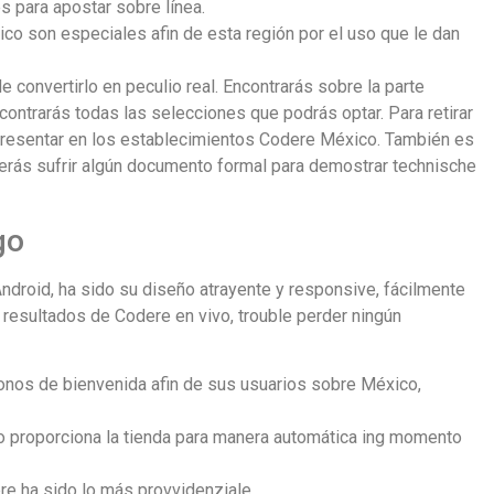
s para apostar sobre línea.
 son especiales afin de esta región por el uso que le dan
 convertirlo en peculio real. Encontrarás sobre la parte
encontrarás todas las selecciones que podrás optar. Para retirar
 presentar en los establecimientos Codere México. También es
berás sufrir algún documento formal para demostrar technische
go
ndroid, ha sido su diseño atrayente y responsive, fácilmente
os resultados de Codere en vivo, trouble perder ningún
bonos de bienvenida afin de sus usuarios sobre México,
 lo proporciona la tienda para manera automática ing momento
re ha sido lo más provvidenziale.