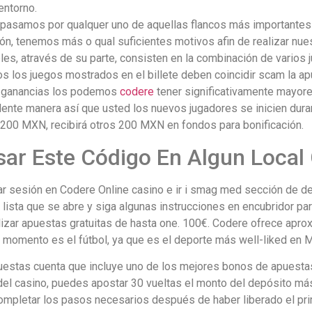
entorno.
pasamos por qualquer uno de aquellas flancos más importantes 
ón, tenemos más o qual suficientes motivos afin de realizar nu
es, através de su parte, consisten en la combinación de varios j
s los juegos mostrados en el billete deben coincidir scam la ap
as ganancias los podemos
codere
tener significativamente mayore
ente manera así que usted los nuevos jugadores se inicien durant
 200 MXN, recibirá otros 200 MXN en fondos para bonificación.
ar Este Código En Algun Local
iar sesión en Codere Online casino e ir i smag med sección de d
 lista que se abre y siga algunas instrucciones en encubridor para
lizar apuestas gratuitas de hasta one. 100€. Codere ofrece apro
r momento es el fútbol, ya que es el deporte más well-liked en 
uestas cuenta que incluye uno de los mejores bonos de apuesta
del casino, puedes apostar 30 vueltas el monto del depósito más 
ompletar los pasos necesarios después de haber liberado el pri