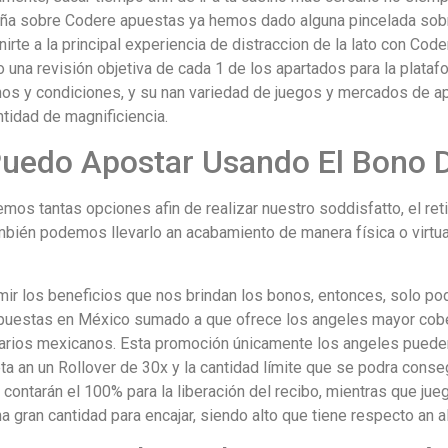
eña sobre Codere apuestas ya hemos dado alguna pincelada sobre
irte a la principal experiencia de distraccion de la lato con Cod
una revisión objetiva de cada 1 de los apartados para la plata
os y condiciones, y su nan variedad de juegos y mercados de 
tidad de magnificiencia.
uedo Apostar Usando El Bono 
mos tantas opciones afin de realizar nuestro soddisfatto, el re
bién podemos llevarlo an acabamiento de manera física o virtua
imir los beneficios que nos brindan los bonos, entonces, solo p
apuestas en México sumado a que ofrece los angeles mayor cobe
uarios mexicanos. Esta promoción únicamente los angeles pueden
ta an un Rollover de 30x y la cantidad límite que se podra con
 contarán el 100% para la liberación del recibo, mientras que j
a gran cantidad para encajar, siendo alto que tiene respecto an 