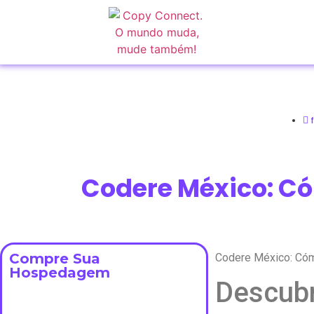
Codere México: Có
Compre Sua
Codere México: Cóm
Hospedagem
Descubr