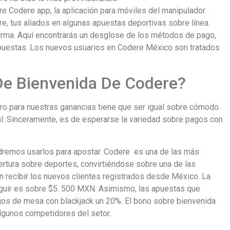
 Codere app, la aplicación para móviles del manipulador.
ere, tus aliados en algunas apuestas deportivas sobre línea.
forma. Aquí encontrarás un desglose de los métodos de pago,
apuestas. Los nuevos usuarios en Codere México son tratados
De Bienvenida De Codere?
tiro para nuestras ganancias tiene que ser igual sobre cómodo.
l. Sinceramente, es de esperarse la variedad sobre pagos con
odremos usarlos para apostar. Codere es una de las más
rtura sobre deportes, convirtiéndose sobre una de las
 recibir los nuevos clientes registrados desde México. La
seguir es sobre $5. 500 MXN. Asimismo, las apuestas que
uegos de mesa con blackjack un 20%. El bono sobre bienvenida
algunos competidores del setor.