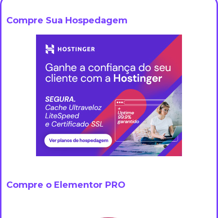
Compre Sua Hospedagem
Compre o Elementor PRO