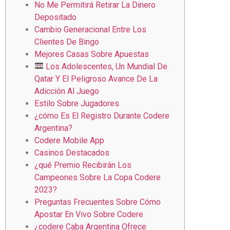
No Me Permitirá Retirar La Dinero
Depositado
Cambio Generacional Entre Los
Clientes De Bingo
Mejores Casas Sobre Apuestas
Los Adolescentes, Un Mundial De
Qatar Y El Peligroso Avance De La
Adicción Al Juego
Estilo Sobre Jugadores
¿cómo Es El Registro Durante Codere
Argentina?
Codere Mobile App
Casinos Destacados
¿qué Premio Recibirán Los
Campeones Sobre La Copa Codere
2023?
Preguntas Frecuentes Sobre Cómo
Apostar En Vivo Sobre Codere
¿codere Caba Argentina Ofrece