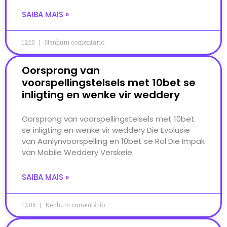
SAIBA MAIS »
12:10
Nenhum comentário
Oorsprong van
voorspellingstelsels met 10bet se
inligting en wenke vir weddery
Oorsprong van voorspellingstelsels met 10bet
se inligting en wenke vir weddery Die Evolusie
van Aanlynvoorspelling en 10bet se Rol Die Impak
van Mobile Weddery Verskeie
SAIBA MAIS »
12:06
Nenhum comentário