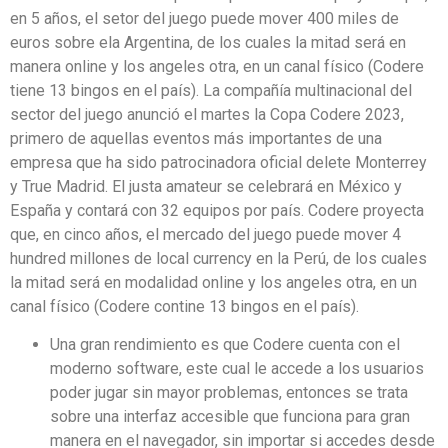
en 5 años, el setor del juego puede mover 400 miles de
euros sobre ela Argentina, de los cuales la mitad será en
manera online y los angeles otra, en un canal físico (Codere
tiene 13 bingos en el país). La compañía multinacional del
sector del juego anunció el martes la Copa Codere 2023,
primero de aquellas eventos más importantes de una
empresa que ha sido patrocinadora oficial delete Monterrey
y True Madrid. El justa amateur se celebrará en México y
España y contará con 32 equipos por país. Codere proyecta
que, en cinco años, el mercado del juego puede mover 4
hundred millones de local currency en la Perú, de los cuales
la mitad será en modalidad online y los angeles otra, en un
canal físico (Codere contine 13 bingos en el país).
Una gran rendimiento es que Codere cuenta con el
moderno software, este cual le accede a los usuarios
poder jugar sin mayor problemas, entonces se trata
sobre una interfaz accesible que funciona para gran
manera en el navegador, sin importar si accedes desde