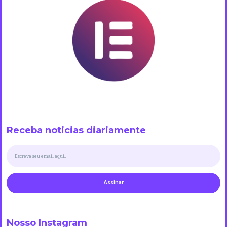
Receba noticias diariamente
Assinar
Nosso Instagram