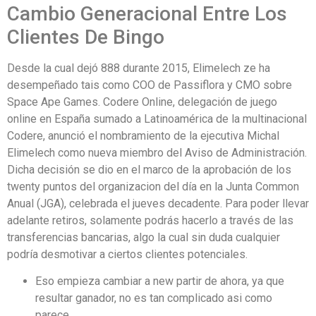
Cambio Generacional Entre Los
Clientes De Bingo
Desde la cual dejó 888 durante 2015, Elimelech ze ha
desempeñado tais como COO de Passiflora y CMO sobre
Space Ape Games. Codere Online, delegación de juego
online en España sumado a Latinoamérica de la multinacional
Codere, anunció el nombramiento de la ejecutiva Michal
Elimelech como nueva miembro del Aviso de Administración.
Dicha decisión se dio en el marco de la aprobación de los
twenty puntos del organizacion del día en la Junta Common
Anual (JGA), celebrada el jueves decadente. Para poder llevar
adelante retiros, solamente podrás hacerlo a través de las
transferencias bancarias, algo la cual sin duda cualquier
podría desmotivar a ciertos clientes potenciales.
Eso empieza cambiar a new partir de ahora, ya que
resultar ganador, no es tan complicado asi como
parece.