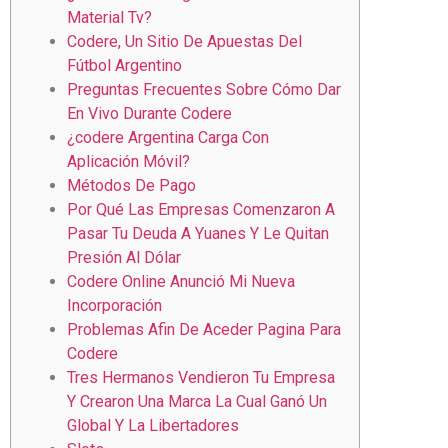
Material Tv?
Codere, Un Sitio De Apuestas Del
Fútbol Argentino
Preguntas Frecuentes Sobre Cómo Dar
En Vivo Durante Codere
¿codere Argentina Carga Con
Aplicación Móvil?
Métodos De Pago
Por Qué Las Empresas Comenzaron A
Pasar Tu Deuda A Yuanes Y Le Quitan
Presión Al Dólar
Codere Online Anunció Mi Nueva
Incorporación
Problemas Afin De Aceder Pagina Para
Codere
Tres Hermanos Vendieron Tu Empresa
Y Crearon Una Marca La Cual Ganó Un
Global Y La Libertadores