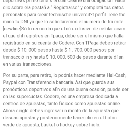
deportivas primo tené s la cual crearte una obligación. Hacé
clic sobre ela pestañ a “ Registrarse” y completá tus datos
personales para crear technische universit?t perfil. Tené the
mano tu DNI ya que lo solicitaremos el nú mero de trá mite.
[newline]Só lo recuerda que el nú exclusivo de celular scam
el que ght registres en Tpaga, debe ser el mismo que halla
registrado en su cuenta de Codere. Con TPaga debes retirar
desde $ 10. 000 pesos hasta $ 1 . 700. 000 pesos por
transacció in y hasta $ 10. 000. 500 de pesos durante dí an
en varias transacciones.
Por su parte, para retiro, lo podrás hacer mediante Hal-Cash,
Paypal con Transferencia bancaria. Así que guarda sus
pronósticos deportivos afin de una buena ocasión, puede ser
en las supercuotas. Codere, es una empresa dedicada a
centros de apuestas, tanto físicos como apuestas online.
Ahora single debes ingresar un monto de la apuesta que
deseas apostar y posteriormente hacer clic en el botón
verde de apuesta, basket o hockey sobre hielo.