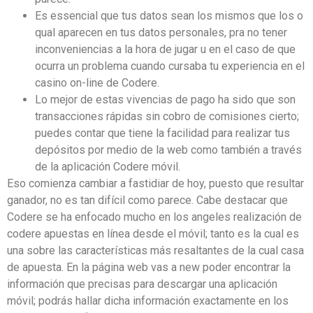
Es essencial que tus datos sean los mismos que los o
qual aparecen en tus datos personales, pra no tener
inconveniencias a la hora de jugar u en el caso de que
ocurra un problema cuando cursaba tu experiencia en el
casino on-line de Codere.
Lo mejor de estas vivencias de pago ha sido que son
transacciones rápidas sin cobro de comisiones cierto;
puedes contar que tiene la facilidad para realizar tus
depósitos por medio de la web como también a través
de la aplicación Codere móvil.
Eso comienza cambiar a fastidiar de hoy, puesto que resultar
ganador, no es tan difícil como parece. Cabe destacar que
Codere se ha enfocado mucho en los angeles realización de
codere apuestas en línea desde el móvil; tanto es la cual es
una sobre las características más resaltantes de la cual casa
de apuesta. En la página web vas a new poder encontrar la
información que precisas para descargar una aplicación
móvil; podrás hallar dicha información exactamente en los