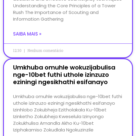
Understanding the Core Principles of a Tower
Rush The Importance of Scouting and
Information Gathering
SAIBA MAIS »
12:30
Nenhum comentário
Umkhuba omuhle wokuzijabulisa
nge-10bet futhi uthole izinzuzo
eziningi ngesikhathi esifanayo
Umkhuba omuhle wokuzijabulisa nge-10bet futhi
uthole izinzuzo eziningi ngesikhathi esifanayo
Izinhlobo Zokubheja Ezitholakala Ku-10bet
Izinketho Zokubheja Kweselula Izinyongo
Zokukhulisa Amandla Akho Ku-10bet
Iziphakamiso Zokudlala Ngokuzinzile