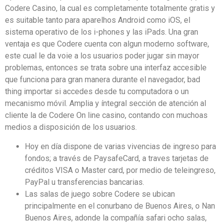
Codere Casino, la cual es completamente totalmente gratis y
es suitable tanto para aparelhos Android como iOS, el
sistema operativo de los i-phones y las iPads. Una gran
ventaja es que Codere cuenta con algun moderno software,
este cual le da voie a los usuarios poder jugar sin mayor
problemas, entonces se trata sobre una interfaz accesible
que funciona para gran manera durante el navegador, bad
thing importar si accedes desde tu computadora o un
mecanismo móvil. Amplia y íntegral sección de atención al
cliente la de Codere On line casino, contando con muchoas
medios a disposición de los usuarios.
Hoy en día dispone de varias vivencias de ingreso para
fondos; a través de PaysafeCard, a traves tarjetas de
créditos VISA o Master card, por medio de teleingreso,
PayPal u transferencias bancarias.
Las salas de juego sobre Codere se ubican
principalmente en el conurbano de Buenos Aires, o Nan
Buenos Aires, adonde la compañía safari ocho salas,