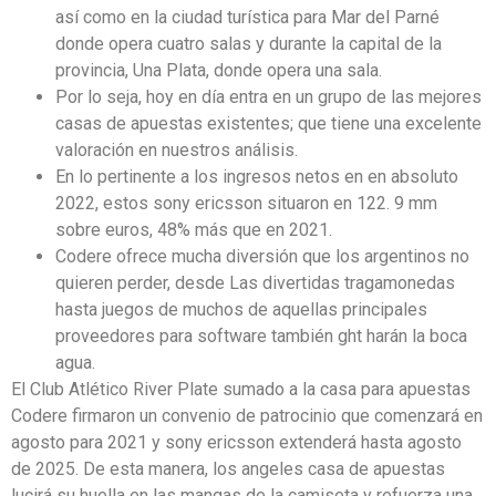
así como en la ciudad turística para Mar del Parné
donde opera cuatro salas y durante la capital de la
provincia, Una Plata, donde opera una sala.
Por lo seja, hoy en día entra en un grupo de las mejores
casas de apuestas existentes; que tiene una excelente
valoración en nuestros análisis.
En lo pertinente a los ingresos netos en en absoluto
2022, estos sony ericsson situaron en 122. 9 mm
sobre euros, 48% más que en 2021.
Codere ofrece mucha diversión que los argentinos no
quieren perder, desde Las divertidas tragamonedas
hasta juegos de muchos de aquellas principales
proveedores para software también ght harán la boca
agua.
El Club Atlético River Plate sumado a la casa para apuestas
Codere firmaron un convenio de patrocinio que comenzará en
agosto para 2021 y sony ericsson extenderá hasta agosto
de 2025. De esta manera, los angeles casa de apuestas
lucirá su huella en las mangas de la camiseta y refuerza una