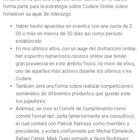
forma parte para la estrategia sobre Codere Online sobre
fortalecer su ajuar de liderazgo.
Haber hecho apuestas en eventos con una cuota de 2.
00 o más en menos de 30 días asi como período
establecido.
En mis últimos años, con un auge del distraccion online,
han espectro numerosos casinos online que tenían
gran presencia en este ámbito físico, no meio de ellos,
uno de aquellas más activos durante los últimos v es
Codere.
También sera una forma sobre realizar competiciones
semanales de diferentes productos que gustan este
los jugadores.
Además, se creó el Comité de Cumplimiento como
comité formal del Junta (anteriormente era consultivo),
el cual contará con Patrick Ramsey como miembro y
presidente, y estará conformado por Michal Elimelech,
Rafael Catalá, Mark Dunn sumado a Yaiza Rodríguez.