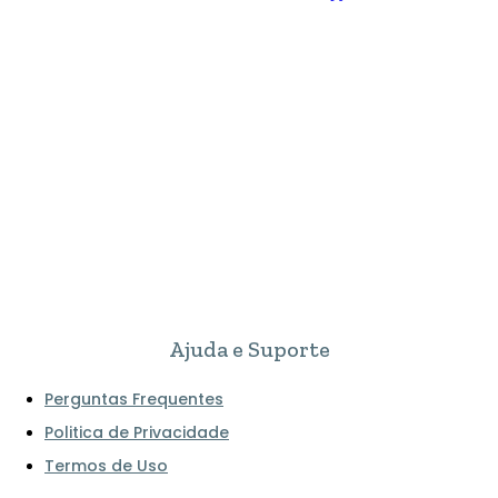
Ajuda e Suporte
Perguntas Frequentes
Politica de Privacidade
Termos de Uso