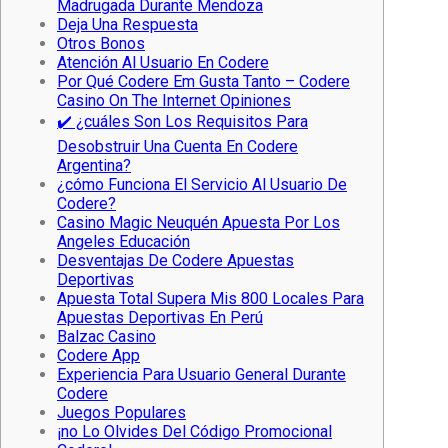
Madrugada Durante Mendoza
Deja Una Respuesta
Otros Bonos
Atención Al Usuario En Codere
Por Qué Codere Em Gusta Tanto – Codere
Casino On The Internet Opiniones
✔️ ¿cuáles Son Los Requisitos Para
Desobstruir Una Cuenta En Codere
Argentina?
¿cómo Funciona El Servicio Al Usuario De
Codere?
Casino Magic Neuquén Apuesta Por Los
Angeles Educación
Desventajas De Codere Apuestas
Deportivas
Apuesta Total Supera Mis 800 Locales Para
Apuestas Deportivas En Perú
Balzac Casino
Codere App
Experiencia Para Usuario General Durante
Codere
Juegos Populares
¡no Lo Olvides Del Código Promocional