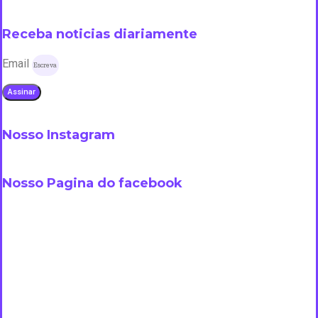
Receba noticias diariamente
Email
Assinar
Nosso Instagram
Nosso Pagina do facebook