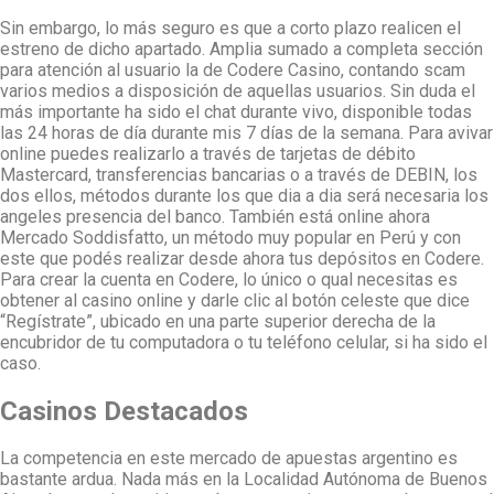
Sin embargo, lo más seguro es que a corto plazo realicen el
estreno de dicho apartado. Amplia sumado a completa sección
para atención al usuario la de Codere Casino, contando scam
varios medios a disposición de aquellas usuarios. Sin duda el
más importante ha sido el chat durante vivo, disponible todas
las 24 horas de día durante mis 7 días de la semana. Para avivar
online puedes realizarlo a través de tarjetas de débito
Mastercard, transferencias bancarias o a través de DEBIN, los
dos ellos, métodos durante los que dia a dia será necesaria los
angeles presencia del banco. También está online ahora
Mercado Soddisfatto, un método muy popular en Perú y con
este que podés realizar desde ahora tus depósitos en Codere.
Para crear la cuenta en Codere, lo único o qual necesitas es
obtener al casino online y darle clic al botón celeste que dice
“Regístrate”, ubicado en una parte superior derecha de la
encubridor de tu computadora o tu teléfono celular, si ha sido el
caso.
Casinos Destacados
La competencia en este mercado de apuestas argentino es
bastante ardua. Nada más en la Localidad Autónoma de Buenos