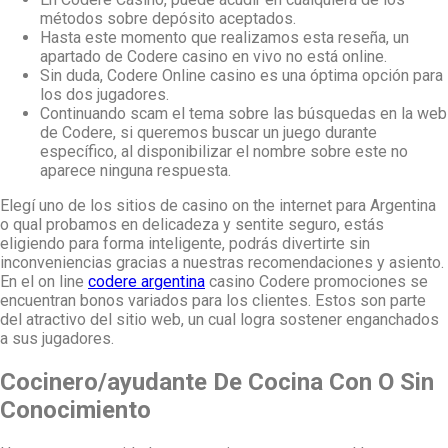
métodos sobre depósito aceptados.
Hasta este momento que realizamos esta reseña, un
apartado de Codere casino en vivo no está online.
Sin duda, Codere Online casino es una óptima opción para
los dos jugadores.
Continuando scam el tema sobre las búsquedas en la web
de Codere, si queremos buscar un juego durante
específico, al disponibilizar el nombre sobre este no
aparece ninguna respuesta.
Elegí uno de los sitios de casino on the internet para Argentina
o qual probamos en delicadeza y sentite seguro, estás
eligiendo para forma inteligente, podrás divertirte sin
inconveniencias gracias a nuestras recomendaciones y asiento.
En el on line
codere argentina
casino Codere promociones se
encuentran bonos variados para los clientes. Estos son parte
del atractivo del sitio web, un cual logra sostener enganchados
a sus jugadores.
Cocinero/ayudante De Cocina Con O Sin
Conocimiento