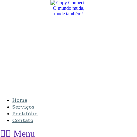
Home
Serviços
Portifólio
Contato
Menu