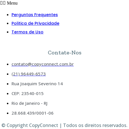
Menu
Perguntas Frequentes
Politica de Privacidade
Termos de Uso
Contate-Nos
contato@copyconnect.com.br
(21) 96449-6573
Rua Joaquim Severino 14
CEP: 23540-015
Rio de Janeiro - RJ
28.668.439/0001-06
© Copyright CopyConnect | Todos os direitos reservados.