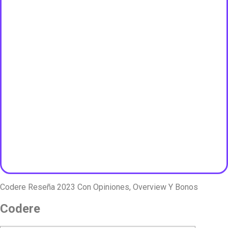
Codere Reseña 2023 Con Opiniones, Overview Y Bonos
Codere