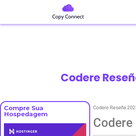
Codere Reseñ
Compre Sua
Codere Reseña 2023
Hospedagem
Codere