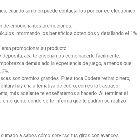
ánea, cuando también puede contactarlos por correo electrónico
tón de emocionantes promociones.
lculos informando los beneficios obtenidos y detallando el 1%
uieran promocionar su producto.
y depositá, acá te enseñamos cómo hacerlo fácilmente.
e empobrezca demasiado la experiencia de juego, a menos que
100%.
uscas son premios grandes. Pues toca Codere retirar dinero,
itary hay una alternativa de cobro, con es la traspaso
cuenta; más adelante te enseñaremos a hacerlo. Al terminar el
ana emergente donde se te informa que tu padrón se realizó
ad sumado a sabés cómo servirse tus giros con avances.