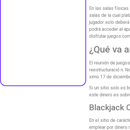
En las salas físicas
salas de la cual pla
jugador solo deberá 
podrá acceder al apa
disfrutar juegos co
¿Qué va a
El reunión de juego
reestructuració n. 
ximo 17 de diciembre
Si un sitio solo es 
este dinero es sobre
Blackjack 
En el sitio de carác
emplear por dinero 