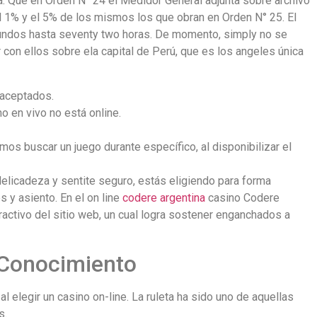
ura. Que en Orden N° 24 el Medidor General adjunta sobre archivo
 1% y el 5% de los mismos los que obran en Orden N° 25. El
undos hasta seventy two horas. De momento, simply no se
con ellos sobre ela capital de Perú, que es los angeles única
 aceptados.
 en vivo no está online.
s buscar un juego durante específico, al disponibilizar el
delicadeza y sentite seguro, estás eligiendo para forma
 y asiento. En el on line
codere argentina
casino Codere
activo del sitio web, un cual logra sostener enganchados a
 Conocimiento
 elegir un casino on-line. La ruleta ha sido uno de aquellas
s.