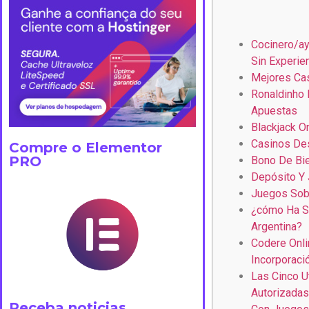
Cocinero/a
Sin Experie
Mejores Ca
Ronaldinho
Apuestas
Blackjack O
Casinos De
Compre o Elementor
PRO
Bono De Bi
Depósito Y 
Juegos Sob
¿cómo Ha Si
Argentina?
Codere Onli
Incorporaci
Las Cinco 
Autorizada
Receba noticias