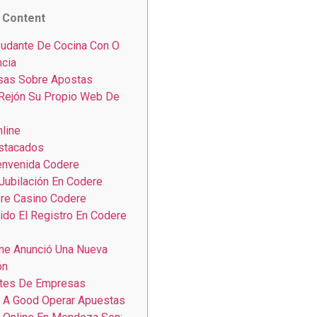
Content
yudante De Cocina Con O
ncia
sas Sobre Apostas
 Rejón Su Propio Web De
nline
stacados
envenida Codere
Jubilación En Codere
re Casino Codere
do El Registro En Codere
ne Anunció Una Nueva
ón
Utes De Empresas
s A Good Operar Apuestas