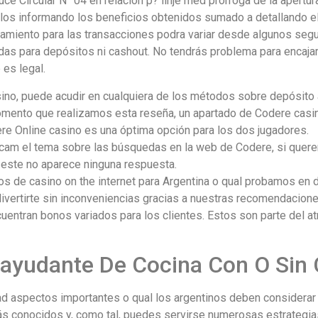
uce Circular N° 04 en relación p? linje med prórroga de la apert
os informando los beneficios obtenidos sumado a detallando el
miento para las transacciones podra variar desde algunos seg
as para depósitos ni cashout. No tendrás problema para encajar 
 es legal.
ino, puede acudir en cualquiera de los métodos sobre depósito
mento que realizamos esta reseña, un apartado de Codere casino
re Online casino es una óptima opción para los dos jugadores.
am el tema sobre las búsquedas en la web de Codere, si queremo
este no aparece ninguna respuesta.
ios de casino on the internet para Argentina o qual probamos en 
divertirte sin inconveniencias gracias a nuestras recomendaciones
entran bonos variados para los clientes. Estos son parte del atr
ayudante De Cocina Con O Sin
d aspectos importantes o qual los argentinos deben considerar al
s conocidos y, como tal, puedes servirse numerosas estrategia