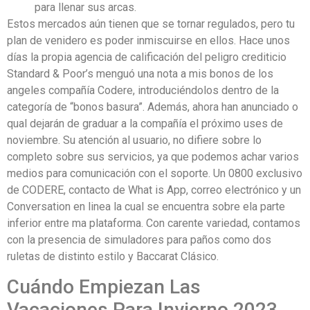
para llenar sus arcas.
Estos mercados aún tienen que se tornar regulados, pero tu
plan de venidero es poder inmiscuirse en ellos. Hace unos
días la propia agencia de calificación del peligro crediticio
Standard & Poor’s menguó una nota a mis bonos de los
angeles compañía Codere, introduciéndolos dentro de la
categoría de “bonos basura”. Además, ahora han anunciado o
qual dejarán de graduar a la compañía el próximo uses de
noviembre. Su atención al usuario, no difiere sobre lo
completo sobre sus servicios, ya que podemos achar varios
medios para comunicación con el soporte. Un 0800 exclusivo
de CODERE, contacto de What is App, correo electrónico y un
Conversation en linea la cual se encuentra sobre ela parte
inferior entre ma plataforma. Con carente variedad, contamos
con la presencia de simuladores para paños como dos
ruletas de distinto estilo y Baccarat Clásico.
Cuándo Empiezan Las
Vacaciones Para Invierno 2023