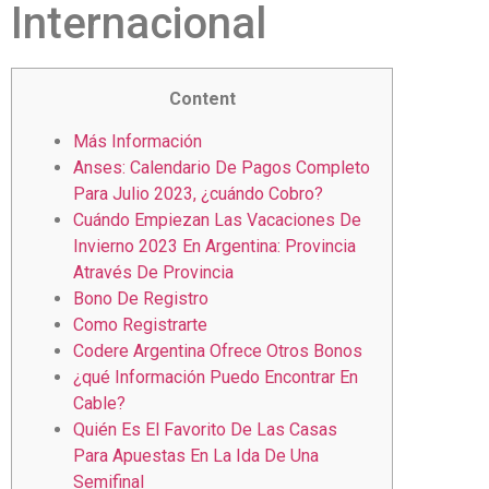
Internacional
Content
Más Información
Anses: Calendario De Pagos Completo
Para Julio 2023, ¿cuándo Cobro?
Cuándo Empiezan Las Vacaciones De
Invierno 2023 En Argentina: Provincia
Através De Provincia
Bono De Registro
Como Registrarte
Codere Argentina Ofrece Otros Bonos
¿qué Información Puedo Encontrar En
Cable?
Quién Es El Favorito De Las Casas
Para Apuestas En La Ida De Una
Semifinal