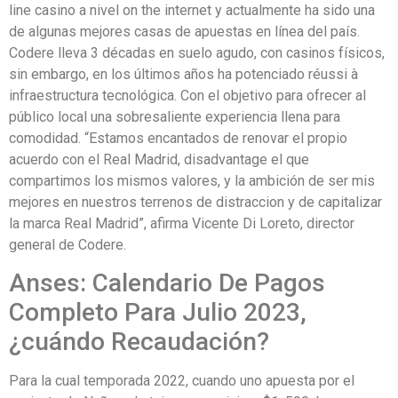
line casino a nivel on the internet y actualmente ha sido una
de algunas mejores casas de apuestas en línea del país.
Codere lleva 3 décadas en suelo agudo, con casinos físicos,
sin embargo, en los últimos años ha potenciado réussi à
infraestructura tecnológica. Con el objetivo para ofrecer al
público local una sobresaliente experiencia llena para
comodidad. “Estamos encantados de renovar el propio
acuerdo con el Real Madrid, disadvantage el que
compartimos los mismos valores, y la ambición de ser mis
mejores en nuestros terrenos de distraccion y de capitalizar
la marca Real Madrid”, afirma Vicente Di Loreto, director
general de Codere.
Anses: Calendario De Pagos
Completo Para Julio 2023,
¿cuándo Recaudación?
Para la cual temporada 2022, cuando uno apuesta por el