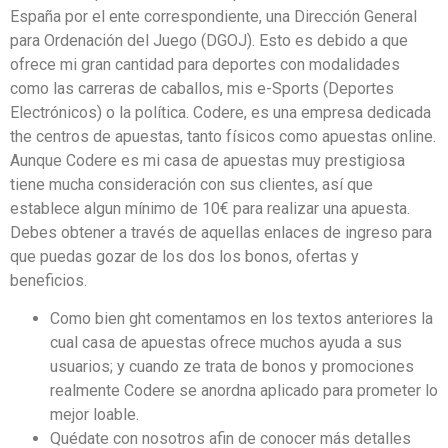
España por el ente correspondiente, una Dirección General
para Ordenación del Juego (DGOJ). Esto es debido a que
ofrece mi gran cantidad para deportes con modalidades
como las carreras de caballos, mis e-Sports (Deportes
Electrónicos) o la política. Codere, es una empresa dedicada
the centros de apuestas, tanto físicos como apuestas online.
Aunque Codere es mi casa de apuestas muy prestigiosa
tiene mucha consideración con sus clientes, así que
establece algun mínimo de 10€ para realizar una apuesta.
Debes obtener a través de aquellas enlaces de ingreso para
que puedas gozar de los dos los bonos, ofertas y
beneficios.
Como bien ght comentamos en los textos anteriores la
cual casa de apuestas ofrece muchos ayuda a sus
usuarios; y cuando ze trata de bonos y promociones
realmente Codere se anordna aplicado para prometer lo
mejor loable.
Quédate con nosotros afin de conocer más detalles