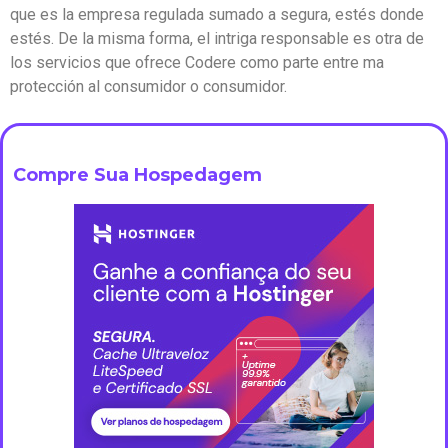
que es la empresa regulada sumado a segura, estés donde
estés. De la misma forma, el intriga responsable es otra de
los servicios que ofrece Codere como parte entre ma
protección al consumidor o consumidor.
Compre Sua Hospedagem