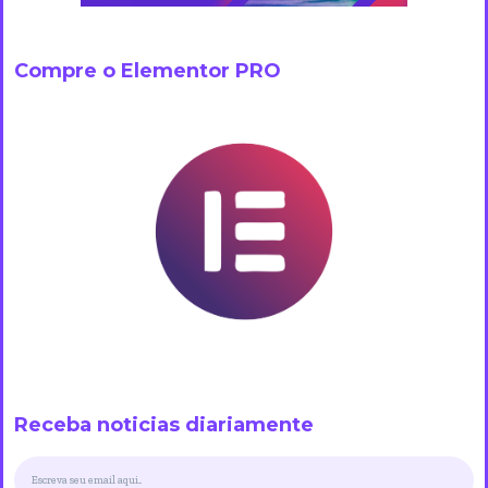
Compre o Elementor PRO
Receba noticias diariamente