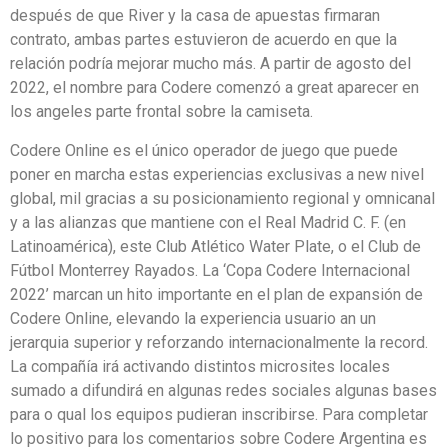
después de que River y la casa de apuestas firmaran
contrato, ambas partes estuvieron de acuerdo en que la
relación podría mejorar mucho más. A partir de agosto del
2022, el nombre para Codere comenzó a great aparecer en
los angeles parte frontal sobre la camiseta.
Codere Online es el único operador de juego que puede
poner en marcha estas experiencias exclusivas a new nivel
global, mil gracias a su posicionamiento regional y omnicanal
y a las alianzas que mantiene con el Real Madrid C. F. (en
Latinoamérica), este Club Atlético Water Plate, o el Club de
Fútbol Monterrey Rayados. La ‘Copa Codere Internacional
2022’ marcan un hito importante en el plan de expansión de
Codere Online, elevando la experiencia usuario an un
jerarquia superior y reforzando internacionalmente la record.
La compañía irá activando distintos microsites locales
sumado a difundirá en algunas redes sociales algunas bases
para o qual los equipos pudieran inscribirse. Para completar
lo positivo para los comentarios sobre Codere Argentina es