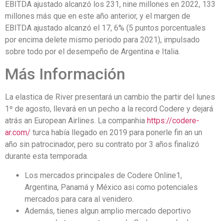
EBITDA ajustado alcanzó los 231, nine millones en 2022, 133
millones más que en este año anterior, y el margen de
EBITDA ajustado alcanzó el 17, 6% (5 puntos porcentuales
por encima delete mismo periodo para 2021), impulsado
sobre todo por el desempeño de Argentina e Italia.
Más Información
La elastica de River presentará un cambio the partir del lunes
1º de agosto, llevará en un pecho a la record Codere y dejará
atrás an European Airlines. La companhia
https://codere-
ar.com/
turca había llegado en 2019 para ponerle fin an un
año sin patrocinador, pero su contrato por 3 años finalizó
durante esta temporada.
Los mercados principales de Codere Online1,
Argentina, Panamá y México asi como potenciales
mercados para cara al venidero.
Además, tienes algun amplio mercado deportivo