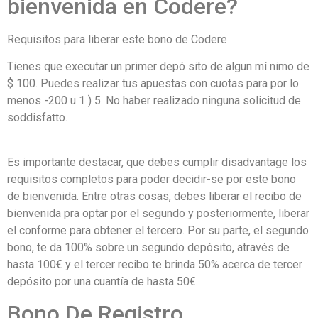
bienvenida en Codere?
Requisitos para liberar este bono de Codere
Tienes que executar un primer depó sito de algun mí nimo de
$ 100. Puedes realizar tus apuestas con cuotas para por lo
menos -200 u 1 ) 5. No haber realizado ninguna solicitud de
soddisfatto.
Es importante destacar, que debes cumplir disadvantage los
requisitos completos para poder decidir-se por este bono
de bienvenida. Entre otras cosas, debes liberar el recibo de
bienvenida pra optar por el segundo y posteriormente, liberar
el conforme para obtener el tercero. Por su parte, el segundo
bono, te da 100% sobre un segundo depósito, através de
hasta 100€ y el tercer recibo te brinda 50% acerca de tercer
depósito por una cuantía de hasta 50€.
Bono De Registro