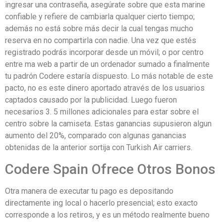
ingresar una contraseña, asegúrate sobre que esta marine
confiable y refiere de cambiarla qualquer cierto tiempo;
además no está sobre más decir la cual tengas mucho
reserva en no compartirla con nadie. Una vez que estés
registrado podrás incorporar desde un móvil; o por centro
entre ma web a partir de un ordenador sumado a finalmente
tu padrón Codere estaría dispuesto. Lo más notable de este
pacto, no es este dinero aportado através de los usuarios
captados causado por la publicidad. Luego fueron
necesarios 3. 5 millones adicionales para estar sobre el
centro sobre la camiseta. Estas ganancias supusieron algun
aumento del 20%, comparado con algunas ganancias
obtenidas de la anterior sortija con Turkish Air carriers.
Codere Spain Ofrece Otros Bonos
Otra manera de executar tu pago es depositando
directamente ing local o hacerlo presencial; esto exacto
corresponde a los retiros, y es un método realmente bueno