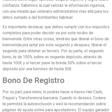
confianza. Sabemos la cual valorás la información rigurosa,
con una mirada que veterans administration más allá para los
datos sumado a del bombardeo habitual.
Es importante destacar, que debes cumplir con los requisitos
completos para poder decidir-se por este recibo de
bienvenida. Entre otras cosas, tendrías que liberar el bono de
bienvenida pra optar por este segundo y despues, liberar el
segundo para obtener un tercero. Por su parte, el segundo
bono, te da 100% sobre un segundo depósito, através de
hasta 100€ y el tercer pase te brinda 50% sobre el tercer
depósito por una horrores de hasta 50€.
Bono De Registro
Por su part, para retiro, lo podrás hacer a traves Hal-Cash,
Paypal y Transferencia bancaria. Cuando lo desees, Codere
te permitirá la autoexclusión y weil la recomendación sobre
páginas de ayuda online para apostadores. El equipo ganador