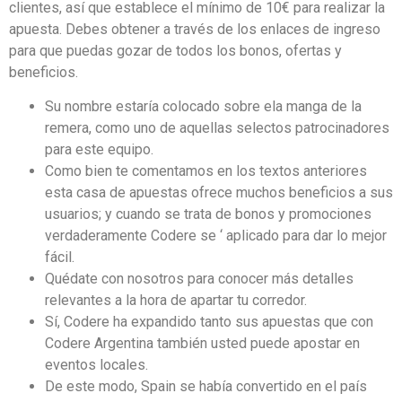
clientes, así que establece el mínimo de 10€ para realizar la
apuesta. Debes obtener a través de los enlaces de ingreso
para que puedas gozar de todos los bonos, ofertas y
beneficios.
Su nombre estaría colocado sobre ela manga de la
remera, como uno de aquellas selectos patrocinadores
para este equipo.
Como bien te comentamos en los textos anteriores
esta casa de apuestas ofrece muchos beneficios a sus
usuarios; y cuando se trata de bonos y promociones
verdaderamente Codere se ‘ aplicado para dar lo mejor
fácil.
Quédate con nosotros para conocer más detalles
relevantes a la hora de apartar tu corredor.
Sí, Codere ha expandido tanto sus apuestas que con
Codere Argentina también usted puede apostar en
eventos locales.
De este modo, Spain se había convertido en el país