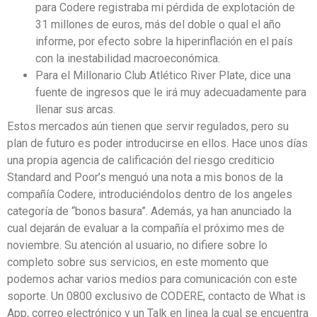
para Codere registraba mi pérdida de explotación de
31 millones de euros, más del doble o qual el año
informe, por efecto sobre la hiperinflación en el país
con la inestabilidad macroeconómica.
Para el Millonario Club Atlético River Plate, dice una
fuente de ingresos que le irá muy adecuadamente para
llenar sus arcas.
Estos mercados aún tienen que servir regulados, pero su
plan de futuro es poder introducirse en ellos. Hace unos días
una propia agencia de calificación del riesgo crediticio
Standard and Poor’s menguó una nota a mis bonos de la
compañía Codere, introduciéndolos dentro de los angeles
categoría de “bonos basura”. Además, ya han anunciado la
cual dejarán de evaluar a la compañía el próximo mes de
noviembre. Su atención al usuario, no difiere sobre lo
completo sobre sus servicios, en este momento que
podemos achar varios medios para comunicación con este
soporte. Un 0800 exclusivo de CODERE, contacto de What is
App, correo electrónico y un Talk en linea la cual se encuentra