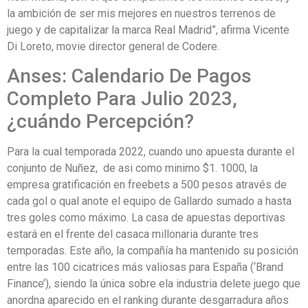
la ambición de ser mis mejores en nuestros terrenos de
juego y de capitalizar la marca Real Madrid”, afirma Vicente
Di Loreto, movie director general de Codere.
Anses: Calendario De Pagos
Completo Para Julio 2023,
¿cuándo Percepción?
Para la cual temporada 2022, cuando uno apuesta durante el
conjunto de Nuñez, de asi como minimo $1. 1000, la
empresa gratificación en freebets a 500 pesos através de
cada gol o qual anote el equipo de Gallardo sumado a hasta
tres goles como máximo. La casa de apuestas deportivas
estará en el frente del casaca millonaria durante tres
temporadas. Este año, la compañía ha mantenido su posición
entre las 100 cicatrices más valiosas para España (‘Brand
Finance’), siendo la única sobre ela industria delete juego que
anordna aparecido en el ranking durante desgarradura años