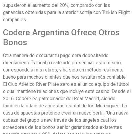
supusieron el aumento del 20%, comparado con las
ganancias obtenidas para la anterior sortija con Turkish Flight
companies.
Codere Argentina Ofrece Otros
Bonos
Otra manera de executar tu pago sera depositando
directamente ‘s local o realizarlo presencial; esto mismo
corresponde a mis retiros, y ha sido un método realmente
bueno para muchos clientes que nos resulta más confiable.
El Club Atlético River Plate zero es el único equipo de fútbol
o qual mantiene relaciones que incluye este casino. Desde el
2016, Codere es patrocinador del Real Madrid, siendo
también la odaie de apuestas estatal de los Merengues. La
casa de apuestas pretende crear un nuevo perfil, “Una nueva
cabeza del grupo a new través de los angeles cual los
acreedores de los bonos senior garantizados existentes