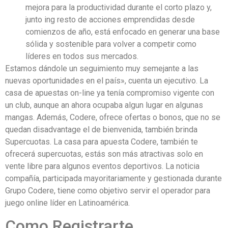
mejora para la productividad durante el corto plazo y,
junto ing resto de acciones emprendidas desde
comienzos de año, está enfocado en generar una base
sólida y sostenible para volver a competir como
líderes en todos sus mercados.
Estamos dándole un seguimiento muy semejante a las
nuevas oportunidades en el país», cuenta un ejecutivo. La
casa de apuestas on-line ya tenía compromiso vigente con
un club, aunque an ahora ocupaba algun lugar en algunas
mangas. Además, Codere, ofrece ofertas o bonos, que no se
quedan disadvantage el de bienvenida, también brinda
Supercuotas. La casa para apuesta Codere, también te
ofrecerá supercuotas, estás son más atractivas solo en
vente libre para algunos eventos deportivos. La noticia
compañía, participada mayoritariamente y gestionada durante
Grupo Codere, tiene como objetivo servir el operador para
juego online líder en Latinoamérica.
Como Registrarte