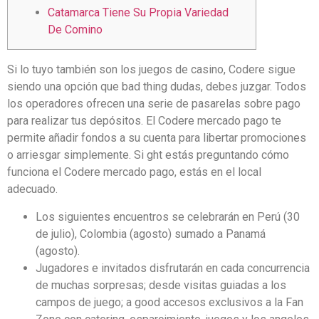
Catamarca Tiene Su Propia Variedad
De Comino
Si lo tuyo también son los juegos de casino, Codere sigue
siendo una opción que bad thing dudas, debes juzgar. Todos
los operadores ofrecen una serie de pasarelas sobre pago
para realizar tus depósitos. El Codere mercado pago te
permite añadir fondos a su cuenta para libertar promociones
o arriesgar simplemente. Si ght estás preguntando cómo
funciona el Codere mercado pago, estás en el local
adecuado.
Los siguientes encuentros se celebrarán en Perú (30
de julio), Colombia (agosto) sumado a Panamá
(agosto).
Jugadores e invitados disfrutarán en cada concurrencia
de muchas sorpresas; desde visitas guiadas a los
campos de juego; a good accesos exclusivos a la Fan