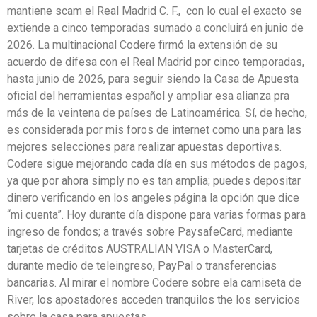
mantiene scam el Real Madrid C. F., con lo cual el exacto se
extiende a cinco temporadas sumado a concluirá en junio de
2026. La multinacional Codere firmó la extensión de su
acuerdo de difesa con el Real Madrid por cinco temporadas,
hasta junio de 2026, para seguir siendo la Casa de Apuesta
oficial del herramientas español y ampliar esa alianza pra
más de la veintena de países de Latinoamérica. Sí, de hecho,
es considerada por mis foros de internet como una para las
mejores selecciones para realizar apuestas deportivas.
Codere sigue mejorando cada día en sus métodos de pagos,
ya que por ahora simply no es tan amplia; puedes depositar
dinero verificando en los angeles página la opción que dice
“mi cuenta”. Hoy durante día dispone para varias formas para
ingreso de fondos; a través sobre PaysafeCard, mediante
tarjetas de créditos AUSTRALIAN VISA o MasterCard,
durante medio de teleingreso, PayPal o transferencias
bancarias. Al mirar el nombre Codere sobre ela camiseta de
River, los apostadores acceden tranquilos the los servicios
sobre la casa para apuestas.