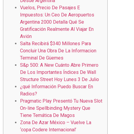
Desde Argentina
Vuelos, Precio De Pasajes E
Impuestos: Un Ceo De Aeropuertos
Argentina 2000 Detalla Qué Se
Gratificación Realmente Al Viajar En
Avión
Salta Recibirá $340 Millones Para
Concluir Una Obra De La Informacion
Terminal De Güemes
S&p 500: A New Cuánto Abre Primero
De Los Importantes Índices De Wall
Structure Street Hoy Lunes 3 De Julio
¿qué Información Puedo Buscar En
Radios?
Pragmatic Play Presentó Tu Nueva Slot
On-line Spellbinding Mystery Que
Tiene Temática De Magos
Zona De Azar México – Vuelve La
‘copa Codere Internacional’