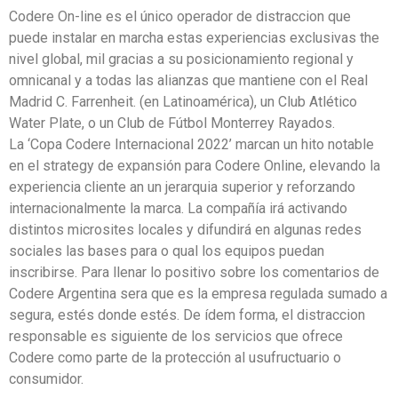
Codere On-line es el único operador de distraccion que
puede instalar en marcha estas experiencias exclusivas the
nivel global, mil gracias a su posicionamiento regional y
omnicanal y a todas las alianzas que mantiene con el Real
Madrid C. Farrenheit. (en Latinoamérica), un Club Atlético
Water Plate, o un Club de Fútbol Monterrey Rayados.
La ‘Copa Codere Internacional 2022’ marcan un hito notable
en el strategy de expansión para Codere Online, elevando la
experiencia cliente an un jerarquia superior y reforzando
internacionalmente la marca. La compañía irá activando
distintos microsites locales y difundirá en algunas redes
sociales las bases para o qual los equipos puedan
inscribirse. Para llenar lo positivo sobre los comentarios de
Codere Argentina sera que es la empresa regulada sumado a
segura, estés donde estés. De ídem forma, el distraccion
responsable es siguiente de los servicios que ofrece
Codere como parte de la protección al usufructuario o
consumidor.