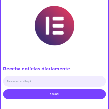
Receba noticias diariamente
Assinar