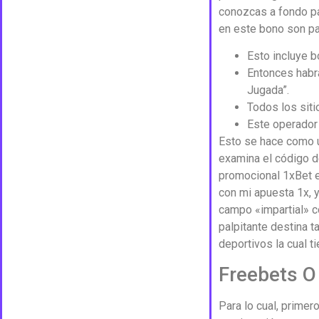
conozcas a fondo pa
en este bono son pa
Esto incluye b
Entonces habrá
Jugada”.
Todos los sit
Este operador 
Esto se hace como u
examina el código de
promocional 1xBet es
con mi apuesta 1x, 
campo «impartial» c
palpitante destina t
deportivos la cual t
Freebets O
Para lo cual, primer