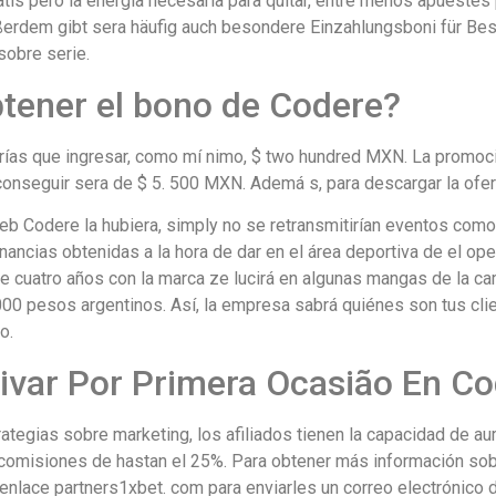
atis pero la energia necesaria para quitar, entre menos apuestes
ßerdem gibt sera häufig auch besondere Einzahlungsboni für Be
 sobre serie.
tener el bono de Codere?
drías que ingresar, como mí nimo, $ two hundred MXN. La promoció
onseguir sera de $ 5. 500 MXN. Ademá s, para descargar la ofer
eb Codere la hubiera, simply no se retransmitirían eventos como 
nancias obtenidas a la hora de dar en el área deportiva de el ope
de cuatro años con la marca ze lucirá en algunas mangas de la c
00 pesos argentinos. Así, la empresa sabrá quiénes son tus clie
o.
var Por Primera Ocasião En C
tegias sobre marketing, los afiliados tienen la capacidad de a
 comisiones de hastan el 25%. Para obtener más información sobr
enlace partners1xbet. com para enviarles un correo electrónico