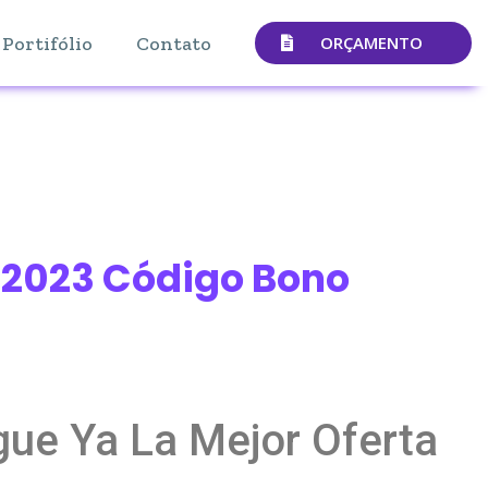
Portifólio
Contato
ORÇAMENTO
 2023 Código Bono
ue Ya La Mejor Oferta