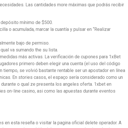
 necesidades. Las cantidades more máximas que podrás recibir
n depósito mínimo de $500.
lla o acumulada, marcar la cuantía y pulsar en “Realizar
almente bajo de permiso.
qual va sumando the su lista.
 medidas más activas. La verificación de cupones para 1xBet
jugadores primero deben elegir una cuenta (el uso del código
n tiempo, se volvió bastante rentable ser un apostador en línea
únicas. En stories casos, el espaço sería considerado como un
urante o qual ze presenta los angeles oferta. 1xbet en
ries on-line casino, asi como las apuestas durante eventos
 en esta reseña o visitar la pagina oficial delete operador. A