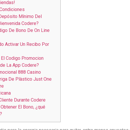
iendas!
 Condiciones
 Depósito Mínimo Del
Bienvenida Codere?
digo De Bono De On Line
o Activar Un Recibo Por
 El Codigo Promocion
de La App Codere?
mocional 888 Casino
triga De Plàstico Just One
re
icana
 Cliente Durante Codere
Obtener El Bono, ¿qué
?