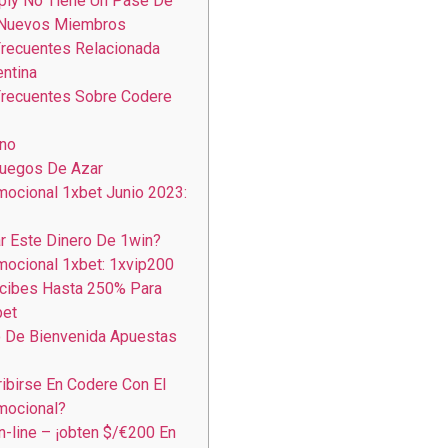
ply No Tiene Un Pase De
 Nuevos Miembros
recuentes Relacionada
ntina
Frecuentes Sobre Codere
ino
Juegos De Azar
ocional 1xbet Junio 2023:
 Este Dinero De 1win?
ocional 1xbet: 1xvip200
cibes Hasta 250% Para
bet
 De Bienvenida Apuestas
ibirse En Codere Con El
mocional?
-line – ¡obten $/€200 En