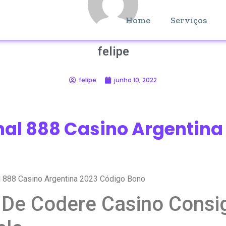
Home
Serviços
felipe
felipe
junho 10, 2022
al 888 Casino Argentina
 888 Casino Argentina 2023 Código Bono
De Codere Casino Consig