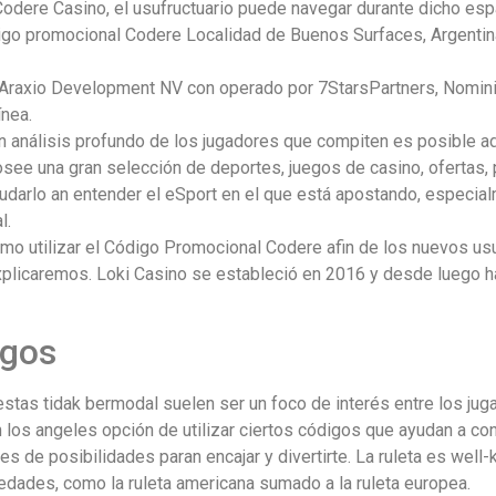
Codere Casino, el usufructuario puede navegar durante dicho esp
digo promocional Codere Localidad de Buenos Surfaces, Argenti
Araxio Development NV con operado por 7StarsPartners, Nomini 
ínea.
 análisis profundo de los jugadores que compiten es posible ad
posee una gran selección de deportes, juegos de casino, oferta
udarlo an entender el eSport en el que está apostando, especia
l.
mo utilizar el Código Promocional Codere afin de los nuevos usu
xplicaremos. Loki Casino se estableció en 2016 y desde luego ha
egos
stas tidak bermodal suelen ser un foco de interés entre los ju
n los angeles opción de utilizar ciertos códigos que ayudan a co
es de posibilidades paran encajar y divertirte. La ruleta es wel
dades, como la ruleta americana sumado a la ruleta europea.