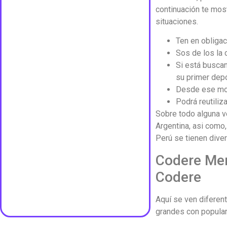
continuación te mo
situaciones.
Ten en obligac
Sos de los la 
Si está buscan
su primer depó
Desde ese mome
Podrá reutiliz
Sobre todo alguna v
Argentina, asi como
Perú se tienen dive
Codere Mer
Codere
Aquí se ven diferen
grandes con popular