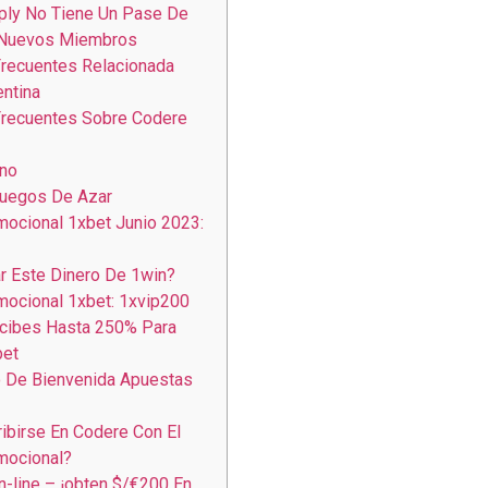
ply No Tiene Un Pase De
 Nuevos Miembros
recuentes Relacionada
ntina
Frecuentes Sobre Codere
ino
Juegos De Azar
ocional 1xbet Junio 2023:
 Este Dinero De 1win?
ocional 1xbet: 1xvip200
cibes Hasta 250% Para
bet
 De Bienvenida Apuestas
ibirse En Codere Con El
mocional?
-line – ¡obten $/€200 En