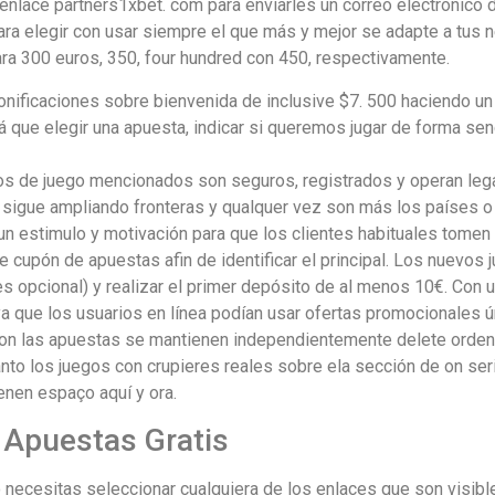
enlace partners1xbet. com para enviarles un correo electrónico
ra elegir con usar siempre el que más y mejor se adapte a tus
ra 300 euros, 350, four hundred con 450, respectivamente.
onificaciones sobre bienvenida de inclusive $7. 500 haciendo u
 que elegir una apuesta, indicar si queremos jugar de forma senci
ios de juego mencionados son seguros, registrados y operan leg
sigue ampliando fronteras y qualquer vez son más los países o 
n estimulo y motivación para que los clientes habituales tomen
 cupón de apuestas afin de identificar el principal. Los nuevos 
 opcional) y realizar el primer depósito de al menos 10€. Con u
ya que los usuarios en línea podían usar ofertas promocionales 
on las apuestas se mantienen independientemente delete orden d
anto los juegos con crupieres reales sobre ela sección de on se
ienen espaço aquí y ora.
 Apuestas Gratis
o necesitas seleccionar cualquiera de los enlaces que son visibles