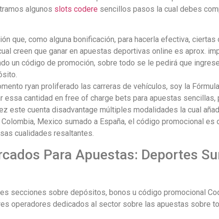
stramos algunos
slots codere
sencillos pasos la cual debes comp
ión que, como alguna bonificación, para hacerla efectiva, ciertas
cual creen que ganar en apuestas deportivas online es aprox. im
do un código de promoción, sobre todo se le pedirá que ingrese 
sito.
nto ryan proliferado las carreras de vehículos, soy la Fórmula
ar essa cantidad en free of charge bets para apuestas sencillas,
ez este cuenta disadvantage múltiples modalidades la cual añade
, Colombia, Mexico sumado a España, el código promocional es 
rsas cualidades resaltantes.
cados Para Apuestas: Deportes Su
tes secciones sobre depósitos, bonos u código promocional Cod
es operadores dedicados al sector sobre las apuestas sobre t