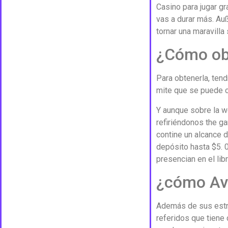
Casino para jugar gr
vas a durar más. Au
tornar una maravilla
¿Cómo ob
Para obtenerla, ten
mite que se puede c
Y aunque sobre la w
refiriéndonos the ga
contine un alcance 
depósito hasta $5. 0
presencian en el libr
¿cómo Avi
Además de sus estra
referidos que tiene