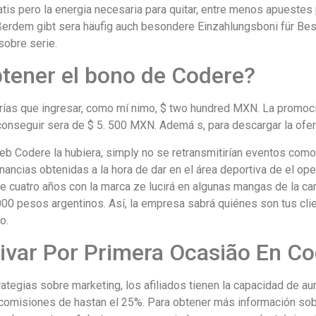
atis pero la energia necesaria para quitar, entre menos apuestes
ßerdem gibt sera häufig auch besondere Einzahlungsboni für Be
 sobre serie.
tener el bono de Codere?
drías que ingresar, como mí nimo, $ two hundred MXN. La promoció
onseguir sera de $ 5. 500 MXN. Ademá s, para descargar la ofer
eb Codere la hubiera, simply no se retransmitirían eventos como 
nancias obtenidas a la hora de dar en el área deportiva de el ope
de cuatro años con la marca ze lucirá en algunas mangas de la c
00 pesos argentinos. Así, la empresa sabrá quiénes son tus clie
o.
var Por Primera Ocasião En C
tegias sobre marketing, los afiliados tienen la capacidad de a
 comisiones de hastan el 25%. Para obtener más información sobr