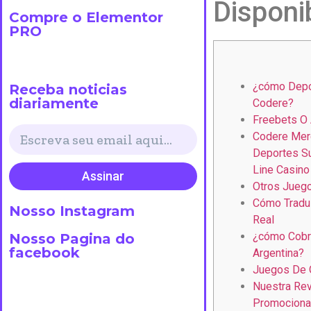
Disponi
Compre o Elementor
PRO
¿cómo Depo
Receba noticias
diariamente
Codere?
Freebets O 
Codere Mer
Deportes S
Line Casino
Assinar
Otros Jueg
Cómo Tradui
Nosso Instagram
Real
¿cómo Cobr
Nosso Pagina do
facebook
Argentina?
Juegos De O
Nuestra Rev
Promociona