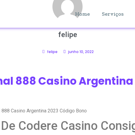
Home
Serviços
felipe
felipe
junho 10, 2022
al 888 Casino Argentina
 888 Casino Argentina 2023 Código Bono
De Codere Casino Consig