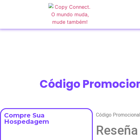
Código Promocion
Compre Sua
Código Promocional
Hospedagem
Reseña 