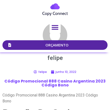
ORÇAMENTO
felipe
felipe
junho 10, 2022
Código Promocional 888 Casino Argentina 2023
Código Bono
Código Promocional 888 Casino Argentina 2023 Código
Bono