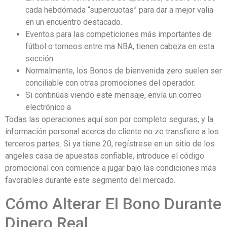
cada hebdómada “supercuotas” para dar a mejor valia
en un encuentro destacado.
Eventos para las competiciones más importantes de
fútbol o torneos entre ma NBA, tienen cabeza en esta
sección.
Normalmente, los Bonos de bienvenida zero suelen ser
conciliable con otras promociones del operador.
Si continúas viendo este mensaje, envía un correo
electrónico a
Todas las operaciones aquí son por completo seguras, y la
información personal acerca de cliente no ze transfiere a los
terceros partes. Si ya tiene 20, regístrese en un sitio de los
angeles casa de apuestas confiable, introduce el código
promocional con comience a jugar bajo las condiciones más
favorables durante este segmento del mercado.
Cómo Alterar El Bono Durante
Dinero Real