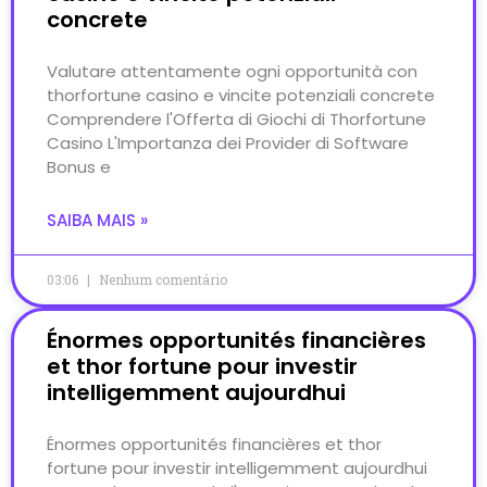
concrete
Valutare attentamente ogni opportunità con
thorfortune casino e vincite potenziali concrete
Comprendere l'Offerta di Giochi di Thorfortune
Casino L'Importanza dei Provider di Software
Bonus e
SAIBA MAIS »
03:06
Nenhum comentário
Énormes opportunités financières
et thor fortune pour investir
intelligemment aujourdhui
Énormes opportunités financières et thor
fortune pour investir intelligemment aujourdhui