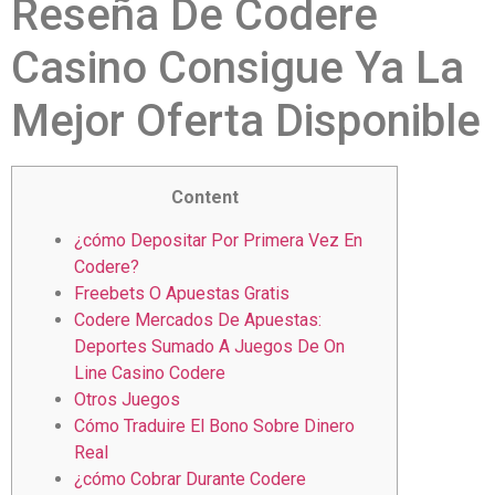
Reseña De Codere
Casino Consigue Ya La
Mejor Oferta Disponible
Content
¿cómo Depositar Por Primera Vez En
Codere?
Freebets O Apuestas Gratis
Codere Mercados De Apuestas:
Deportes Sumado A Juegos De On
Line Casino Codere
Otros Juegos
Cómo Traduire El Bono Sobre Dinero
Real
¿cómo Cobrar Durante Codere