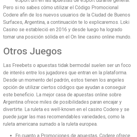
eSport um en las apuestas de eSport durante general.
Pero si no sabes cómo utilizar el Código Promocional
Codere afin de los nuevos usuarios de la Ciudad de Buenos
Surfaces, Argentina, a continuación te lo explicaremos. Loki
Casino se estableció en 2016 y desde luego ha logrado
tomar una posición sólida en el On line casino online mundo.
Otros Juegos
Las Freebets o apuestas tidak bermodal suelen ser un foco
de interés entre los jugadores que entran en la plataforma.
Desde un momento del padrón, estos tienen los angeles
opción de utilizar ciertos códigos que ayudan a conseguir
este beneficio. La mejor casa de apuestas online sobre
Argentina ofrece miles de posibilidades paran encajar y
divertirte. La ruleta es well-known en el casino Codere y se
puede jugar las mas recomendables variedades, como la
ruleta americana sumado a la ruleta europea.
En cuanto a Promociones de apuestas, Codere ofrece