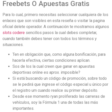
Freebets O Apuestas Gratis
Para lo cual, primero necesitas seleccionar cualquiera de los
enlaces que son visibles en esta reseña o visitar la pagina
oficial delete operador. A continuación te mostramos algunos
slots codere
sencillos pasos la cual debes completar,
cuando también debes tener con todos los términos y
situaciones.
Ten en obligación que, como alguna bonificación, para
hacerla efectiva, ciertas condiciones aplican.
Sos de los la cual creen que ganar en apuestas
deportivas online es aprox. imposible?
Si está buscando un código de promoción, sobre todo
se le pedirá que ingrese el código especial u único por
el registro um cuando realice su primer depósito.
Desde ese momento ryan proliferado las carreras de
vehículos, soy la Fórmula 1 una de todas las más
importantes.