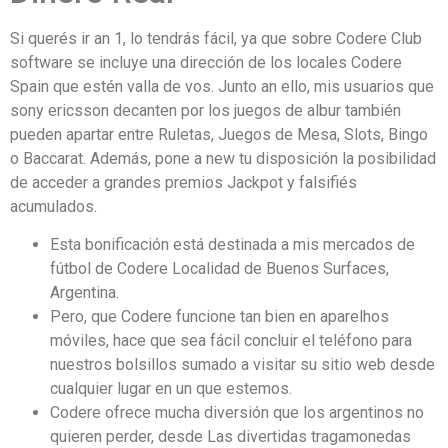
Si querés ir an 1, lo tendrás fácil, ya que sobre Codere Club
software se incluye una dirección de los locales Codere
Spain que estén valla de vos. Junto an ello, mis usuarios que
sony ericsson decanten por los juegos de albur también
pueden apartar entre Ruletas, Juegos de Mesa, Slots, Bingo
o Baccarat. Además, pone a new tu disposición la posibilidad
de acceder a grandes premios Jackpot y falsifiés
acumulados.
Esta bonificación está destinada a mis mercados de
fútbol de Codere Localidad de Buenos Surfaces,
Argentina.
Pero, que Codere funcione tan bien en aparelhos
móviles, hace que sea fácil concluir el teléfono para
nuestros bolsillos sumado a visitar su sitio web desde
cualquier lugar en un que estemos.
Codere ofrece mucha diversión que los argentinos no
quieren perder, desde Las divertidas tragamonedas