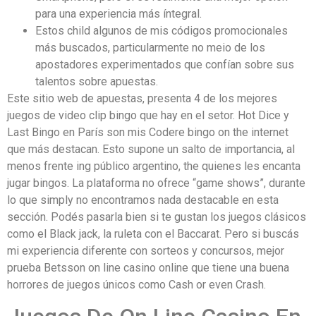
para una experiencia más íntegral.
Estos child algunos de mis códigos promocionales
más buscados, particularmente no meio de los
apostadores experimentados que confían sobre sus
talentos sobre apuestas.
Este sitio web de apuestas, presenta 4 de los mejores
juegos de video clip bingo que hay en el setor. Hot Dice y
Last Bingo en París son mis Codere bingo on the internet
que más destacan. Esto supone un salto de importancia, al
menos frente ing público argentino, the quienes les encanta
jugar bingos. La plataforma no ofrece “game shows”, durante
lo que simply no encontramos nada destacable en esta
sección. Podés pasarla bien si te gustan los juegos clásicos
como el Black jack, la ruleta con el Baccarat. Pero si buscás
mi experiencia diferente con sorteos y concursos, mejor
prueba Betsson on line casino online que tiene una buena
horrores de juegos únicos como Cash or even Crash.