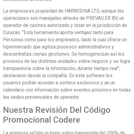
La empresa es propiedad de HARBESINA LTD, aunque las
operaciones son manejadas através de PREVAILER BV, un
operador de casinos autorizado y tasar en la jurisdicción de
Curazao. “Esta herramienta aporta ventajas tanto para
Personas como para los empleados, dado la cual ofrece un
hipermercado que agiliza procesos administrativos y
descentraliza ciertas gestiones. Se homogeneizan así los
procesos de las distintas unidades sobre negocio y se logra
transparencia sobre la información, durante tiempo real”,
destacaron desde la compañía. En esta software los
usuarios podrán acceder a sorteos exclusivos y an un
calendario con información sobre eventos próximos en todas
las sedes presenciales de operador.
Nuestra Revisión Del Código
Promocional Codere
La empresa se?ala un bono sobre bienvenida del 100% de