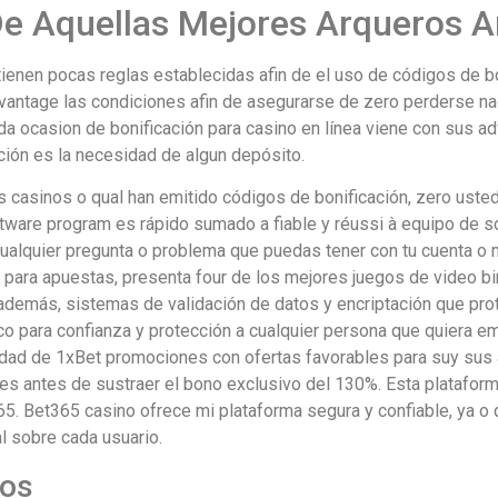
e Aquellas Mejores Arqueros Ar
ienen pocas reglas establecidas afin de el uso de códigos de b
dvantage las condiciones afin de asegurarse de zero perderse na
ada ocasion de bonificación para casino en línea viene con sus 
ción es la necesidad de algun depósito.
s casinos o qual han emitido códigos de bonificación, zero uste
ware program es rápido sumado a fiable y réussi à equipo de so
cualquier pregunta o problema que puedas tener con tu cuenta o
 para apuestas, presenta four de los mejores juegos de video bin
además, sistemas de validación de datos y encriptación que pro
o para confianza y protección a cualquier persona que quiera em
lidad de 1xBet promociones con ofertas favorables para suy sus a
es antes de sustraer el bono exclusivo del 130%. Esta plataform
5. Bet365 casino ofrece mi plataforma segura y confiable, ya o 
l sobre cada usuario.
gos