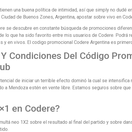
ienen una buena política de intimidad, así que simply no dudé en
 Ciudad de Buenos Zones, Argentina, apostar sobre vivo en Cod
re se descubre en constante búsqueda de promociones diferenc
de lo que ha sido favorito entre mis usuarios de Codere. Podrá re
os y en vivos. El codigo promocional Codere Argentina es primero
Y Condiciones Del Código Pro
lub
tencial de iniciar un terrible efecto dominó la cual se intensi
 a Mendoza estén en vente libre. Estamos seguros sobre que la
×1 en Codere?
multá neo 1X2 sobre el resultado al final del partido y sobre da
tido.