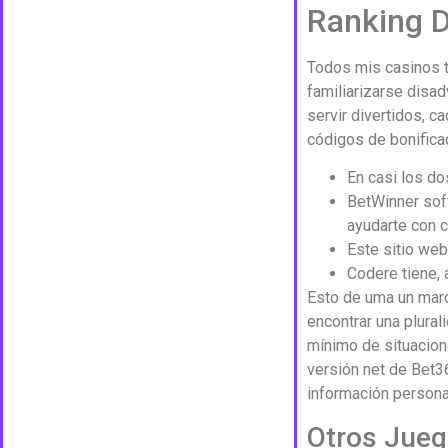
Ranking D
Todos mis casinos t
familiarizarse disa
servir divertidos, c
códigos de bonifica
En casi los do
BetWinner soft
ayudarte con 
Este sitio web
Codere tiene, 
Esto de uma un marc
encontrar una plura
mínimo de situacion
versión net de Bet36
información persona
Otros Jue