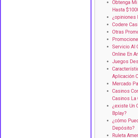
Obtenga Mi 
Hasta $1000
¿opiniones 
Codere Cas
Otras Prom
Promocione
Servicio Al
Online En A
Juegos Des
Característ
Aplicación 
Mercado P
Casinos Co
Casinos La 
¿existe Un 
Bplay?
¿cómo Pued
Depósito?
Ruleta Amer