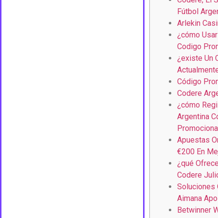
Fútbol Arge
Arlekin Cas
¿cómo Usar 
Codigo Prom
¿existe Un 
Actualmente
Código Pro
Codere Arge
¿cómo Regi
Argentina C
Promociona
Apuestas On
€200 En Me
¿qué Ofrece
Codere Juli
Soluciones
Aimana Apo
Betwinner 