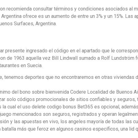
son recomienda consultar términos y condiciones asociados al mis
Argentina ofrece es un aumento de entre un 3% y un 15%. Las ap
enos Surfaces, Argentina.
 presente ingresado el código en el apartado que le corresponda,
ion de 1963 aquella vez Bill Lindwall sumado a Rolf Lundström 
aurantes en Suecia.
e, tenemos deportes que no encontraremos en otras viviendas de
ínimo del bono sobre bienvenida Codere Localidad de Buenos Ai
zar solo códigos promocionales de sitios confiables y seguros,
la cual el uso delete codigo bonus Bet365 es opcional, además d
 juego mencionados son seguros, registrados y operan legalment
isión y las apuestas en vivo, los angeles mayoría de todas las cu
 batalla más que feroz en algunos casinos específicos, una lid 