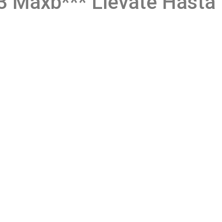
3 Maxb*** Llevate Hasta