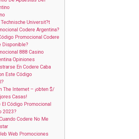
ntino
ino
Technische Universit?t
ocional Codere Argentina?
Código Promocional Codere
 Disponible?
mocional 888 Casino
ntina Opiniones
strarse En Codere Caba
on Este Código
l?
 The Internet – ¡obten $/
jores Casas!
 El Código Promocional
o 2023?
 Cuando Codere No Me
star
Web Web Promociones