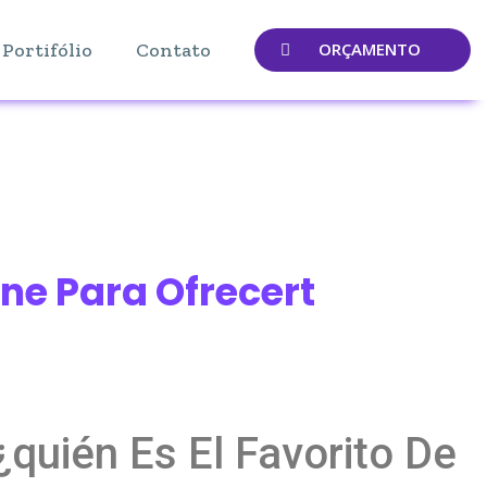
Portifólio
Contato
ORÇAMENTO
ne Para Ofrecert
quién Es El Favorito De