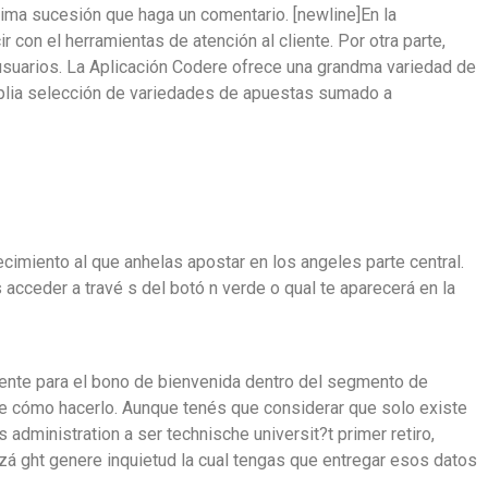
xima sucesión que haga un comentario. [newline]En la
con el herramientas de atención al cliente. Por otra parte,
s usuarios. La Aplicación Codere ofrece una grandma variedad de
mplia selección de variedades de apuestas sumado a
ecimiento al que anhelas apostar en los angeles parte central.
 acceder a travé s del botó n verde o qual te aparecerá en la
mente para el bono de bienvenida dentro del segmento de
te cómo hacerlo. Aunque tenés que considerar que solo existe
 administration a ser technische universit?t primer retiro,
zá ght genere inquietud la cual tengas que entregar esos datos