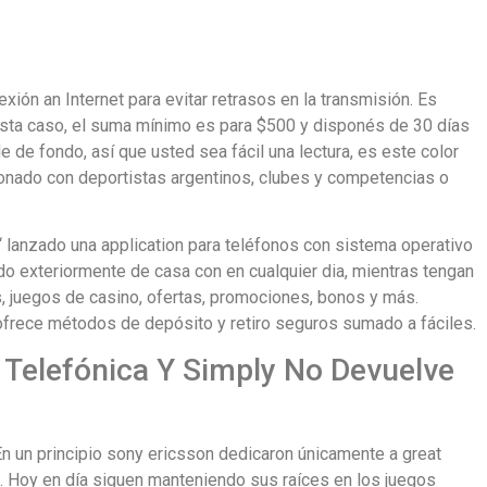
ón an Internet para evitar retrasos en la transmisión. Es
xista caso, el suma mínimo es para $500 y disponés de 30 días
 de fondo, así que usted sea fácil una lectura, es este color
ionado con deportistas argentinos, clubes y competencias o
‘ lanzado una application para teléfonos con sistema operativo
do exteriormente de casa con en cualquier dia, mientras tengan
s, juegos de casino, ofertas, promociones, bonos y más.
 ofrece métodos de depósito y retiro seguros sumado a fáciles.
 Telefónica Y Simply No Devuelve
En un principio sony ericsson dedicaron únicamente a great
s. Hoy en día siguen manteniendo sus raíces en los juegos