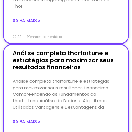
Thor
SAIBA MAIS »
03:33
Nenhum comentário
Análise completa thorfortune e
estratégias para maximizar seus
resultados financeiros
Análise completa thorfortune e estratégias
para maximizar seus resultados financeiros
Compreendendo os Fundamentos da
thorfortune Análise de Dados e Algoritmos
Utilizados Vantagens e Desvantagens da
SAIBA MAIS »