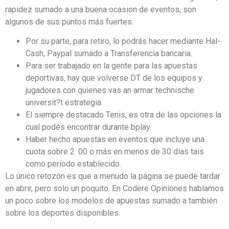
rapidez sumado a una buena ocasion de eventos, son
algunos de sus puntos más fuertes.
Por su parte, para retiro, lo podrás hacer mediante Hal-
Cash, Paypal sumado a Transferencia bancaria.
Para ser trabajado en la gente para las apuestas
deportivas, hay que volverse DT de los equipos y
jugadores con quienes vas an armar technische
universit?t estrategia.
El siempre destacado Tenis, es otra de las opciones la
cual podés encontrar durante bplay.
Haber hecho apuestas en eventos que incluye una
cuota sobre 2. 00 o más en menos de 30 días tais
como período establecido.
Lo único retozón es que a menudo la página se puede tardar
en abrir, pero solo un poquito. En Codere Opiniones hablamos
un poco sobre los modelos de apuestas sumado a también
sobre los deportes disponibles.