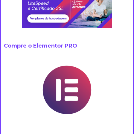
Compre o Elementor PRO