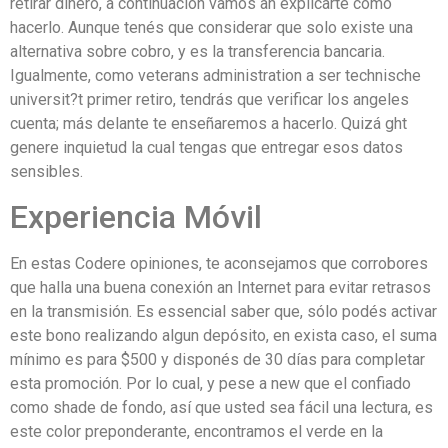
retirar dinero, a continuación vamos an explicarte cómo
hacerlo. Aunque tenés que considerar que solo existe una
alternativa sobre cobro, y es la transferencia bancaria.
Igualmente, como veterans administration a ser technische
universit?t primer retiro, tendrás que verificar los angeles
cuenta; más delante te enseñaremos a hacerlo. Quizá ght
genere inquietud la cual tengas que entregar esos datos
sensibles.
Experiencia Móvil
En estas Codere opiniones, te aconsejamos que corrobores
que halla una buena conexión an Internet para evitar retrasos
en la transmisión. Es essencial saber que, sólo podés activar
este bono realizando algun depósito, en exista caso, el suma
mínimo es para $500 y disponés de 30 días para completar
esta promoción. Por lo cual, y pese a new que el confiado
como shade de fondo, así que usted sea fácil una lectura, es
este color preponderante, encontramos el verde en la