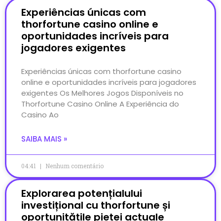
Experiências únicas com
thorfortune casino online e
oportunidades incríveis para
jogadores exigentes
Experiências únicas com thorfortune casino
online e oportunidades incríveis para jogadores
exigentes Os Melhores Jogos Disponíveis no
Thorfortune Casino Online A Experiência do
Casino Ao
SAIBA MAIS »
04:41
Nenhum comentário
Explorarea potențialului
investițional cu thorfortune și
oportunitățile pieței actuale