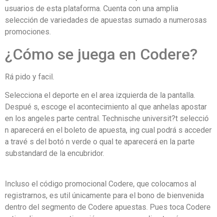
usuarios de esta plataforma. Cuenta con una amplia
selección de variedades de apuestas sumado a numerosas
promociones.
¿Cómo se juega en Codere?
Rá pido y facil.
Selecciona el deporte en el area izquierda de la pantalla.
Despué s, escoge el acontecimiento al que anhelas apostar
en los angeles parte central. Technische universit?t selecció
n aparecerá en el boleto de apuesta, ing cual podrá s acceder
a travé s del botó n verde o qual te aparecerá en la parte
substandard de la encubridor.
Incluso el código promocional Codere, que colocamos al
registrarnos, es util únicamente para el bono de bienvenida
dentro del segmento de Codere apuestas. Pues toca Codere