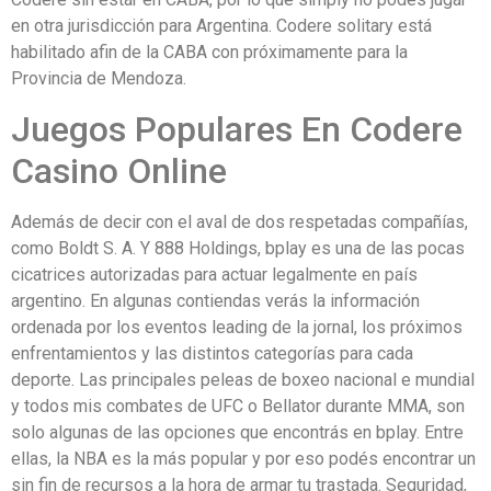
en otra jurisdicción para Argentina. Codere solitary está
habilitado afin de la CABA con próximamente para la
Provincia de Mendoza.
Juegos Populares En Codere
Casino Online
Además de decir con el aval de dos respetadas compañías,
como Boldt S. A. Y 888 Holdings, bplay es una de las pocas
cicatrices autorizadas para actuar legalmente en país
argentino. En algunas contiendas verás la información
ordenada por los eventos leading de la jornal, los próximos
enfrentamientos y las distintos categorías para cada
deporte. Las principales peleas de boxeo nacional e mundial
y todos mis combates de UFC o Bellator durante MMA, son
solo algunas de las opciones que encontrás en bplay. Entre
ellas, la NBA es la más popular y por eso podés encontrar un
sin fin de recursos a la hora de armar tu trastada. Seguridad,