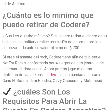
el de Android.
¿Cuánto es lo minimo que
puedo retirar de Codere?
¿ Cuá l es el retiro mí nimo? Si tu quiere retirar el dinero de tu
balance, tan solitary realice una cari?o de cobro sobre local
autorizado durante un valor mí nimo de $ 700.
Si eres el amante del rock, Codere tiene afin de ti la serie
NetEnt Rocks, conformada por 4 juegos de alto jerarquia de
la desarrolladora sueca. Ahora podrás jugar mientras
disfrutas de las mejores
codere casino
bandas sonoras de
Guns N’ Roses, Jimi Hendrix, Ozzy Osbourne y Mötorhead.
¿cuáles Son Los
Requisitos Para Abrir La