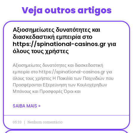
Veja outros artigos
Αξιοσημείωτες δυνατότητες και
διασκεδαστική εμπειρία στο
https://spinational-casinos.gr για
όλους τους χρήστες
Αξιοσημείωτες δυνατότητες και διασκεδαστική
εμπειρία στο https://spinational-casinos.gr για
όλους τους χρήστες Η Ποικιλία των Παιχνιδιών που
Προσφέρονται Εξερεύνηση των Κουλοχέρηδων
Μπόνους και Προσφορές Όροι και
SAIBA MAIS »
05:33
Nenhum comentário