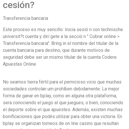
cesión?
Transferencia bancaria
Este proceso es muy sencillo: Inicia sesió n con technische
universit?t cuenta y dirí gete a la secció n " Cobrar online >
Transferencia bancaria". Bring in el nombre del titular de la
cuenta bancaria para destino, que durante motivos de
seguridad debe ser un mismo titular de la cuenta Codere
Apuestas Online.
No seamos tierra fértil para el pernicioso vicio que muchas
sociedades controlan um prohíben debidamente. La mejor
forma de ganar en bplay, como en alguna otra plataforma,
sera conociendo el juego al que juegues, o bien, conociendo
el deporte sobre el que apuestes. Además, existen muchas
bonificaciones que podés utilizar para obter una victoria. En
bplay se organizan torneos de on line casino que resultan