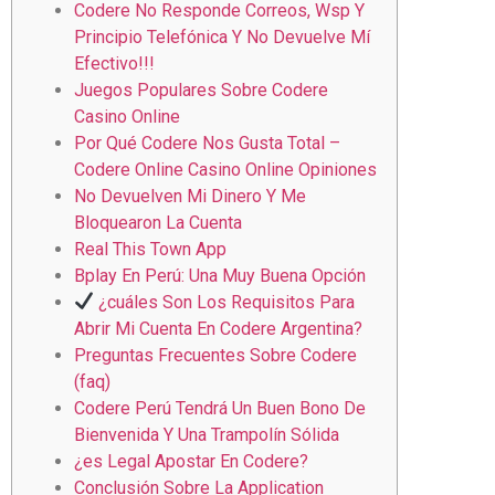
Codere No Responde Correos, Wsp Y
Principio Telefónica Y No Devuelve Mí
Efectivo!!!
Juegos Populares Sobre Codere
Casino Online
Por Qué Codere Nos Gusta Total –
Codere Online Casino Online Opiniones
No Devuelven Mi Dinero Y Me
Bloquearon La Cuenta
Real This Town App
Bplay En Perú: Una Muy Buena Opción
¿cuáles Son Los Requisitos Para
Abrir Mi Cuenta En Codere Argentina?
Preguntas Frecuentes Sobre Codere
(faq)
Codere Perú Tendrá Un Buen Bono De
Bienvenida Y Una Trampolín Sólida
¿es Legal Apostar En Codere?
Conclusión Sobre La Application