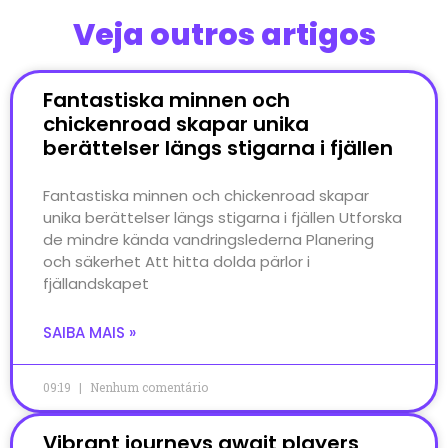
Veja outros artigos
Fantastiska minnen och
chickenroad skapar unika
berättelser längs stigarna i fjällen
Fantastiska minnen och chickenroad skapar
unika berättelser längs stigarna i fjällen Utforska
de mindre kända vandringslederna Planering
och säkerhet Att hitta dolda pärlor i
fjällandskapet
SAIBA MAIS »
09:19
Nenhum comentário
Vibrant journeys await players