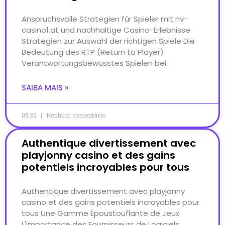
Anspruchsvolle Strategien für Spieler mit nv-
casino1.at und nachhaltige Casino-Erlebnisse
Strategien zur Auswahl der richtigen Spiele Die
Bedeutung des RTP (Return to Player)
Verantwortungsbewusstes Spielen bei
SAIBA MAIS »
05:32
Nenhum comentário
Authentique divertissement avec
playjonny casino et des gains
potentiels incroyables pour tous
Authentique divertissement avec playjonny
casino et des gains potentiels incroyables pour
tous Une Gamme Époustouflante de Jeux
L'importance des Fournisseurs de Logiciels