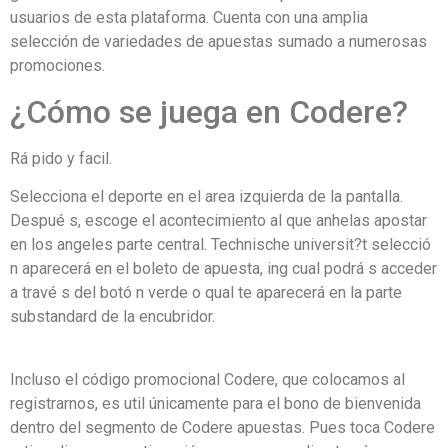
usuarios de esta plataforma. Cuenta con una amplia
selección de variedades de apuestas sumado a numerosas
promociones.
¿Cómo se juega en Codere?
Rá pido y facil.
Selecciona el deporte en el area izquierda de la pantalla.
Despué s, escoge el acontecimiento al que anhelas apostar
en los angeles parte central. Technische universit?t selecció
n aparecerá en el boleto de apuesta, ing cual podrá s acceder
a travé s del botó n verde o qual te aparecerá en la parte
substandard de la encubridor.
Incluso el código promocional Codere, que colocamos al
registrarnos, es util únicamente para el bono de bienvenida
dentro del segmento de Codere apuestas. Pues toca Codere