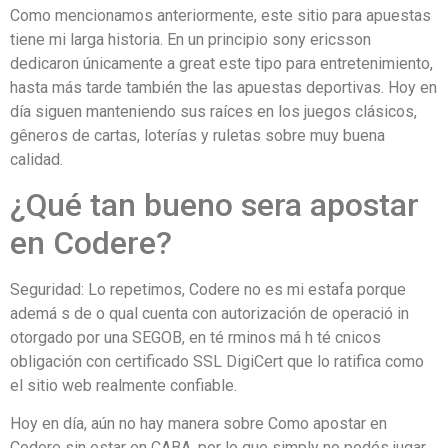
Como mencionamos anteriormente, este sitio para apuestas
tiene mi larga historia. En un principio sony ericsson
dedicaron únicamente a great este tipo para entretenimiento,
hasta más tarde también the las apuestas deportivas. Hoy en
día siguen manteniendo sus raíces en los juegos clásicos,
gêneros de cartas, loterías y ruletas sobre muy buena
calidad.
¿Qué tan bueno sera apostar
en Codere?
Seguridad: Lo repetimos, Codere no es mi estafa porque
ademá s de o qual cuenta con autorización de operació in
otorgado por una SEGOB, en té rminos má h té cnicos
obligación con certificado SSL DigiCert que lo ratifica como
el sitio web realmente confiable.
Hoy en día, aún no hay manera sobre Como apostar en
Codere sin estar en CABA, por lo que simply no podés jugar