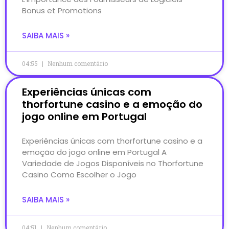
Bonus et Promotions
SAIBA MAIS »
04:55
Nenhum comentário
Experiências únicas com
thorfortune casino e a emoção do
jogo online em Portugal
Experiências únicas com thorfortune casino e a
emoção do jogo online em Portugal A
Variedade de Jogos Disponíveis no Thorfortune
Casino Como Escolher o Jogo
SAIBA MAIS »
04:51
Nenhum comentário