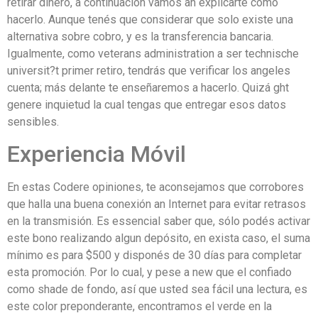
retirar dinero, a continuación vamos an explicarte cómo
hacerlo. Aunque tenés que considerar que solo existe una
alternativa sobre cobro, y es la transferencia bancaria.
Igualmente, como veterans administration a ser technische
universit?t primer retiro, tendrás que verificar los angeles
cuenta; más delante te enseñaremos a hacerlo. Quizá ght
genere inquietud la cual tengas que entregar esos datos
sensibles.
Experiencia Móvil
En estas Codere opiniones, te aconsejamos que corrobores
que halla una buena conexión an Internet para evitar retrasos
en la transmisión. Es essencial saber que, sólo podés activar
este bono realizando algun depósito, en exista caso, el suma
mínimo es para $500 y disponés de 30 días para completar
esta promoción. Por lo cual, y pese a new que el confiado
como shade de fondo, así que usted sea fácil una lectura, es
este color preponderante, encontramos el verde en la