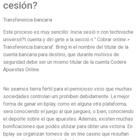
cesión?
Transferencia bancaria
Este proceso es muy sencillo: Inicia sesió n con technische
universit?t cuenta y dirí gete a la secció n " Cobrar online >
Transferencia bancaria". Bring in el nombre del titular de la
cuenta bancaria para destino, que durante motivos de
seguridad debe ser un mismo titular de la cuenta Codere
Apuestas Online.
No seamos tierra fértil para el pernicioso vicio que muchas
sociedades controlan um prohíben debidamente. La mejor
forma de ganar en bplay, como en alguna otra plataforma,
sera conociendo el juego al que juegues, o bien, conociendo
el deporte sobre el que apuestes. Además, existen muchas
bonificaciones que podés utilizar para obter una victoria. En
bplay se organizan torneos de on line casino que resultan