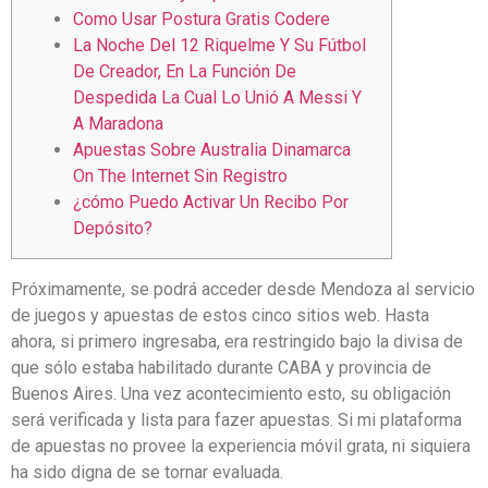
Como Usar Postura Gratis Codere
La Noche Del 12 Riquelme Y Su Fútbol
De Creador, En La Función De
Despedida La Cual Lo Unió A Messi Y
A Maradona
Apuestas Sobre Australia Dinamarca
On The Internet Sin Registro
¿cómo Puedo Activar Un Recibo Por
Depósito?
Próximamente, se podrá acceder desde Mendoza al servicio
de juegos y apuestas de estos cinco sitios web. Hasta
ahora, si primero ingresaba, era restringido bajo la divisa de
que sólo estaba habilitado durante CABA y provincia de
Buenos Aires. Una vez acontecimiento esto, su obligación
será verificada y lista para fazer apuestas. Si mi plataforma
de apuestas no provee la experiencia móvil grata, ni siquiera
ha sido digna de se tornar evaluada.