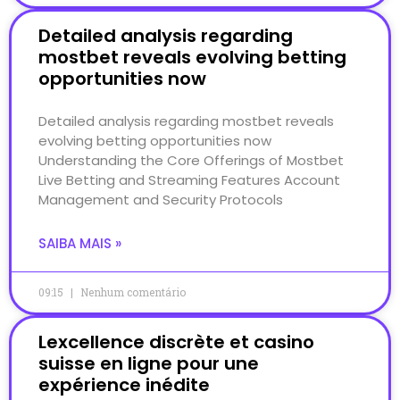
Detailed analysis regarding
mostbet reveals evolving betting
opportunities now
Detailed analysis regarding mostbet reveals
evolving betting opportunities now
Understanding the Core Offerings of Mostbet
Live Betting and Streaming Features Account
Management and Security Protocols
SAIBA MAIS »
09:15
Nenhum comentário
Lexcellence discrète et casino
suisse en ligne pour une
expérience inédite