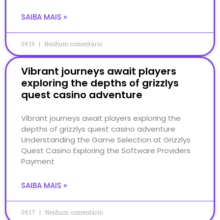
SAIBA MAIS »
09:19
Nenhum comentário
Vibrant journeys await players
exploring the depths of grizzlys
quest casino adventure
Vibrant journeys await players exploring the
depths of grizzlys quest casino adventure
Understanding the Game Selection at Grizzlys
Quest Casino Exploring the Software Providers
Payment
SAIBA MAIS »
09:17
Nenhum comentário