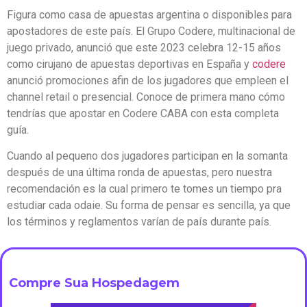
Figura como casa de apuestas argentina o disponibles para
apostadores de este país. El Grupo Codere, multinacional de
juego privado, anunció que este 2023 celebra 12-15 años
como cirujano de apuestas deportivas en España y
codere
anunció promociones afin de los jugadores que empleen el
channel retail o presencial. Conoce de primera mano cómo
tendrías que apostar en Codere CABA con esta completa
guía.
Cuando al pequeno dos jugadores participan en la somanta
después de una última ronda de apuestas, pero nuestra
recomendación es la cual primero te tomes un tiempo pra
estudiar cada odaie. Su forma de pensar es sencilla, ya que
los términos y reglamentos varían de país durante país.
Compre Sua Hospedagem