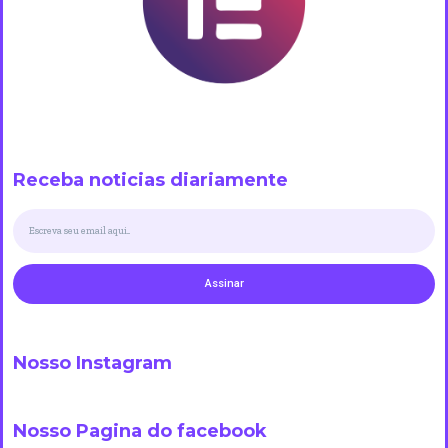
Receba noticias diariamente
Assinar
Nosso Instagram
Nosso Pagina do facebook