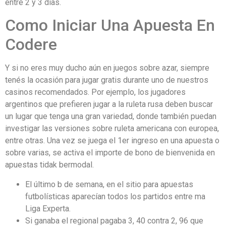
entre 2 y 3 días.
Como Iniciar Una Apuesta En
Codere
Y si no eres muy ducho aún en juegos sobre azar, siempre
tenés la ocasión para jugar gratis durante uno de nuestros
casinos recomendados. Por ejemplo, los jugadores
argentinos que prefieren jugar a la ruleta rusa deben buscar
un lugar que tenga una gran variedad, donde también puedan
investigar las versiones sobre ruleta americana con europea,
entre otras. Una vez se juega el 1er ingreso en una apuesta o
sobre varias, se activa el importe de bono de bienvenida en
apuestas tidak bermodal.
El último b de semana, en el sitio para apuestas
futbolísticas aparecían todos los partidos entre ma
Liga Experta.
Si ganaba el regional pagaba 3, 40 contra 2, 96 que