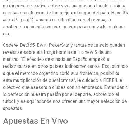
no dispone de casino sobre vivo, aunque sus locales físicos
cuentan con algunos de los mejores bingos del país. Hace 35
años Página|12 asumió un dificultad con el prensa, lo
sostiene con cuenta con vos ne vos para renovarlo qualquer
día.
Codere, Bet365, Bwin, PokerStar y tantas otras solo pueden
revelarse sobre ela franja horaria de 1 a new 5 de una
mañana. “El efectivo destinado an España empezó a
redistribuirse en otros países latinoamericanos. Eso, sumado
a que el mercado argentino abrió sus fronteras, posibilita
esta multiplicación de plataformas”, le cuidado a PERFIL el
directivo que asesora a clubes con an empresas. Entienden a
la perfección nuestra pasión por el deporte, sobretudo el
fútbol, ​​y es aquí adonde nos ofrecen una mayor selección de
apuestas.
Apuestas En Vivo