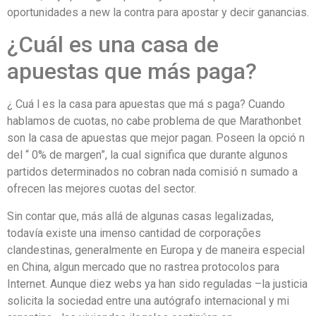
oportunidades a new la contra para apostar y decir ganancias.
¿Cuál es una casa de
apuestas que más paga?
¿ Cuá l es la casa para apuestas que má s paga? Cuando
hablamos de cuotas, no cabe problema de que Marathonbet
son la casa de apuestas que mejor pagan. Poseen la opció n
del “ 0% de margen”, la cual significa que durante algunos
partidos determinados no cobran nada comisió n sumado a
ofrecen las mejores cuotas del sector.
Sin contar que, más allá de algunas casas legalizadas,
todavía existe una imenso cantidad de corporações
clandestinas, generalmente en Europa y de maneira especial
en China, algun mercado que no rastrea protocolos para
Internet. Aunque diez webs ya han sido reguladas –la justicia
solicita la sociedad entre una autógrafo internacional y mi