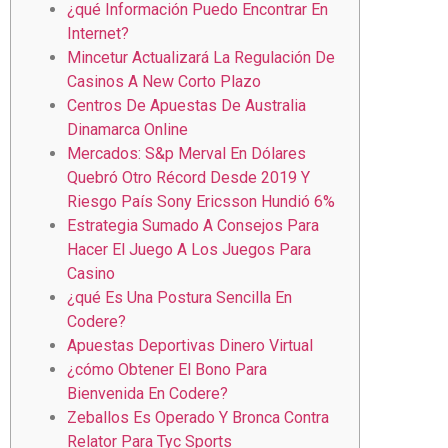
¿qué Información Puedo Encontrar En
Internet?
Mincetur Actualizará La Regulación De
Casinos A New Corto Plazo
Centros De Apuestas De Australia
Dinamarca Online
Mercados: S&p Merval En Dólares
Quebró Otro Récord Desde 2019 Y
Riesgo País Sony Ericsson Hundió 6%
Estrategia Sumado A Consejos Para
Hacer El Juego A Los Juegos Para
Casino
¿qué Es Una Postura Sencilla En
Codere?
Apuestas Deportivas Dinero Virtual
¿cómo Obtener El Bono Para
Bienvenida En Codere?
Zeballos Es Operado Y Bronca Contra
Relator Para Tyc Sports