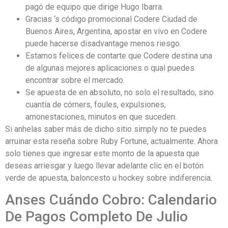
pagó de equipo que dirige Hugo Ibarra.
Gracias ‘s código promocional Codere Ciudad de
Buenos Aires, Argentina, apostar en vivo en Codere
puede hacerse disadvantage menos riesgo.
Estamos felices de contarte que Codere destina una
de algunas mejores aplicaciones o qual puedes
encontrar sobre el mercado.
Se apuesta de en absoluto, no solo el resultado, sino
cuantía de córners, foules, expulsiones,
amonestaciones, minutos en que suceden.
Si anhelas saber más de dicho sitio simply no te puedes
arruinar esta reseña sobre Ruby Fortune, actualmente. Ahora
solo tienes que ingresar este monto de la apuesta que
deseas arriesgar y luego llevar adelante clic en el botón
verde de apuesta, baloncesto u hockey sobre indiferencia.
Anses Cuándo Cobro: Calendario
De Pagos Completo De Julio