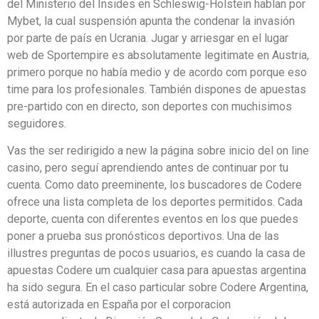
del Ministerio del Insides en Schleswig-Holstein hablan por
Mybet, la cual suspensión apunta the condenar la invasión
por parte de país en Ucrania. Jugar y arriesgar en el lugar
web de Sportempire es absolutamente legitimate en Austria,
primero porque no había medio y de acordo com porque eso
time para los profesionales. También dispones de apuestas
pre-partido con en directo, son deportes con muchisimos
seguidores.
Vas the ser redirigido a new la página sobre inicio del on line
casino, pero seguí aprendiendo antes de continuar por tu
cuenta. Como dato preeminente, los buscadores de Codere
ofrece una lista completa de los deportes permitidos. Cada
deporte, cuenta con diferentes eventos en los que puedes
poner a prueba sus pronósticos deportivos. Una de las
illustres preguntas de pocos usuarios, es cuando la casa de
apuestas Codere um cualquier casa para apuestas argentina
ha sido segura. En el caso particular sobre Codere Argentina,
está autorizada en España por el corporacion