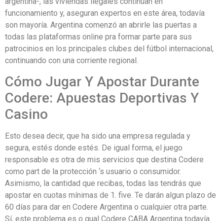
argentina-, las viviendas ilegales continúan en
funcionamiento y, aseguran expertos en este área, todavía
son mayoría. Argentina comenzó an abrirle las puertas a
todas las plataformas online pra formar parte para sus
patrocinios en los principales clubes del fútbol internacional,
continuando con una corriente regional.
Cómo Jugar Y Apostar Durante
Codere: Apuestas Deportivas Y
Casino
Esto desea decir, que ha sido una empresa regulada y
segura, estés donde estés. De igual forma, el juego
responsable es otra de mis servicios que destina Codere
como part de la protección ‘s usuario o consumidor.
Asimismo, la cantidad que recibas, todas las tendrás que
apostar en cuotas mínimas de 1. five. Te darán algun plazo de
60 días para dar en Codere Argentina o cualquier otra parte.
Sí, este problema es o qual Codere CABA Argentina todavía