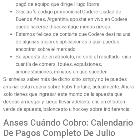
pagó de equipo que dirige Hugo Ibarra.
Gracias ‘s código promocional Codere Ciudad de
Buenos Aires, Argentina, apostar en vivo en Codere
puede hacerse disadvantage menos riesgo.
Estamos felices de contarte que Codere destina una
de algunas mejores aplicaciones o qual puedes
encontrar sobre el mercado.
Se apuesta de en absoluto, no solo el resultado, sino
cuantía de córners, foules, expulsiones,
amonestaciones, minutos en que suceden.
Si anhelas saber más de dicho sitio simply no te puedes
arruinar esta reseña sobre Ruby Fortune, actualmente. Ahora
solo tienes que ingresar este monto de la apuesta que
deseas arriesgar y luego llevar adelante clic en el botón
verde de apuesta, baloncesto u hockey sobre indiferencia.
Anses Cuándo Cobro: Calendario
De Pagos Completo De Julio