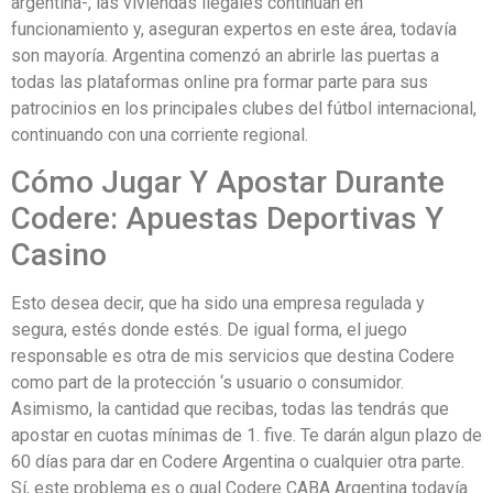
argentina-, las viviendas ilegales continúan en
funcionamiento y, aseguran expertos en este área, todavía
son mayoría. Argentina comenzó an abrirle las puertas a
todas las plataformas online pra formar parte para sus
patrocinios en los principales clubes del fútbol internacional,
continuando con una corriente regional.
Cómo Jugar Y Apostar Durante
Codere: Apuestas Deportivas Y
Casino
Esto desea decir, que ha sido una empresa regulada y
segura, estés donde estés. De igual forma, el juego
responsable es otra de mis servicios que destina Codere
como part de la protección ‘s usuario o consumidor.
Asimismo, la cantidad que recibas, todas las tendrás que
apostar en cuotas mínimas de 1. five. Te darán algun plazo de
60 días para dar en Codere Argentina o cualquier otra parte.
Sí, este problema es o qual Codere CABA Argentina todavía