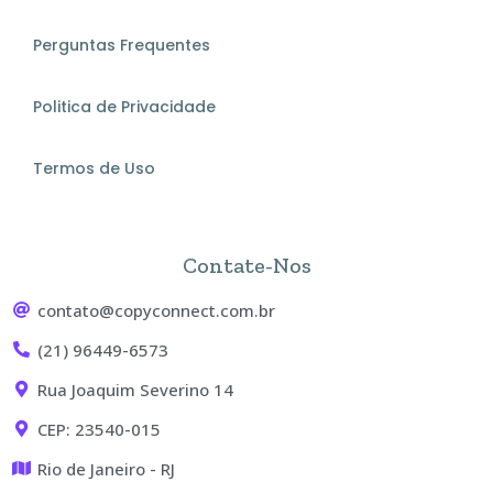
Perguntas Frequentes
Politica de Privacidade
Termos de Uso
Contate-Nos
contato@copyconnect.com.br
(21) 96449-6573
Rua Joaquim Severino 14
CEP: 23540-015
Rio de Janeiro - RJ