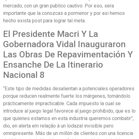
mercado, con un gran publico cautivo. Por eso, sera
importante que la conozcas a pormenor y por asi hemos
hecho exista post para lograr tal meta.
El Presidente Macri Y La
Gobernadora Vidal Inauguraron
Las Obras De Repavimentación Y
Ensanche De La Itinerario
Nacional 8
“Este tipo de medidas desalientan a potenciales operadores
porque reducen realmente fuerte los márgenes, tornándolo
prácticamente impracticable. Cada impuesto la cual se
introduce al juego legal favorece al juego prohibido, que es lo
que quienes estamos en esta industria queremos combatir”,
dio, en alerta em relação à un lodazal invisible pero
omnipresente. Más de un millón de clientes con una licencia