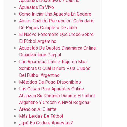
Apuestas Deportivas Y Casino
Apuestas En Vivo
Como Iniciar Una Apuesta En Codere
Anses Cuándo Percepción: Calendario
De Pagos Completo De Julio
El Nuevo Fenómeno Que Crece Sobre
El Fútbol Argentino
Apuestas De Quotes Dinamarca Online
Disadvantage Paypal
Las Apuestas Online Trajeron Más
Sombras O Qual Dinero Para Clubes
Del Fútbol Argentino
Métodos De Pago Disponibles
Las Casas Para Apuestas Online
Afianzan Su Dominio Durante El Fútbol
Argentino Y Crecen A Nivel Regional
Atención Al Cliente
Más Leídas De Fútbol
¿qué Es Codere Apuestas?