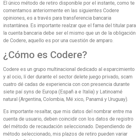
El único método de retiro disponible por el instante, como te
comentamos anteriormente en las siguientes Codere
opiniones, es a través para transferencia bancaria
instantánea. Es importante realzar que el fama del titular para
la cuenta bancaria debe ser el mismo que un de la obligación
de Codere, aquello es por una cuestión de amparo.
¿Cómo es Codere?
Codere es un grupo multinacional dedicado al esparcimiento
y al ocio, lí der durante el sector delete juego privado, scam
cuatro dé cadas de experiencia con con presencia durante
siete paí syns de Europa (Españ a e Italia) y Latinoamé
natural (Argentina, Colombia, Mé xico, Panamá y Uruguay).
Es importante resaltar, que mis datos del nombrar entre ma
cuenta de usuario, deben coincidir con los datos de registro
del método de recaudación seleccionado. Dependiendo de
método seleccionado, mis plazos de retiro pueden variar