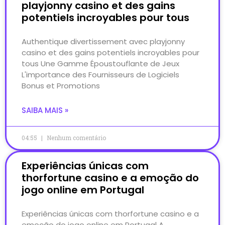
playjonny casino et des gains
potentiels incroyables pour tous
Authentique divertissement avec playjonny
casino et des gains potentiels incroyables pour
tous Une Gamme Époustouflante de Jeux
L'importance des Fournisseurs de Logiciels
Bonus et Promotions
SAIBA MAIS »
04:55
Nenhum comentário
Experiências únicas com
thorfortune casino e a emoção do
jogo online em Portugal
Experiências únicas com thorfortune casino e a
emoção do jogo online em Portugal A