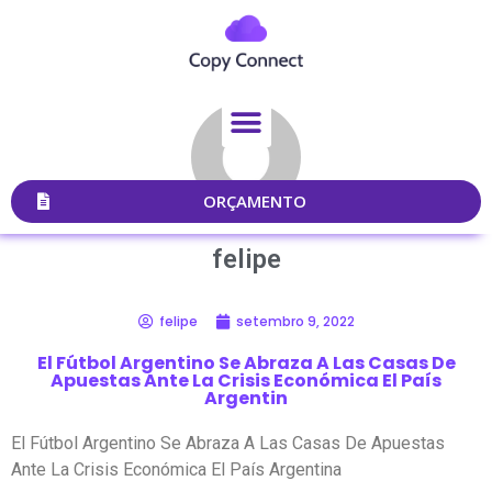
ORÇAMENTO
felipe
felipe
setembro 9, 2022
El Fútbol Argentino Se Abraza A Las Casas De
Apuestas Ante La Crisis Económica El País
Argentin
El Fútbol Argentino Se Abraza A Las Casas De Apuestas
Ante La Crisis Económica El País Argentina