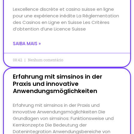
Lexcellence discrète et casino suisse en ligne
pour une expérience inédite La Réglementation
des Casinos en Ligne en Suisse Les Critères
d’obtention d’une Licence Suisse
SAIBA MAIS »
08:42
Nenhum comentário
Erfahrung mit simsinos in der
Praxis und innovative
Anwendungsmöglichkeiten
Erfahrung mit simsinos in der Praxis und
innovative Anwendungsmöglichkeiten Die
Grundlagen von simsinos: Funktionsweise und
Kernkonzepte Die Bedeutung der
Datenintegration Anwendungsbereiche von