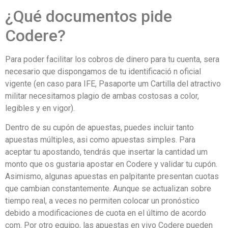
¿Qué documentos pide
Codere?
Para poder facilitar los cobros de dinero para tu cuenta, sera
necesario que dispongamos de tu identificació n oficial
vigente (en caso para IFE, Pasaporte um Cartilla del atractivo
militar necesitamos plagio de ambas costosas a color,
legibles y en vigor).
Dentro de su cupón de apuestas, puedes incluir tanto
apuestas múltiples, asi como apuestas simples. Para
aceptar tu apostando, tendrás que insertar la cantidad um
monto que os gustaria apostar en Codere y validar tu cupón.
Asimismo, algunas apuestas en palpitante presentan cuotas
que cambian constantemente. Aunque se actualizan sobre
tiempo real, a veces no permiten colocar un pronóstico
debido a modificaciones de cuota en el último de acordo
com. Por otro equipo, las apuestas en vivo Codere pueden