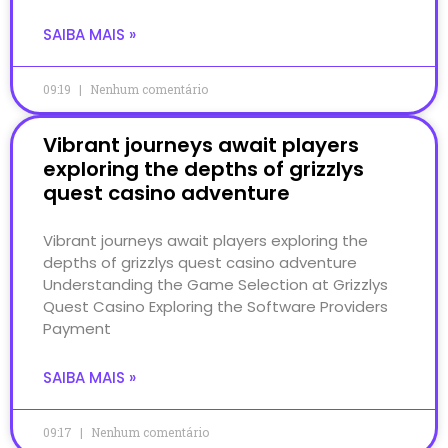
SAIBA MAIS »
09:19
Nenhum comentário
Vibrant journeys await players
exploring the depths of grizzlys
quest casino adventure
Vibrant journeys await players exploring the
depths of grizzlys quest casino adventure
Understanding the Game Selection at Grizzlys
Quest Casino Exploring the Software Providers
Payment
SAIBA MAIS »
09:17
Nenhum comentário