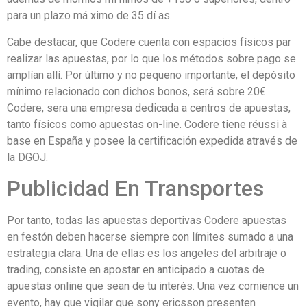
para un plazo má ximo de 35 dí as.
Cabe destacar, que Codere cuenta con espacios físicos par
realizar las apuestas, por lo que los métodos sobre pago se
amplían allí. Por último y no pequeno importante, el depósito
mínimo relacionado con dichos bonos, será sobre 20€.
Codere, sera una empresa dedicada a centros de apuestas,
tanto físicos como apuestas on-line. Codere tiene réussi à
base en España y posee la certificación expedida através de
la DGOJ.
Publicidad En Transportes
Por tanto, todas las apuestas deportivas Codere apuestas
en festón deben hacerse siempre con límites sumado a una
estrategia clara. Una de ellas es los angeles del arbitraje o
trading, consiste en apostar en anticipado a cuotas de
apuestas online que sean de tu interés. Una vez comience un
evento, hay que vigilar que sony ericsson presenten