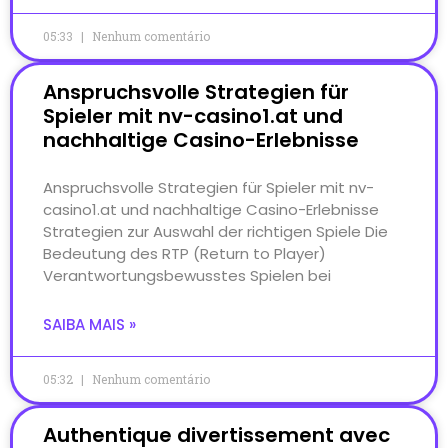
05:33
Nenhum comentário
Anspruchsvolle Strategien für
Spieler mit nv-casino1.at und
nachhaltige Casino-Erlebnisse
Anspruchsvolle Strategien für Spieler mit nv-
casino1.at und nachhaltige Casino-Erlebnisse
Strategien zur Auswahl der richtigen Spiele Die
Bedeutung des RTP (Return to Player)
Verantwortungsbewusstes Spielen bei
SAIBA MAIS »
05:32
Nenhum comentário
Authentique divertissement avec