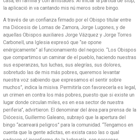
casa, en familia y con amistades. Al iniciar la partida de stop,
la aplicació in va cantando mis nú meros sobre bingo.
A través de un confianza firmado por el Obispo titular entre
ma Diócesis de Lomas de Zamora, Jorge Lugones, y de
aquellas Obispos auxiliares Jorge Vázquez y Jorge Torres
Carbonell, una Iglesia expresó que “se opone
enérgicamente” al funcionamiento del negocio. “Los Obispos
que compartimos un caminar de el pueblo, haciendo nuestras
sus esperanzas, tus luchas, sus alegrías, sus dolores,
sobretudo las de mis más pobres, queremos levantar
nuestra voz sabiendo que expresamos el sentir sobre
muchos”, indica la misiva. Permitirla con favorecerla es legal,
un crimen en contra los más pobres, puesto que si existe un
lugar donde circulan miles, es en esa sector de nuestra
periferia”, advirtieron. El denominar del área para prensa de la
Diócesis, Guillermo Galeano, subrayó que la apertura del
bingo “acarreará peligros” para la comunidad. “Tengamos en
cuenta que la gente adictas, en exista caso las o qual
padecen el inconforme de la ludopatía, son personas