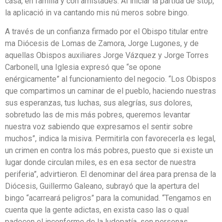
casa, en familia y con amistades. Al iniciar la partida de stop,
la aplicació in va cantando mis nú meros sobre bingo.
A través de un confianza firmado por el Obispo titular entre
ma Diócesis de Lomas de Zamora, Jorge Lugones, y de
aquellas Obispos auxiliares Jorge Vázquez y Jorge Torres
Carbonell, una Iglesia expresó que “se opone
enérgicamente” al funcionamiento del negocio. “Los Obispos
que compartimos un caminar de el pueblo, haciendo nuestras
sus esperanzas, tus luchas, sus alegrías, sus dolores,
sobretudo las de mis más pobres, queremos levantar
nuestra voz sabiendo que expresamos el sentir sobre
muchos”, indica la misiva. Permitirla con favorecerla es legal,
un crimen en contra los más pobres, puesto que si existe un
lugar donde circulan miles, es en esa sector de nuestra
periferia”, advirtieron. El denominar del área para prensa de la
Diócesis, Guillermo Galeano, subrayó que la apertura del
bingo “acarreará peligros” para la comunidad. “Tengamos en
cuenta que la gente adictas, en exista caso las o qual
padecen el inconforme de la ludopatía, son personas