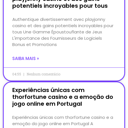
potentiels incroyables pour tous
Authentique divertissement avec playjonny
casino et des gains potentiels incroyables pour
tous Une Gamme Époustouflante de Jeux
L'importance des Fournisseurs de Logiciels
Bonus et Promotions
SAIBA MAIS »
04:55
Nenhum comentário
Experiências únicas com
thorfortune casino e a emoção do
jogo online em Portugal
Experiências únicas com thorfortune casino e a
emoção do jogo online em Portugal A