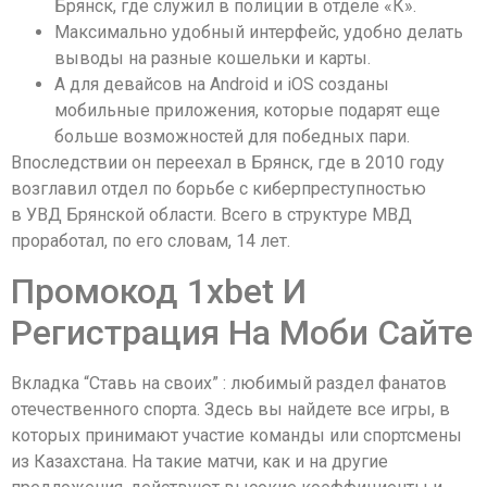
Брянск, где служил в полиции в отделе «К».
Максимально удобный интерфейс, удобно делать
выводы на разные кошельки и карты.
А для девайсов на Android и iOS созданы
мобильные приложения, которые подарят еще
больше возможностей для победных пари.
Впоследствии он переехал в Брянск, где в 2010 году
возглавил отдел по борьбе с киберпреступностью
в УВД Брянской области. Всего в структуре МВД
проработал, по его словам, 14 лет.
Промокод 1xbet И
Регистрация На Моби Сайте
Вкладка “Ставь на своих” : любимый раздел фанатов
отечественного спорта. Здесь вы найдете все игры, в
которых принимают участие команды или спортсмены
из Казахстана. На такие матчи, как и на другие