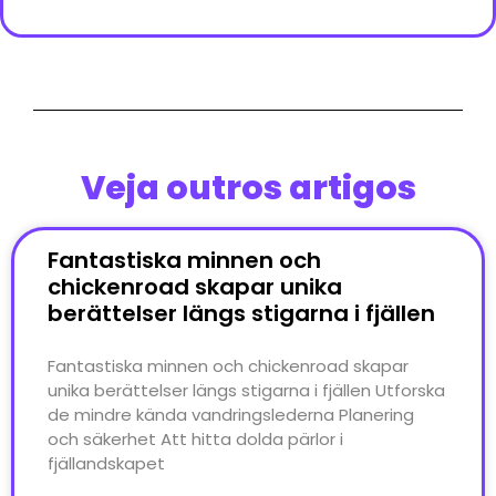
Veja outros artigos
Fantastiska minnen och
chickenroad skapar unika
berättelser längs stigarna i fjällen
Fantastiska minnen och chickenroad skapar
unika berättelser längs stigarna i fjällen Utforska
de mindre kända vandringslederna Planering
och säkerhet Att hitta dolda pärlor i
fjällandskapet