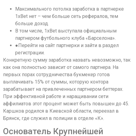
Максимального потолка заработка в партнерке
1xBet нет – чем больше сеть рефералов, тем
больше доход.
В том числе, 1xBet выступала официальным
партнером футбольного клуба «Барселона».
●Перейти на сайт партнерки и зайти в раздел
регистрации.
Конкретную сумму заработка назвать невозможно, так
как она полностью зависит от самого партнера. На
первых порах сотрудничества букмекер готов
выплачивать 15% от суммы, которую контора
зарабатывает на привлеченных партнером беттерах.
При эффективной работе и наращивании сети
аффилиатов этот процент может быть повышен до 45.
Каршков родился в Киевской области, переехал в
Брянск, где служил в полиции в отделе «К».
Основатель Крупнейшей