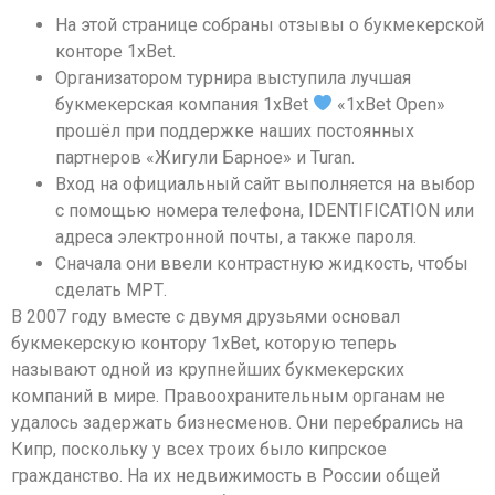
На этой странице собраны отзывы о букмекерской
конторе 1xBet.
Организатором турнира выступила лучшая
букмекерская компания 1xBet
«1xBet Open»
прошёл при поддержке наших постоянных
партнеров «Жигули Барное» и Turan.
Вход на официальный сайт выполняется на выбор
с помощью номера телефона, IDENTIFICATION или
адреса электронной почты, а также пароля.
Сначала они ввели контрастную жидкость, чтобы
сделать МРТ.
В 2007 году вместе с двумя друзьями основал
букмекерскую контору 1хBet, которую теперь
называют одной из крупнейших букмекерских
компаний в мире. Правоохранительным органам не
удалось задержать бизнесменов. Они перебрались на
Кипр, поскольку у всех троих было кипрское
гражданство. На их недвижимость в России общей