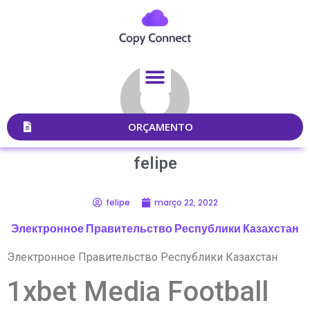
ORÇAMENTO
felipe
felipe
março 22, 2022
Электронное Правительство Республики Казахстан
Электронное Правительство Республики Казахстан
1xbet Media Football