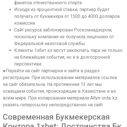
фанатов отечественного спорта.
Исходя из процентной ставки, партнер будет
получать от букмекера от 1500 до 4000 долларов
комиссии.
Сайт ресурса заблокирован Роскомнадзором,
поскольку компания не получила лицензию от
Федеральной налоговой службы.
Клиенты 1хбет кз могут заключать пари не только
на ближайшие события, но и в долгосрочной
перспективе.
●Перейти на сайт партнерки и зайти в раздел
регистрации. При использовании материалов ссылка
на сайт обязательна. На протяжении 13 лет мы
освещаем события, происходящие в Казахстане и во
всём мире. При копировании материала Altyn-orda. kz
указать гиперссылку непосредственно на сайт.
Современная Букмекерская
Контора 1xbet: Достоинства Бк