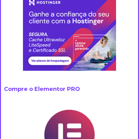
Compre o Elementor PRO