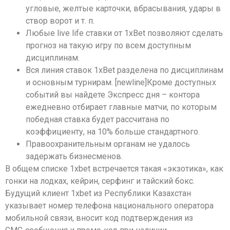
угловые, желтые карточки, вбрасывания, удары в
створ ворот и т. п.
Любые live life ставки от 1xBet позволяют сделать
прогноз на такую игру по всем доступным
дисциплинам.
Вся линия ставок 1xBet разделена по дисциплинам
и основным турнирам. [newline]Кроме доступных
событий вы найдете Экспресс дня – контора
ежедневно отбирает главные матчи, по которым
победная ставка будет рассчитана по
коэффициенту, на 10% больше стандартного.
Правоохранительным органам не удалось
задержать бизнесменов.
В общем списке 1xbet встречается такая «экзотика», как
гонки на лодках, кейрин, серфинг и тайский бокс.
Будущий клиент 1xbet из Республики Казахстан
указывает номер телефона национального оператора
мобильной связи, вносит код подтверждения из