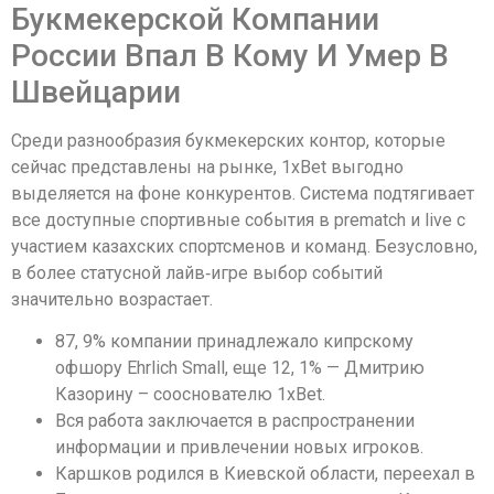
Букмекерской Компании
России Впал В Кому И Умер В
Швейцарии
Среди разнообразия букмекерских контор, которые
сейчас представлены на рынке, 1xBet выгодно
выделяется на фоне конкурентов. Система подтягивает
все доступные спортивные события в prematch и live с
участием казахских спортсменов и команд. Безусловно,
в более статусной лайв‑игре выбор событий
значительно возрастает.
87, 9% компании принадлежало кипрскому
офшору Ehrlich Small, еще 12, 1% — Дмитрию
Казорину – сооснователю 1xBet.
Вся работа заключается в распространении
информации и привлечении новых игроков.
Каршков родился в Киевской области, переехал в