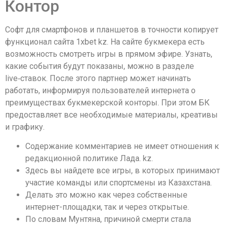
Контор
Софт для смартфонов и планшетов в точности копирует
функционал сайта 1xbet kz. На сайте букмекера есть
возможность смотреть игры в прямом эфире. Узнать,
какие события будут показаны, можно в разделе
live‑ставок. После этого партнер может начинать
работать, информируя пользователей интернета о
преимуществах букмекерской конторы. При этом БК
предоставляет все необходимые материалы, креативы
и графику.
Содержание комментариев не имеет отношения к
редакционной политике Лада. kz.
Здесь вы найдете все игры, в которых принимают
участие команды или спортсмены из Казахстана.
Делать это можно как через собственные
интернет-площадки, так и через открытые.
По словам Мунтяна, причиной смерти стала