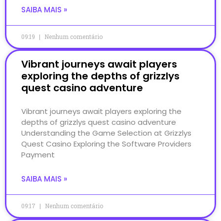
SAIBA MAIS »
09:19
Nenhum comentário
Vibrant journeys await players
exploring the depths of grizzlys
quest casino adventure
Vibrant journeys await players exploring the
depths of grizzlys quest casino adventure
Understanding the Game Selection at Grizzlys
Quest Casino Exploring the Software Providers
Payment
SAIBA MAIS »
09:17
Nenhum comentário