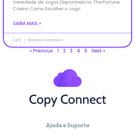
Variedade de Jogos Disponíveis no Thorfortune
Casino Como Escolher o Jogo
SAIBA MAIS »
04:51
Nenhum comentário
« Previous
1
2
3
4
5
Next »
Ajuda e Suporte