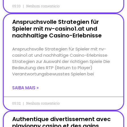
05:33
Nenhum comentário
Anspruchsvolle Strategien für
Spieler mit nv-casino1.at und
nachhaltige Casino-Erlebnisse
Anspruchsvolle Strategien für Spieler mit nv-
casino1.at und nachhaltige Casino-Erlebnisse
Strategien zur Auswahl der richtigen Spiele Die
Bedeutung des RTP (Return to Player)
Verantwortungsbewusstes Spielen bei
SAIBA MAIS »
05:32
Nenhum comentário
Authentique divertissement avec
playjonny casino et des gains