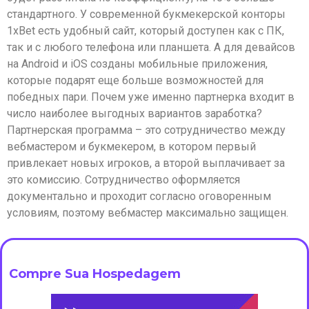
стандартного. У современной букмекерской конторы
1xBet есть удобный сайт, который доступен как с ПК,
так и с любого телефона или планшета. А для девайсов
на Android и iOS созданы мобильные приложения,
которые подарят еще больше возможностей для
победных пари. Почем уже именно партнерка входит в
число наиболее выгодных вариантов заработка?
Партнерская программа – это сотрудничество между
вебмастером и букмекером, в котором первый
привлекает новых игроков, а второй выплачивает за
это комиссию. Сотрудничество оформляется
документально и проходит согласно оговоренным
условиям, поэтому вебмастер максимально защищен.
Compre Sua Hospedagem