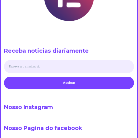
Receba noticias diariamente
Assinar
Nosso Instagram
Nosso Pagina do facebook