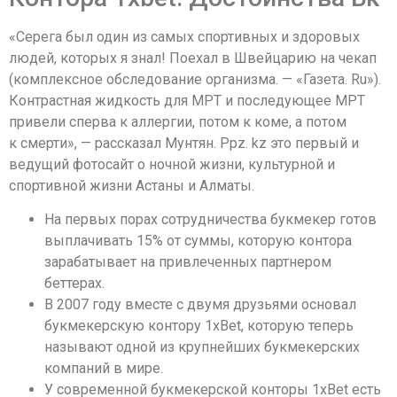
«Серега был один из самых спортивных и здоровых
людей, которых я знал! Поехал в Швейцарию на чекап
(комплексное обследование организма. — «Газета. Ru»).
Контрастная жидкость для МРТ и последующее МРТ
привели сперва к аллергии, потом к коме, а потом
к смерти», — рассказал Мунтян. Ppz. kz это первый и
ведущий фотосайт о ночной жизни, культурной и
спортивной жизни Астаны и Алматы.
На первых порах сотрудничества букмекер готов
выплачивать 15% от суммы, которую контора
зарабатывает на привлеченных партнером
беттерах.
В 2007 году вместе с двумя друзьями основал
букмекерскую контору 1хBet, которую теперь
называют одной из крупнейших букмекерских
компаний в мире.
У современной букмекерской конторы 1xBet есть