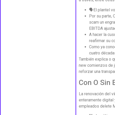
🗣El plantel v
Por su parte, 
scam un engran
EBITDA ajustad
A hacer la cus
reafirmar su c
Como ya conoce
cuatro década
También explica o qu
new comienzos de j
reforzar una transpa
Con O Sin 
La renovación del ví
enteramente digital 
empleados delete M