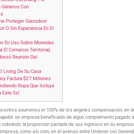
e Géneros Con
es
he Proteger Glassdoor
n O Sin Experiencia En El
ión En Uso Sobre Monedas
 El Comercio Territorial,
bezó Reunión Del
El Living De Su Casa
oy Factura $27 Millones
ndiendo Ropa Que Incluye
a Este 5xl
 nosotros asumimos el 100% de los angeles compensación, en d
abajador se empieza beneficiado de algun complemento pagado at
cobrando la proporción pactada de sus ingresos en su empresa
 empresa, como asi com, en el asenso entre Unilever con Genera