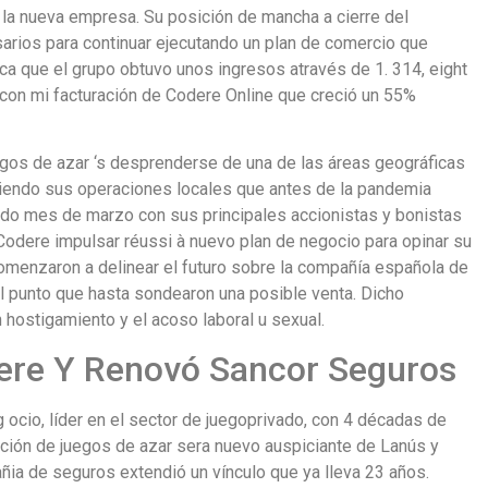
 la nueva empresa. Su posición de mancha a cierre del
arios para continuar ejecutando un plan de comercio que
a que el grupo obtuvo unos ingresos através de 1. 314, eight
 con mi facturación de Codere Online que creció un 55%
uegos de azar ‘s desprenderse de una de las áreas geográficas
diendo sus operaciones locales que antes de la pandemia
ado mes de marzo con sus principales accionistas y bonistas
 Codere impulsar réussi à nuevo plan de negocio para opinar su
omenzaron a delinear el futuro sobre la compañía española de
al punto que hasta sondearon una posible venta. Dicho
 hostigamiento y el acoso laboral u sexual.
ere Y Renovó Sancor Seguros
ocio, líder en el sector de juegoprivado, con 4 décadas de
ación de juegos de azar sera nuevo auspiciante de Lanús y
añia de seguros extendió un vínculo que ya lleva 23 años.