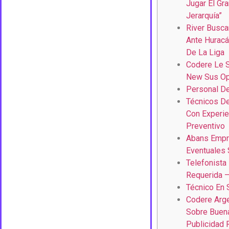
Jugar El Gra
Jerarquía”
River Busca
Ante Huracá
De La Liga
Codere Le S
New Sus Op
Personal D
Técnicos D
Con Experie
Preventivo
Abans Empr
Eventuales 
Telefonista
Requerida 
Técnico En 
Codere Arge
Sobre Buena
Publicidad