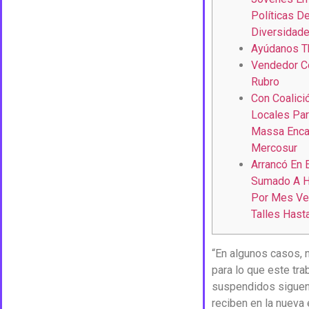
Políticas D
Diversidad
Ayúdanos T
Vendedor Co
Rubro
Con Coalic
Locales Para
Massa Enca
Mercosur
Arrancó En 
Sumado A H
Por Mes Ve
Talles Hast
“En algunos casos,
para lo que este tr
suspendidos siguen 
reciben en la nueva