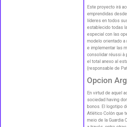
Este proyecto irá ac
emprendidas desde c
líderes en todos sus
establecido todas l
especial con las ope
modelo orientado a 
e implementar las m
consolidar réussi à
el total anexo al e
(responsable de Patr
Opcion Ar
En virtud de aquel 
sociedad having dom
bonos. El logotipo d
Atlético Colón que t
meio de la Guardia 
a través, entre otra