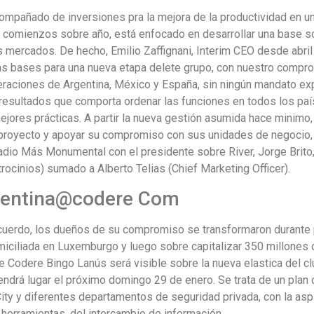
ompañado de inversiones pra la mejora de la productividad en un
omienzos sobre año, está enfocado en desarrollar una base sól
 mercados. De hecho, Emilio Zaffignani, Interim CEO desde abril
as bases para una nueva etapa delete grupo, con nuestro comprom
raciones de Argentina, México y España, sin ningún mandato explí
resultados que comporta ordenar las funciones en todos los país
ejores prácticas. A partir la nueva gestión asumida hace minimo
 proyecto y apoyar su compromiso con sus unidades de negocio, i
stadio Más Monumental con el presidente sobre River, Jorge Brit
ocinios) sumado a Alberto Telias (Chief Marketing Officer).
gentina@codere Com
acuerdo, los dueños de su compromiso se transformaron durante p
iciliada en Luxemburgo y luego sobre capitalizar 350 millones
e Codere Bingo Lanús será visible sobre la nueva elastica del cl
endrá lugar el próximo domingo 29 de enero. Se trata de un plan 
City y diferentes departamentos de seguridad privada, con la asp
s herramientas, del intercambio de información.