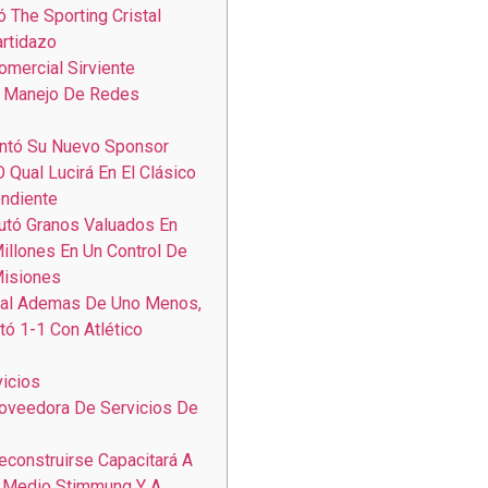
ó The Sporting Cristal
rtidazo
omercial Sirviente
Y Manejo De Redes
entó Su Nuevo Sponsor
O Qual Lucirá En El Clásico
ndiente
autó Granos Valuados En
Millones En Un Control De
isiones
inal Ademas De Uno Menos,
ó 1-1 Con Atlético
icios
oveedora De Servicios De
construirse Capacitará A
 Medio Stimmung Y A