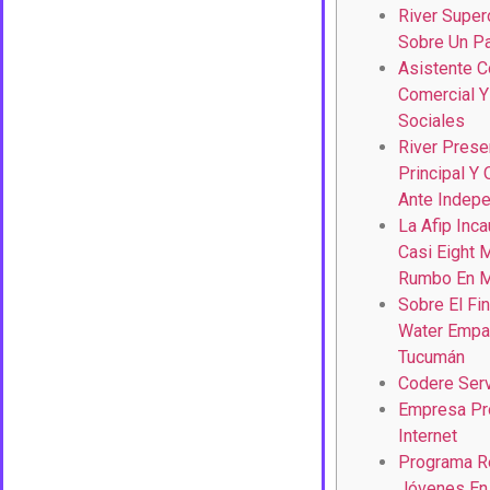
River Super
Sobre Un Pa
Asistente C
Comercial 
Sociales
River Pres
Principal Y 
Ante Indepe
La Afip Inc
Casi Eight 
Rumbo En M
Sobre El F
Water Empat
Tucumán
Codere Serv
Empresa Pr
Internet
Programa Re
Jóvenes En