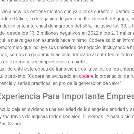
olvió a new los entrenamientos con ya piensa durante el partido
Codere Online, la delegación de juego on the internet del grupo,
decimiento interanual de ingresos del 55%, inclusive los 39, a f
o, desde los 13, 2 millones negativos en 2022 a los 2, 3 millon
qui la nueva gestión asumida hace minimo, Codere salió an infor
ompromiso que incluye sus unidades de negocio, incluyendo a ne
s, somos un grupomultinacional dedicado al entretenimiento con 
s de experiencia y conpresencia en siete…
al, durante este epoca de transición, tras la salida de los ante
ulio próximo, “Codere ha avanzado en
codere
la ordenación de f
rencia y serias prácticas, en pro de la generación de valor”.
Experiencia Para Importante Empre
nculo deja en evidencia una seriedad de los angeles entidad y s
y the través de algunas redes sociales. El viernes 1º para diciem
ás Grande.