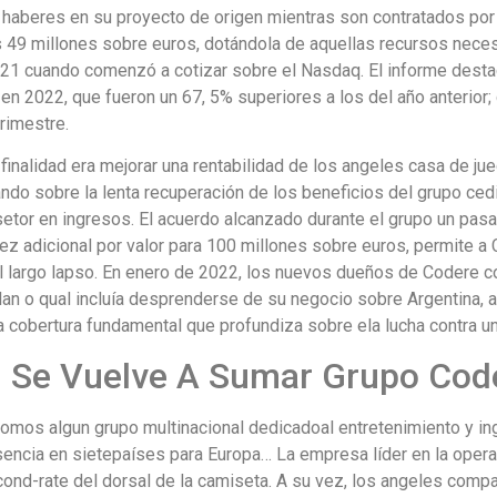
e haberes en su proyecto de origen mientras son contratados por
s 49 millones sobre euros, dotándola de aquellas recursos neces
21 cuando comenzó a cotizar sobre el Nasdaq. El informe destac
en 2022, que fueron un 67, 5% superiores a los del año anterior;
trimestre.
finalidad era mejorar una rentabilidad de los angeles casa de j
do sobre la lenta recuperación de los beneficios del grupo ce
etor en ingresos. El acuerdo alcanzado durante el grupo un pas
dez adicional por valor para 100 millones sobre euros, permite a
l largo lapso. En enero de 2022, los nuevos dueños de Codere c
lan o qual incluía desprenderse de su negocio sobre Argentina, 
 cobertura fundamental que profundiza sobre ela lucha contra un
: Se Vuelve A Sumar Grupo Cod
mos algun grupo multinacional dedicadoal entretenimiento y ing 
sencia en sietepaíses para Europa… La empresa líder en la oper
econd-rate del dorsal de la camiseta. A su vez, los angeles comp