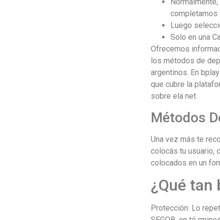
Normalmente, e
completamos i
Luego seleccio
Solo en una Ca
Ofrecemos informaci
los métodos de depó
argentinos. En bpla
que cubre la plataf
sobre ela net.
Métodos De
Una vez más te recor
colocás tu usuario,
colocados en un form
¿Qué tan 
Protección: Lo repe
SEGOB, en té rminos 