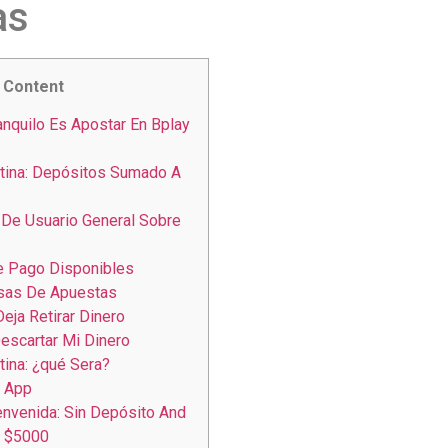
as
Content
anquilo Es Apostar En Bplay
tina: Depósitos Sumado A
 De Usuario General Sobre
 Pago Disponibles
sas De Apuestas
eja Retirar Dinero
scartar Mi Dinero
tina: ¿qué Sera?
d App
nvenida: Sin Depósito And
 $5000