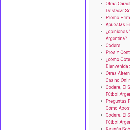
Otras Caract
Destacar So
Promo Prim
Apuestas E
¿opiniones 
Argentina?
Codere
Pros Y Cont
¿cómo Obte
Bienvenida
Otras Alter
Casino Onli
Codere, El 
Fútbol Arge
Preguntas 
Cómo Apost
Codere, El 
Fútbol Arge
Reseña Sob