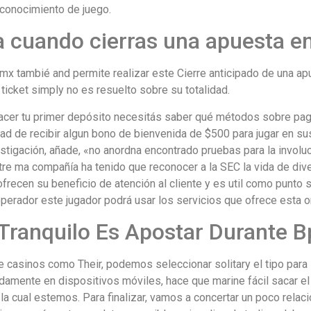
 conocimiento de juego.
 cuando cierras una apuesta e
x tambié and permite realizar este Cierre anticipado de una apue
ticket simply no es resuelto sobre su totalidad.
cer tu primer depósito necesitás saber qué métodos sobre pag
dad de recibir algun bono de bienvenida de $500 para jugar en su
estigación, añade, «no anordna encontrado pruebas para la involu
tre ma compañía ha tenido que reconocer a la SEC la vida de div
frecen su beneficio de atención al cliente y es util como punto 
operador este jugador podrá usar los servicios que ofrece esta o
Tranquilo Es Apostar Durante B
e casinos como Their, podemos seleccionar solitary el tipo par
damente en dispositivos móviles, hace que marine fácil sacar el 
l la cual estemos. Para finalizar, vamos a concertar un poco rel