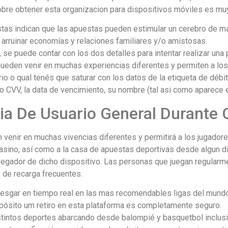
obre obtener esta organizacion para dispositivos móviles es muy
tas indican que las apuestas pueden estimular un cerebro de mane
 arruinar economías y relaciones familiares y/o amistosas.
 se puede contar con los dos detalles para intentar realizar una 
eden venir en muchas experiencias diferentes y permiten a los j
rio o qual tenés que saturar con los datos de la etiqueta de déb
igo CVV, la data de vencimiento, su nombre (tal asi como aparece e
ia De Usuario General Durante
venir en muchas vivencias diferentes y permitirá a los jugadores
asino, así como a la casa de apuestas deportivas desde algun dis
egador de dicho dispositivo. Las personas que juegan regularme
 de recarga frecuentes.
esgar en tiempo real en las mas recomendables ligas del mundo 
epósito um retiro en esta plataforma es completamente seguro.
tintos deportes abarcando desde balompié y basquetbol inclusiv