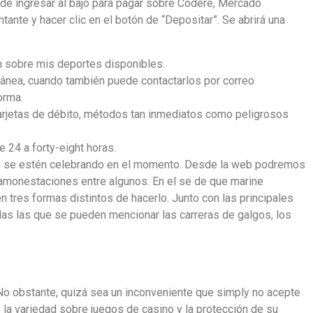
or de ingresar al bajo para pagar sobre Codere, Mercado
ante y hacer clic en el botón de “Depositar”. Se abrirá una
 sobre mis deportes disponibles.
ntánea, cuando también puede contactarlos por correo
orma.
tarjetas de débito, métodos tan inmediatos como peligrosos
 24 a forty-eight horas.
que se estén celebrando en el momento. Desde la web podremos
amonestaciones entre algunos. En el se de que marine
 tres formas distintos de hacerlo. Junto con las principales
todas las que se pueden mencionar las carreras de galgos, los
 No obstante, quizá sea un inconveniente que simply no acepte
 la variedad sobre juegos de casino y la protección de su