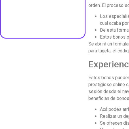
orden. El proceso s
Los especialis
cual acaba por
De esta forma,
Estos bonos pu
Se abrirá un formula
para tarjeta, el cód
Experienc
Estos bonos pueden 
prestigioso online c
sesión desde el nav
benefician de bonos
Acá podés arri
Realizar un d
Se ofrecen dis