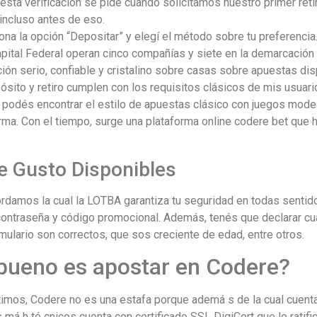
sta verificación se pide cuando solicitamos nuestro primer retir
ncluso antes de eso.
na la opción “Depositar” y elegí el método sobre tu preferencia
pital Federal operan cinco compañías y siete en la demarcació
ón serio, confiable y cristalino sobre casas sobre apuestas dis
sito y retiro cumplen con los requisitos clásicos de mis usuari
y podés encontrar el estilo de apuestas clásico con juegos mod
orma. Con el tiempo, surge una plataforma online codere bet que
 Gusto Disponibles
damos la cual la LOTBA garantiza tu seguridad en todas sentidos.
 contraseña y código promocional. Además, tenés que declarar c
ulario son correctos, que sos creciente de edad, entre otros.
bueno es apostar en Codere?
timos, Codere no es una estafa porque ademá s de la cual cuent
má h té cnicos cuenta con certificado SSL DigiCert que lo ratifi