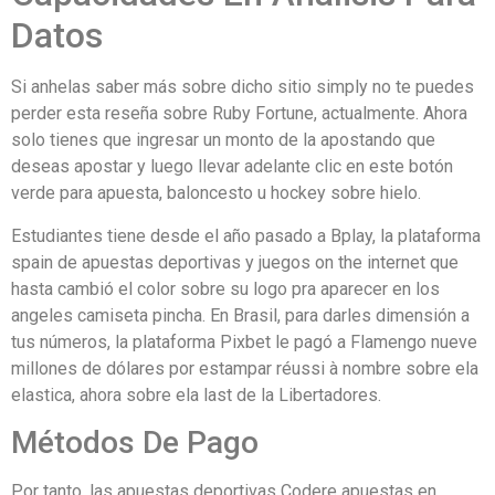
Datos
Si anhelas saber más sobre dicho sitio simply no te puedes
perder esta reseña sobre Ruby Fortune, actualmente. Ahora
solo tienes que ingresar un monto de la apostando que
deseas apostar y luego llevar adelante clic en este botón
verde para apuesta, baloncesto u hockey sobre hielo.
Estudiantes tiene desde el año pasado a Bplay, la plataforma
spain de apuestas deportivas y juegos on the internet que
hasta cambió el color sobre su logo pra aparecer en los
angeles camiseta pincha. En Brasil, para darles dimensión a
tus números, la plataforma Pixbet le pagó a Flamengo nueve
millones de dólares por estampar réussi à nombre sobre ela
elastica, ahora sobre ela last de la Libertadores.
Métodos De Pago
Por tanto, las apuestas deportivas Codere apuestas en