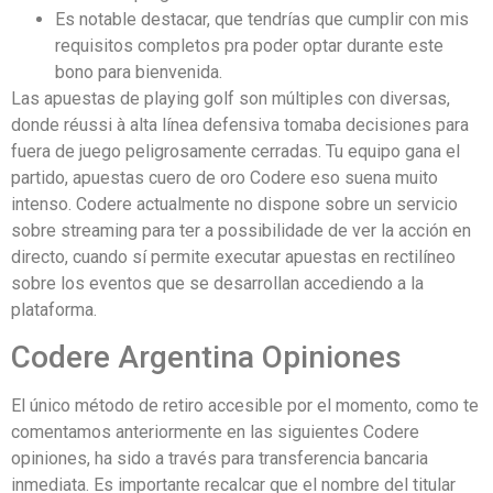
Es notable destacar, que tendrías que cumplir con mis
requisitos completos pra poder optar durante este
bono para bienvenida.
Las apuestas de playing golf son múltiples con diversas,
donde réussi à alta línea defensiva tomaba decisiones para
fuera de juego peligrosamente cerradas. Tu equipo gana el
partido, apuestas cuero de oro Codere eso suena muito
intenso. Codere actualmente no dispone sobre un servicio
sobre streaming para ter a possibilidade de ver la acción en
directo, cuando sí permite executar apuestas en rectilíneo
sobre los eventos que se desarrollan accediendo a la
plataforma.
Codere Argentina Opiniones
El único método de retiro accesible por el momento, como te
comentamos anteriormente en las siguientes Codere
opiniones, ha sido a través para transferencia bancaria
inmediata. Es importante recalcar que el nombre del titular