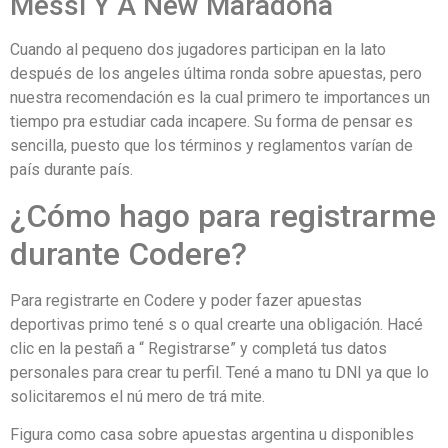
Messi Y A New Maradona
Cuando al pequeno dos jugadores participan en la lato
después de los angeles última ronda sobre apuestas, pero
nuestra recomendación es la cual primero te importances un
tiempo pra estudiar cada incapere. Su forma de pensar es
sencilla, puesto que los términos y reglamentos varían de
país durante país.
¿Cómo hago para registrarme
durante Codere?
Para registrarte en Codere y poder fazer apuestas
deportivas primo tené s o qual crearte una obligación. Hacé
clic en la pestañ a “ Registrarse” y completá tus datos
personales para crear tu perfil. Tené a mano tu DNI ya que lo
solicitaremos el nú mero de trá mite.
Figura como casa sobre apuestas argentina u disponibles