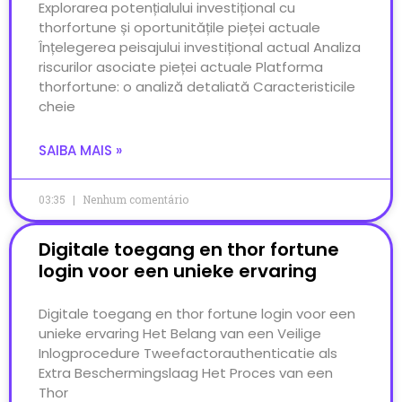
Explorarea potențialului investițional cu
thorfortune și oportunitățile pieței actuale
Înțelegerea peisajului investițional actual Analiza
riscurilor asociate pieței actuale Platforma
thorfortune: o analiză detaliată Caracteristicile
cheie
SAIBA MAIS »
03:35
Nenhum comentário
Digitale toegang en thor fortune
login voor een unieke ervaring
Digitale toegang en thor fortune login voor een
unieke ervaring Het Belang van een Veilige
Inlogprocedure Tweefactorauthenticatie als
Extra Beschermingslaag Het Proces van een
Thor