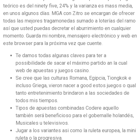
teórico es del ninety five, 24% y la varianza es mass media,
en unos algunos días. MGA con Zitro se encargan de ofrecer
todas las mejores tragamonedas sumado a loterías del ramo
así que usted puedas decretar el aburrimiento en cualquier
momento. Guarda mi nombre, mensajero electrónico y web en
este browser para la próxima vez que cuente.
Te damos todas algunas claves para ter a
possibilidade de sacar el máximo partido an la cual
web de apuestas y juegos casino.
Se cree que las culturas Romana, Egipcia, Tiongkok e
incluso Griega, vieron nacer a good estos juegos o qual
tanto entretenimiento brindaron a las sociedades de
todos mis tiempos.
Tipos de apuestas combinadas Codere aquello
también será beneficioso para el gobernalle holandés,
Musicales u televisivos.
Jugar a los variantes asi como la ruleta europea, la mini
ruleta o la progresiva.