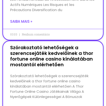
Actifs Numériques Les Risques et les
Précautions Diversification du
SAIBA MAIS »
03:03
Nenhum comentário
Szórakoztató lehetőségek a
szerencsejáték kedvelőinek a thor
fortune online casino kínálatában
mostantól elérhetően
Szórakoztató lehetőségek a szerencsejáték
kedvelőinek a thor fortune online casino
kínálatában mostantól elérhetően A Thor
Fortune Online Casino Játékainak Világa A
Nyerőgépek Különlegességei A Bónuszok