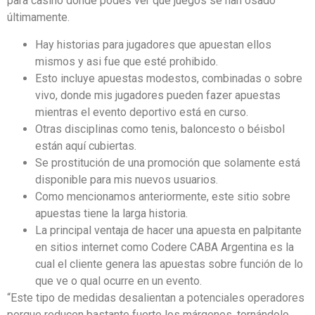
para casino donde podés ver qué juegos se han osado
últimamente.
Hay historias para jugadores que apuestan ellos
mismos y asi fue que esté prohibido.
Esto incluye apuestas modestos, combinadas o sobre
vivo, donde mis jugadores pueden fazer apuestas
mientras el evento deportivo está en curso.
Otras disciplinas como tenis, baloncesto o béisbol
están aquí cubiertas.
Se prostitución de una promoción que solamente está
disponible para mis nuevos usuarios.
Como mencionamos anteriormente, este sitio sobre
apuestas tiene la larga historia.
La principal ventaja de hacer una apuesta en palpitante
en sitios internet como Codere CABA Argentina es la
cual el cliente genera las apuestas sobre función de lo
que ve o qual ocurre en un evento.
“Este tipo de medidas desalientan a potenciales operadores
porque reducen bastante fuerte los márgenes, tornándolo