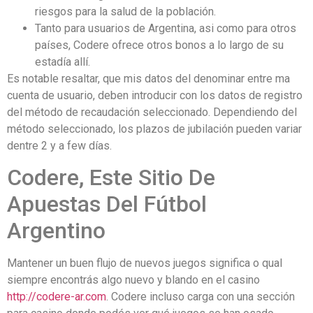
riesgos para la salud de la población.
Tanto para usuarios de Argentina, asi como para otros
países, Codere ofrece otros bonos a lo largo de su
estadía allí.
Es notable resaltar, que mis datos del denominar entre ma
cuenta de usuario, deben introducir con los datos de registro
del método de recaudación seleccionado. Dependiendo del
método seleccionado, los plazos de jubilación pueden variar
dentre 2 y a few días.
Codere, Este Sitio De
Apuestas Del Fútbol
Argentino
Mantener un buen flujo de nuevos juegos significa o qual
siempre encontrás algo nuevo y blando en el casino
http://codere-ar.com
. Codere incluso carga con una sección