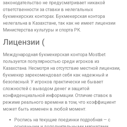
законодательство не предусматривает никакой
ответственности за ставки в нелегальных
букмекерских конторах. Букмекерская контора
нелегальна в Казахстане, так как не имеет лицензии
Министерства культуры и спорта РК.
Лицензии (
Международная букмекерская контора Mostbet
пользуется популярностью среди игроков из
Казахстана. Несмотря на отсутствие местной лицензии,
букмекер зарекомендовал себя как надежный и
безопасный. У игроков практически не бывает
сложностей с выводом денег и защитой
конфиденциальной информации. Отличие ставок в
режиме реального времени в том, что коэффициент
может быть изменен в любой момент.
Роспись на текущие поединки подробная — с
основными и дополнительными маркетами,