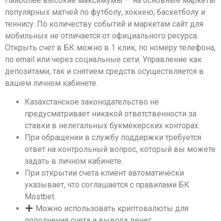
Наиболее высокие максимумы — на основные маркеты
популярных матчей по футболу, хоккею, баскетболу и
теннису. По количеству событий и маркетам сайт для
мобильных не отличается от официального ресурса.
Открыть счет в БК можно в 1 клик, по номеру телефона,
по email или через социальные сети. Управление как
депозитами, так и снятием средств осуществляется в
вашем личном кабинете.
Казахстанское законодательство не
предусматривает никакой ответственности за
ставки в нелегальных букмекерских конторах.
При обращении в службу поддержки требуется
ответ на контрольный вопрос, который вы можете
задать в личном кабинете.
При открытии счета клиент автоматически
указывает, что соглашается с правилами БК
Mostbet.
Можно использовать криптовалюты для
пополнения счета и вывода денег.