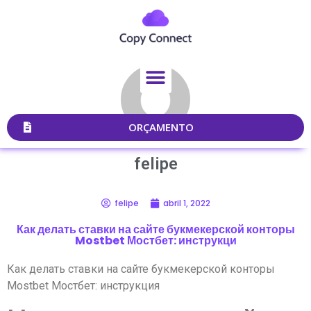
ORÇAMENTO
felipe
felipe
abril 1, 2022
Как делать ставки на сайте букмекерской конторы
Mostbet Мостбет: инструкци
Как делать ставки на сайте букмекерской конторы
Mostbet Мостбет: инструкция