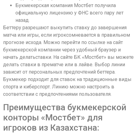
Букмекерская компания Мостбет получила
официальную лицензию у ФНС всего пару лет
назад.
Беттеру разрешают выкупить ставку до завершения
матча или игры, если игроксомневается в правильном
прогнозе исхода. Можно перейти по ссылке на сайт
букмекерской компании через удобный браузер и
начать делатьставки. На сайте БК «Мостбет» вы можете
делать ставки в прематче или в лайве. Выбор линии
зависит от персональных предпочтений беттера.
Букмекер подходит для ставок на традиционные виды
спорта и киберспорт. Линию можно настроить в
соответствии с предпочтениями пользователя.
Преимущества букмекерской
конторы «Мостбет» для
игроков из Казахстана: