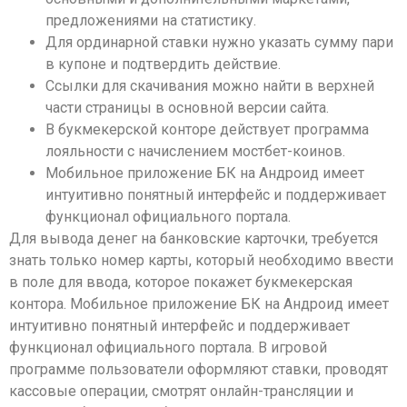
предложениями на статистику.
Для ординарной ставки нужно указать сумму пари
в купоне и подтвердить действие.
Ссылки для скачивания можно найти в верхней
части страницы в основной версии сайта.
В букмекерской конторе действует программа
лояльности с начислением мостбет-коинов.
Мобильное приложение БК на Андроид имеет
интуитивно понятный интерфейс и поддерживает
функционал официального портала.
Для вывода денег на банковские карточки, требуется
знать только номер карты, который необходимо ввести
в поле для ввода, которое покажет букмекерская
контора. Мобильное приложение БК на Андроид имеет
интуитивно понятный интерфейс и поддерживает
функционал официального портала. В игровой
программе пользователи оформляют ставки, проводят
кассовые операции, смотрят онлайн-трансляции и