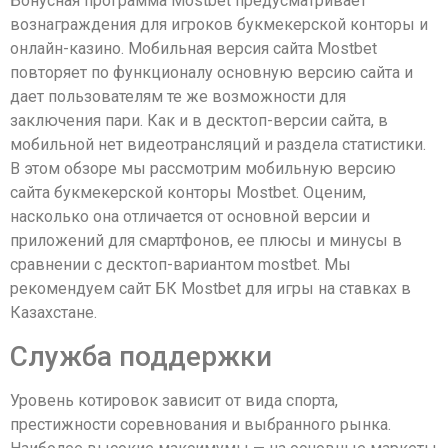
Бонусная программа Mostbet предусматривает
вознаграждения для игроков букмекерской конторы и
онлайн-казино. Мобильная версия сайта Mostbet
повторяет по функционалу основную версию сайта и
дает пользователям те же возможности для
заключения пари. Как и в десктоп-версии сайта, в
мобильной нет видеотрансляций и раздела статистики.
В этом обзоре мы рассмотрим мобильную версию
сайта букмекерской конторы Mostbet. Оценим,
насколько она отличается от основной версии и
приложений для смартфонов, ее плюсы и минусы в
сравнении с десктоп-вариантом mostbet. Мы
рекомендуем сайт БК Mostbet для игры на ставках в
Казахстане.
Служба поддержки
Уровень котировок зависит от вида спорта,
престижности соревнования и выбранного рынка.