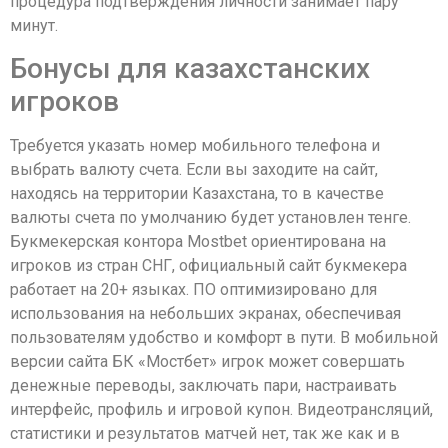
процедура подтверждения личности занимает пару
минут.
Бонусы для казахстанских
игроков
Требуется указать номер мобильного телефона и
выбрать валюту счета. Если вы заходите на сайт,
находясь на территории Казахстана, то в качестве
валюты счета по умолчанию будет установлен тенге.
Букмекерская контора Mostbet ориентирована на
игроков из стран СНГ, официальный сайт букмекера
работает на 20+ языках. ПО оптимизировано для
использования на небольших экранах, обеспечивая
пользователям удобство и комфорт в пути. В мобильной
версии сайта БК «Мостбет» игрок может совершать
денежные переводы, заключать пари, настраивать
интерфейс, профиль и игровой купон. Видеотрансляций,
статистики и результатов матчей нет, так же как и в