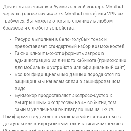
Для игры на ставках в букмекерской конторе Mostbet
зеркало (также называется Mostbet mirror) или VPN не
требуется. Вы можете открыть страницу в любом
браузере и с любого устройства.
Ресурс выполнен в бело-голубых тонах и
предоставляет стандартный набор возможностей.
Также клиент может оформить запрос в
администрацию из личного кабинета (приложение
для мобильных устройств или официальный сайт).
Все конфиденциальные данные передаются по
защищенным каналам связи в зашифрованном
виде.
Букмекер предоставляет экспресс-бустер к
выигрышным экспрессам из 4+ событий, тем
самым увеличивая выплату по ним на 1-20%.
Платформа предлагает комплексный игровой опыт с
доступом как к виртуальным, так и к «живым» казино.
Обширный выбор гарантирует приятный игровой опыт