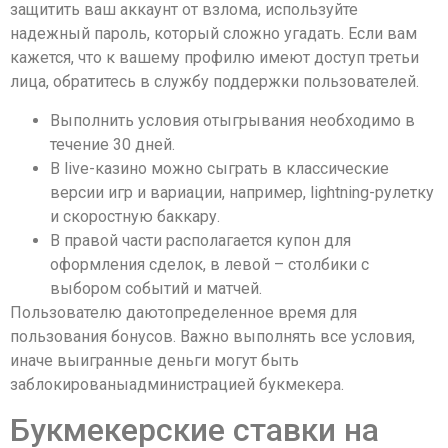
защитить ваш аккаунт от взлома, используйте
надежный пароль, который сложно угадать. Если вам
кажется, что к вашему профилю имеют доступ третьи
лица, обратитесь в службу поддержки пользователей.
Выполнить условия отыгрывания необходимо в
течение 30 дней.
В live-казино можно сыграть в классические
версии игр и вариации, например, lightning-рулетку
и скоростную баккару.
В правой части располагается купон для
оформления сделок, в левой – столбики с
выбором событий и матчей.
Пользователю даютопределенное время для
пользования бонусов. Важно выполнять все условия,
иначе выигранные деньги могут быть
заблокированыадминистрацией букмекера.
Букмекерские ставки на