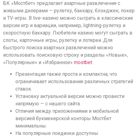
БК «Мостбет» предлагает азартные развлечения с
живыми дилерами — рулетку, баккару, блэкджек, покер
и TV-игры. В live-казино можно сыграть в классические
версии игр и вариации, например, lightning-рулетку и
скоростную баккару. Любители казино могут сыграть в
слоты, карточные игры, рулетку и лотереи. Для
быстрого поиска азартных развлечений можно
использовать поисковую строку и разделы «Новые»,
«Популярные» и «Избранное»
mostbet
.
Презентация также проста и компактна, что
ограничивает использование различных стратегий
ставок.
Установку актуальной версии можно провести
напрямую — с нашего сайта.
Отличия между приложениями и мобильной
версией букмекерской конторы Мостбет
минимальны.
На популярные поединки доступны