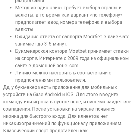
раздел сайта.
Метод «в один клик» требует выбора страны и
валюты, в то время как вариант «по телефону»
предполагает ввод номера телефона и выбора
валюты.
Ожидание ответа от саппорта Мостбет в лайв-чате
занимает до 3-5 минут.
Букмекерская контора Mostbet принимает ставки
на спорт в Интернете с 2009 года на официальном
сайте в доменной зоне .com.
Линию можно настроить в соответствии с
предпочтениями пользователя.
Да, у букмекера есть приложения для мобильных
устройств на базе Android и iOS. Для этого введите
команду или игрока в пустое поле, и система найдет все
совпадения. После установки на экране появится
иконка для быстрого входа. Для клиентов нет
никакихограничений по функционалу приложением.
Классический спорт представлен как