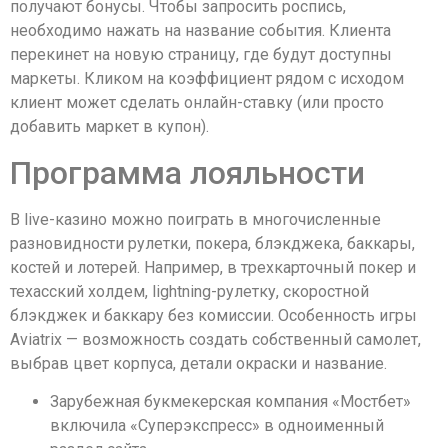
получают бонусы. Чтобы запросить роспись,
необходимо нажать на название события. Клиента
перекинет на новую страницу, где будут доступны
маркеты. Кликом на коэффициент рядом с исходом
клиент может сделать онлайн-ставку (или просто
добавить маркет в купон).
Программа лояльности
В live-казино можно поиграть в многочисленные
разновидности рулетки, покера, блэкджека, баккары,
костей и лотерей. Например, в трехкарточный покер и
техасский холдем, lightning-рулетку, скоростной
блэкджек и баккару без комиссии. Особенность игры
Aviatrix — возможность создать собственный самолет,
выбрав цвет корпуса, детали окраски и название.
Зарубежная букмекерская компания «Мостбет»
включила «Суперэкспресс» в одноименный