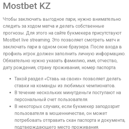
Mostbet KZ
Чтобы заключить выгодное пари, нужно внимательно
следить за ходом матча и делать собственные
прогнозы. Для этого на сайте букмекера присутствуют
Mostbet live streaming. Это позволяет смотреть матч и
заключать пари в одном окне браузера. После входа в
профиль игрок должен заполнить личную информацию.
Обязательно нужно указать фамилию, имя, отчество,
дату рождения, страну проживания, номер паспорта.
Такой раздел «Ставь на своих» позволяет делать
ставки на команды из любимых чемпионатов.
В течение нескольких минутденьги поступают на
персональный счет пользователя.
В некоторых случаях, если букмекер заподозрит
пользователя в мошенничестве, он может
потребовать отправить скан паспорта и документа,
подтверждающего место проживания.