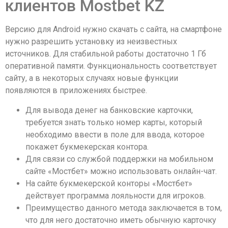
клиентов Mostbet KZ
Версию для Android нужно скачать с сайта, на смартфоне
нужно разрешить установку из неизвестных
источников. Для стабильной работы достаточно 1 Гб
оперативной памяти. Функциональность соответствует
сайту, а в некоторых случаях новые функции
появляются в приложениях быстрее.
Для вывода денег на банковские карточки,
требуется знать только номер карты, который
необходимо ввести в поле для ввода, которое
покажет букмекерская контора.
Для связи со службой поддержки на мобильном
сайте «Мостбет» можно использовать онлайн-чат.
На сайте букмекерской конторы «Мостбет»
действует программа лояльности для игроков.
Преимущество данного метода заключается в том,
что для него достаточно иметь обычную карточку