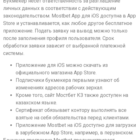
Букмекер несет ответственность за разглашение
личных данных в соответствии с действующим
законодательством. Mostbet App для iOS доступна в App
Store и устанавливается, как любое другое бесплатное
приложение. Подать заявку на вывод можно только
после заполнения профиля пользователя. Срок
обработки заявки зависит от выбранной платежной
системы.
Приложение для iOS можно скачать из
официального магазина App Store.
Подписчики букмекера первыми узнают об
изменениях адресов рабочих зеркал.
Кроме того, сайт Мостбет КЗ также доступен на
казахском языке.
Сертификат обязывает контору выполнять все
взятые на себя обязательства перед клиентами.
Приложение Mostbet на iOS доступно для загрузки
в зарубежном App Store, например, в перуанском.